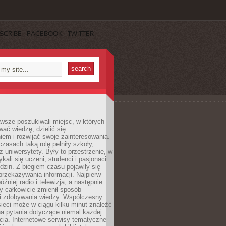
SCRIBE
FACEBOOK
TWITTER
wsze poszukiwali miejsc, w których
ać wiedzę, dzielić się
em i rozwijać swoje zainteresowania.
asach taką rolę pełniły szkoły,
az uniwersytety. Były to przestrzenie, w
ykali się uczeni, studenci i pasjonaci
dzin. Z biegiem czasu pojawiły się
rzekazywania informacji. Najpierw
óźniej radio i telewizja, a następnie
óry całkowicie zmienił sposób
 i zdobywania wiedzy. Współczesny
ieci może w ciągu kilku minut znaleźć
a pytania dotyczące niemal każdej
cia. Internetowe serwisy tematyczne