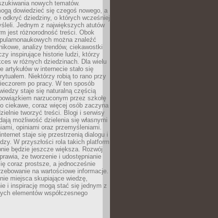
szukiwania nowych tematów.
mogą dowiedzieć się czegoś nowego, a
 odkryć dziedziny, o których wcześniej
śleli. Jednym z największych atutów
orm jest różnorodność treści. Obok
opularnonaukowych można znaleźć
nikowe, analizy trendów, ciekawostki
zy inspirujące historie ludzi, którzy
kces w różnych dziedzinach. Dla wielu
e artykułów w internecie stało się
ytuałem. Niektórzy robią to rano przy
wieczorem po pracy. W ten sposób
iedzy staje się naturalną częścią
 obowiązkiem narzuconym przez szkołę
Co ciekawe, coraz więcej osób zaczyna
ielnie tworzyć treści. Blogi i serwisy
ają możliwość dzielenia się własnymi
ami, opiniami oraz przemyśleniami.
nternet staje się przestrzenią dialogu i
zy. W przyszłości rola takich platform
nie będzie jeszcze większa. Rozwój
sprawia, że tworzenie i udostępnianie
 się coraz prostsze, a jednocześnie
rzebowanie na wartościowe informacje.
nie miejsca skupiające wiedzę,
e i inspirację mogą stać się jednym z
zych elementów współczesnego