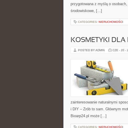
przygotowana z myślą o osobach, 
środowiskowe, […]
CATEGORIES:
NIERUCHOMOŚCI
KOSMETYKI DLA 
POSTED BY ADMIN
CZE - 20 -
zainteresowanie naturalnymi spos
i DIY – Zrób to sam. Głównym moty
Bioarp24.pl może […]
CATEGORIES:
NIERUCHOMOŚCI