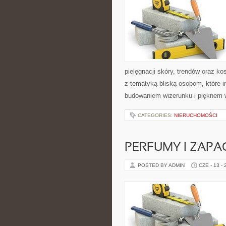
pielęgnacji skóry, trendów oraz k
z tematyką bliską osobom, które i
budowaniem wizerunku i pięknem 
CATEGORIES:
NIERUCHOMOŚCI
PERFUMY I ZAPA
POSTED BY ADMIN
CZE - 13 -