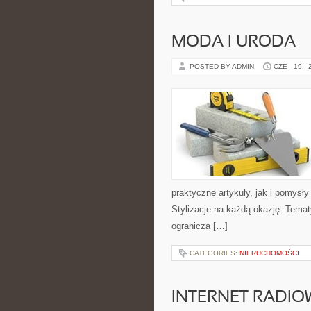
MODA I URODA
POSTED BY ADMIN
CZE - 19 -
praktyczne artykuły, jak i pomysł
Stylizacje na każdą okazję. Temat
ogranicza […]
CATEGORIES:
NIERUCHOMOŚCI
INTERNET RADIO