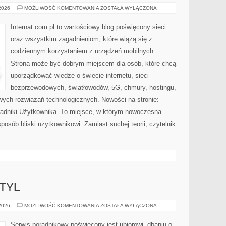
INTERNET
 2026
MOŻLIWOŚĆ KOMENTOWANIA
ZOSTAŁA WYŁĄCZONA
RADIOWY
I
SATELITARNY
Internat.com.pl to wartościowy blog poświęcony sieci
oraz wszystkim zagadnieniom, które wiążą się z
codziennym korzystaniem z urządzeń mobilnych.
Strona może być dobrym miejscem dla osób, które chcą
uporządkować wiedzę o świecie internetu, sieci
bezprzewodowych, światłowodów, 5G, chmury, hostingu,
ych rozwiązań technologicznych. Nowości na stronie:
Poradniki Użytkownika. To miejsce, w którym nowoczesna
osób bliski użytkownikowi. Zamiast suchej teorii, czytelnik
TYL
MODA,
 2026
MOŻLIWOŚĆ KOMENTOWANIA
ZOSTAŁA WYŁĄCZONA
URODA,
STYL
Serwis poradnikowy poświęcony jest ubiorowi, dbaniu o