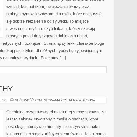
wygląd, kosmetykom, upiększaniu twarzy oraz
praktycznym wskazówkom dla osób, które chcą czuć
się dobrze niezależnie od sylwetki. To miejsce
stworzone z myślą o czytelnikach, którzy szukają
prostych porad dotyczących dobierania ubrań,
osmetycznych rozwiązań. Strona łączy lekki charakter bloga
nteresują się stylem dla różnych typów figury, świadomym
w naturalnym wydaniu. Polecamy […]
CHY
PERFUMY
 2026
MOŻLIWOŚĆ KOMENTOWANIA
ZOSTAŁA WYŁĄCZONA
I
ZAPACHY
Orientalno-przyprawowy charakter tej strony sprawia, że
jest to zakątek stworzony z myślą o osobach, które
poszukują intensywne aromaty, nieoczywiste smaki i
kulinarne inspiracje z różnych stron świata. To kulinarna