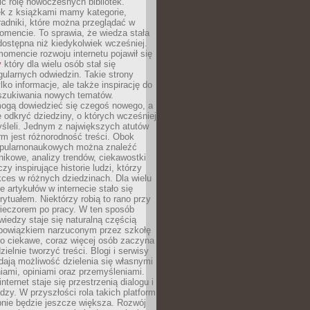
ić rolę nowoczesnych bibliotek.
ek z książkami mamy kategorie,
oradniki, które można przeglądać w
mencie. To sprawia, że wiedza stała
 dostępna niż kiedykolwiek wcześniej.
mencie rozwoju internetu pojawił się
y
który dla wielu osób stał się
ularnych odwiedzin. Takie strony
ylko informacje, ale także inspirację do
szukiwania nowych tematów.
mogą dowiedzieć się czegoś nowego, a
 odkryć dziedziny, o których wcześniej
śleli. Jednym z największych atutów
orm jest różnorodność treści. Obok
opularnonaukowych można znaleźć
nikowe, analizy trendów, ciekawostki
zy inspirujące historie ludzi, którzy
kces w różnych dziedzinach. Dla wielu
e artykułów w internecie stało się
ytuałem. Niektórzy robią to rano przy
wieczorem po pracy. W ten sposób
iedzy staje się naturalną częścią
 obowiązkiem narzuconym przez szkołę
Co ciekawe, coraz więcej osób zaczyna
ielnie tworzyć treści. Blogi i serwisy
ają możliwość dzielenia się własnymi
ami, opiniami oraz przemyśleniami.
nternet staje się przestrzenią dialogu i
zy. W przyszłości rola takich platform
nie będzie jeszcze większa. Rozwój