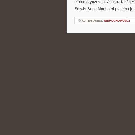
matematycznych. Zobacz także Al
Serwis SuperMatma.pl prezentuje 
CATEGORIES:
NIERUCHOMOŚCI
MENU I CATERIN
POSTED BY ADMIN
CZE - 7 - 2
organizacyjnego chaosu. To miejsc
związanych z wyborem sali, menu, 
oraz atmosfery całego spotkania. 
CATEGORIES:
NIERUCHOMOŚCI