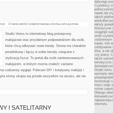
dalszego po
Czytelnicy 
jednocześnie
nawet nie my
takich platf
artykułów p
MODA
teksty porad
 2026
MOŻLIWOŚĆ KOMENTOWANIA
ZOSTAŁA WYŁĄCZONA
I
historyczne c
URODA
osiągnęli su
Studio Veriss to internetowy blog poświęcony
osób czytani
codziennym r
makijażowi oraz przydatnym podpowiedziom dla osób,
kawie, inni 
które chcą odkrywać nowe trendy. Strona ma charakter
zdobywanie w
dnia, a nie
poradnikowy i łączy w sobie tematy związane z
czy pracę. 
stylizacją fryzur. To portal dla osób zainteresowanych
także samodz
tematyczne d
makijażem, w którym można znaleźć zarówno
doświadczeni
Dzięki temu i
y na codzienny wygląd. Polecam DIY i kreatywny makijaż i
wymiany wied
yka strony skupia się przede wszystkim na wizażu, ale nie
prawdopodob
technologii 
treści staje
rośnie zapot
Dlatego właś
doświadczeni
najważniejs
internetu.
WY I SATELITARNY