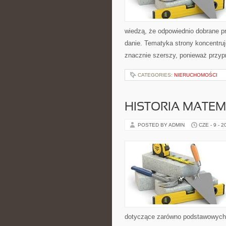
wiedzą, że odpowiednio dobrane pr
danie. Tematyka strony koncentruj
znacznie szerszy, ponieważ przyp
CATEGORIES:
NIERUCHOMOŚCI
HISTORIA MATEM
POSTED BY ADMIN
CZE - 9 - 2
dotyczące zarówno podstawowych 