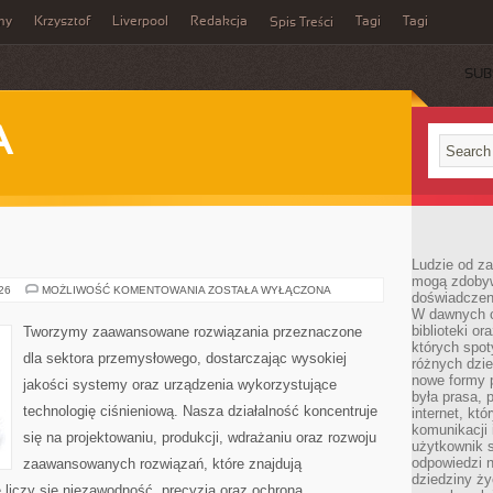
my
Krzysztof
Liverpool
Redakcja
Tagi
Tagi
Spis Treści
SUB
A
Ludzie od za
mogą zdobyw
PRZEMYSŁ
026
MOŻLIWOŚĆ KOMENTOWANIA
ZOSTAŁA WYŁĄCZONA
doświadczeni
4.0
W dawnych cz
biblioteki or
Tworzymy zaawansowane rozwiązania przeznaczone
których spot
dla sektora przemysłowego, dostarczając wysokiej
różnych dzie
nowe formy p
jakości systemy oraz urządzenia wykorzystujące
była prasa, p
technologię ciśnieniową. Nasza działalność koncentruje
internet, kt
komunikacji
się na projektowaniu, produkcji, wdrażaniu oraz rozwoju
użytkownik s
odpowiedzi n
zaawansowanych rozwiązań, które znajdują
dziedziny ży
 liczy się niezawodność, precyzja oraz ochrona