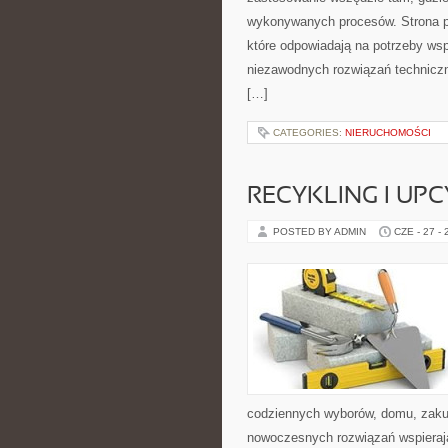
wykonywanych procesów. Strona pre
które odpowiadają na potrzeby ws
niezawodnych rozwiązań technicz
[…]
CATEGORIES:
NIERUCHOMOŚCI
RECYKLING I UP
POSTED BY ADMIN
CZE - 27 -
codziennych wyborów, domu, zakupó
nowoczesnych rozwiązań wspierając