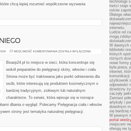
technologii 
które chcą lepiej rozumieć współczesne wyzwania
treści staje
rośnie zapot
Dlatego właś
doświadczeni
najważniejs
internetu.
Ludzie od za
mogą zdobyw
NIEGO
doświadczeni
W dawnych cz
biblioteki or
KOSMETYKI
 2026
MOŻLIWOŚĆ KOMENTOWANIA
ZOSTAŁA WYŁĄCZONA
których spot
DLA
NIEGO
różnych dzie
Bioarp24.pl to miejsce w sieci, która koncentruje się
nowe formy p
była prasa, p
wokół preparatów do pielęgnacji skóry, włosów i ciała.
internet, kt
komunikacji
Strona może być traktowana jako punkt odniesienia dla
użytkownik s
osób, które interesują się produktem kosmetycznym o
odpowiedzi n
dziedziny ży
bardziej tradycyjnym, ziołowym lub naturalnym
zaczęły pełn
charakterze. To serwis, która wpisuje się w rosnące
Zamiast pół
artykuły i p
obami dbania o wygląd. Polecamy Pielęgnacja ciała i włosów
dowolnym mo
się bardziej
wem strony jest tematyka naturalnej pielęgnacji.
W pewnym mo
portal wiedz
miejscem reg
oferują nie t