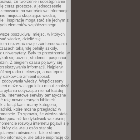
sprawia, że tworzenie i udostępnianie
 się coraz prostsze, a jednocześnie
rzebowanie na wartościowe informacje.
nie miejsca skupiające wiedzę,
e i inspirację mogą stać się jednym z
zych elementów współczesnego
wsze poszukiwali miejsc, w których
ać wiedzę, dzielić się
em i rozwijać swoje zainteresowania.
asach taką rolę pełniły szkoły,
az uniwersytety. Były to przestrzenie, w
ykali się uczeni, studenci i pasjonaci
dzin. Z biegiem czasu pojawiły się
rzekazywania informacji. Najpierw
óźniej radio i telewizja, a następnie
óry całkowicie zmienił sposób
 i zdobywania wiedzy. Współczesny
ieci może w ciągu kilku minut znaleźć
a pytania dotyczące niemal każdej
cia. Internetowe serwisy tematyczne
ić rolę nowoczesnych bibliotek.
ek z książkami mamy kategorie,
oradniki, które można przeglądać w
mencie. To sprawia, że wiedza stała
 dostępna niż kiedykolwiek wcześniej.
mencie rozwoju internetu pojawił się
y
który dla wielu osób stał się
ularnych odwiedzin. Takie strony
ylko informacje, ale także inspirację do