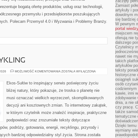
zaczęły pełn
Zamiast pół
zentuje bogatą ofertę produktów, usług oraz technologii,
artykuły i p
półczesnego przemysłu i przedsiębiorstw poszukujących
dowolnym mo
się bardziej
nych. Polecam Przemysł 4.0 i Wyzwania i Problemy Branży.
W pewnym mo
portal wiedz
miejscem reg
oferują nie t
dalszego po
Czytelnicy 
jednocześnie
nawet nie my
CYKLING
takich platf
artykułów p
teksty porad
RECYKLING
 2026
MOŻLIWOŚĆ KOMENTOWANIA
ZOSTAŁA WYŁĄCZONA
historyczne c
I
UPCYKLING
osiągnęli su
Ekos-Sułów to inspirujący serwis poświęcony życiu
osób czytani
codziennym r
bliżej natury, który pokazuje, że troska o planetę nie
kawie, inni 
musi oznaczać wielkich wyrzeczeń, skomplikowanych
zdobywanie w
dnia, a nie
decyzji ani kosztownych zmian. To internetowy zakątek,
czy pracę. 
także samodz
w którym czytelnik może znaleźć inspiracje, praktyczne
tematyczne d
podpowiedzi oraz zrozumiałe teksty dotyczące
doświadczeni
Dzięki temu i
w, podróży, gotowania, energii, recyklingu, przyrody i
wymiany wied
ych bardziej odpowiedzialny styl życia. Strona została
prawdopodob