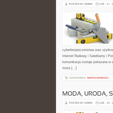
POSTED BY ADMIN
CZE - 17 -
cyberbezpieczeństwa oraz użytkow
Internet Radiowy i Satelitarny i 
komunikacja zostaje pokazana w sp
może […]
CATEGORIES:
NIERUCHOMOŚCI
MODA, URODA, S
POSTED BY ADMIN
CZE - 15 -