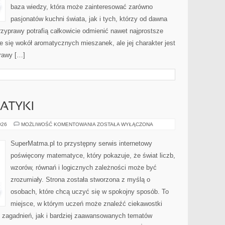
baza wiedzy, która może zainteresować zarówno
pasjonatów kuchni świata, jak i tych, którzy od dawna
zyprawy potrafią całkowicie odmienić nawet najprostsze
e się wokół aromatycznych mieszanek, ale jej charakter jest
rawy […]
ATYKI
HISTORIA
026
MOŻLIWOŚĆ KOMENTOWANIA
ZOSTAŁA WYŁĄCZONA
MATEMATYKI
SuperMatma.pl to przystępny serwis internetowy
poświęcony matematyce, który pokazuje, że świat liczb,
wzorów, równań i logicznych zależności może być
zrozumiały. Strona została stworzona z myślą o
osobach, które chcą uczyć się w spokojny sposób. To
miejsce, w którym uczeń może znaleźć ciekawostki
zagadnień, jak i bardziej zaawansowanych tematów