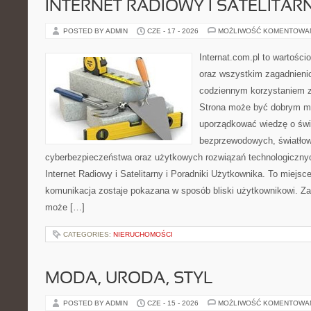
INTERNET RADIOWY I SATELITAR
POSTED BY ADMIN
CZE - 17 - 2026
MOŻLIWOŚĆ KOMENTOWA
Internat.com.pl to wartości
oraz wszystkim zagadnienio
codziennym korzystaniem z
Strona może być dobrym mi
uporządkować wiedzę o świec
bezprzewodowych, światłow
cyberbezpieczeństwa oraz użytkowych rozwiązań technologicznyc
Internet Radiowy i Satelitarny i Poradniki Użytkownika. To miej
komunikacja zostaje pokazana w sposób bliski użytkownikowi. Zami
może […]
CATEGORIES:
NIERUCHOMOŚCI
MODA, URODA, STYL
POSTED BY ADMIN
CZE - 15 - 2026
MOŻLIWOŚĆ KOMENTOWA