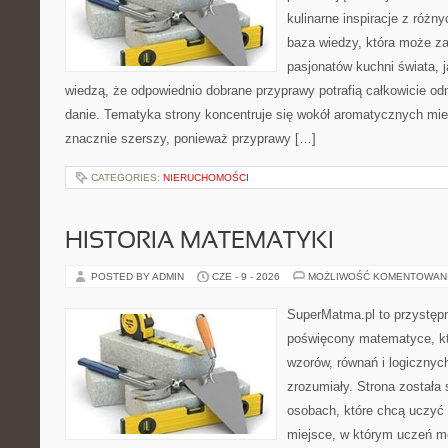
kulinarne inspiracje z różny
baza wiedzy, która może z
pasjonatów kuchni świata, j
wiedzą, że odpowiednio dobrane przyprawy potrafią całkowicie od
danie. Tematyka strony koncentruje się wokół aromatycznych miesz
znacznie szerszy, ponieważ przyprawy […]
CATEGORIES:
NIERUCHOMOŚCI
HISTORIA MATEMATYKI
POSTED BY ADMIN
CZE - 9 - 2026
MOŻLIWOŚĆ KOMENTOWAN
SuperMatma.pl to przystępn
poświęcony matematyce, któ
wzorów, równań i logicznyc
zrozumiały. Strona została
osobach, które chcą uczyć 
miejsce, w którym uczeń m