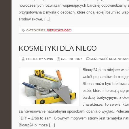
nowoczesnych rozwiązań wspierających bardziej odpowiedzialny st
przygotowana z myślą o osobach, które chcą lepiej rozumieć ws
środowiskowe, […]
CATEGORIES:
NIERUCHOMOŚCI
KOSMETYKI DLA NIEGO
POSTED BY ADMIN
CZE - 20 - 2026
MOŻLIWOŚĆ KOMENTOWA
Bioarp24.pl to miejsce w sie
wokół preparatów do pielęgna
Strona może być traktowana
osób, które interesują się
bardziej tradycyjnym, zioł
charakterze. To serwis, któ
zainteresowanie naturalnymi sposobami dbania o wygląd. Polecam
i DIY – Zrób to sam. Głównym motywem strony jest tematyka natur
Bioarp24.pl może […]