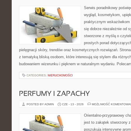
Serwis poradnikowy poświęc
wygląd, kosmetykom, upięk
praktycznym wskazówkom d
się dobrze niezależnie od s
stworzone z myślą o czytel
prostych porad dotyczących
pielęgnacji skóry, trendów oraz kosmetycznych rozwiązań. Strona 
z tematyką bliską osobom, które interesują się stylem dla różny
budowaniem wizerunku i pięknem w naturalnym wydaniu. Poleca
CATEGORIES:
NIERUCHOMOŚCI
PERFUMY I ZAPACHY
POSTED BY ADMIN
CZE - 13 - 2026
MOŻLIWOŚĆ KOMENTOWA
Orientalno-przyprawowy char
jest to zakątek stworzony 
poszukują intensywne aroma