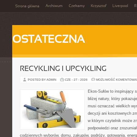
Archiwum
Czekamy
Krzysztof
Liverpool
R
Strona główna
OSTATECZNA
RECYKLING I UPCYKLING
POSTED BY ADMIN
CZE - 27 - 2026
MOŻLIWOŚĆ KOMENTOWA
Ekos-Sułów to inspirujący 
bliżej natury, który pokazuj
musi oznaczać wielkich wy
decyzji ani kosztownych zm
w którym czytelnik może zn
podpowiedzi oraz zrozumiał
codziennych wyborów, domu, zakupów, podróży, gotowania, energii