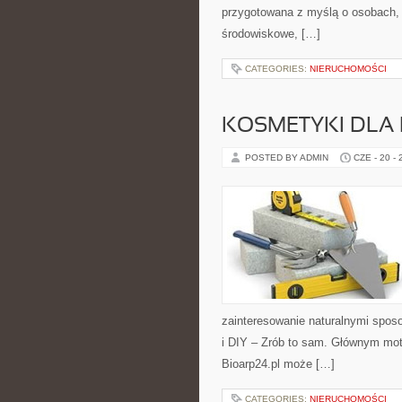
przygotowana z myślą o osobach, 
środowiskowe, […]
CATEGORIES:
NIERUCHOMOŚCI
KOSMETYKI DLA 
POSTED BY ADMIN
CZE - 20 -
zainteresowanie naturalnymi spos
i DIY – Zrób to sam. Głównym moty
Bioarp24.pl może […]
CATEGORIES:
NIERUCHOMOŚCI