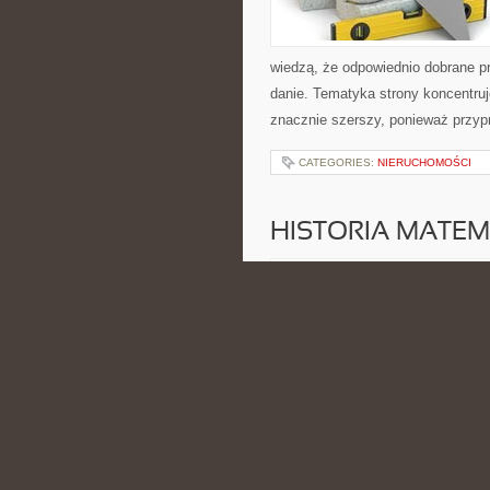
wiedzą, że odpowiednio dobrane pr
danie. Tematyka strony koncentruj
znacznie szerszy, ponieważ przyp
CATEGORIES:
NIERUCHOMOŚCI
HISTORIA MATEM
POSTED BY ADMIN
CZE - 9 - 2
dotyczące zarówno podstawowych 