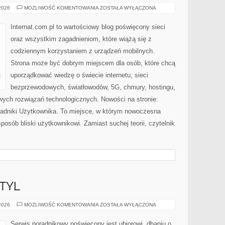
INTERNET
 2026
MOŻLIWOŚĆ KOMENTOWANIA
ZOSTAŁA WYŁĄCZONA
RADIOWY
I
SATELITARNY
Internat.com.pl to wartościowy blog poświęcony sieci
oraz wszystkim zagadnieniom, które wiążą się z
codziennym korzystaniem z urządzeń mobilnych.
Strona może być dobrym miejscem dla osób, które chcą
uporządkować wiedzę o świecie internetu, sieci
bezprzewodowych, światłowodów, 5G, chmury, hostingu,
ych rozwiązań technologicznych. Nowości na stronie:
Poradniki Użytkownika. To miejsce, w którym nowoczesna
osób bliski użytkownikowi. Zamiast suchej teorii, czytelnik
TYL
MODA,
 2026
MOŻLIWOŚĆ KOMENTOWANIA
ZOSTAŁA WYŁĄCZONA
URODA,
STYL
Serwis poradnikowy poświęcony jest ubiorowi, dbaniu o