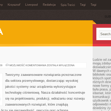
my
Krzysztof
Liverpool
Redakcja
Tagi
Tagi
Spis Treści
SUB
A
Ludzie od za
mogą zdobyw
PRZEMYSŁ
026
MOŻLIWOŚĆ KOMENTOWANIA
ZOSTAŁA WYŁĄCZONA
doświadczeni
4.0
W dawnych cz
biblioteki or
Tworzymy zaawansowane rozwiązania przeznaczone
których spot
dla sektora przemysłowego, dostarczając wysokiej
różnych dzie
nowe formy p
jakości systemy oraz urządzenia wykorzystujące
była prasa, p
technologię ciśnieniową. Nasza działalność koncentruje
internet, kt
komunikacji
się na projektowaniu, produkcji, wdrażaniu oraz rozwoju
użytkownik s
odpowiedzi n
zaawansowanych rozwiązań, które znajdują
dziedziny ży
 liczy się niezawodność, precyzja oraz ochrona