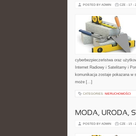
POSTED BY ADMIN
CZE - 17 -
cyberbezpieczeństwa oraz użytkow
Internet Radiowy i Satelitarny i 
komunikacja zostaje pokazana w sp
może […]
CATEGORIES:
NIERUCHOMOŚCI
MODA, URODA, S
POSTED BY ADMIN
CZE - 15 -