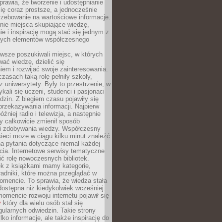
sprawia, że tworzenie i udostępnianie
 się coraz prostsze, a jednocześnie
rzebowanie na wartościowe informacje.
nie miejsca skupiające wiedzę,
e i inspirację mogą stać się jednym z
zych elementów współczesnego
wsze poszukiwali miejsc, w których
ać wiedzę, dzielić się
em i rozwijać swoje zainteresowania.
asach taką rolę pełniły szkoły,
az uniwersytety. Były to przestrzenie, w
ykali się uczeni, studenci i pasjonaci
dzin. Z biegiem czasu pojawiły się
rzekazywania informacji. Najpierw
óźniej radio i telewizja, a następnie
óry całkowicie zmienił sposób
 i zdobywania wiedzy. Współczesny
ieci może w ciągu kilku minut znaleźć
a pytania dotyczące niemal każdej
cia. Internetowe serwisy tematyczne
ić rolę nowoczesnych bibliotek.
ek z książkami mamy kategorie,
oradniki, które można przeglądać w
mencie. To sprawia, że wiedza stała
 dostępna niż kiedykolwiek wcześniej.
mencie rozwoju internetu pojawił się
y
który dla wielu osób stał się
ularnych odwiedzin. Takie strony
ylko informacje, ale także inspirację do