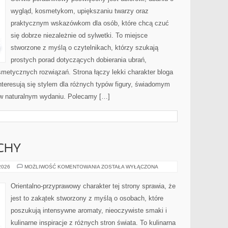
wygląd, kosmetykom, upiększaniu twarzy oraz
praktycznym wskazówkom dla osób, które chcą czuć
się dobrze niezależnie od sylwetki. To miejsce
stworzone z myślą o czytelnikach, którzy szukają
prostych porad dotyczących dobierania ubrań,
osmetycznych rozwiązań. Strona łączy lekki charakter bloga
nteresują się stylem dla różnych typów figury, świadomym
w naturalnym wydaniu. Polecamy […]
CHY
PERFUMY
 2026
MOŻLIWOŚĆ KOMENTOWANIA
ZOSTAŁA WYŁĄCZONA
I
ZAPACHY
Orientalno-przyprawowy charakter tej strony sprawia, że
jest to zakątek stworzony z myślą o osobach, które
poszukują intensywne aromaty, nieoczywiste smaki i
kulinarne inspiracje z różnych stron świata. To kulinarna