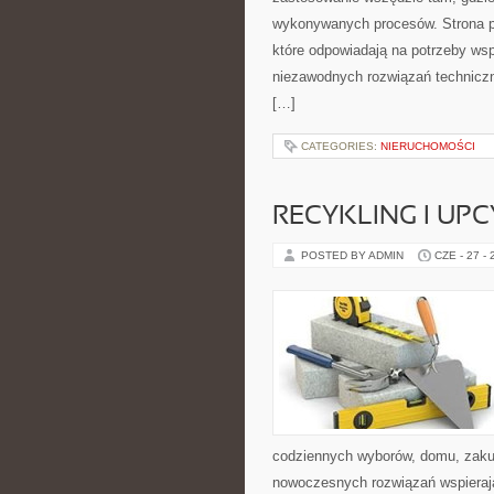
wykonywanych procesów. Strona pre
które odpowiadają na potrzeby ws
niezawodnych rozwiązań technicz
[…]
CATEGORIES:
NIERUCHOMOŚCI
RECYKLING I UP
POSTED BY ADMIN
CZE - 27 -
codziennych wyborów, domu, zakupó
nowoczesnych rozwiązań wspierając