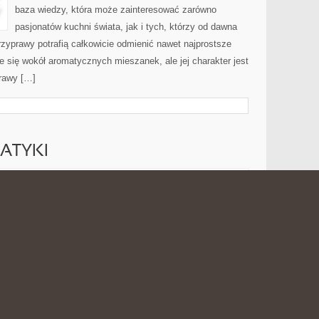
baza wiedzy, która może zainteresować zarówno
pasjonatów kuchni świata, jak i tych, którzy od dawna
zyprawy potrafią całkowicie odmienić nawet najprostsze
e się wokół aromatycznych mieszanek, ale jej charakter jest
rawy […]
ATYKI
HISTORIA
026
MOŻLIWOŚĆ KOMENTOWANIA
ZOSTAŁA WYŁĄCZONA
MATEMATYKI
SuperMatma.pl to przystępny serwis internetowy
poświęcony matematyce, który pokazuje, że świat liczb,
wzorów, równań i logicznych zależności może być
zrozumiały. Strona została stworzona z myślą o
osobach, które chcą uczyć się w spokojny sposób. To
miejsce, w którym uczeń może znaleźć ciekawostki
zagadnień, jak i bardziej zaawansowanych tematów