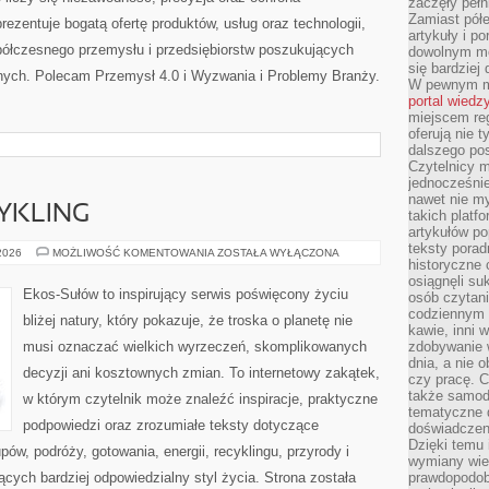
zaczęły pełn
Zamiast pół
zentuje bogatą ofertę produktów, usług oraz technologii,
artykuły i p
półczesnego przemysłu i przedsiębiorstw poszukujących
dowolnym mo
się bardziej
nych. Polecam Przemysł 4.0 i Wyzwania i Problemy Branży.
W pewnym mo
portal wiedz
miejscem reg
oferują nie t
dalszego po
Czytelnicy 
jednocześnie
nawet nie my
CYKLING
takich platf
artykułów p
teksty porad
RECYKLING
 2026
MOŻLIWOŚĆ KOMENTOWANIA
ZOSTAŁA WYŁĄCZONA
historyczne c
I
UPCYKLING
osiągnęli su
Ekos-Sułów to inspirujący serwis poświęcony życiu
osób czytani
codziennym r
bliżej natury, który pokazuje, że troska o planetę nie
kawie, inni 
musi oznaczać wielkich wyrzeczeń, skomplikowanych
zdobywanie w
dnia, a nie
decyzji ani kosztownych zmian. To internetowy zakątek,
czy pracę. 
także samodz
w którym czytelnik może znaleźć inspiracje, praktyczne
tematyczne d
podpowiedzi oraz zrozumiałe teksty dotyczące
doświadczeni
Dzięki temu i
w, podróży, gotowania, energii, recyklingu, przyrody i
wymiany wied
ych bardziej odpowiedzialny styl życia. Strona została
prawdopodob