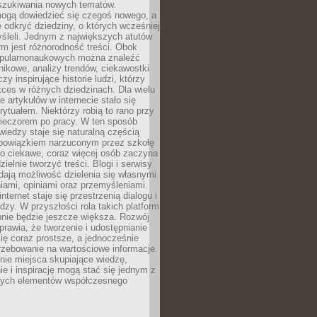
szukiwania nowych tematów.
mogą dowiedzieć się czegoś nowego, a
 odkryć dziedziny, o których wcześniej
śleli. Jednym z największych atutów
orm jest różnorodność treści. Obok
opularnonaukowych można znaleźć
nikowe, analizy trendów, ciekawostki
zy inspirujące historie ludzi, którzy
kces w różnych dziedzinach. Dla wielu
e artykułów w internecie stało się
ytuałem. Niektórzy robią to rano przy
wieczorem po pracy. W ten sposób
iedzy staje się naturalną częścią
 obowiązkiem narzuconym przez szkołę
Co ciekawe, coraz więcej osób zaczyna
ielnie tworzyć treści. Blogi i serwisy
ają możliwość dzielenia się własnymi
ami, opiniami oraz przemyśleniami.
nternet staje się przestrzenią dialogu i
zy. W przyszłości rola takich platform
nie będzie jeszcze większa. Rozwój
sprawia, że tworzenie i udostępnianie
 się coraz prostsze, a jednocześnie
rzebowanie na wartościowe informacje.
nie miejsca skupiające wiedzę,
e i inspirację mogą stać się jednym z
zych elementów współczesnego