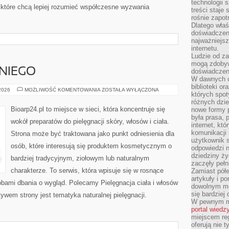
technologii 
które chcą lepiej rozumieć współczesne wyzwania
treści staje
rośnie zapot
Dlatego właś
doświadczeni
najważniejs
internetu.
Ludzie od za
mogą zdobyw
NIEGO
doświadczeni
W dawnych cz
biblioteki or
KOSMETYKI
 2026
MOŻLIWOŚĆ KOMENTOWANIA
ZOSTAŁA WYŁĄCZONA
których spot
DLA
NIEGO
różnych dzie
Bioarp24.pl to miejsce w sieci, która koncentruje się
nowe formy p
była prasa, p
wokół preparatów do pielęgnacji skóry, włosów i ciała.
internet, kt
komunikacji
Strona może być traktowana jako punkt odniesienia dla
użytkownik s
osób, które interesują się produktem kosmetycznym o
odpowiedzi n
dziedziny ży
bardziej tradycyjnym, ziołowym lub naturalnym
zaczęły pełn
charakterze. To serwis, która wpisuje się w rosnące
Zamiast pół
artykuły i p
obami dbania o wygląd. Polecamy Pielęgnacja ciała i włosów
dowolnym mo
się bardziej
wem strony jest tematyka naturalnej pielęgnacji.
W pewnym mo
portal wiedz
miejscem reg
oferują nie t