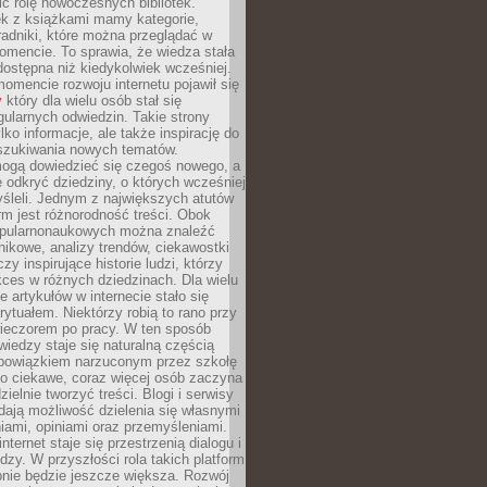
ić rolę nowoczesnych bibliotek.
ek z książkami mamy kategorie,
oradniki, które można przeglądać w
mencie. To sprawia, że wiedza stała
 dostępna niż kiedykolwiek wcześniej.
mencie rozwoju internetu pojawił się
y
który dla wielu osób stał się
ularnych odwiedzin. Takie strony
ylko informacje, ale także inspirację do
szukiwania nowych tematów.
mogą dowiedzieć się czegoś nowego, a
 odkryć dziedziny, o których wcześniej
śleli. Jednym z największych atutów
orm jest różnorodność treści. Obok
opularnonaukowych można znaleźć
nikowe, analizy trendów, ciekawostki
zy inspirujące historie ludzi, którzy
kces w różnych dziedzinach. Dla wielu
e artykułów w internecie stało się
ytuałem. Niektórzy robią to rano przy
wieczorem po pracy. W ten sposób
iedzy staje się naturalną częścią
 obowiązkiem narzuconym przez szkołę
Co ciekawe, coraz więcej osób zaczyna
ielnie tworzyć treści. Blogi i serwisy
ają możliwość dzielenia się własnymi
ami, opiniami oraz przemyśleniami.
nternet staje się przestrzenią dialogu i
zy. W przyszłości rola takich platform
nie będzie jeszcze większa. Rozwój