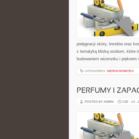
pielęgnacji skóry, trendów oraz k
z tematyką bliską osobom, które i
budowaniem wizerunku i pięknem 
CATEGORIES:
NIERUCHOMOŚCI
PERFUMY I ZAPA
POSTED BY ADMIN
CZE - 13 -