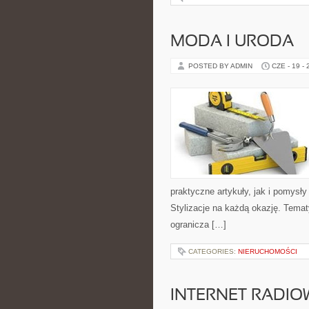
MODA I URODA
POSTED BY ADMIN
CZE - 19 -
praktyczne artykuły, jak i pomysł
Stylizacje na każdą okazję. Temat
ogranicza […]
CATEGORIES:
NIERUCHOMOŚCI
INTERNET RADIO