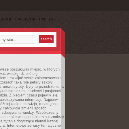
SCRIBE
FACEBOOK
TWITTER
wsze poszukiwali miejsc, w których
ać wiedzę, dzielić się
em i rozwijać swoje zainteresowania.
asach taką rolę pełniły szkoły,
az uniwersytety. Były to przestrzenie, w
ykali się uczeni, studenci i pasjonaci
dzin. Z biegiem czasu pojawiły się
rzekazywania informacji. Najpierw
óźniej radio i telewizja, a następnie
óry całkowicie zmienił sposób
 i zdobywania wiedzy. Współczesny
ieci może w ciągu kilku minut znaleźć
a pytania dotyczące niemal każdej
cia. Internetowe serwisy tematyczne