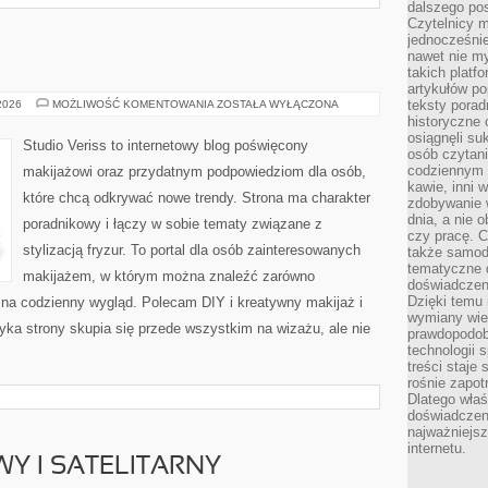
dalszego po
Czytelnicy 
jednocześnie
nawet nie my
takich platf
artykułów p
MODA
teksty porad
 2026
MOŻLIWOŚĆ KOMENTOWANIA
ZOSTAŁA WYŁĄCZONA
I
historyczne c
URODA
osiągnęli su
Studio Veriss to internetowy blog poświęcony
osób czytani
codziennym r
makijażowi oraz przydatnym podpowiedziom dla osób,
kawie, inni 
które chcą odkrywać nowe trendy. Strona ma charakter
zdobywanie w
dnia, a nie
poradnikowy i łączy w sobie tematy związane z
czy pracę. 
stylizacją fryzur. To portal dla osób zainteresowanych
także samodz
tematyczne d
makijażem, w którym można znaleźć zarówno
doświadczeni
Dzięki temu i
y na codzienny wygląd. Polecam DIY i kreatywny makijaż i
wymiany wied
yka strony skupia się przede wszystkim na wizażu, ale nie
prawdopodob
technologii 
treści staje
rośnie zapot
Dlatego właś
doświadczeni
najważniejs
internetu.
WY I SATELITARNY