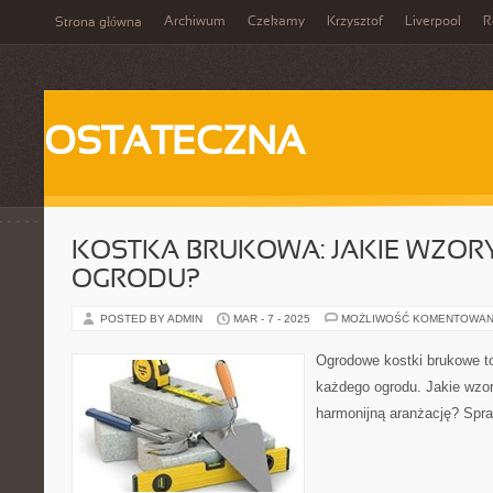
Archiwum
Czekamy
Krzysztof
Liverpool
R
Strona główna
OSTATECZNA
KOSTKA BRUKOWA: JAKIE WZOR
OGRODU?
POSTED BY ADMIN
MAR - 7 - 2025
MOŻLIWOŚĆ KOMENTOWAN
Ogrodowe kostki brukowe to
każdego ogrodu. Jakie wzo
harmonijną aranżację? Spr