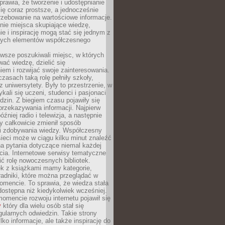
sprawia, że tworzenie i udostępnianie
 się coraz prostsze, a jednocześnie
rzebowanie na wartościowe informacje.
nie miejsca skupiające wiedzę,
e i inspirację mogą stać się jednym z
zych elementów współczesnego
wsze poszukiwali miejsc, w których
ać wiedzę, dzielić się
em i rozwijać swoje zainteresowania.
asach taką rolę pełniły szkoły,
az uniwersytety. Były to przestrzenie, w
ykali się uczeni, studenci i pasjonaci
dzin. Z biegiem czasu pojawiły się
rzekazywania informacji. Najpierw
óźniej radio i telewizja, a następnie
óry całkowicie zmienił sposób
 i zdobywania wiedzy. Współczesny
ieci może w ciągu kilku minut znaleźć
a pytania dotyczące niemal każdej
cia. Internetowe serwisy tematyczne
ić rolę nowoczesnych bibliotek.
ek z książkami mamy kategorie,
oradniki, które można przeglądać w
mencie. To sprawia, że wiedza stała
 dostępna niż kiedykolwiek wcześniej.
mencie rozwoju internetu pojawił się
y
który dla wielu osób stał się
ularnych odwiedzin. Takie strony
ylko informacje, ale także inspirację do