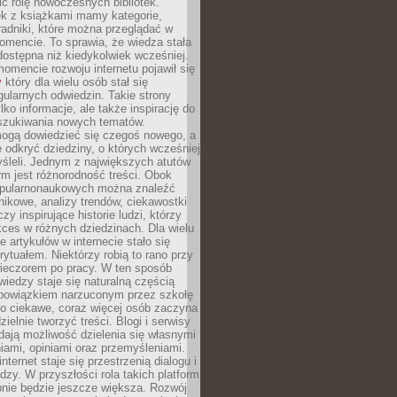
ić rolę nowoczesnych bibliotek.
ek z książkami mamy kategorie,
oradniki, które można przeglądać w
mencie. To sprawia, że wiedza stała
 dostępna niż kiedykolwiek wcześniej.
mencie rozwoju internetu pojawił się
y
który dla wielu osób stał się
ularnych odwiedzin. Takie strony
ylko informacje, ale także inspirację do
szukiwania nowych tematów.
mogą dowiedzieć się czegoś nowego, a
 odkryć dziedziny, o których wcześniej
śleli. Jednym z największych atutów
orm jest różnorodność treści. Obok
opularnonaukowych można znaleźć
nikowe, analizy trendów, ciekawostki
zy inspirujące historie ludzi, którzy
kces w różnych dziedzinach. Dla wielu
e artykułów w internecie stało się
ytuałem. Niektórzy robią to rano przy
wieczorem po pracy. W ten sposób
iedzy staje się naturalną częścią
 obowiązkiem narzuconym przez szkołę
Co ciekawe, coraz więcej osób zaczyna
ielnie tworzyć treści. Blogi i serwisy
ają możliwość dzielenia się własnymi
ami, opiniami oraz przemyśleniami.
nternet staje się przestrzenią dialogu i
zy. W przyszłości rola takich platform
nie będzie jeszcze większa. Rozwój