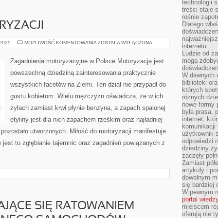
technologii 
treści staje
rośnie zapot
RYZACJI
Dlatego właś
doświadczeni
najważniejs
ZARZEWIA
 2025
MOŻLIWOŚĆ KOMENTOWANIA
ZOSTAŁA WYŁĄCZONA
internetu.
MOTORYZACJI
Ludzie od za
mogą zdobyw
Zagadnienia motoryzacyjne w Polsce Motoryzacja jest
doświadczeni
powszechną dziedziną zainteresowania praktycznie
W dawnych cz
biblioteki or
wszystkich facetów na Ziemi. Ten dział nie przypadł do
których spot
gustu kobietom. Wielu mężczyzn oświadcza, że w ich
różnych dzie
nowe formy p
żyłach zamiast krwi płynie benzyna, a zapach spalonej
była prasa, p
internet, kt
etyliny jest dla nich zapachem rześkim oraz najładniej
komunikacji
pozostało utworzonych. Miłość do motoryzacji manifestuje
użytkownik s
odpowiedzi n
jest to zgłębianie tajemnic oraz zagadnień powiązanych z
dziedziny ży
zaczęły pełn
Zamiast pół
artykuły i p
dowolnym mo
się bardziej
W pewnym mo
portal wiedz
AJĄCE SIĘ RATOWANIEM
miejscem reg
oferują nie t