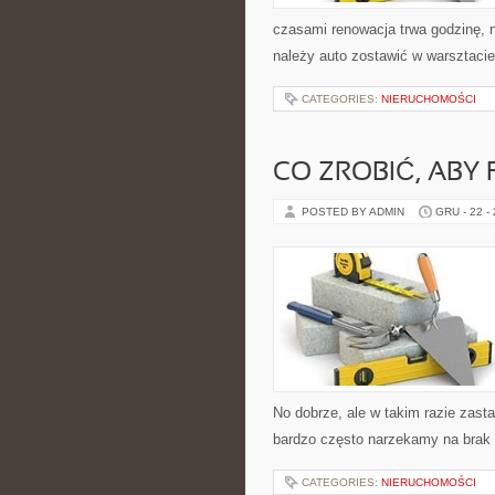
czasami renowacja trwa godzinę, n
należy auto zostawić w warsztaci
CATEGORIES:
NIERUCHOMOŚCI
CO ZROBIĆ, ABY
POSTED BY ADMIN
GRU - 22 -
No dobrze, ale w takim razie za
bardzo często narzekamy na brak
CATEGORIES:
NIERUCHOMOŚCI