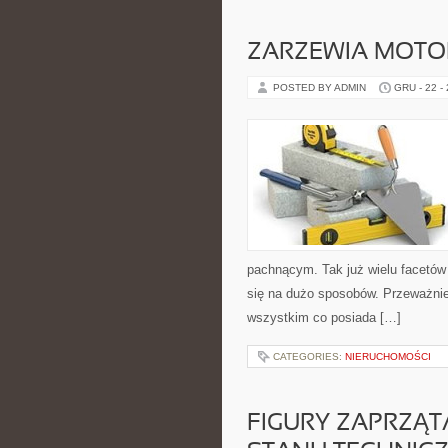
ZARZEWIA MOTO
POSTED BY ADMIN
GRU - 22 -
pachnącym. Tak już wielu facetów 
się na dużo sposobów. Przeważnie 
wszystkim co posiada […]
CATEGORIES:
NIERUCHOMOŚCI
FIGURY ZAPRZĄT