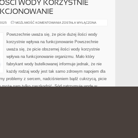
LOŚCI WODY KORZYSTNIE
NKCJONOWANIE
UNIWERSALNIE
 2025
MOŻLIWOŚĆ KOMENTOWANIA
ZOSTAŁA WYŁĄCZONA
TWIERDZI
SIĘ,
ŻE
Powszechnie uważa się, że picie dużej ilości wody
PICIE
GIGANTYCZNEJ
korzystnie wpływa na funkcjonowanie Powszechnie
ILOŚCI
WODY
uważa się, że picie obszernej ilości wody korzystnie
KORZYSTNIE
WPŁYWA
wpływa na funkcjonowanie organizmu. Mało który
NA
FUNKCJONOWANIE
fabrykant wody butelkowanej informuje jednak, że nie
każdy rodzaj wody jest tak samo zdrowym napojem dla
my problemy z sercem, nadciśnieniem bądź cukrzycą, picie
u może nam tylko zaszkodzić. Sód zatrzymuje wodę w