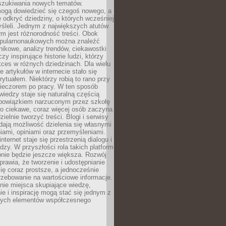
szukiwania nowych tematów.
mogą dowiedzieć się czegoś nowego, a
 odkryć dziedziny, o których wcześniej
śleli. Jednym z największych atutów
orm jest różnorodność treści. Obok
opularnonaukowych można znaleźć
nikowe, analizy trendów, ciekawostki
zy inspirujące historie ludzi, którzy
kces w różnych dziedzinach. Dla wielu
e artykułów w internecie stało się
ytuałem. Niektórzy robią to rano przy
wieczorem po pracy. W ten sposób
iedzy staje się naturalną częścią
 obowiązkiem narzuconym przez szkołę
Co ciekawe, coraz więcej osób zaczyna
ielnie tworzyć treści. Blogi i serwisy
ają możliwość dzielenia się własnymi
ami, opiniami oraz przemyśleniami.
nternet staje się przestrzenią dialogu i
zy. W przyszłości rola takich platform
nie będzie jeszcze większa. Rozwój
sprawia, że tworzenie i udostępnianie
 się coraz prostsze, a jednocześnie
rzebowanie na wartościowe informacje.
nie miejsca skupiające wiedzę,
e i inspirację mogą stać się jednym z
zych elementów współczesnego