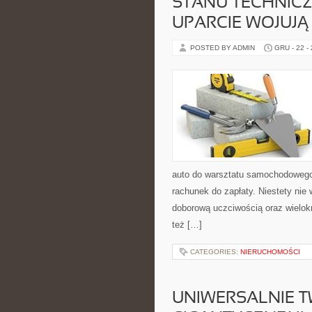
STANU TECHNI
UPARCIE WOJUJĄ
POSTED BY ADMIN
GRU - 22 -
auto do warsztatu samochodoweg
rachunek do zapłaty. Niestety nie 
doborową uczciwością oraz wielokr
też […]
CATEGORIES:
NIERUCHOMOŚCI
UNIWERSALNIE TWI