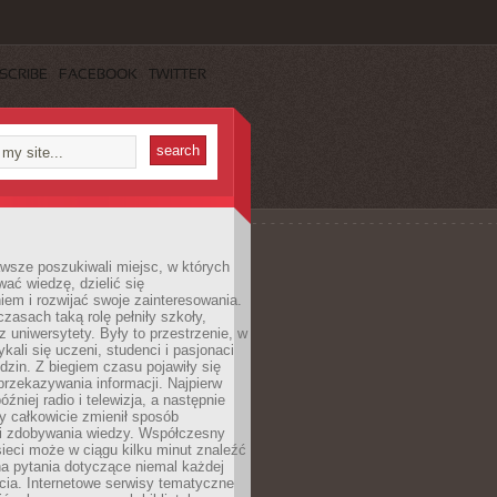
SCRIBE
FACEBOOK
TWITTER
wsze poszukiwali miejsc, w których
ać wiedzę, dzielić się
em i rozwijać swoje zainteresowania.
asach taką rolę pełniły szkoły,
az uniwersytety. Były to przestrzenie, w
ykali się uczeni, studenci i pasjonaci
dzin. Z biegiem czasu pojawiły się
rzekazywania informacji. Najpierw
óźniej radio i telewizja, a następnie
óry całkowicie zmienił sposób
 i zdobywania wiedzy. Współczesny
ieci może w ciągu kilku minut znaleźć
a pytania dotyczące niemal każdej
cia. Internetowe serwisy tematyczne