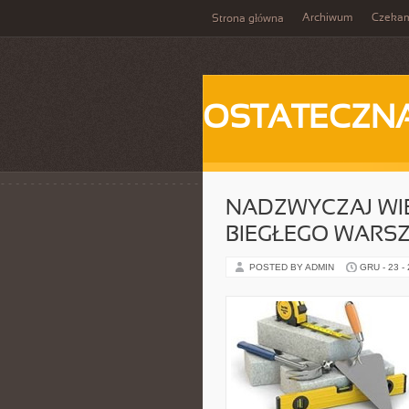
Archiwum
Czeka
Strona główna
OSTATECZN
NADZWYCZAJ WI
BIEGŁEGO WARS
POSTED BY ADMIN
GRU - 23 -