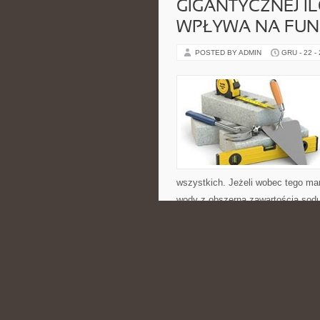
GIGANTYCZNEJ I
WPŁYWA NA FU
POSTED BY ADMIN
GRU - 22 -
wszystkich. Jeżeli wobec tego ma
wody z obszerna zawartością sod
organizmie oraz […]
CATEGORIES:
NIERUCHOMOŚCI