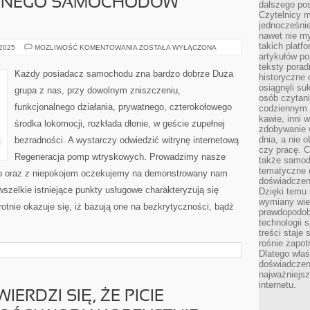
CZNEGO SAMOCHODÓW
dalszego po
Czytelnicy 
jednocześnie
nawet nie my
takich platf
FIGURY
 2025
MOŻLIWOŚĆ KOMENTOWANIA
ZOSTAŁA WYŁĄCZONA
ZAPRZĄTAJĄCE
artykułów p
SIĘ
teksty porad
RATOWANIEM
Każdy posiadacz samochodu zna bardzo dobrze Duża
historyczne c
STANU
TECHNICZNEGO
osiągnęli su
grupa z nas, przy dowolnym zniszczeniu,
SAMOCHODÓW
osób czytani
UPARCIE
funkcjonalnego działania, prywatnego, czterokołowego
codziennym r
WOJUJĄ
kawie, inni 
środka lokomocji, rozkłada dłonie, w geście zupełnej
zdobywanie w
dnia, a nie
bezradności. A wystarczy odwiedzić witrynę internetową
czy pracę. 
Regeneracja pomp wtryskowych. Prowadzimy nasze
także samodz
tematyczne d
o oraz z niepokojem oczekujemy na demonstrowany nam
doświadczeni
wszelkie istniejące punkty usługowe charakteryzują się
Dzięki temu i
wymiany wied
otnie okazuje się, iż bazują one na bezkrytyczności, bądź
prawdopodob
technologii 
treści staje
rośnie zapot
Dlatego właś
doświadczeni
najważniejs
internetu.
ERDZI SIĘ, ŻE PICIE