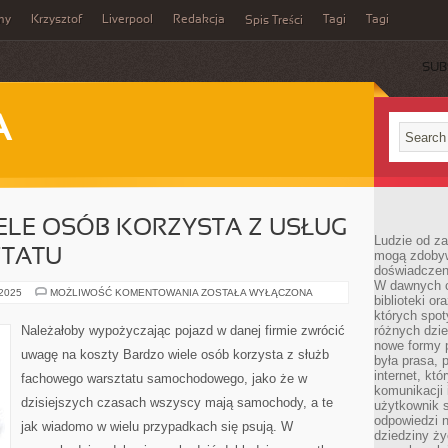
my
Krzysztof
Liverpool
Redakcja
Tagi
Tagi
Spis Treści
SUB
A
ELE OSÓB KORZYSTA Z USŁUG
Ludzie od za
ZTATU
mogą zdobyw
doświadczeni
W dawnych cz
NADZWYCZAJ
 2025
MOŻLIWOŚĆ KOMENTOWANIA
ZOSTAŁA WYŁĄCZONA
biblioteki or
WIELE
OSÓB
których spot
KORZYSTA
Należałoby wypożyczając pojazd w danej firmie zwrócić
różnych dzie
Z
nowe formy p
USŁUG
uwagę na koszty Bardzo wiele osób korzysta z służb
BIEGŁEGO
była prasa, p
WARSZTATU
internet, kt
fachowego warsztatu samochodowego, jako że w
komunikacji
dzisiejszych czasach wszyscy mają samochody, a te
użytkownik s
odpowiedzi n
jak wiadomo w wielu przypadkach się psują. W
dziedziny ży