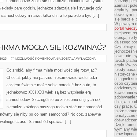
samochodzie zdoła się uszkodzić dokładnie wszystko,
zaczęły pełn
Zamiast pół
iekiedy parę godzin, jednakże zdarzają się i sytuacje gdy
artykuły i p
dowolnym mo
e samochodowym nawet kilka dni, a to już zdoła być […]
się bardziej
W pewnym mo
portal wiedz
miejscem reg
oferują nie t
dalszego po
Czytelnicy 
 FIRMA MOGŁA SIĘ ROZWINĄĆ?
jednocześnie
nawet nie my
CO
 2025
MOŻLIWOŚĆ KOMENTOWANIA
ZOSTAŁA WYŁĄCZONA
takich platf
ZROBIĆ,
artykułów p
ABY
FIRMA
teksty porad
Co zrobić, aby firma miała możliwość się rozwijać?
MOGŁA
historyczne c
SIĘ
Chociaż jakby nie patrzeć niesamowicie wielu ludzi
osiągnęli su
ROZWINĄĆ?
osób czytani
całkiem świetnie może sobie poradzić bez auta, to
codziennym r
jednakowoż XX i XXI wiek są bez wątpienia erą
kawie, inni 
zdobywanie w
samochodów. Szczególnie po zniesieniu unijnych ceł,
dnia, a nie
czy pracę. 
niemalże każdego naszego rodaka stać na samochód.
także samodz
stanówmy się niby po co nam samochód? No cóż, zapewne
tematyczne d
doświadczeni
 wolnego czasu. Samochód sprawia, […]
Dzięki temu i
wymiany wied
prawdopodob