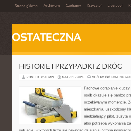
Archiwum
Czekamy
Krzysztof
Liverpool
R
Strona główna
OSTATECZNA
HISTORIE I PRZYPADKI Z DRÓG
POSTED BY ADMIN
MAJ - 21 - 2026
MOŻLIWOŚĆ KOMENTOWA
Fachowe dorabianie kluczy t
osób okazuje się bardzo pr
oczekiwanym momencie. Zg
mieszkania, uszkodzony k
niedziałający pilot, zużyt
albo potrzeba wykonania z
sytuacje, w których liczy się pewność działania. Strona poświęco