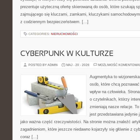
prezentuje użyteczną ofertę skierowaną do osób, które szukają 
zajmującego się kluczami, zamkami, kluczykami samochodowymi
z codziennym bezpieczeństwem. […]
CATEGORIES:
NIERUCHOMOŚCI
CYBERPUNK W KULTURZE
POSTED BY ADMIN
MAJ - 20 - 2026
MOŻLIWOŚĆ KOMENTOWA
Augmentyka to wizjonerska 
osób, które chcą poznawać 
wpływ na człowieka. Strona
o czytelnikach, którzy inte
zmieniają nasze relacje. T
jest przedstawiana jedynie 
jako ważna część rzeczywistości. Na stronie można znaleźć arty
zagadnieniom, które jeszcze niedawno kojarzyły się głównie z cy
coraz […]