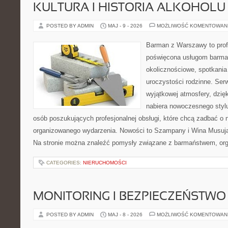
KULTURA I HISTORIA ALKOHOLU
POSTED BY ADMIN
MAJ - 9 - 2026
MOŻLIWOŚĆ KOMENTOWAN
Barman z Warszawy to profe
poświęcona usługom barma
okolicznościowe, spotkania
uroczystości rodzinne. Serw
wyjątkowej atmosfery, dzię
nabiera nowoczesnego stylu
osób poszukujących profesjonalnej obsługi, które chcą zadbać o
organizowanego wydarzenia. Nowości to Szampany i Wina Musując
Na stronie można znaleźć pomysły związane z barmaństwem, org
CATEGORIES:
NIERUCHOMOŚCI
MONITORING I BEZPIECZEŃSTWO
POSTED BY ADMIN
MAJ - 8 - 2026
MOŻLIWOŚĆ KOMENTOWAN