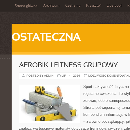
Archiwum
Czekamy
Krzysztof
Liverpool
R
Strona główna
OSTATECZNA
AEROBIK I FITNESS GRUPOWY
POSTED BY ADMIN
LIP - 4 - 2026
MOŻLIWOŚĆ KOMENTOWAN
Sport i aktywność fizyczna 
regularne ćwiczenia. To sty
zdrowie, dobre samopoczuci
Strona poświęcona tej tem
kompendium informacji, w k
– zarówno początkujący, j
znaleźć wartościowe materiały dotyczące treningów, ćwiczeń, zdr