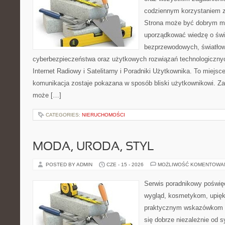
codziennym korzystaniem z
Strona może być dobrym mi
uporządkować wiedzę o świec
bezprzewodowych, światłow
cyberbezpieczeństwa oraz użytkowych rozwiązań technologicznyc
Internet Radiowy i Satelitarny i Poradniki Użytkownika. To miej
komunikacja zostaje pokazana w sposób bliski użytkownikowi. Zami
może […]
CATEGORIES:
NIERUCHOMOŚCI
MODA, URODA, STYL
POSTED BY ADMIN
CZE - 15 - 2026
MOŻLIWOŚĆ KOMENTOWA
Serwis poradnikowy poświęc
wygląd, kosmetykom, upięk
praktycznym wskazówkom d
się dobrze niezależnie od s