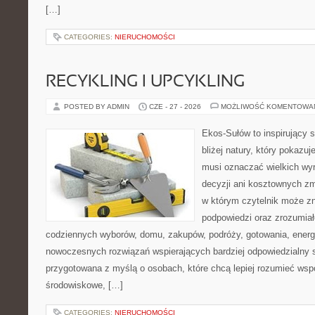
[…]
CATEGORIES:
NIERUCHOMOŚCI
RECYKLING I UPCYKLING
POSTED BY ADMIN
CZE - 27 - 2026
MOŻLIWOŚĆ KOMENTOWA
Ekos-Sułów to inspirujący 
bliżej natury, który pokazuj
musi oznaczać wielkich wy
decyzji ani kosztownych zm
w którym czytelnik może zn
podpowiedzi oraz zrozumiał
codziennych wyborów, domu, zakupów, podróży, gotowania, energii
nowoczesnych rozwiązań wspierających bardziej odpowiedzialny st
przygotowana z myślą o osobach, które chcą lepiej rozumieć ws
środowiskowe, […]
CATEGORIES:
NIERUCHOMOŚCI