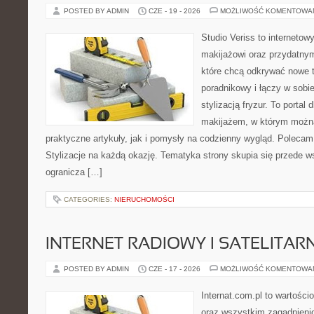
POSTED BY ADMIN
CZE - 19 - 2026
MOŻLIWOŚĆ KOMENTOWA
Studio Veriss to internetow
makijażowi oraz przydatny
które chcą odkrywać nowe t
poradnikowy i łączy w sobi
stylizacją fryzur. To portal
makijażem, w którym możn
praktyczne artykuły, jak i pomysły na codzienny wygląd. Polecam
Stylizacje na każdą okazję. Tematyka strony skupia się przede w
ogranicza […]
CATEGORIES:
NIERUCHOMOŚCI
INTERNET RADIOWY I SATELITAR
POSTED BY ADMIN
CZE - 17 - 2026
MOŻLIWOŚĆ KOMENTOWA
Internat.com.pl to wartości
oraz wszystkim zagadnienio