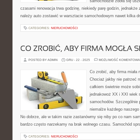
samochodzie zdoła się usz
czasami renowacja trwa godzinę, niekiedy parę godzin, jednakże z
należy auto zostawić w warsztacie samochodowym nawet kilka dni
CATEGORIES:
NIERUCHOMOŚCI
CO ZROBIĆ, ABY FIRMA MOGŁA 
POSTED BY ADMIN
GRU - 22 - 2025
MOŻLIWOŚĆ KOMENTOWA
Co zrobić, aby firma miała 
Chociaż jakby nie patrzeć n
całkiem świetnie może sobi
jednakowoż XX i XXI wiek s
samochodów. Szczególnie po
niemalże każdego naszego
No dobrze, ale w takim razie zastanówmy się niby po co nam s
bardzo często narzekamy na brak wolnego czasu. Samochód spra
CATEGORIES:
NIERUCHOMOŚCI