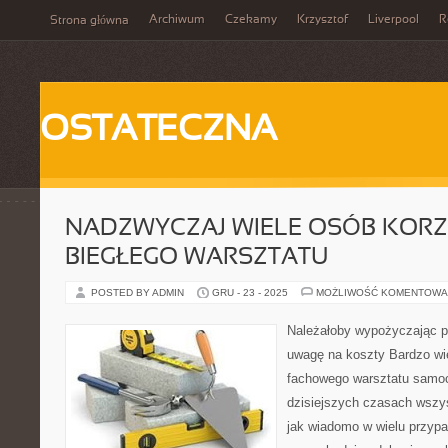
Archiwum
Czekamy
Krzysztof
Liverpool
R
Strona główna
OSTATECZNA
NADZWYCZAJ WIELE OSÓB KORZ
BIEGŁEGO WARSZTATU
POSTED BY ADMIN
GRU - 23 - 2025
MOŻLIWOŚĆ KOMENTOWA
Należałoby wypożyczając po
uwagę na koszty Bardzo wie
fachowego warsztatu samo
dzisiejszych czasach wszy
jak wiadomo w wielu przypa