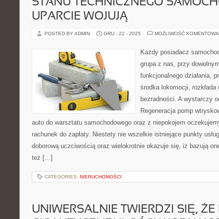
STANU TECHNICZNEGO SAMOC
UPARCIE WOJUJĄ
POSTED BY ADMIN
GRU - 22 - 2025
MOŻLIWOŚĆ KOMENTOWA
Każdy posiadacz samochod
grupa z nas, przy dowolnym
funkcjonalnego działania, 
środka lokomocji, rozkłada 
bezradności. A wystarczy o
Regeneracja pomp wtrysko
auto do warsztatu samochodowego oraz z niepokojem oczekuje
rachunek do zapłaty. Niestety nie wszelkie istniejące punkty usłu
doborową uczciwością oraz wielokrotnie okazuje się, iż bazują o
też […]
CATEGORIES:
NIERUCHOMOŚCI
UNIWERSALNIE TWIERDZI SIĘ, ŻE 