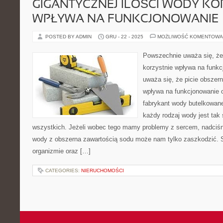
GIGANTYCZNEJ ILOŚCI WODY KO
WPŁYWA NA FUNKCJONOWANIE
POSTED BY ADMIN
GRU - 22 - 2025
MOŻLIWOŚĆ KOMENTOWA
Powszechnie uważa się, że 
korzystnie wpływa na funk
uważa się, że picie obszern
wpływa na funkcjonowanie 
fabrykant wody butelkowanej
każdy rodzaj wody jest ta
wszystkich. Jeżeli wobec tego mamy problemy z sercem, nadciśn
wody z obszerna zawartością sodu może nam tylko zaszkodzić. 
organizmie oraz […]
CATEGORIES:
NIERUCHOMOŚCI