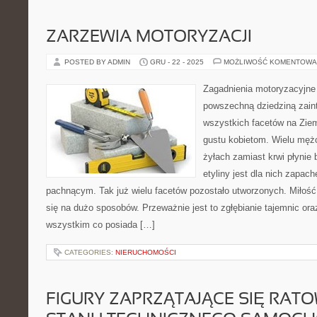
ZARZEWIA MOTORYZACJI
POSTED BY ADMIN
GRU - 22 - 2025
MOŻLIWOŚĆ KOMENTOWA
Zagadnienia motoryzacyjne
powszechną dziedziną zain
wszystkich facetów na Ziemi
gustu kobietom. Wielu męż
żyłach zamiast krwi płynie
etyliny jest dla nich zapac
pachnącym. Tak już wielu facetów pozostało utworzonych. Miłość
się na dużo sposobów. Przeważnie jest to zgłębianie tajemnic or
wszystkim co posiada […]
CATEGORIES:
NIERUCHOMOŚCI
FIGURY ZAPRZĄTAJĄCE SIĘ RAT