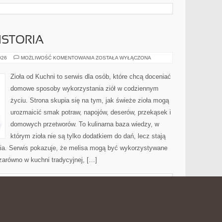
ISTORIA
CIEKAWOSTKI
026
MOŻLIWOŚĆ KOMENTOWANIA
ZOSTAŁA WYŁĄCZONA
I
HISTORIA
Zioła od Kuchni to serwis dla osób, które chcą doceniać
domowe sposoby wykorzystania ziół w codziennym
życiu. Strona skupia się na tym, jak świeże zioła mogą
urozmaicić smak potraw, napojów, deserów, przekąsek i
domowych przetworów. To kulinarna baza wiedzy, w
którym zioła nie są tylko dodatkiem do dań, lecz stają
ia. Serwis pokazuje, że melisa mogą być wykorzystywane
zarówno w kuchni tradycyjnej, […]
HOLU