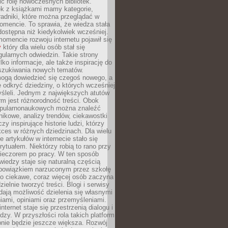
ić rolę nowoczesnych bibliotek.
ek z książkami mamy kategorie,
oradniki, które można przeglądać w
mencie. To sprawia, że wiedza stała
 dostępna niż kiedykolwiek wcześniej.
mencie rozwoju internetu pojawił się
y
który dla wielu osób stał się
ularnych odwiedzin. Takie strony
ylko informacje, ale także inspirację do
szukiwania nowych tematów.
mogą dowiedzieć się czegoś nowego, a
 odkryć dziedziny, o których wcześniej
śleli. Jednym z największych atutów
orm jest różnorodność treści. Obok
opularnonaukowych można znaleźć
nikowe, analizy trendów, ciekawostki
zy inspirujące historie ludzi, którzy
kces w różnych dziedzinach. Dla wielu
e artykułów w internecie stało się
ytuałem. Niektórzy robią to rano przy
wieczorem po pracy. W ten sposób
iedzy staje się naturalną częścią
 obowiązkiem narzuconym przez szkołę
Co ciekawe, coraz więcej osób zaczyna
ielnie tworzyć treści. Blogi i serwisy
ają możliwość dzielenia się własnymi
ami, opiniami oraz przemyśleniami.
nternet staje się przestrzenią dialogu i
zy. W przyszłości rola takich platform
nie będzie jeszcze większa. Rozwój