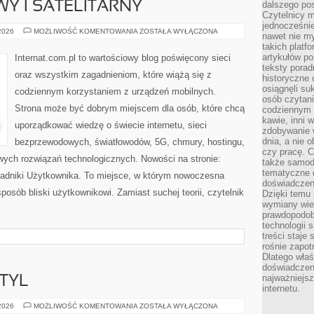
WY I SATELITARNY
dalszego po
Czytelnicy 
jednocześnie
INTERNET
 2026
MOŻLIWOŚĆ KOMENTOWANIA
ZOSTAŁA WYŁĄCZONA
nawet nie my
RADIOWY
takich platf
I
SATELITARNY
artykułów p
Internat.com.pl to wartościowy blog poświęcony sieci
teksty porad
oraz wszystkim zagadnieniom, które wiążą się z
historyczne c
osiągnęli su
codziennym korzystaniem z urządzeń mobilnych.
osób czytani
Strona może być dobrym miejscem dla osób, które chcą
codziennym r
kawie, inni 
uporządkować wiedzę o świecie internetu, sieci
zdobywanie w
dnia, a nie
bezprzewodowych, światłowodów, 5G, chmury, hostingu,
czy pracę. 
ych rozwiązań technologicznych. Nowości na stronie:
także samodz
tematyczne d
Poradniki Użytkownika. To miejsce, w którym nowoczesna
doświadczeni
osób bliski użytkownikowi. Zamiast suchej teorii, czytelnik
Dzięki temu i
wymiany wied
prawdopodob
technologii 
treści staje
rośnie zapot
Dlatego właś
doświadczeni
najważniejs
TYL
internetu.
MODA,
 2026
MOŻLIWOŚĆ KOMENTOWANIA
ZOSTAŁA WYŁĄCZONA
URODA,