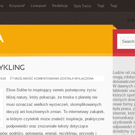
my
Krzysztof
Liverpool
Redakcja
Tagi
Tagi
Spis Treści
SUB
A
CYKLING
Ludzie od za
mogą zdobyw
RECYKLING
 2026
MOŻLIWOŚĆ KOMENTOWANIA
ZOSTAŁA WYŁĄCZONA
doświadczeni
I
UPCYKLING
W dawnych cz
Ekos-Sułów to inspirujący serwis poświęcony życiu
biblioteki or
których spot
bliżej natury, który pokazuje, że troska o planetę nie
różnych dzie
nowe formy p
musi oznaczać wielkich wyrzeczeń, skomplikowanych
była prasa, p
decyzji ani kosztownych zmian. To internetowy zakątek,
internet, kt
komunikacji
w którym czytelnik może znaleźć inspiracje, praktyczne
użytkownik s
podpowiedzi oraz zrozumiałe teksty dotyczące
odpowiedzi n
dziedziny ży
w, podróży, gotowania, energii, recyklingu, przyrody i