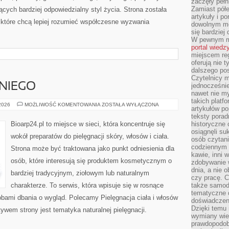
zaczęły pełn
Zamiast pół
ych bardziej odpowiedzialny styl życia. Strona została
artykuły i p
które chcą lepiej rozumieć współczesne wyzwania
dowolnym mo
się bardziej
W pewnym mo
portal wiedz
miejscem reg
oferują nie t
dalszego po
Czytelnicy 
NIEGO
jednocześnie
nawet nie my
takich platf
KOSMETYKI
 2026
MOŻLIWOŚĆ KOMENTOWANIA
ZOSTAŁA WYŁĄCZONA
artykułów p
DLA
NIEGO
teksty porad
Bioarp24.pl to miejsce w sieci, która koncentruje się
historyczne c
osiągnęli su
wokół preparatów do pielęgnacji skóry, włosów i ciała.
osób czytani
codziennym r
Strona może być traktowana jako punkt odniesienia dla
kawie, inni 
osób, które interesują się produktem kosmetycznym o
zdobywanie w
dnia, a nie
bardziej tradycyjnym, ziołowym lub naturalnym
czy pracę. 
charakterze. To serwis, która wpisuje się w rosnące
także samodz
tematyczne d
obami dbania o wygląd. Polecamy Pielęgnacja ciała i włosów
doświadczeni
Dzięki temu i
wem strony jest tematyka naturalnej pielęgnacji.
wymiany wied
prawdopodob