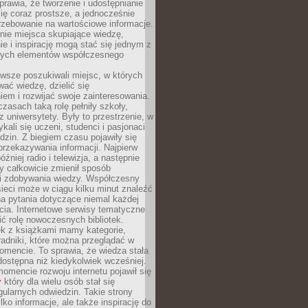
sprawia, że tworzenie i udostępnianie
 się coraz prostsze, a jednocześnie
rzebowanie na wartościowe informacje.
nie miejsca skupiające wiedzę,
e i inspirację mogą stać się jednym z
zych elementów współczesnego
wsze poszukiwali miejsc, w których
ać wiedzę, dzielić się
em i rozwijać swoje zainteresowania.
asach taką rolę pełniły szkoły,
az uniwersytety. Były to przestrzenie, w
ykali się uczeni, studenci i pasjonaci
dzin. Z biegiem czasu pojawiły się
rzekazywania informacji. Najpierw
óźniej radio i telewizja, a następnie
óry całkowicie zmienił sposób
 i zdobywania wiedzy. Współczesny
ieci może w ciągu kilku minut znaleźć
a pytania dotyczące niemal każdej
cia. Internetowe serwisy tematyczne
ić rolę nowoczesnych bibliotek.
ek z książkami mamy kategorie,
oradniki, które można przeglądać w
mencie. To sprawia, że wiedza stała
 dostępna niż kiedykolwiek wcześniej.
mencie rozwoju internetu pojawił się
y
który dla wielu osób stał się
ularnych odwiedzin. Takie strony
ylko informacje, ale także inspirację do