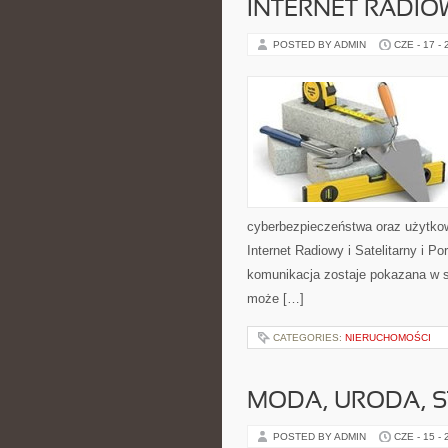
INTERNET RADIO
POSTED BY ADMIN
CZE - 17 -
cyberbezpieczeństwa oraz użytkow
Internet Radiowy i Satelitarny i 
komunikacja zostaje pokazana w sp
może […]
CATEGORIES:
NIERUCHOMOŚCI
MODA, URODA, S
POSTED BY ADMIN
CZE - 15 -