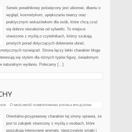
STYL
Serwis poradnikowy poświęcony jest ubiorowi, dbaniu o
wygląd, kosmetykom, upiększaniu twarzy oraz
praktycznym wskazówkom dla osób, które chcą czuć
się dobrze niezależnie od sylwetki. To miejsce
stworzone z myślą o czytelnikach, którzy szukają
prostych porad dotyczących dobierania ubrań,
osmetycznych rozwiązań. Strona łączy lekki charakter bloga
nteresują się stylem dla różnych typów figury, świadomym
w naturalnym wydaniu. Polecamy […]
CHY
PERFUMY
 2026
MOŻLIWOŚĆ KOMENTOWANIA
ZOSTAŁA WYŁĄCZONA
I
ZAPACHY
Orientalno-przyprawowy charakter tej strony sprawia, że
jest to zakątek stworzony z myślą o osobach, które
poszukują intensywne aromaty, nieoczywiste smaki i