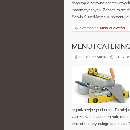
dotyczące zarówno podstawowych 
matematycznych. Zobacz także Al
Serwis SuperMatma.pl prezentuje 
CATEGORIES:
NIERUCHOMOŚCI
MENU I CATERIN
POSTED BY ADMIN
CZE - 7 - 2
organizacyjnego chaosu. To miejsc
związanych z wyborem sali, menu, 
oraz atmosfery całego spotkania. 