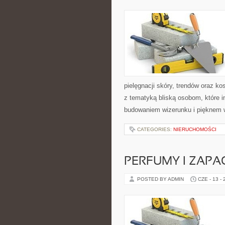
pielęgnacji skóry, trendów oraz k
z tematyką bliską osobom, które i
budowaniem wizerunku i pięknem 
CATEGORIES:
NIERUCHOMOŚCI
PERFUMY I ZAPA
POSTED BY ADMIN
CZE - 13 -