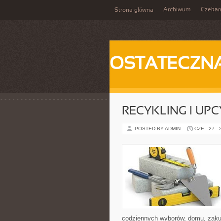
Archiwum
Czeka
Strona główna
OSTATECZN
RECYKLING I UP
POSTED BY ADMIN
CZE - 27 -
codziennych wyborów, domu, zakupó