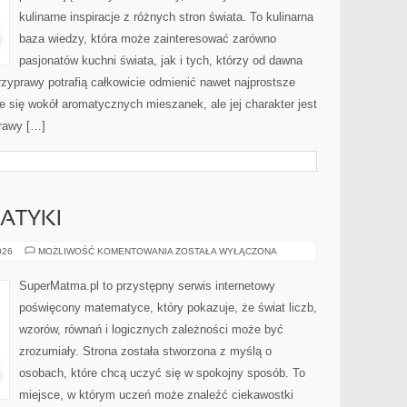
kulinarne inspiracje z różnych stron świata. To kulinarna
baza wiedzy, która może zainteresować zarówno
pasjonatów kuchni świata, jak i tych, którzy od dawna
zyprawy potrafią całkowicie odmienić nawet najprostsze
e się wokół aromatycznych mieszanek, ale jej charakter jest
rawy […]
ATYKI
HISTORIA
026
MOŻLIWOŚĆ KOMENTOWANIA
ZOSTAŁA WYŁĄCZONA
MATEMATYKI
SuperMatma.pl to przystępny serwis internetowy
poświęcony matematyce, który pokazuje, że świat liczb,
wzorów, równań i logicznych zależności może być
zrozumiały. Strona została stworzona z myślą o
osobach, które chcą uczyć się w spokojny sposób. To
miejsce, w którym uczeń może znaleźć ciekawostki