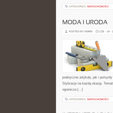
CATEGORIES:
NIERUCHOMOŚCI
MODA I URODA
POSTED BY ADMIN
CZE - 19 -
praktyczne artykuły, jak i pomysł
Stylizacje na każdą okazję. Temat
ogranicza […]
CATEGORIES:
NIERUCHOMOŚCI