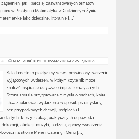
zagadnień, jak i bardziej zaawansowanych tematów
gebra w Praktyce i Matematyka w Codziennym Życiu.
matematykę jako dziedzinę, która nie […]
G
MENU
026
MOŻLIWOŚĆ KOMENTOWANIA
ZOSTAŁA WYŁĄCZONA
I
CATERING
Sala Lacerta to praktyczny serwis poświęcony tworzeniu
wyjątkowych wydarzeń, w którym czytelnik może
znaleźć inspiracje dotyczące imprez tematycznych.
Strona została przygotowana z myślą o osobach, które
chcą zaplanować wydarzenie w sposób przemyślany,
bez przypadkowych decyzji, pośpiechu i
e dla tych, którzy szukają praktycznych odpowiedzi
dekoracji, atrakcji, muzyki, budżetu, oprawy wydarzenia
Nowości na stronie Menu i Catering i Menu […]