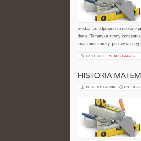
wiedzą, że odpowiednio dobrane pr
danie. Tematyka strony koncentruj
znacznie szerszy, ponieważ przyp
CATEGORIES:
NIERUCHOMOŚCI
HISTORIA MATEM
POSTED BY ADMIN
CZE - 9 - 2