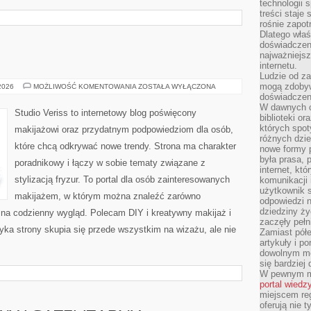
technologii 
treści staje
rośnie zapot
Dlatego właś
doświadczeni
najważniejs
internetu.
Ludzie od za
mogą zdobyw
MODA
 2026
MOŻLIWOŚĆ KOMENTOWANIA
ZOSTAŁA WYŁĄCZONA
I
doświadczeni
URODA
W dawnych cz
Studio Veriss to internetowy blog poświęcony
biblioteki or
których spot
makijażowi oraz przydatnym podpowiedziom dla osób,
różnych dzie
które chcą odkrywać nowe trendy. Strona ma charakter
nowe formy p
była prasa, p
poradnikowy i łączy w sobie tematy związane z
internet, kt
stylizacją fryzur. To portal dla osób zainteresowanych
komunikacji
użytkownik s
makijażem, w którym można znaleźć zarówno
odpowiedzi n
dziedziny ży
y na codzienny wygląd. Polecam DIY i kreatywny makijaż i
zaczęły pełn
yka strony skupia się przede wszystkim na wizażu, ale nie
Zamiast pół
artykuły i p
dowolnym mo
się bardziej
W pewnym mo
portal wiedz
miejscem reg
oferują nie t