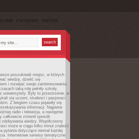
SCRIBE
FACEBOOK
TWITTER
wsze poszukiwali miejsc, w których
ać wiedzę, dzielić się
em i rozwijać swoje zainteresowania.
asach taką rolę pełniły szkoły,
az uniwersytety. Były to przestrzenie, w
ykali się uczeni, studenci i pasjonaci
dzin. Z biegiem czasu pojawiły się
rzekazywania informacji. Najpierw
óźniej radio i telewizja, a następnie
óry całkowicie zmienił sposób
 i zdobywania wiedzy. Współczesny
ieci może w ciągu kilku minut znaleźć
a pytania dotyczące niemal każdej
cia. Internetowe serwisy tematyczne