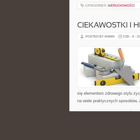
CATEGORIES:
NIERUCHOMOŚCI
CIEKAWOSTKI I H
POSTED BY ADMIN
CZE - 6 - 2
się elementem zdrowego stylu życ
na wiele praktycznych sposobów, 
CATEGORIES:
NIERUCHOMOŚCI
HISTORIA ALKO