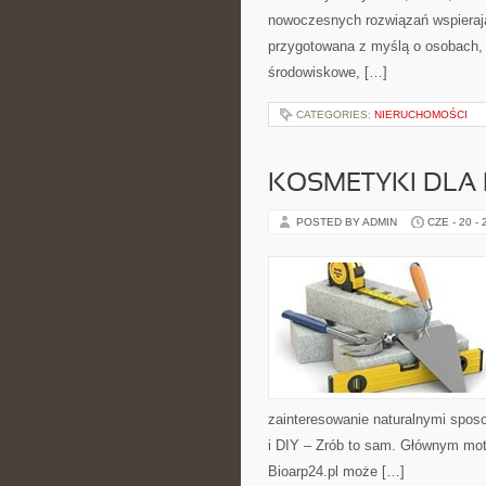
nowoczesnych rozwiązań wspierając
przygotowana z myślą o osobach, 
środowiskowe, […]
CATEGORIES:
NIERUCHOMOŚCI
KOSMETYKI DLA 
POSTED BY ADMIN
CZE - 20 -
zainteresowanie naturalnymi spos
i DIY – Zrób to sam. Głównym moty
Bioarp24.pl może […]