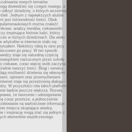
szukiwania nowych tematów.
mogą dowiedzieć się czegoś nowego, a
 odkryć dziedziny, o których wcześniej
śleli. Jednym z największych atutów
orm jest różnorodność treści. Obok
opularnonaukowych można znaleźć
nikowe, analizy trendów, ciekawostki
zy inspirujące historie ludzi, którzy
kces w różnych dziedzinach. Dla wielu
e artykułów w internecie stało się
ytuałem. Niektórzy robią to rano przy
wieczorem po pracy. W ten sposób
iedzy staje się naturalną częścią
 obowiązkiem narzuconym przez szkołę
Co ciekawe, coraz więcej osób zaczyna
ielnie tworzyć treści. Blogi i serwisy
ają możliwość dzielenia się własnymi
ami, opiniami oraz przemyśleniami.
nternet staje się przestrzenią dialogu i
zy. W przyszłości rola takich platform
nie będzie jeszcze większa. Rozwój
sprawia, że tworzenie i udostępnianie
 się coraz prostsze, a jednocześnie
rzebowanie na wartościowe informacje.
nie miejsca skupiające wiedzę,
e i inspirację mogą stać się jednym z
zych elementów współczesnego