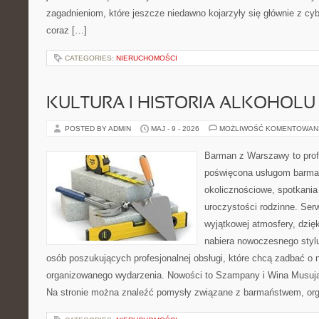
zagadnieniom, które jeszcze niedawno kojarzyły się głównie z cy
coraz […]
CATEGORIES:
NIERUCHOMOŚCI
KULTURA I HISTORIA ALKOHOLU
POSTED BY ADMIN
MAJ - 9 - 2026
MOŻLIWOŚĆ KOMENTOWAN
Barman z Warszawy to profe
poświęcona usługom barma
okolicznościowe, spotkania
uroczystości rodzinne. Serw
wyjątkowej atmosfery, dzię
nabiera nowoczesnego stylu
osób poszukujących profesjonalnej obsługi, które chcą zadbać o
organizowanego wydarzenia. Nowości to Szampany i Wina Musując
Na stronie można znaleźć pomysły związane z barmaństwem, org