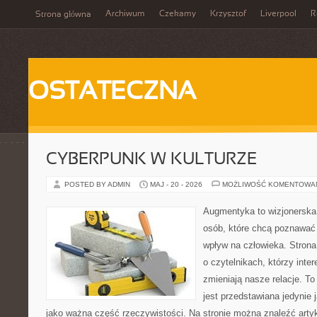
Archiwum
Czekamy
Krzysztof
Liverpool
R
Strona główna
OSTATECZNA
CYBERPUNK W KULTURZE
POSTED BY ADMIN
MAJ - 20 - 2026
MOŻLIWOŚĆ KOMENTOWA
Augmentyka to wizjonerska 
osób, które chcą poznawać 
wpływ na człowieka. Strona
o czytelnikach, którzy inte
zmieniają nasze relacje. T
jest przedstawiana jedynie 
jako ważna część rzeczywistości. Na stronie można znaleźć arty