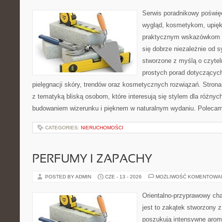
Serwis poradnikowy poświęc
wygląd, kosmetykom, upięk
praktycznym wskazówkom d
się dobrze niezależnie od s
stworzone z myślą o czytel
prostych porad dotyczących
pielęgnacji skóry, trendów oraz kosmetycznych rozwiązań. Strona 
z tematyką bliską osobom, które interesują się stylem dla różny
budowaniem wizerunku i pięknem w naturalnym wydaniu. Poleca
CATEGORIES:
NIERUCHOMOŚCI
PERFUMY I ZAPACHY
POSTED BY ADMIN
CZE - 13 - 2026
MOŻLIWOŚĆ KOMENTOWA
Orientalno-przyprawowy char
jest to zakątek stworzony 
poszukują intensywne aroma