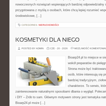
nowoczesnych rozwiązań wspierających bardziej odpowiedzialny st
przygotowana z myślą o osobach, które chcą lepiej rozumieć ws
środowiskowe, […]
CATEGORIES:
NIERUCHOMOŚCI
KOSMETYKI DLA NIEGO
POSTED BY ADMIN
CZE - 20 - 2026
MOŻLIWOŚĆ KOMENTOWA
Bioarp24.pl to miejsce w sie
wokół preparatów do pielęgna
Strona może być traktowana
osób, które interesują się
bardziej tradycyjnym, zioł
charakterze. To serwis, któ
zainteresowanie naturalnymi sposobami dbania o wygląd. Polecam
i DIY – Zrób to sam. Głównym motywem strony jest tematyka natur
Bioarp24.pl może […]