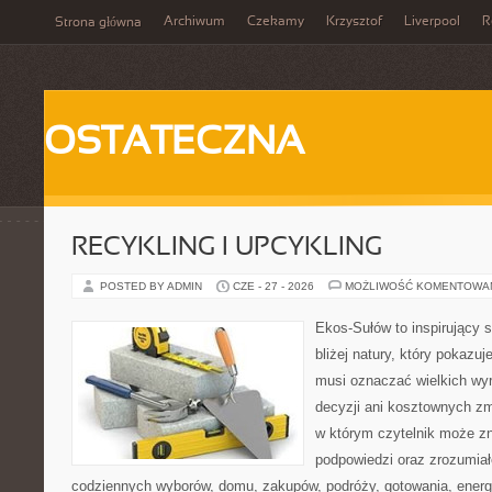
Archiwum
Czekamy
Krzysztof
Liverpool
R
Strona główna
OSTATECZNA
RECYKLING I UPCYKLING
POSTED BY ADMIN
CZE - 27 - 2026
MOŻLIWOŚĆ KOMENTOWA
Ekos-Sułów to inspirujący 
bliżej natury, który pokazuj
musi oznaczać wielkich wy
decyzji ani kosztownych zm
w którym czytelnik może zn
podpowiedzi oraz zrozumiał
codziennych wyborów, domu, zakupów, podróży, gotowania, energii