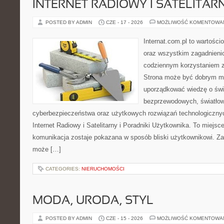
INTERNET RADIOWY I SATELITAR
POSTED BY ADMIN
CZE - 17 - 2026
MOŻLIWOŚĆ KOMENTOWA
Internat.com.pl to wartości
oraz wszystkim zagadnienio
codziennym korzystaniem z
Strona może być dobrym mi
uporządkować wiedzę o świec
bezprzewodowych, światłow
cyberbezpieczeństwa oraz użytkowych rozwiązań technologicznyc
Internet Radiowy i Satelitarny i Poradniki Użytkownika. To miej
komunikacja zostaje pokazana w sposób bliski użytkownikowi. Zami
może […]
CATEGORIES:
NIERUCHOMOŚCI
MODA, URODA, STYL
POSTED BY ADMIN
CZE - 15 - 2026
MOŻLIWOŚĆ KOMENTOWA