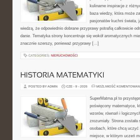
kulinarne inspiracje z różny
baza wiedzy, która może z
pasjonatów kuchni świata, j
wiedzą, że odpowiednio dobrane przyprawy potrafią całkowicie od
danie. Tematyka strony koncentruje się wokół aromatycznych miesz
znacznie szerszy, ponieważ przyprawy […]
CATEGORIES:
NIERUCHOMOŚCI
HISTORIA MATEMATYKI
POSTED BY ADMIN
CZE - 9 - 2026
MOŻLIWOŚĆ KOMENTOWAN
SuperMatma.pl to przystępn
poświęcony matematyce, któ
wzorów, równań i logicznyc
zrozumiały. Strona została
osobach, które chcą uczyć 
miejsce, w którym uczeń m