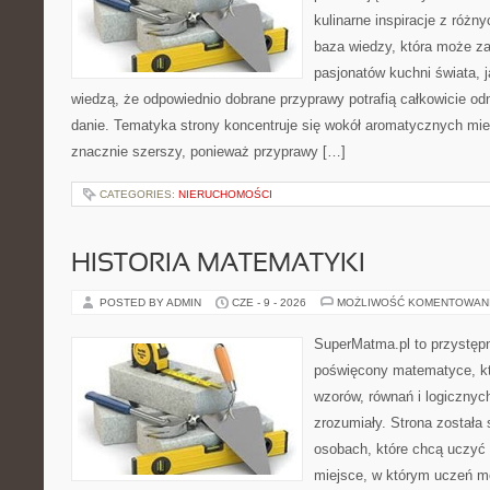
kulinarne inspiracje z różny
baza wiedzy, która może z
pasjonatów kuchni świata, j
wiedzą, że odpowiednio dobrane przyprawy potrafią całkowicie od
danie. Tematyka strony koncentruje się wokół aromatycznych miesz
znacznie szerszy, ponieważ przyprawy […]
CATEGORIES:
NIERUCHOMOŚCI
HISTORIA MATEMATYKI
POSTED BY ADMIN
CZE - 9 - 2026
MOŻLIWOŚĆ KOMENTOWAN
SuperMatma.pl to przystępn
poświęcony matematyce, któ
wzorów, równań i logicznyc
zrozumiały. Strona została
osobach, które chcą uczyć 
miejsce, w którym uczeń m