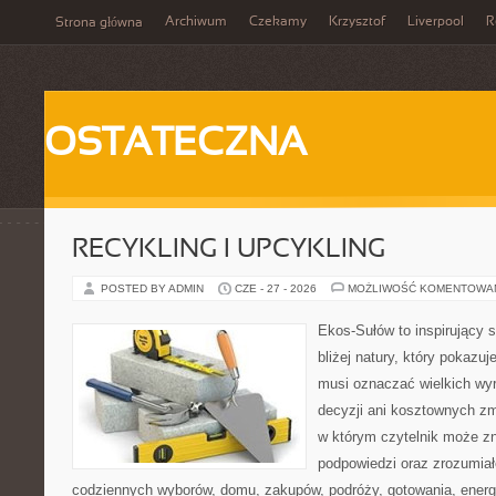
Archiwum
Czekamy
Krzysztof
Liverpool
R
Strona główna
OSTATECZNA
RECYKLING I UPCYKLING
POSTED BY ADMIN
CZE - 27 - 2026
MOŻLIWOŚĆ KOMENTOWA
Ekos-Sułów to inspirujący 
bliżej natury, który pokazuj
musi oznaczać wielkich wy
decyzji ani kosztownych zm
w którym czytelnik może zn
podpowiedzi oraz zrozumiał
codziennych wyborów, domu, zakupów, podróży, gotowania, energii