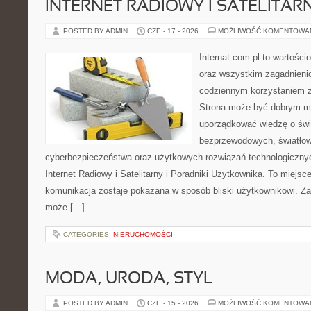
INTERNET RADIOWY I SATELITAR
POSTED BY ADMIN
CZE - 17 - 2026
MOŻLIWOŚĆ KOMENTOWA
Internat.com.pl to wartości
oraz wszystkim zagadnienio
codziennym korzystaniem z
Strona może być dobrym mi
uporządkować wiedzę o świec
bezprzewodowych, światłow
cyberbezpieczeństwa oraz użytkowych rozwiązań technologicznyc
Internet Radiowy i Satelitarny i Poradniki Użytkownika. To miej
komunikacja zostaje pokazana w sposób bliski użytkownikowi. Zami
może […]
CATEGORIES:
NIERUCHOMOŚCI
MODA, URODA, STYL
POSTED BY ADMIN
CZE - 15 - 2026
MOŻLIWOŚĆ KOMENTOWA