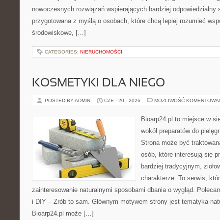
nowoczesnych rozwiązań wspierających bardziej odpowiedzialny st
przygotowana z myślą o osobach, które chcą lepiej rozumieć ws
środowiskowe, […]
CATEGORIES:
NIERUCHOMOŚCI
KOSMETYKI DLA NIEGO
POSTED BY ADMIN
CZE - 20 - 2026
MOŻLIWOŚĆ KOMENTOWA
Bioarp24.pl to miejsce w sie
wokół preparatów do pielęgna
Strona może być traktowana
osób, które interesują się
bardziej tradycyjnym, zioł
charakterze. To serwis, któ
zainteresowanie naturalnymi sposobami dbania o wygląd. Polecam
i DIY – Zrób to sam. Głównym motywem strony jest tematyka natur
Bioarp24.pl może […]