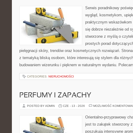
Serwis poradnikowy poświęc
wygląd, kosmetykom, upięk
praktycznym wskazówkom d
się dobrze niezależnie od s
stworzone z myślą o czytel
prostych porad dotyczących
pielęgnacji skóry, trendów oraz kosmetycznych rozwiązań. Strona 
z tematyką bliską osobom, które interesują się stylem dla różny
budowaniem wizerunku i pięknem w naturalnym wydaniu. Poleca
CATEGORIES:
NIERUCHOMOŚCI
PERFUMY I ZAPACHY
POSTED BY ADMIN
CZE - 13 - 2026
MOŻLIWOŚĆ KOMENTOWA
Orientalno-przyprawowy char
jest to zakątek stworzony 
poszukują intensywne aroma