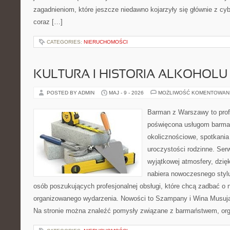
zagadnieniom, które jeszcze niedawno kojarzyły się głównie z cy
coraz […]
CATEGORIES:
NIERUCHOMOŚCI
KULTURA I HISTORIA ALKOHOLU
POSTED BY ADMIN
MAJ - 9 - 2026
MOŻLIWOŚĆ KOMENTOWAN
Barman z Warszawy to profe
poświęcona usługom barma
okolicznościowe, spotkania
uroczystości rodzinne. Serw
wyjątkowej atmosfery, dzię
nabiera nowoczesnego stylu
osób poszukujących profesjonalnej obsługi, które chcą zadbać o
organizowanego wydarzenia. Nowości to Szampany i Wina Musując
Na stronie można znaleźć pomysły związane z barmaństwem, org