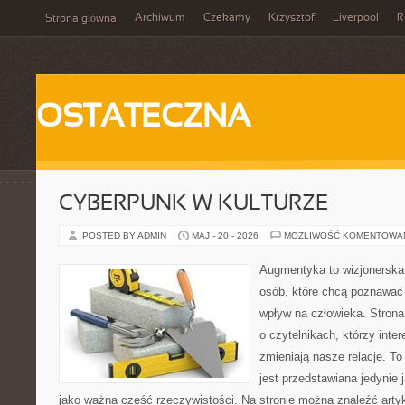
Archiwum
Czekamy
Krzysztof
Liverpool
R
Strona główna
OSTATECZNA
CYBERPUNK W KULTURZE
POSTED BY ADMIN
MAJ - 20 - 2026
MOŻLIWOŚĆ KOMENTOWA
Augmentyka to wizjonerska 
osób, które chcą poznawać 
wpływ na człowieka. Strona
o czytelnikach, którzy inte
zmieniają nasze relacje. T
jest przedstawiana jedynie 
jako ważna część rzeczywistości. Na stronie można znaleźć arty