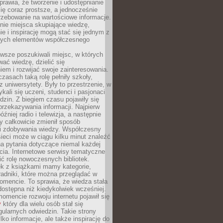
sprawia, że tworzenie i udostępnianie
 się coraz prostsze, a jednocześnie
rzebowanie na wartościowe informacje.
nie miejsca skupiające wiedzę,
e i inspirację mogą stać się jednym z
zych elementów współczesnego
wsze poszukiwali miejsc, w których
ać wiedzę, dzielić się
em i rozwijać swoje zainteresowania.
asach taką rolę pełniły szkoły,
az uniwersytety. Były to przestrzenie, w
ykali się uczeni, studenci i pasjonaci
dzin. Z biegiem czasu pojawiły się
rzekazywania informacji. Najpierw
óźniej radio i telewizja, a następnie
óry całkowicie zmienił sposób
 i zdobywania wiedzy. Współczesny
ieci może w ciągu kilku minut znaleźć
a pytania dotyczące niemal każdej
cia. Internetowe serwisy tematyczne
ić rolę nowoczesnych bibliotek.
ek z książkami mamy kategorie,
oradniki, które można przeglądać w
mencie. To sprawia, że wiedza stała
 dostępna niż kiedykolwiek wcześniej.
mencie rozwoju internetu pojawił się
y
który dla wielu osób stał się
ularnych odwiedzin. Takie strony
ylko informacje, ale także inspirację do