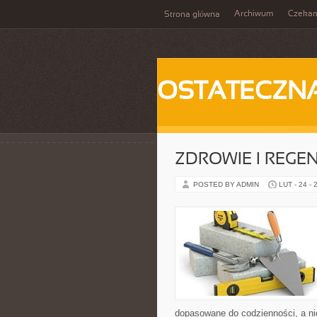
Archiwum
Czeka
Strona główna
OSTATECZN
ZDROWIE I REGE
POSTED BY ADMIN
LUT - 24 - 
dopasowane do codzienności, a nie