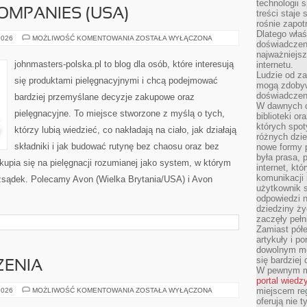
technologii 
OMPANIES (USA)
treści staje
rośnie zapot
Dlatego właś
ESTÉE
2026
MOŻLIWOŚĆ KOMENTOWANIA
ZOSTAŁA WYŁĄCZONA
doświadczeni
LAUDER
COMPANIES
najważniejs
(USA)
johnmasters-polska.pl to blog dla osób, które interesują
internetu.
Ludzie od za
się produktami pielęgnacyjnymi i chcą podejmować
mogą zdobyw
doświadczeni
bardziej przemyślane decyzje zakupowe oraz
W dawnych cz
pielęgnacyjne. To miejsce stworzone z myślą o tych,
biblioteki or
których spot
którzy lubią wiedzieć, co nakładają na ciało, jak działają
różnych dzie
składniki i jak budować rutynę bez chaosu oraz bez
nowe formy p
była prasa, p
upia się na pielęgnacji rozumianej jako system, w którym
internet, kt
komunikacji
ozsądek. Polecamy Avon (Wielka Brytania/USA) i Avon
użytkownik s
odpowiedzi n
dziedziny ży
zaczęły pełn
Zamiast pół
artykuły i p
dowolnym mo
się bardziej
ZENIA
W pewnym mo
portal wiedz
ZIELONE
miejscem reg
2026
MOŻLIWOŚĆ KOMENTOWANIA
ZOSTAŁA WYŁĄCZONA
WYDARZENIA
oferują nie t