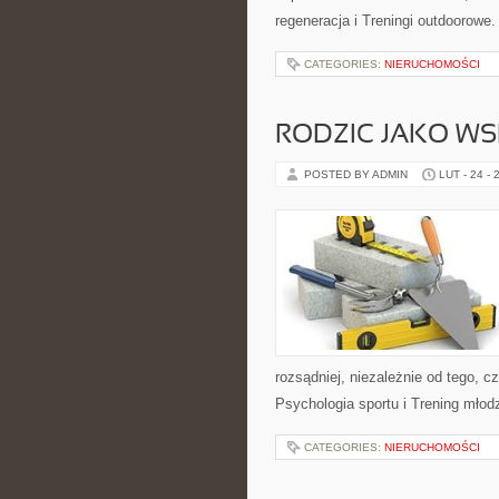
regeneracja i Treningi outdoorowe
CATEGORIES:
NIERUCHOMOŚCI
RODZIC JAKO WS
POSTED BY ADMIN
LUT - 24 - 
rozsądniej, niezależnie od tego, c
Psychologia sportu i Trening młod
CATEGORIES:
NIERUCHOMOŚCI