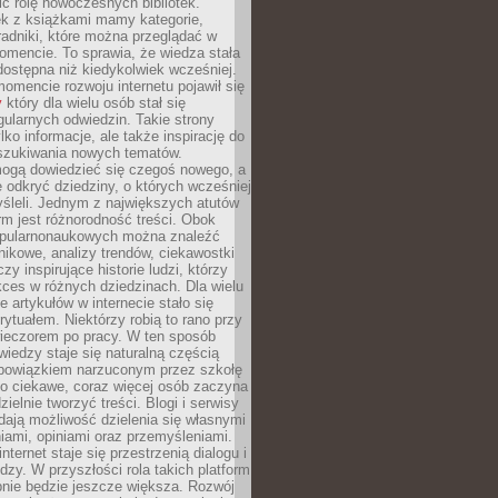
ić rolę nowoczesnych bibliotek.
ek z książkami mamy kategorie,
oradniki, które można przeglądać w
mencie. To sprawia, że wiedza stała
 dostępna niż kiedykolwiek wcześniej.
mencie rozwoju internetu pojawił się
y
który dla wielu osób stał się
ularnych odwiedzin. Takie strony
ylko informacje, ale także inspirację do
szukiwania nowych tematów.
mogą dowiedzieć się czegoś nowego, a
 odkryć dziedziny, o których wcześniej
śleli. Jednym z największych atutów
orm jest różnorodność treści. Obok
opularnonaukowych można znaleźć
nikowe, analizy trendów, ciekawostki
zy inspirujące historie ludzi, którzy
kces w różnych dziedzinach. Dla wielu
e artykułów w internecie stało się
ytuałem. Niektórzy robią to rano przy
wieczorem po pracy. W ten sposób
iedzy staje się naturalną częścią
 obowiązkiem narzuconym przez szkołę
Co ciekawe, coraz więcej osób zaczyna
ielnie tworzyć treści. Blogi i serwisy
ają możliwość dzielenia się własnymi
ami, opiniami oraz przemyśleniami.
nternet staje się przestrzenią dialogu i
zy. W przyszłości rola takich platform
nie będzie jeszcze większa. Rozwój