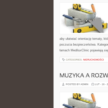
aby ułatwiać orientację tematy, kt
poczucia bezpieczeństwa. Kategor
łamach MediluxClinic pojawiają się
CATEGORIES:
NIERUCHOMOŚCI
MUZYKA A ROZWÓ
POSTED BY ADMIN
LUT - 16 - 