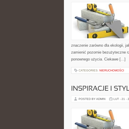
znaczenie zarówno dla ekologii, ja
zamienić pozornie bezużyteczne r
ponownego użycia. Ciekawe […]
CATEGORIES:
NIERUCHOMOŚCI
INSPIRACJE I ST
POSTED BY ADMIN
LUT - 21 - 