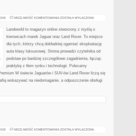
RYNEK
2026
MOŻLIWOŚĆ KOMENTOWANIA
ZOSTAŁA WYŁĄCZONA
I
CENY
Landworld to magazyn online stworzony z myślą o
kierowcach marek Jaguar oraz Land Rover. To miejsce
dla tych, którzy chcą dokładniej ogarniać eksploatację
auta klasy luksusowej. Strona prowadzi czytelnika od
podstaw po bardziej szczegółowe zagadnienia, łącząc
praktykę z tłem rynku i technologii. Polecamy
remium W świecie Jaguarów i SUV-ów Land Rover liczą się
rafią wskazywać na niedomaganie, a odpuszczenie obsługi
ZDROWIE
2026
MOŻLIWOŚĆ KOMENTOWANIA
ZOSTAŁA WYŁĄCZONA