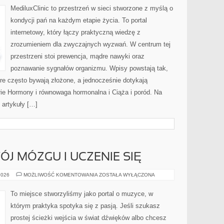
MediluxClinic to przestrzeń w sieci stworzone z myślą o
kondycji pań na każdym etapie życia. To portal
internetowy, który łączy praktyczną wiedzę z
zrozumieniem dla zwyczajnych wyzwań. W centrum tej
przestrzeni stoi prewencja, mądre nawyki oraz
poznawanie sygnałów organizmu. Wpisy powstają tak,
óre często bywają złożone, a jednocześnie dotykają
ie Hormony i równowaga hormonalna i Ciąża i poród. Na
 artykuły […]
J MÓZGU I UCZENIE SIĘ
MUZYKA
2026
MOŻLIWOŚĆ KOMENTOWANIA
ZOSTAŁA WYŁĄCZONA
A
ROZWÓJ
MÓZGU
To miejsce stworzyliśmy jako portal o muzyce, w
I
UCZENIE
którym praktyka spotyka się z pasją. Jeśli szukasz
SIĘ
prostej ścieżki wejścia w świat dźwięków albo chcesz