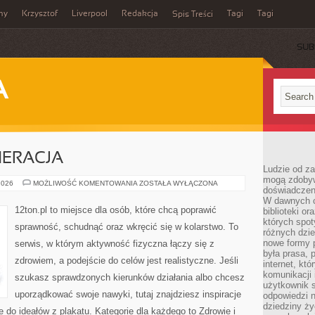
my
Krzysztof
Liverpool
Redakcja
Tagi
Tagi
Spis Treści
SUB
A
NERACJA
Ludzie od za
mogą zdobyw
ZDROWIE
2026
MOŻLIWOŚĆ KOMENTOWANIA
ZOSTAŁA WYŁĄCZONA
doświadczeni
I
REGENERACJA
W dawnych cz
12ton.pl to miejsce dla osób, które chcą poprawić
biblioteki or
których spot
sprawność, schudnąć oraz wkręcić się w kolarstwo. To
różnych dzie
nowe formy p
serwis, w którym aktywność fizyczna łączy się z
była prasa, p
zdrowiem, a podejście do celów jest realistyczne. Jeśli
internet, kt
komunikacji
szukasz sprawdzonych kierunków działania albo chcesz
użytkownik s
uporządkować swoje nawyki, tutaj znajdziesz inspiracje
odpowiedzi n
dziedziny ży
 do ideałów z plakatu. Kategorie dla każdego to Zdrowie i