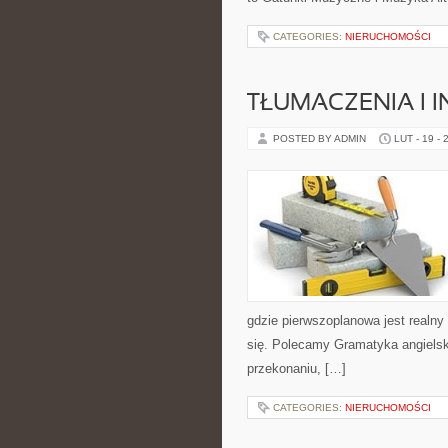
CATEGORIES:
NIERUCHOMOŚCI
TŁUMACZENIA I 
POSTED BY ADMIN
LUT - 19 - 
gdzie pierwszoplanowa jest realny
się. Polecamy Gramatyka angielska 
przekonaniu, […]
CATEGORIES:
NIERUCHOMOŚCI