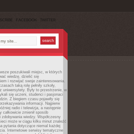
SCRIBE
FACEBOOK
TWITTER
wsze poszukiwali miejsc, w których
ać wiedzę, dzielić się
em i rozwijać swoje zainteresowania.
asach taką rolę pełniły szkoły,
az uniwersytety. Były to przestrzenie, w
ykali się uczeni, studenci i pasjonaci
dzin. Z biegiem czasu pojawiły się
rzekazywania informacji. Najpierw
óźniej radio i telewizja, a następnie
óry całkowicie zmienił sposób
 i zdobywania wiedzy. Współczesny
ieci może w ciągu kilku minut znaleźć
a pytania dotyczące niemal każdej
cia. Internetowe serwisy tematyczne