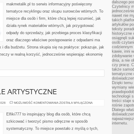
dalszego po
makmetalik.pl to serwis informacyjny poświęcony
Czytelnicy 
jednocześnie
tematyce recyklingu oraz skupu surowców wtórnych. To
nawet nie my
miejsce dla osób i firm, które chcą lepiej rozumieć, jak
takich platf
artykułów p
działa rynek materiałów wtórnych, jak przygotować
teksty porad
odpady do sprzedaży, jak przebiega proces klasyfikacji
historyczne c
osiągnęli su
oraz dlaczego właściwe postępowanie z odpadami ma
osób czytani
codziennym r
k i dla budżetu. Strona skupia się na praktyce: pokazuje, jak
kawie, inni 
zeczy w realną korzyść, jednocześnie wspierając ekonomię
zdobywanie w
dnia, a nie
czy pracę. 
także samodz
tematyczne d
doświadczeni
Dzięki temu i
wymiany wied
YLE ARTYSTYCZNE
prawdopodob
technologii 
treści staje
INSPIRACJE
2026
MOŻLIWOŚĆ KOMENTOWANIA
ZOSTAŁA WYŁĄCZONA
rośnie zapot
I
STYLE
Dlatego właś
ARTYSTYCZNE
Elfiki777 to inspirujący blog dla osób, które chcą
doświadczeni
najważniejs
szkicować i tworzyć pismo odręczne w sposób
internetu.
systematyczny. To miejsce powstało z myślą o tych,