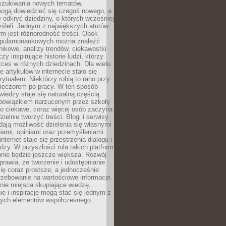
szukiwania nowych tematów.
mogą dowiedzieć się czegoś nowego, a
 odkryć dziedziny, o których wcześniej
śleli. Jednym z największych atutów
orm jest różnorodność treści. Obok
opularnonaukowych można znaleźć
nikowe, analizy trendów, ciekawostki
zy inspirujące historie ludzi, którzy
kces w różnych dziedzinach. Dla wielu
e artykułów w internecie stało się
ytuałem. Niektórzy robią to rano przy
wieczorem po pracy. W ten sposób
iedzy staje się naturalną częścią
 obowiązkiem narzuconym przez szkołę
Co ciekawe, coraz więcej osób zaczyna
ielnie tworzyć treści. Blogi i serwisy
ają możliwość dzielenia się własnymi
ami, opiniami oraz przemyśleniami.
nternet staje się przestrzenią dialogu i
zy. W przyszłości rola takich platform
nie będzie jeszcze większa. Rozwój
sprawia, że tworzenie i udostępnianie
 się coraz prostsze, a jednocześnie
rzebowanie na wartościowe informacje.
nie miejsca skupiające wiedzę,
e i inspirację mogą stać się jednym z
zych elementów współczesnego