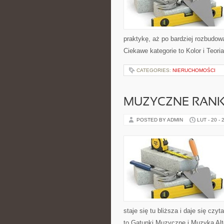
praktykę, aż po bardziej rozbudo
Ciekawe kategorie to Kolor i Teori
CATEGORIES:
NIERUCHOMOŚCI
MUZYCZNE RANKI
POSTED BY ADMIN
LUT - 20 - 
staje się tu bliższa i daje się czy
to Gatunki Muzyczne i Muzyka Al