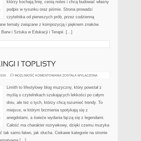
którzy kochają linię, cenią notes i chcą budować własny
podpis w rysunku oraz piśmie. Strona prowadzi
czytelnika od pierwszych prób, przez codzienną
wane tematy związane z kompozycją i pięknem znaków.
a Barw i Sztuka w Edukacji i Terapii. […]
NGI I TOPLISTY
MUZYCZNE
2026
MOŻLIWOŚĆ KOMENTOWANIA
ZOSTAŁA WYŁĄCZONA
RANKINGI
I
TOPLISTY
Limith to lifestylowy blog muzyczny, który powstał z
myślą o czytelnikach szukających lekkości po całym
dniu, ale też o tych, którzy chcą rozumieć trendy. To
miejsce, w którym brzmienia spotykają się z
anegdotami, a świeże wydania łączą się z legendami.
Całość ma charakter rozrywkowy, dzięki czemu muzyka
tać tak samo łatwo, jak słucha. Ciekawe kategorie na stronie
ternatywna […]