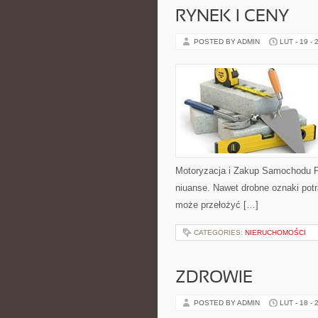
RYNEK I CENY
POSTED BY ADMIN
LUT - 19 - 
Motoryzacja i Zakup Samochodu P
niuanse. Nawet drobne oznaki pot
może przełożyć […]
CATEGORIES:
NIERUCHOMOŚCI
ZDROWIE
POSTED BY ADMIN
LUT - 18 - 