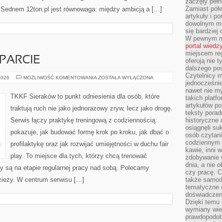
zaczęły pełn
Zamiast pół
. Sednem 12ton.pl jest równowaga: między ambicją a […]
artykuły i p
dowolnym mo
się bardziej
W pewnym mo
portal wiedz
miejscem reg
PARCIE
oferują nie t
dalszego po
Czytelnicy 
RODZIC
2026
MOŻLIWOŚĆ KOMENTOWANIA
ZOSTAŁA WYŁĄCZONA
jednocześnie
JAKO
WSPARCIE
nawet nie my
TKKF Sieraków to punkt odniesienia dla osób, które
takich platf
artykułów p
traktują ruch nie jako jednorazowy zryw, lecz jako drogę.
teksty porad
Serwis łączy praktykę treningową z codziennością:
historyczne c
osiągnęli su
pokazuje, jak budować formę krok po kroku, jak dbać o
osób czytani
codziennym r
profilaktykę oraz jak rozwijać umiejętności w duchu fair
kawie, inni 
play. To miejsce dla tych, którzy chcą trenować
zdobywanie w
dnia, a nie
zy są na etapie regularnej pracy nad sobą. Polecamy
czy pracę. 
zieży. W centrum serwisu […]
także samodz
tematyczne d
doświadczeni
Dzięki temu i
wymiany wied
prawdopodob