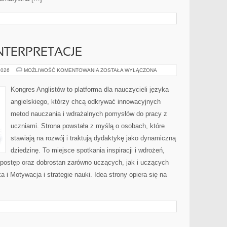
INTERPRETACJE
TŁUMACZENIA
2026
MOŻLIWOŚĆ KOMENTOWANIA
ZOSTAŁA WYŁĄCZONA
I
INTERPRETACJE
Kongres Anglistów to platforma dla nauczycieli języka
angielskiego, którzy chcą odkrywać innowacyjnych
metod nauczania i wdrażalnych pomysłów do pracy z
uczniami. Strona powstała z myślą o osobach, które
stawiają na rozwój i traktują dydaktykę jako dynamiczną
dziedzinę. To miejsce spotkania inspiracji i wdrożeń,
 postęp oraz dobrostan zarówno uczących, jak i uczących
i Motywacja i strategie nauki. Idea strony opiera się na