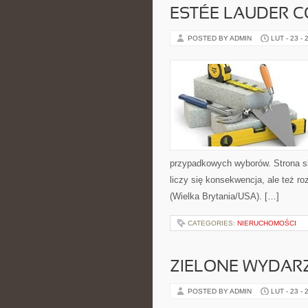
ESTÉE LAUDER C
POSTED BY ADMIN
LUT - 23 - 
przypadkowych wyborów. Strona sk
liczy się konsekwencja, ale też r
(Wielka Brytania/USA). […]
CATEGORIES:
NIERUCHOMOŚCI
ZIELONE WYDAR
POSTED BY ADMIN
LUT - 23 - 