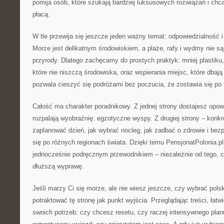
pomija osób, które szukają bardziej luksusowych rozwiązań i chcą
płacą.
W tle przewija się jeszcze jeden ważny temat: odpowiedzialność 
Morze jest delikatnym środowiskiem, a plaże, rafy i wydmy nie są 
przyrody. Dlatego zachęcamy do prostych praktyk: mniej plastiku
które nie niszczą środowiska, oraz wspierania miejsc, które dbają
pozwala cieszyć się podróżami bez poczucia, że zostawia się po 
Całość ma charakter poradnikowy. Z jednej strony dostajesz opowi
rozpalają wyobraźnię: egzotyczne wyspy. Z drugiej strony – konkr
zaplanować dzień, jak wybrać nocleg, jak zadbać o zdrowie i bez
się po różnych regionach świata. Dzięki temu PensjonatPolonia.p
jednocześnie podręcznym przewodnikiem – niezależnie od tego, 
dłuższą wyprawę.
Jeśli marzy Ci się morze, ale nie wiesz jeszcze, czy wybrać pol
potraktować tę stronę jak punkt wyjścia. Przeglądając treści, łatw
swoich potrzeb: czy chcesz resetu, czy raczej intensywnego plan