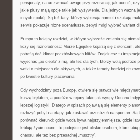
pensjonaty, na co zwracać uwagę przy rezerwacji, jak ocenić, cz
jakie plusy mają opcje takie jak wyżywienie. Dla jednych ważna je
innych spokój. Są też tacy, którzy wybierają namiot i szukają ma
serwis pokazuje różne scenariusze, żebyś mógł wybrać wariant dl
Europa to kolejny rozdział, w którym wybrzeże zmienia się niemal
liczy się różnorodność: Morze Egejskie kojarzą się z słońcem, ale
potrafią dać klimat pocztówkowych klifów. Znajdziesz tu inspiracj
wyjechać „po ciepło” zimą, ale też dla tych, którzy wolą podróże
wątki o miejscach dla aktywnych, a także tematy bardziej niszowe
po kwestie kultury plażowania.
Gdy wychodzimy poza Europę, otwiera się prawdziwie międzynaro
kuszą błękitem, a podróże w rejony takie jak wyspy Oceanu Indy
lepszej logistyki. Dlatego w opisach pojawiają się elementy planow
rozłożyć pobyt na etapy, jak zostawić przestrzeń na spontan. Są 
porównać kierunki: gdzie woda bywa najprzyjemniejsza, gdzie łatwi
królują życie nocne. To podejście jest bliskie osobom, które lubi
chaosu, ale też bez przesadnej „musztry”.