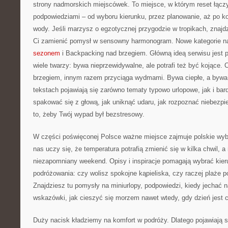
strony nadmorskich miejscówek. To miejsce, w którym reset łącz
podpowiedziami – od wyboru kierunku, przez planowanie, aż po k
wody. Jeśli marzysz o egzotycznej przygodzie w tropikach, znajdz
Ci zamienić pomysł w sensowny harmonogram. Nowe kategorie na
sezonem
i Backpacking nad brzegiem. Główną ideą serwisu jest
wiele twarzy: bywa nieprzewidywalne, ale potrafi też być kojąc
brzegiem, innym razem przyciąga wydmami. Bywa ciepłe, a bywa 
tekstach pojawiają się zarówno tematy typowo urlopowe, jak i bard
spakować się z głową, jak uniknąć udaru, jak rozpoznać niebezp
to, żeby Twój wypad był bezstresowy.
W części poświęconej Polsce ważne miejsce zajmuje polskie wybr
nas uczy się, że temperatura potrafią zmienić się w kilka chwil,
niezapomniany weekend. Opisy i inspiracje pomagają wybrać kie
podróżowania: czy wolisz spokojne kąpieliska, czy raczej plaże 
Znajdziesz tu pomysły na miniurlopy, podpowiedzi, kiedy jechać n
wskazówki, jak cieszyć się morzem nawet wtedy, gdy dzień jest c
Duży nacisk kładziemy na komfort w podróży. Dlatego pojawiają si