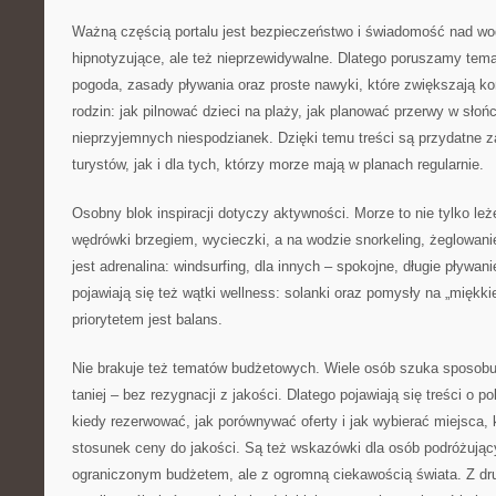
Ważną częścią portalu jest bezpieczeństwo i świadomość nad wod
hipnotyzujące, ale też nieprzewidywalne. Dlatego poruszamy tema
pogoda, zasady pływania oraz proste nawyki, które zwiększają ko
rodzin: jak pilnować dzieci na plaży, jak planować przerwy w słoń
nieprzyjemnych niespodzianek. Dzięki temu treści są przydatne 
turystów, jak i dla tych, którzy morze mają w planach regularnie.
Osobny blok inspiracji dotyczy aktywności. Morze to nie tylko leż
wędrówki brzegiem, wycieczki, a na wodzie snorkeling, żeglowan
jest adrenalina: windsurfing, dla innych – spokojne, długie pływani
pojawiają się też wątki wellness: solanki oraz pomysły na „miękki
priorytetem jest balans.
Nie brakuje też tematów budżetowych. Wiele osób szuka sposobu
taniej – bez rezygnacji z jakości. Dlatego pojawiają się treści o p
kiedy rezerwować, jak porównywać oferty i jak wybierać miejsca, 
stosunek ceny do jakości. Są też wskazówki dla osób podróżujący
ograniczonym budżetem, ale z ogromną ciekawością świata. Z drug