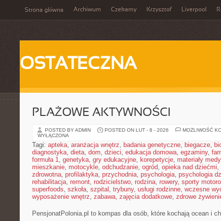
Archiwum
Czekamy
Krzysztof
Liverpool
R
Strona główna
OSTATECZNA
PLAŻOWE AKTYWNOŚCI
POSTED BY ADMIN
POSTED ON LUT - 8 - 2026
MOŻLIWOŚĆ K
WYŁĄCZONA
Tagi:
apteka
,
aranżacja wnętrz
,
badania genetyczne
,
biegacze
,
bi
diagnostyka
,
dieta
,
dom
,
dzieci
,
edukacja domowa
,
egzaminy
,
far
formuła 1
,
genetyka
,
gry edukacyjne
,
korepetycje
,
materiały med
mieszkanie
,
motocykle
,
odchudzanie
,
ogród
,
opieka nad dziećmi
,
zdrowotna
,
profilaktyka
,
przychodnia
,
psychologia
,
psychologia dz
rehabilitacja
,
remont
,
rodzicielstwo
,
rodzina
,
rowery
,
sporty motor
superfoods
,
szkoła
,
szpital
,
trybuny
,
usługi rodzinne
,
wczesne wy
wyposażenie wnętrz
,
zabawa
,
zajęcia dodatkowe
,
zdrowe żywieni
PensjonatPolonia.pl to kompas dla osób, które kochają ocean i 