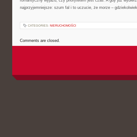
romantyczny wyjazd; czy priorytetem jest czas. A gdy już wybier
najprzyjemniejsze: szum fal i to uczucie, że morze – gdziekolwiek
CATEGORIES:
NIERUCHOMOŚCI
Comments are closed.