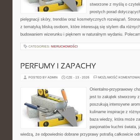
stworzone z myślą o czytel
prostych porad dotyczących
pielęgnacji skóry, trendów oraz kosmetycznych rozwiązań. Strona 
z tematyką bliską osobom, które interesują się stylem dla różny
budowaniem wizerunku i pięknem w naturalnym wydaniu. Poleca
CATEGORIES:
NIERUCHOMOŚCI
PERFUMY I ZAPACHY
POSTED BY ADMIN
CZE - 13 - 2026
MOŻLIWOŚĆ KOMENTOWA
Orientalno-przyprawowy char
jest to zakątek stworzony 
poszukują intensywne aroma
kulinarne inspiracje z różny
baza wiedzy, która może z
pasjonatów kuchni świata, j
wiedzą, że odpowiednio dobrane przyprawy potrafią całkowicie od