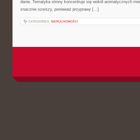
danie. Tematyka strony koncentruje się wokół aromatycznych miesz
znacznie szerszy, ponieważ przyprawy […]
CATEGORIES:
NIERUCHOMOŚCI