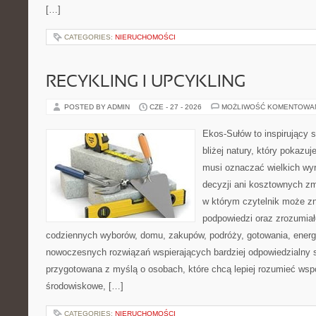
[…]
CATEGORIES:
NIERUCHOMOŚCI
RECYKLING I UPCYKLING
POSTED BY ADMIN
CZE - 27 - 2026
MOŻLIWOŚĆ KOMENTOWA
Ekos-Sułów to inspirujący 
bliżej natury, który pokazuj
musi oznaczać wielkich wy
decyzji ani kosztownych zm
w którym czytelnik może zn
podpowiedzi oraz zrozumiał
codziennych wyborów, domu, zakupów, podróży, gotowania, energii
nowoczesnych rozwiązań wspierających bardziej odpowiedzialny st
przygotowana z myślą o osobach, które chcą lepiej rozumieć ws
środowiskowe, […]
CATEGORIES:
NIERUCHOMOŚCI