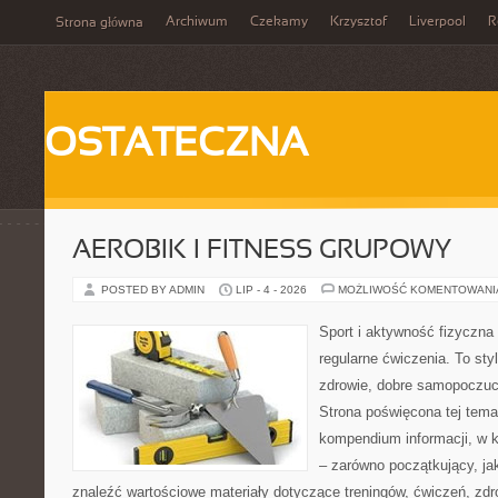
Archiwum
Czekamy
Krzysztof
Liverpool
R
Strona główna
OSTATECZNA
AEROBIK I FITNESS GRUPOWY
POSTED BY ADMIN
LIP - 4 - 2026
MOŻLIWOŚĆ KOMENTOWAN
Sport i aktywność fizyczna 
regularne ćwiczenia. To sty
zdrowie, dobre samopoczuci
Strona poświęcona tej tem
kompendium informacji, w k
– zarówno początkujący, j
znaleźć wartościowe materiały dotyczące treningów, ćwiczeń, zdr