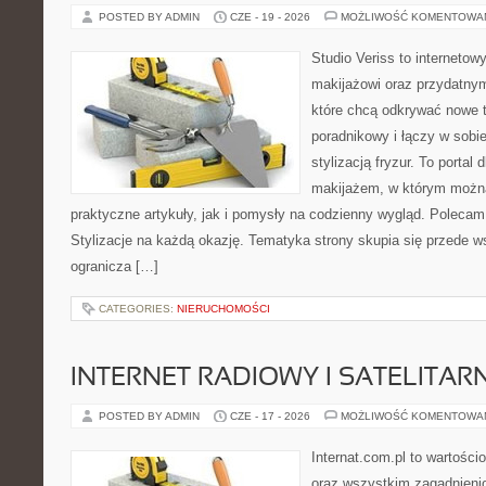
POSTED BY ADMIN
CZE - 19 - 2026
MOŻLIWOŚĆ KOMENTOWA
Studio Veriss to internetow
makijażowi oraz przydatny
które chcą odkrywać nowe t
poradnikowy i łączy w sobi
stylizacją fryzur. To portal
makijażem, w którym możn
praktyczne artykuły, jak i pomysły na codzienny wygląd. Polecam
Stylizacje na każdą okazję. Tematyka strony skupia się przede w
ogranicza […]
CATEGORIES:
NIERUCHOMOŚCI
INTERNET RADIOWY I SATELITAR
POSTED BY ADMIN
CZE - 17 - 2026
MOŻLIWOŚĆ KOMENTOWA
Internat.com.pl to wartości
oraz wszystkim zagadnienio