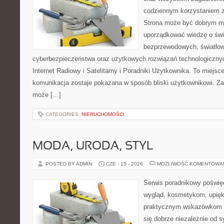
codziennym korzystaniem z
Strona może być dobrym mi
uporządkować wiedzę o świec
bezprzewodowych, światłow
cyberbezpieczeństwa oraz użytkowych rozwiązań technologicznyc
Internet Radiowy i Satelitarny i Poradniki Użytkownika. To miej
komunikacja zostaje pokazana w sposób bliski użytkownikowi. Zami
może […]
CATEGORIES:
NIERUCHOMOŚCI
MODA, URODA, STYL
POSTED BY ADMIN
CZE - 15 - 2026
MOŻLIWOŚĆ KOMENTOWA
Serwis poradnikowy poświęc
wygląd, kosmetykom, upięk
praktycznym wskazówkom d
się dobrze niezależnie od s