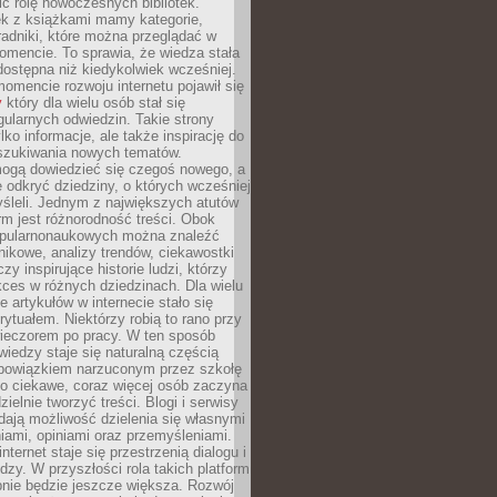
ić rolę nowoczesnych bibliotek.
ek z książkami mamy kategorie,
oradniki, które można przeglądać w
mencie. To sprawia, że wiedza stała
 dostępna niż kiedykolwiek wcześniej.
mencie rozwoju internetu pojawił się
y
który dla wielu osób stał się
ularnych odwiedzin. Takie strony
ylko informacje, ale także inspirację do
szukiwania nowych tematów.
mogą dowiedzieć się czegoś nowego, a
 odkryć dziedziny, o których wcześniej
śleli. Jednym z największych atutów
orm jest różnorodność treści. Obok
opularnonaukowych można znaleźć
nikowe, analizy trendów, ciekawostki
zy inspirujące historie ludzi, którzy
kces w różnych dziedzinach. Dla wielu
e artykułów w internecie stało się
ytuałem. Niektórzy robią to rano przy
wieczorem po pracy. W ten sposób
iedzy staje się naturalną częścią
 obowiązkiem narzuconym przez szkołę
Co ciekawe, coraz więcej osób zaczyna
ielnie tworzyć treści. Blogi i serwisy
ają możliwość dzielenia się własnymi
ami, opiniami oraz przemyśleniami.
nternet staje się przestrzenią dialogu i
zy. W przyszłości rola takich platform
nie będzie jeszcze większa. Rozwój