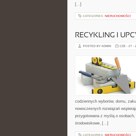
[…]
CATEGORIES:
NIERUCHOMOŚCI
RECYKLING I UP
POSTED BY ADMIN
CZE - 27 -
codziennych wyborów, domu, zakupó
nowoczesnych rozwiązań wspierając
przygotowana z myślą o osobach, 
środowiskowe, […]
CATEGORIES:
NIERUCHOMOŚCI