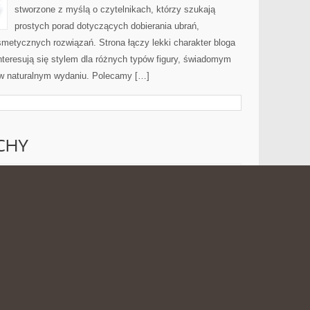
stworzone z myślą o czytelnikach, którzy szukają
prostych porad dotyczących dobierania ubrań,
osmetycznych rozwiązań. Strona łączy lekki charakter bloga
nteresują się stylem dla różnych typów figury, świadomym
w naturalnym wydaniu. Polecamy […]
CHY
PERFUMY
 2026
MOŻLIWOŚĆ KOMENTOWANIA
ZOSTAŁA WYŁĄCZONA
I
ZAPACHY
Orientalno-przyprawowy charakter tej strony sprawia, że
jest to zakątek stworzony z myślą o osobach, które
poszukują intensywne aromaty, nieoczywiste smaki i
kulinarne inspiracje z różnych stron świata. To kulinarna
baza wiedzy, która może zainteresować zarówno
pasjonatów kuchni świata, jak i tych, którzy od dawna
zyprawy potrafią całkowicie odmienić nawet najprostsze