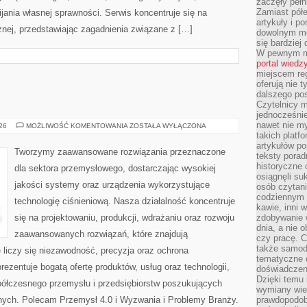
zaczęły pełn
Zamiast pół
ania własnej sprawności. Serwis koncentruje się na
artykuły i p
znej, przedstawiając zagadnienia związane z […]
dowolnym mo
się bardziej
W pewnym mo
portal wiedz
miejscem reg
oferują nie t
dalszego po
Czytelnicy 
jednocześnie
nawet nie my
PRZEMYSŁ
026
MOŻLIWOŚĆ KOMENTOWANIA
ZOSTAŁA WYŁĄCZONA
4.0
takich platf
artykułów p
Tworzymy zaawansowane rozwiązania przeznaczone
teksty porad
historyczne c
dla sektora przemysłowego, dostarczając wysokiej
osiągnęli su
jakości systemy oraz urządzenia wykorzystujące
osób czytani
codziennym r
technologię ciśnieniową. Nasza działalność koncentruje
kawie, inni 
się na projektowaniu, produkcji, wdrażaniu oraz rozwoju
zdobywanie w
dnia, a nie
zaawansowanych rozwiązań, które znajdują
czy pracę. 
także samodz
 liczy się niezawodność, precyzja oraz ochrona
tematyczne d
zentuje bogatą ofertę produktów, usług oraz technologii,
doświadczeni
Dzięki temu i
półczesnego przemysłu i przedsiębiorstw poszukujących
wymiany wied
nych. Polecam Przemysł 4.0 i Wyzwania i Problemy Branży.
prawdopodob