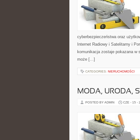
cyberbezpieczeństwa oraz użytkow
Internet Radiowy i Satelitarny i 
komunikacja zostaje pokazana w sp
może […]
CATEGORIES:
NIERUCHOMOŚCI
MODA, URODA, S
POSTED BY ADMIN
CZE - 15 -