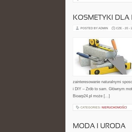
KOSMETYKI DLA 
POSTED BY ADMIN
CZE - 20 -
zainteresowanie naturalnymi spos
i DIY – Zrób to sam. Głównym moty
Bioarp24.pl może […]
CATEGORIES:
NIERUCHOMOŚCI
MODA I URODA