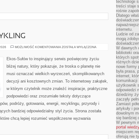
technologii 
treści staje
rośnie zapot
Dlatego właś
doświadczeni
najważniejs
internetu.
Ludzie od za
CYKLING
mogą zdobyw
doświadczeni
RECYKLING
 2026
MOŻLIWOŚĆ KOMENTOWANIA
ZOSTAŁA WYŁĄCZONA
W dawnych cz
I
biblioteki or
UPCYKLING
których spot
Ekos-Sułów to inspirujący serwis poświęcony życiu
różnych dzie
bliżej natury, który pokazuje, że troska o planetę nie
nowe formy p
była prasa, p
musi oznaczać wielkich wyrzeczeń, skomplikowanych
internet, kt
komunikacji
decyzji ani kosztownych zmian. To internetowy zakątek,
użytkownik s
w którym czytelnik może znaleźć inspiracje, praktyczne
odpowiedzi n
dziedziny ży
podpowiedzi oraz zrozumiałe teksty dotyczące
zaczęły pełn
w, podróży, gotowania, energii, recyklingu, przyrody i
Zamiast pół
artykuły i p
ych bardziej odpowiedzialny styl życia. Strona została
dowolnym mo
się bardziej
które chcą lepiej rozumieć współczesne wyzwania
W pewnym mo
portal wiedz
miejscem reg
oferują nie t