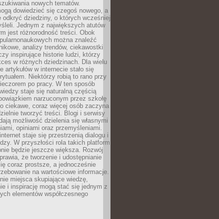
szukiwania nowych tematów.
mogą dowiedzieć się czegoś nowego, a
 odkryć dziedziny, o których wcześniej
śleli. Jednym z największych atutów
orm jest różnorodność treści. Obok
opularnonaukowych można znaleźć
nikowe, analizy trendów, ciekawostki
zy inspirujące historie ludzi, którzy
kces w różnych dziedzinach. Dla wielu
e artykułów w internecie stało się
ytuałem. Niektórzy robią to rano przy
wieczorem po pracy. W ten sposób
iedzy staje się naturalną częścią
 obowiązkiem narzuconym przez szkołę
Co ciekawe, coraz więcej osób zaczyna
ielnie tworzyć treści. Blogi i serwisy
ają możliwość dzielenia się własnymi
ami, opiniami oraz przemyśleniami.
nternet staje się przestrzenią dialogu i
zy. W przyszłości rola takich platform
nie będzie jeszcze większa. Rozwój
sprawia, że tworzenie i udostępnianie
 się coraz prostsze, a jednocześnie
rzebowanie na wartościowe informacje.
nie miejsca skupiające wiedzę,
e i inspirację mogą stać się jednym z
zych elementów współczesnego