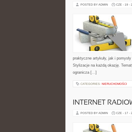
POSTED BY ADMIN
CZE - 19 -
praktyczne artykuły, jak i pomysł
Stylizacje na każdą okazję. Temat
ogranicza […]
CATEGORIES:
NIERUCHOMOŚCI
INTERNET RADIO
POSTED BY ADMIN
CZE - 17 -