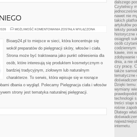
dalszego po
Czytelnicy 
jednocześnie
nawet nie my
NIEGO
takich platf
artykułów p
KOSMETYKI
teksty porad
 2026
MOŻLIWOŚĆ KOMENTOWANIA
ZOSTAŁA WYŁĄCZONA
DLA
historyczne c
NIEGO
osiągnęli su
Bioarp24.pl to miejsce w sieci, która koncentruje się
osób czytani
codziennym r
wokół preparatów do pielęgnacji skóry, włosów i ciała.
kawie, inni 
Strona może być traktowana jako punkt odniesienia dla
zdobywanie w
dnia, a nie
osób, które interesują się produktem kosmetycznym o
czy pracę. 
bardziej tradycyjnym, ziołowym lub naturalnym
także samodz
tematyczne d
charakterze. To serwis, która wpisuje się w rosnące
doświadczeni
Dzięki temu i
obami dbania o wygląd. Polecamy Pielęgnacja ciała i włosów
wymiany wied
wem strony jest tematyka naturalnej pielęgnacji.
prawdopodob
technologii 
treści staje
rośnie zapot
Dlatego właś
doświadczeni
najważniejs
internetu.