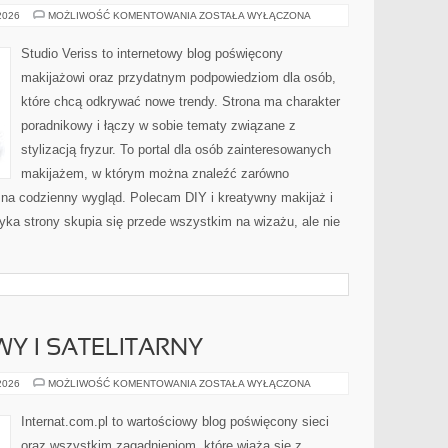
MODA
 2026
MOŻLIWOŚĆ KOMENTOWANIA
ZOSTAŁA WYŁĄCZONA
I
URODA
Studio Veriss to internetowy blog poświęcony
makijażowi oraz przydatnym podpowiedziom dla osób,
które chcą odkrywać nowe trendy. Strona ma charakter
poradnikowy i łączy w sobie tematy związane z
stylizacją fryzur. To portal dla osób zainteresowanych
makijażem, w którym można znaleźć zarówno
y na codzienny wygląd. Polecam DIY i kreatywny makijaż i
yka strony skupia się przede wszystkim na wizażu, ale nie
WY I SATELITARNY
INTERNET
 2026
MOŻLIWOŚĆ KOMENTOWANIA
ZOSTAŁA WYŁĄCZONA
RADIOWY
I
SATELITARNY
Internat.com.pl to wartościowy blog poświęcony sieci
oraz wszystkim zagadnieniom, które wiążą się z