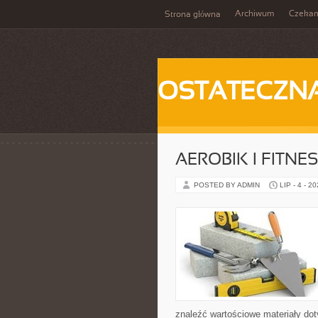
Archiwum
Czeka
Strona główna
OSTATECZN
AEROBIK I FITN
POSTED BY ADMIN
LIP - 4 - 2
znaleźć wartościowe materiały dot