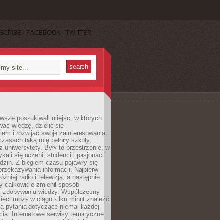
SCRIBE
FACEBOOK
TWITTER
wsze poszukiwali miejsc, w których
ać wiedzę, dzielić się
em i rozwijać swoje zainteresowania.
asach taką rolę pełniły szkoły,
az uniwersytety. Były to przestrzenie, w
ykali się uczeni, studenci i pasjonaci
dzin. Z biegiem czasu pojawiły się
rzekazywania informacji. Najpierw
óźniej radio i telewizja, a następnie
óry całkowicie zmienił sposób
 i zdobywania wiedzy. Współczesny
ieci może w ciągu kilku minut znaleźć
a pytania dotyczące niemal każdej
cia. Internetowe serwisy tematyczne