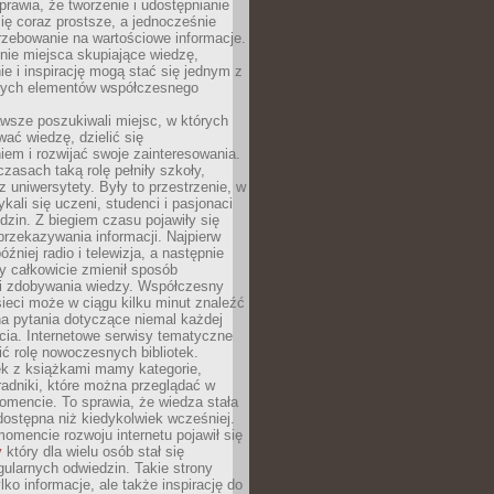
sprawia, że tworzenie i udostępnianie
 się coraz prostsze, a jednocześnie
rzebowanie na wartościowe informacje.
nie miejsca skupiające wiedzę,
e i inspirację mogą stać się jednym z
zych elementów współczesnego
wsze poszukiwali miejsc, w których
ać wiedzę, dzielić się
em i rozwijać swoje zainteresowania.
asach taką rolę pełniły szkoły,
az uniwersytety. Były to przestrzenie, w
ykali się uczeni, studenci i pasjonaci
dzin. Z biegiem czasu pojawiły się
rzekazywania informacji. Najpierw
óźniej radio i telewizja, a następnie
óry całkowicie zmienił sposób
 i zdobywania wiedzy. Współczesny
ieci może w ciągu kilku minut znaleźć
a pytania dotyczące niemal każdej
cia. Internetowe serwisy tematyczne
ić rolę nowoczesnych bibliotek.
ek z książkami mamy kategorie,
oradniki, które można przeglądać w
mencie. To sprawia, że wiedza stała
 dostępna niż kiedykolwiek wcześniej.
mencie rozwoju internetu pojawił się
y
który dla wielu osób stał się
ularnych odwiedzin. Takie strony
ylko informacje, ale także inspirację do