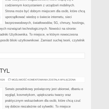
codziennym korzystaniem z urządzeń mobilnych.
Strona może być dobrym miejscem dla osób, które chcą
uporządkować wiedzę o świecie internetu, sieci
bezprzewodowych, światłowodów, 5G, chmury, hostingu,
ych rozwiązań technologicznych. Nowości na stronie:
Poradniki Użytkownika. To miejsce, w którym nowoczesna
osób bliski użytkownikowi. Zamiast suchej teorii, czytelnik
TYL
MODA,
 2026
MOŻLIWOŚĆ KOMENTOWANIA
ZOSTAŁA WYŁĄCZONA
URODA,
STYL
Serwis poradnikowy poświęcony jest ubiorowi, dbaniu o
wygląd, kosmetykom, upiększaniu twarzy oraz
praktycznym wskazówkom dla osób, które chcą czuć
się dobrze niezależnie od sylwetki. To miejsce