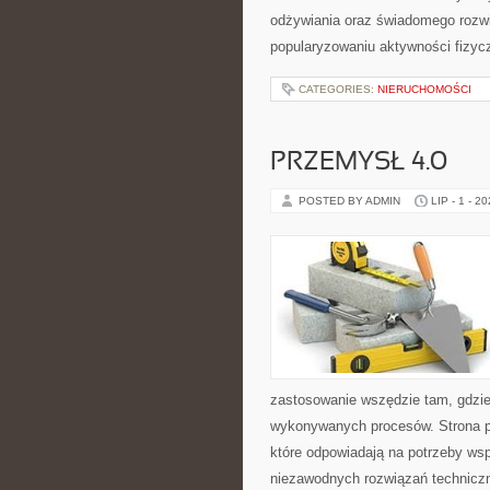
odżywiania oraz świadomego rozwij
popularyzowaniu aktywności fizyc
CATEGORIES:
NIERUCHOMOŚCI
PRZEMYSŁ 4.0
POSTED BY ADMIN
LIP - 1 - 2
zastosowanie wszędzie tam, gdzie
wykonywanych procesów. Strona pre
które odpowiadają na potrzeby ws
niezawodnych rozwiązań technicz