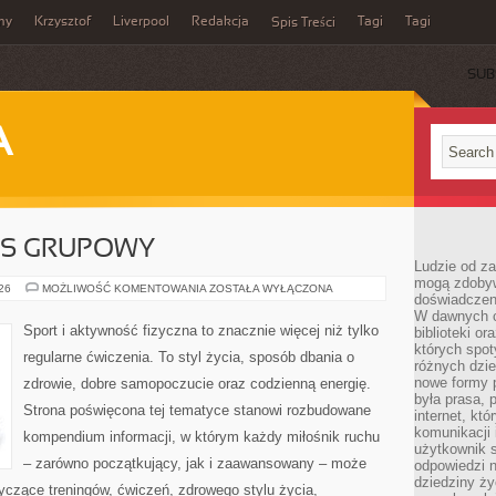
my
Krzysztof
Liverpool
Redakcja
Tagi
Tagi
Spis Treści
SUB
A
ESS GRUPOWY
Ludzie od za
mogą zdobyw
AEROBIK
026
MOŻLIWOŚĆ KOMENTOWANIA
ZOSTAŁA WYŁĄCZONA
doświadczeni
I
FITNESS
W dawnych cz
GRUPOWY
Sport i aktywność fizyczna to znacznie więcej niż tylko
biblioteki or
których spot
regularne ćwiczenia. To styl życia, sposób dbania o
różnych dzie
nowe formy p
zdrowie, dobre samopoczucie oraz codzienną energię.
była prasa, p
Strona poświęcona tej tematyce stanowi rozbudowane
internet, kt
komunikacji
kompendium informacji, w którym każdy miłośnik ruchu
użytkownik s
– zarówno początkujący, jak i zaawansowany – może
odpowiedzi n
dziedziny ży
yczące treningów, ćwiczeń, zdrowego stylu życia,