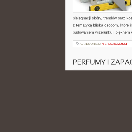
pielęgnacji skóry, trendów oraz k
z tematyką bliską osobom, które i
budowaniem wizerunku i pięknem 
CATEGORIES:
NIERUCHOMOŚCI
PERFUMY I ZAPA
POSTED BY ADMIN
CZE - 13 -
wiedzą, że odpowiednio dobrane pr