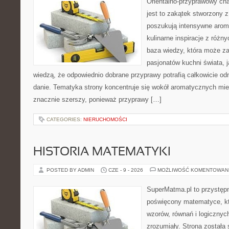
Orientalno-przyprawowy char
jest to zakątek stworzony 
poszukują intensywne aroma
kulinarne inspiracje z różny
baza wiedzy, która może z
pasjonatów kuchni świata, j
wiedzą, że odpowiednio dobrane przyprawy potrafią całkowicie od
danie. Tematyka strony koncentruje się wokół aromatycznych miesz
znacznie szerszy, ponieważ przyprawy […]
CATEGORIES:
NIERUCHOMOŚCI
HISTORIA MATEMATYKI
POSTED BY ADMIN
CZE - 9 - 2026
MOŻLIWOŚĆ KOMENTOWAN
SuperMatma.pl to przystępn
poświęcony matematyce, któ
wzorów, równań i logicznyc
zrozumiały. Strona została