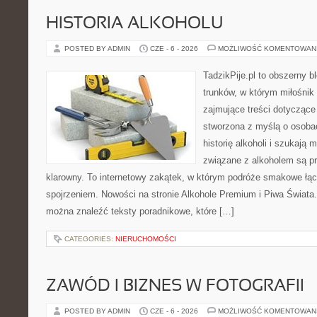
HISTORIA ALKOHOLU
POSTED BY ADMIN
CZE - 6 - 2026
MOŻLIWOŚĆ KOMENTOWAN
TadzikPije.pl to obszerny 
trunków, w którym miłośni
zajmujące treści dotyczące
stworzona z myślą o osoba
historię alkoholi i szukają 
związane z alkoholem są p
klarowny. To internetowy zakątek, w którym podróże smakowe ł
spojrzeniem. Nowości na stronie Alkohole Premium i Piwa Świata. 
można znaleźć teksty poradnikowe, które […]
CATEGORIES:
NIERUCHOMOŚCI
ZAWÓD I BIZNES W FOTOGRAFII
POSTED BY ADMIN
CZE - 6 - 2026
MOŻLIWOŚĆ KOMENTOWAN