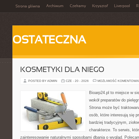
Archiwum
Czekamy
Krzysztof
Liverpool
R
Strona główna
OSTATECZNA
KOSMETYKI DLA NIEGO
POSTED BY ADMIN
CZE - 20 - 2026
MOŻLIWOŚĆ KOMENTOWA
Bioarp24.pl to miejsce w sie
wokół preparatów do pielęgna
Strona może być traktowana
osób, które interesują się
bardziej tradycyjnym, zioł
charakterze. To serwis, któ
zainteresowanie naturalnymi sposobami dbania o wygląd. Polecam