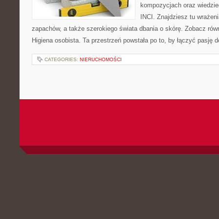
kompozycjach oraz wiedzieć
INCI. Znajdziesz tu wrażeni
zapachów, a także szerokiego świata dbania o skórę. Zobacz równ
Higiena osobista. Ta przestrzeń powstała po to, by łączyć pasję 
CATEGORIES:
NIERUCHOMOŚCI