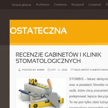
Archiwum
Czekamy
Krzysztof
Liverpool
R
Strona główna
OSTATECZNA
RECENZJE GABINETÓW I KLINIK
STOMATOLOGICZNYCH
POSTED BY ADMIN
STY - 4 - 2026
MOŻLIWOŚĆ KOMENTOWAN
STOMBIS – lekarz dentysta
oraz w poradach Stombis to
osób, które chcą zrozumieć
podejmować lepsze decyzje
To nie jest tylko zbiór luź
przemyślany przewodnik po