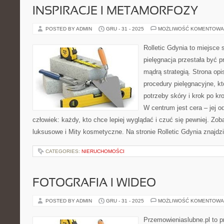
INSPIRACJE I METAMORFOZY
POSTED BY ADMIN
GRU - 31 - 2025
MOŻLIWOŚĆ KOMENTOWA
Rolletic Gdynia to miejsce
pielęgnacja przestała być p
mądrą strategią. Strona opi
procedury pielęgnacyjne, k
potrzeby skóry i krok po k
W centrum jest cera – jej o
człowiek: każdy, kto chce lepiej wyglądać i czuć się pewniej. Zo
luksusowe i Mity kosmetyczne. Na stronie Rolletic Gdynia znajdz
CATEGORIES:
NIERUCHOMOŚCI
FOTOGRAFIA I WIDEO
POSTED BY ADMIN
GRU - 31 - 2025
MOŻLIWOŚĆ KOMENTOWA
Przemowieniaslubne.pl to p