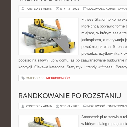
POSTED BY ADMIN
STY - 3 - 2026
MOŻLIWOŚĆ KOMENTOWAN
Fitness Station to komplek
które chcą poprawić formę 
miejsce, w którym sesje tr
jadłospisem, a motywacja j
poważnie jak plan. Strona 
prowadzić użytkownika krok
podejść na siłowni lub w domu, aż po zaawansowane budowanie 
kondycji. Ciekawe kategorie: Statystyki i trendy w fitness i Porad
CATEGORIES:
NIERUCHOMOŚCI
RANDKOWANIE PO ROZSTANIU
POSTED BY ADMIN
STY - 3 - 2026
MOŻLIWOŚĆ KOMENTOWAN
Anonserek.pl to serwis o re
w którym dialog o pragnien