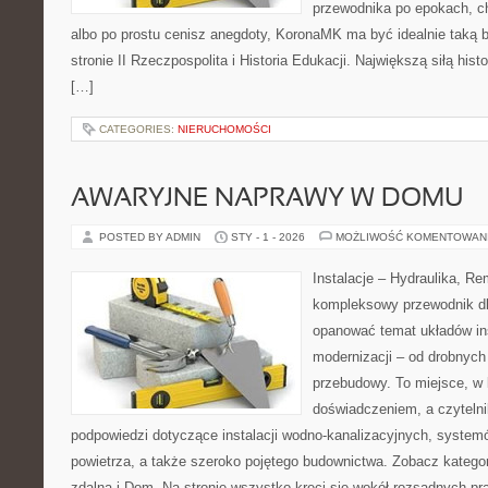
przewodnika po epokach, ch
albo po prostu cenisz anegdoty, KoronaMK ma być idealnie taką 
stronie II Rzeczpospolita i Historia Edukacji. Największą siłą histo
[…]
CATEGORIES:
NIERUCHOMOŚCI
AWARYJNE NAPRAWY W DOMU
POSTED BY ADMIN
STY - 1 - 2026
MOŻLIWOŚĆ KOMENTOWAN
Instalacje – Hydraulika, R
kompleksowy przewodnik dl
opanować temat układów in
modernizacji – od drobnyc
przebudowy. To miejsce, w 
doświadczeniem, a czytelni
podpowiedzi dotyczące instalacji wodno-kanalizacyjnych, syste
powietrza, a także szeroko pojętego budownictwa. Zobacz kategor
zdalna i Dom. Na stronie wszystko kręci się wokół rozsądnych pra