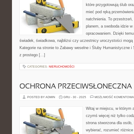
które przygotowują ślub ora
mieć pod ręką przemówienia
natchnienia. To przestrzeń,
planem, a swoboda idzie w 
opracowaniem. Dzięki temu
świadek, świadkowa, najbliżsi czy uczestnicy uroczystości mogą 
Kategorie na stronie to Zabawy weselne i Śluby Humanistyczne i
z prostego […]
CATEGORIES:
NIERUCHOMOŚCI
OCHRONA PRZECIWSŁONECZNA
POSTED BY ADMIN
GRU - 30 - 2025
MOŻLIWOŚĆ KOMENTOWA
Witaj w miejscu, w którym a
czymś więcej niż tylko co
strona stworzona dla osób,
wybierać, rozumieć różnic