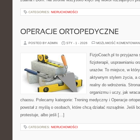
CATEGORIES:
NIERUCHOMOŚCI
OPERACJE ORTOPEDYCZNE
POSTED BY ADMIN
STY - 1 - 2026
MOŻLIWOŚĆ KOMENTOWAN
FizjoCoach.pl to przyjazna
fizjoterapii, usprawnianiu o
urazów. To miejsce, w któr
aktywnym stylem życia, a d
realny do wdrożenia. Stro
organizmu i uczy, jak wrac
chaosu. Polecamy kategorie: Trening medyczny i Operacje ortope
powstał z myślą o osobach, które chcą działać rozsądnie. Jeśli bol
protestuje, albo jeśli […]
CATEGORIES:
NIERUCHOMOŚCI