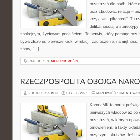
przestrzeń dla osób, które 
oraz zbudować relację – be
krzykliwej „pikanterii”. Tu 
delikatnością, a stereotyp
spokojnym, życiowym podejściem. To serwis, który pomaga rozum
bywa złożone: pierwsze kroki w relacji, zauroczenie, namiętność,
spory, […]
CATEGORIES:
NIERUCHOMOŚCI
RZECZPOSPOLITA OBOJGA NAR
POSTED BY ADMIN
STY - 1 - 2026
MOŻLIWOŚĆ KOMENTOWAN
KoronaMK to portal poświęc
pierwszych władców aż po c
przestrzeń, w którym opowi
omówieniem, a fakty układaj
przyczyn i skutków. Jeśli 