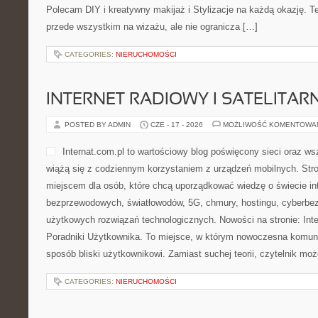
Polecam DIY i kreatywny makijaż i Stylizacje na każdą okazję. T
przede wszystkim na wizażu, ale nie ogranicza […]
CATEGORIES:
NIERUCHOMOŚCI
INTERNET RADIOWY I SATELITAR
POSTED BY ADMIN
CZE - 17 - 2026
MOŻLIWOŚĆ KOMENTOWA
Internat.com.pl to wartościowy blog poświęcony sieci oraz w
wiążą się z codziennym korzystaniem z urządzeń mobilnych. St
miejscem dla osób, które chcą uporządkować wiedzę o świecie int
bezprzewodowych, światłowodów, 5G, chmury, hostingu, cyberbe
użytkowych rozwiązań technologicznych. Nowości na stronie: Inter
Poradniki Użytkownika. To miejsce, w którym nowoczesna komun
sposób bliski użytkownikowi. Zamiast suchej teorii, czytelnik mo
CATEGORIES:
NIERUCHOMOŚCI