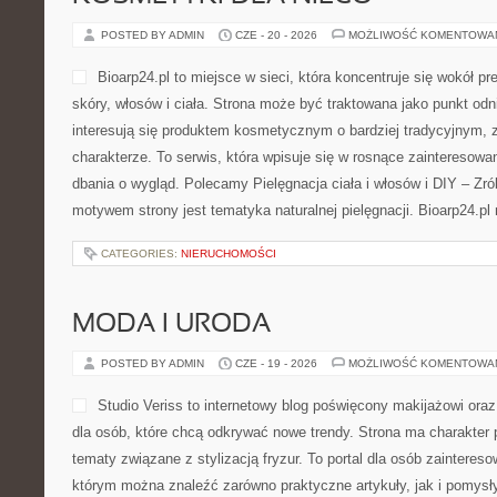
POSTED BY ADMIN
CZE - 20 - 2026
MOŻLIWOŚĆ KOMENTOWA
Bioarp24.pl to miejsce w sieci, która koncentruje się wokół pr
skóry, włosów i ciała. Strona może być traktowana jako punkt odni
interesują się produktem kosmetycznym o bardziej tradycyjnym, 
charakterze. To serwis, która wpisuje się w rosnące zainteresow
dbania o wygląd. Polecamy Pielęgnacja ciała i włosów i DIY – Z
motywem strony jest tematyka naturalnej pielęgnacji. Bioarp24.p
CATEGORIES:
NIERUCHOMOŚCI
MODA I URODA
POSTED BY ADMIN
CZE - 19 - 2026
MOŻLIWOŚĆ KOMENTOWA
Studio Veriss to internetowy blog poświęcony makijażowi or
dla osób, które chcą odkrywać nowe trendy. Strona ma charakter 
tematy związane z stylizacją fryzur. To portal dla osób zaintere
którym można znaleźć zarówno praktyczne artykuły, jak i pomysł