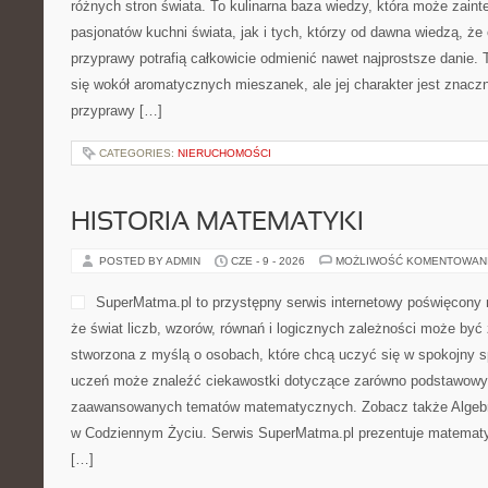
różnych stron świata. To kulinarna baza wiedzy, która może zain
pasjonatów kuchni świata, jak i tych, którzy od dawna wiedzą, ż
przyprawy potrafią całkowicie odmienić nawet najprostsze danie.
się wokół aromatycznych mieszanek, ale jej charakter jest znacz
przyprawy […]
CATEGORIES:
NIERUCHOMOŚCI
HISTORIA MATEMATYKI
POSTED BY ADMIN
CZE - 9 - 2026
MOŻLIWOŚĆ KOMENTOWAN
SuperMatma.pl to przystępny serwis internetowy poświęcony 
że świat liczb, wzorów, równań i logicznych zależności może być 
stworzona z myślą o osobach, które chcą uczyć się w spokojny s
uczeń może znaleźć ciekawostki dotyczące zarówno podstawowych
zaawansowanych tematów matematycznych. Zobacz także Algebr
w Codziennym Życiu. Serwis SuperMatma.pl prezentuje matematyk
[…]