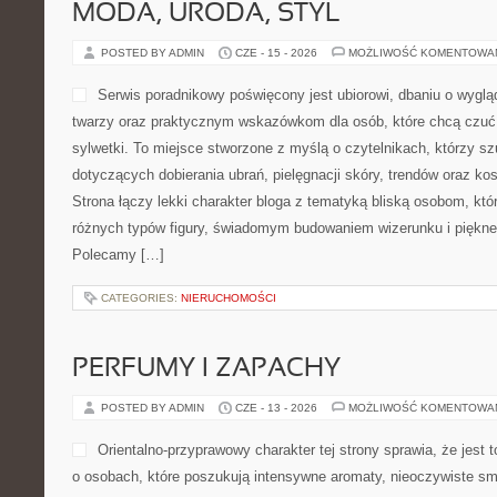
MODA, URODA, STYL
POSTED BY ADMIN
CZE - 15 - 2026
MOŻLIWOŚĆ KOMENTOWA
Serwis poradnikowy poświęcony jest ubiorowi, dbaniu o wygl
twarzy oraz praktycznym wskazówkom dla osób, które chcą czuć 
sylwetki. To miejsce stworzone z myślą o czytelnikach, którzy sz
dotyczących dobierania ubrań, pielęgnacji skóry, trendów oraz k
Strona łączy lekki charakter bloga z tematyką bliską osobom, któr
różnych typów figury, świadomym budowaniem wizerunku i piękn
Polecamy […]
CATEGORIES:
NIERUCHOMOŚCI
PERFUMY I ZAPACHY
POSTED BY ADMIN
CZE - 13 - 2026
MOŻLIWOŚĆ KOMENTOWA
Orientalno-przyprawowy charakter tej strony sprawia, że jest
o osobach, które poszukują intensywne aromaty, nieoczywiste smak