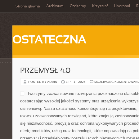
Archiwum
Czekamy
Krzysztof
Liverpool
R
Strona główna
OSTATECZNA
PRZEMYSŁ 4.0
POSTED BY ADMIN
LIP - 1 - 2026
MOŻLIWOŚĆ KOMENTOWAN
Tworzymy zaawansowane rozwiązania przeznaczone dla sekt
dostarczając wysokiej jakości systemy oraz urządzenia wykorzys
ciśnieniową. Nasza działalność koncentruje się na projektowaniu, 
rozwoju zaawansowanych rozwiązań, które znajdują zastosowanie
się niezawodność, precyzja oraz ochrona wykonywanych procesów
ofertę produktów, usług oraz technologii, które odpowiadają na p
przemysłu i przedsiębiorstw poszukujących niezawodnych rozwi