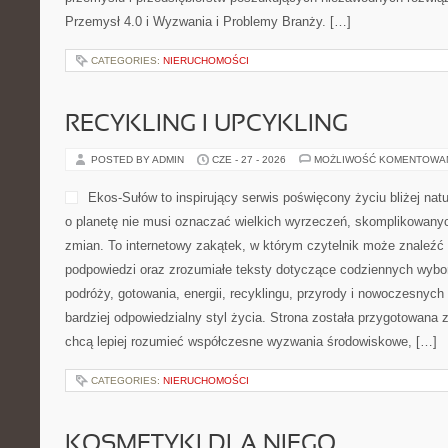
Przemysł 4.0 i Wyzwania i Problemy Branży. […]
CATEGORIES:
NIERUCHOMOŚCI
RECYKLING I UPCYKLING
POSTED BY ADMIN
CZE - 27 - 2026
MOŻLIWOŚĆ KOMENTOWA
Ekos-Sułów to inspirujący serwis poświęcony życiu bliżej natu
o planetę nie musi oznaczać wielkich wyrzeczeń, skomplikowany
zmian. To internetowy zakątek, w którym czytelnik może znaleźć 
podpowiedzi oraz zrozumiałe teksty dotyczące codziennych wyb
podróży, gotowania, energii, recyklingu, przyrody i nowoczesnyc
bardziej odpowiedzialny styl życia. Strona została przygotowana 
chcą lepiej rozumieć współczesne wyzwania środowiskowe, […]
CATEGORIES:
NIERUCHOMOŚCI
KOSMETYKI DLA NIEGO