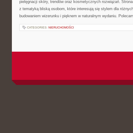
pielęgnacji skóry, trendów oraz kosmetycznych rozwiązań. Strona 
z tematyką bliską osobom, które interesują się stylem dla różny
budowaniem wizerunku i pięknem w naturalnym wydaniu. Poleca
CATEGORIES:
NIERUCHOMOŚCI