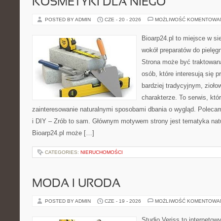
KOSMETYKI DLA NIEGO
POSTED BY ADMIN
CZE - 20 - 2026
MOŻLIWOŚĆ KOMENTOWA
Bioarp24.pl to miejsce w sie
wokół preparatów do pielęgna
Strona może być traktowana
osób, które interesują się
bardziej tradycyjnym, zioł
charakterze. To serwis, któ
zainteresowanie naturalnymi sposobami dbania o wygląd. Polecam
i DIY – Zrób to sam. Głównym motywem strony jest tematyka natur
Bioarp24.pl może […]
CATEGORIES:
NIERUCHOMOŚCI
MODA I URODA
POSTED BY ADMIN
CZE - 19 - 2026
MOŻLIWOŚĆ KOMENTOWA
Studio Veriss to internetow