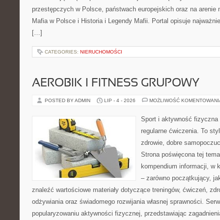
przestępczych w Polsce, państwach europejskich oraz na arenie
Mafia w Polsce i Historia i Legendy Mafii. Portal opisuje najważn
[…]
CATEGORIES:
NIERUCHOMOŚCI
AEROBIK I FITNESS GRUPOWY
POSTED BY ADMIN
LIP - 4 - 2026
MOŻLIWOŚĆ KOMENTOWAN
Sport i aktywność fizyczna 
regularne ćwiczenia. To sty
zdrowie, dobre samopoczuci
Strona poświęcona tej tem
kompendium informacji, w k
– zarówno początkujący, j
znaleźć wartościowe materiały dotyczące treningów, ćwiczeń, zdr
odżywiania oraz świadomego rozwijania własnej sprawności. Serwi
popularyzowaniu aktywności fizycznej, przedstawiając zagadnien