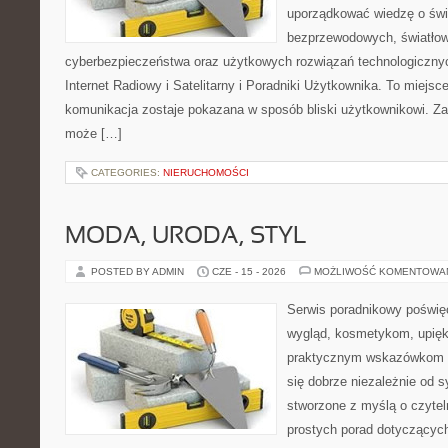
uporządkować wiedzę o świec
bezprzewodowych, światłow
cyberbezpieczeństwa oraz użytkowych rozwiązań technologicznyc
Internet Radiowy i Satelitarny i Poradniki Użytkownika. To miej
komunikacja zostaje pokazana w sposób bliski użytkownikowi. Zami
może […]
CATEGORIES:
NIERUCHOMOŚCI
MODA, URODA, STYL
POSTED BY ADMIN
CZE - 15 - 2026
MOŻLIWOŚĆ KOMENTOWA
Serwis poradnikowy poświęc
wygląd, kosmetykom, upięk
praktycznym wskazówkom d
się dobrze niezależnie od s
stworzone z myślą o czytel
prostych porad dotyczących