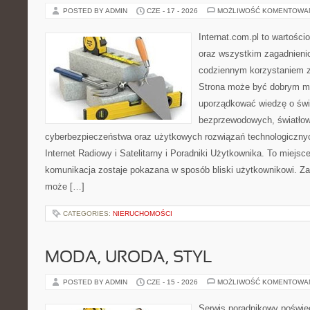
POSTED BY ADMIN
CZE - 17 - 2026
MOŻLIWOŚĆ KOMENTOWA
Internat.com.pl to wartości
oraz wszystkim zagadnienio
codziennym korzystaniem z
Strona może być dobrym mi
uporządkować wiedzę o świec
bezprzewodowych, światłow
cyberbezpieczeństwa oraz użytkowych rozwiązań technologicznyc
Internet Radiowy i Satelitarny i Poradniki Użytkownika. To miej
komunikacja zostaje pokazana w sposób bliski użytkownikowi. Zami
może […]
CATEGORIES:
NIERUCHOMOŚCI
MODA, URODA, STYL
POSTED BY ADMIN
CZE - 15 - 2026
MOŻLIWOŚĆ KOMENTOWA
Serwis poradnikowy poświęc