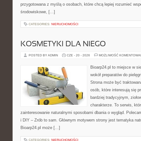
przygotowana z myślą o osobach, które chcą lepiej rozumieć ws
środowiskowe, […]
CATEGORIES:
NIERUCHOMOŚCI
KOSMETYKI DLA NIEGO
POSTED BY ADMIN
CZE - 20 - 2026
MOŻLIWOŚĆ KOMENTOWA
Bioarp24.pl to miejsce w sie
wokół preparatów do pielęgna
Strona może być traktowana
osób, które interesują się
bardziej tradycyjnym, zioł
charakterze. To serwis, któ
zainteresowanie naturalnymi sposobami dbania o wygląd. Polecam
i DIY – Zrób to sam. Głównym motywem strony jest tematyka natur
Bioarp24.pl może […]
CATEGORIES:
NIERUCHOMOŚCI