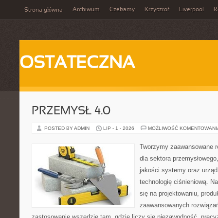
Archiwum
Czekamy
Krzysztof
Liverpool
R
Strona główna
OSTATECZNA
PRZEMYSŁ 4.0
POSTED BY ADMIN
LIP - 1 - 2026
MOŻLIWOŚĆ KOMENTOWAN
Tworzymy zaawansowane ro
dla sektora przemysłowego,
jakości systemy oraz urzą
technologię ciśnieniową. Na
się na projektowaniu, produ
zaawansowanych rozwiązań,
zastosowanie wszędzie tam, gdzie liczy się niezawodność, precy