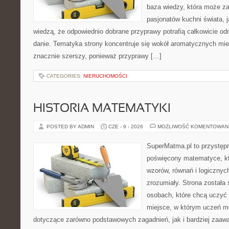
baza wiedzy, która może z
pasjonatów kuchni świata, j
wiedzą, że odpowiednio dobrane przyprawy potrafią całkowicie od
danie. Tematyka strony koncentruje się wokół aromatycznych miesz
znacznie szerszy, ponieważ przyprawy […]
CATEGORIES:
NIERUCHOMOŚCI
HISTORIA MATEMATYKI
POSTED BY ADMIN
CZE - 9 - 2026
MOŻLIWOŚĆ KOMENTOWAN
SuperMatma.pl to przystępn
poświęcony matematyce, któ
wzorów, równań i logicznyc
zrozumiały. Strona została
osobach, które chcą uczyć 
miejsce, w którym uczeń m
dotyczące zarówno podstawowych zagadnień, jak i bardziej zaa