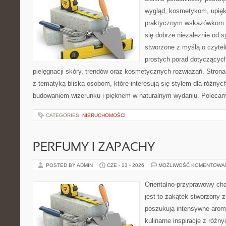
wygląd, kosmetykom, upięk
praktycznym wskazówkom d
się dobrze niezależnie od s
stworzone z myślą o czytel
prostych porad dotyczących
pielęgnacji skóry, trendów oraz kosmetycznych rozwiązań. Strona 
z tematyką bliską osobom, które interesują się stylem dla różny
budowaniem wizerunku i pięknem w naturalnym wydaniu. Poleca
CATEGORIES:
NIERUCHOMOŚCI
PERFUMY I ZAPACHY
POSTED BY ADMIN
CZE - 13 - 2026
MOŻLIWOŚĆ KOMENTOWA
Orientalno-przyprawowy char
jest to zakątek stworzony 
poszukują intensywne aroma
kulinarne inspiracje z różny