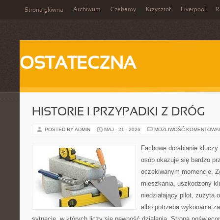
Archiwum
Czekamy
Krzysztof
Liverpool
R
Strona główna
OSTATECZNA
HISTORIE I PRZYPADKI Z DRÓG
POSTED BY ADMIN
MAJ - 21 - 2026
MOŻLIWOŚĆ KOMENTOWA
Fachowe dorabianie kluczy t
osób okazuje się bardzo pr
oczekiwanym momencie. Zg
mieszkania, uszkodzony k
niedziałający pilot, zużyt
albo potrzeba wykonania z
sytuacje, w których liczy się pewność działania. Strona poświęco