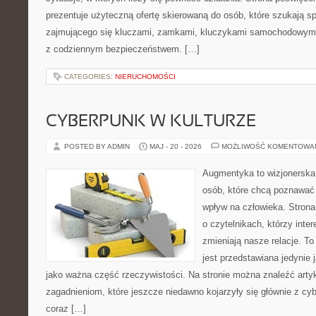
prezentuje użyteczną ofertę skierowaną do osób, które szukają 
zajmującego się kluczami, zamkami, kluczykami samochodowymi
z codziennym bezpieczeństwem. […]
CATEGORIES:
NIERUCHOMOŚCI
CYBERPUNK W KULTURZE
POSTED BY ADMIN
MAJ - 20 - 2026
MOŻLIWOŚĆ KOMENTOWA
Augmentyka to wizjonerska 
osób, które chcą poznawać 
wpływ na człowieka. Strona
o czytelnikach, którzy inte
zmieniają nasze relacje. T
jest przedstawiana jedynie 
jako ważna część rzeczywistości. Na stronie można znaleźć arty
zagadnieniom, które jeszcze niedawno kojarzyły się głównie z cy
coraz […]