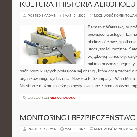
KULTURA I HISTORIA ALKOHOLU
POSTED BY ADMIN
MAJ - 9 - 2026
MOŻLIWOŚĆ KOMENTOWAN
Barman z Warszawy to profe
poświęcona usługom barma
okolicznościowe, spotkania
uroczystości rodzinne. Serw
wyjątkowej atmosfery, dzię
nabiera nowoczesnego stylu
osób poszukujących profesjonalnej obsługi, które chcą zadbać o
organizowanego wydarzenia. Nowości to Szampany i Wina Musując
Na stronie można znaleźć pomysły związane z barmaństwem, org
CATEGORIES:
NIERUCHOMOŚCI
MONITORING I BEZPIECZEŃSTWO
POSTED BY ADMIN
MAJ - 8 - 2026
MOŻLIWOŚĆ KOMENTOWAN