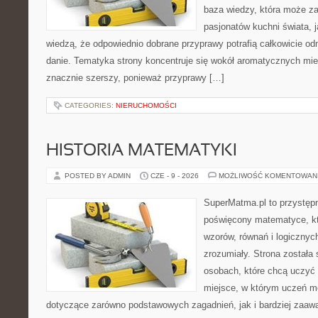
baza wiedzy, która może z
pasjonatów kuchni świata, j
wiedzą, że odpowiednio dobrane przyprawy potrafią całkowicie od
danie. Tematyka strony koncentruje się wokół aromatycznych miesz
znacznie szerszy, ponieważ przyprawy […]
CATEGORIES:
NIERUCHOMOŚCI
HISTORIA MATEMATYKI
POSTED BY ADMIN
CZE - 9 - 2026
MOŻLIWOŚĆ KOMENTOWAN
SuperMatma.pl to przystępn
poświęcony matematyce, któ
wzorów, równań i logicznyc
zrozumiały. Strona została
osobach, które chcą uczyć 
miejsce, w którym uczeń m
dotyczące zarówno podstawowych zagadnień, jak i bardziej zaa