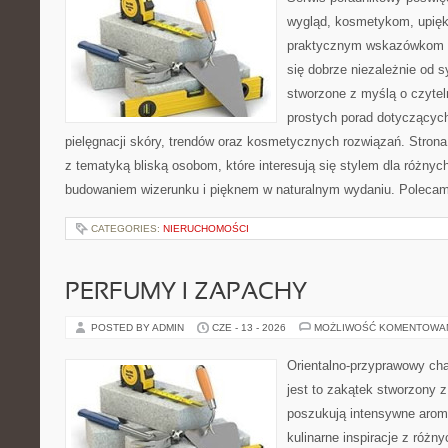
wygląd, kosmetykom, upięk
praktycznym wskazówkom d
się dobrze niezależnie od s
stworzone z myślą o czytel
prostych porad dotyczących
pielęgnacji skóry, trendów oraz kosmetycznych rozwiązań. Strona 
z tematyką bliską osobom, które interesują się stylem dla różny
budowaniem wizerunku i pięknem w naturalnym wydaniu. Poleca
CATEGORIES:
NIERUCHOMOŚCI
PERFUMY I ZAPACHY
POSTED BY ADMIN
CZE - 13 - 2026
MOŻLIWOŚĆ KOMENTOWA
Orientalno-przyprawowy char
jest to zakątek stworzony 
poszukują intensywne aroma
kulinarne inspiracje z różny