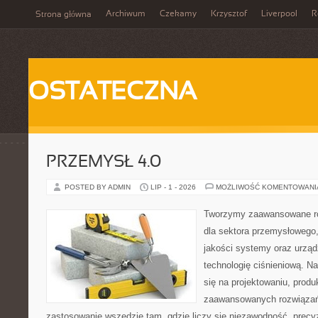
Archiwum
Czekamy
Krzysztof
Liverpool
R
Strona główna
OSTATECZNA
PRZEMYSŁ 4.0
POSTED BY ADMIN
LIP - 1 - 2026
MOŻLIWOŚĆ KOMENTOWAN
Tworzymy zaawansowane ro
dla sektora przemysłowego,
jakości systemy oraz urzą
technologię ciśnieniową. Na
się na projektowaniu, produ
zaawansowanych rozwiązań,
zastosowanie wszędzie tam, gdzie liczy się niezawodność, precy