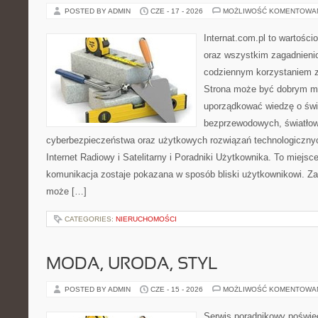
POSTED BY ADMIN
CZE - 17 - 2026
MOŻLIWOŚĆ KOMENTOWA
Internat.com.pl to wartości
oraz wszystkim zagadnienio
codziennym korzystaniem z
Strona może być dobrym mi
uporządkować wiedzę o świec
bezprzewodowych, światłow
cyberbezpieczeństwa oraz użytkowych rozwiązań technologicznyc
Internet Radiowy i Satelitarny i Poradniki Użytkownika. To miej
komunikacja zostaje pokazana w sposób bliski użytkownikowi. Zami
może […]
CATEGORIES:
NIERUCHOMOŚCI
MODA, URODA, STYL
POSTED BY ADMIN
CZE - 15 - 2026
MOŻLIWOŚĆ KOMENTOWA
Serwis poradnikowy poświęc