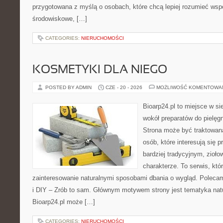
przygotowana z myślą o osobach, które chcą lepiej rozumieć ws
środowiskowe, […]
CATEGORIES:
NIERUCHOMOŚCI
KOSMETYKI DLA NIEGO
POSTED BY ADMIN
CZE - 20 - 2026
MOŻLIWOŚĆ KOMENTOWA
Bioarp24.pl to miejsce w sie
wokół preparatów do pielęgna
Strona może być traktowana
osób, które interesują się
bardziej tradycyjnym, zioł
charakterze. To serwis, któ
zainteresowanie naturalnymi sposobami dbania o wygląd. Polecam
i DIY – Zrób to sam. Głównym motywem strony jest tematyka natur
Bioarp24.pl może […]
CATEGORIES:
NIERUCHOMOŚCI