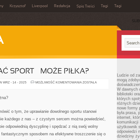
my
Krzysztof
Liverpool
Redakcja
Tagi
Tagi
Spis Treści
SUB
A
AĆ SPORT – MOŻE PIŁKA?
Ludzie od za
mogą zdobyw
ZACZNIJ
 WRZ - 14 - 2025
MOŻLIWOŚĆ KOMENTOWANIA
ZOSTAŁA
doświadczeni
UPRAWIAĆ
W dawnych cz
SPORT
–
biblioteki or
MOŻE
ożna?
których spot
PIŁKA?
różnych dzie
nowe formy p
ówić o tym, że uprawianie dowolnego sportu stanowi
była prasa, p
internet, kt
nie każdego z nas – z czystym sercem można powiedzieć,
komunikacji
bie odpowiednią dyscyplinę i spędzać z nią swój wolny
użytkownik s
odpowiedzi n
m fantastycznym sposobem na efektywne troszczenie się o
dziedziny ży