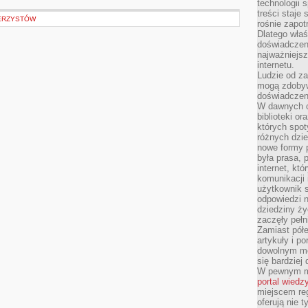
technologii 
treści staje
WERZYSTÓW
rośnie zapot
Dlatego właś
doświadczeni
najważniejs
internetu.
Ludzie od za
mogą zdobyw
doświadczeni
W dawnych cz
biblioteki or
których spot
różnych dzie
nowe formy p
była prasa, p
internet, kt
komunikacji
użytkownik s
odpowiedzi n
dziedziny ży
zaczęły pełn
Zamiast pół
artykuły i p
dowolnym mo
się bardziej
W pewnym mo
portal wiedz
miejscem reg
oferują nie t