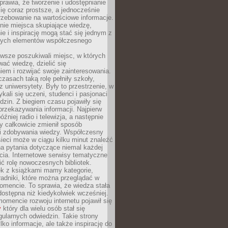
sprawia, że tworzenie i udostępnianie
 się coraz prostsze, a jednocześnie
rzebowanie na wartościowe informacje.
nie miejsca skupiające wiedzę,
e i inspirację mogą stać się jednym z
zych elementów współczesnego
wsze poszukiwali miejsc, w których
ać wiedzę, dzielić się
em i rozwijać swoje zainteresowania.
asach taką rolę pełniły szkoły,
az uniwersytety. Były to przestrzenie, w
ykali się uczeni, studenci i pasjonaci
dzin. Z biegiem czasu pojawiły się
rzekazywania informacji. Najpierw
óźniej radio i telewizja, a następnie
óry całkowicie zmienił sposób
 i zdobywania wiedzy. Współczesny
ieci może w ciągu kilku minut znaleźć
a pytania dotyczące niemal każdej
cia. Internetowe serwisy tematyczne
ić rolę nowoczesnych bibliotek.
ek z książkami mamy kategorie,
oradniki, które można przeglądać w
mencie. To sprawia, że wiedza stała
 dostępna niż kiedykolwiek wcześniej.
mencie rozwoju internetu pojawił się
y
który dla wielu osób stał się
ularnych odwiedzin. Takie strony
ylko informacje, ale także inspirację do