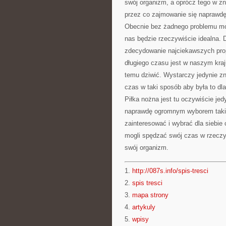
swój organizm, a oprócz tego w z
przez co zajmowanie się naprawdę
Obecnie bez żadnego problemu moż
nas będzie rzeczywiście idealna.
zdecydowanie najciekawszych propo
długiego czasu jest w naszym kraj
temu dziwić. Wystarczy jedynie z
czas w taki sposób aby była to dl
Piłka nożna jest tu oczywiście je
naprawdę ogromnym wyborem takic
zainteresować i wybrać dla siebie
mogli spędzać swój czas w rzeczy
swój organizm.
1.
http://087s.info/spis-tresci
2.
spis tresci
3.
mapa strony
4.
artykuly
5.
wpisy