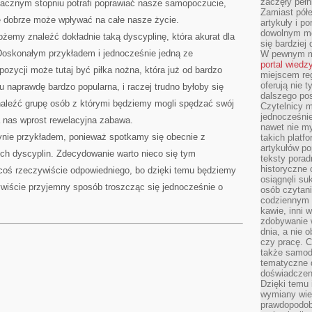
zaczęły pełn
nacznym stopniu potrafi poprawiać nasze samopoczucie,
Zamiast pół
 dobrze może wpływać na całe nasze życie.
artykuły i p
dowolnym mo
emy znaleźć dokładnie taką dyscyplinę, która akurat dla
się bardziej
 Doskonałym przykładem i jednocześnie jedną ze
W pewnym mo
portal wiedz
zycji może tutaj być piłka nożna, która już od bardzo
miejscem reg
oferują nie t
u naprawdę bardzo popularna, i raczej trudno byłoby się
dalszego po
naleźć grupę osób z którymi będziemy mogli spędzać swój
Czytelnicy 
jednocześnie
a nas wprost rewelacyjna zabawa.
nawet nie my
dynie przykładem, ponieważ spotkamy się obecnie z
takich platf
artykułów p
h dyscyplin. Zdecydowanie warto nieco się tym
teksty porad
historyczne c
 coś rzeczywiście odpowiedniego, bo dzięki temu będziemy
osiągnęli su
wiście przyjemny sposób troszcząc się jednocześnie o
osób czytani
codziennym r
kawie, inni 
zdobywanie w
dnia, a nie
czy pracę. 
także samodz
tematyczne d
doświadczeni
Dzięki temu i
wymiany wied
prawdopodob