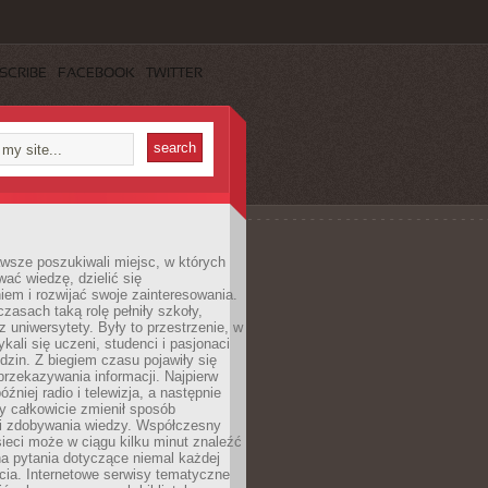
SCRIBE
FACEBOOK
TWITTER
wsze poszukiwali miejsc, w których
ać wiedzę, dzielić się
em i rozwijać swoje zainteresowania.
asach taką rolę pełniły szkoły,
az uniwersytety. Były to przestrzenie, w
ykali się uczeni, studenci i pasjonaci
dzin. Z biegiem czasu pojawiły się
rzekazywania informacji. Najpierw
óźniej radio i telewizja, a następnie
óry całkowicie zmienił sposób
 i zdobywania wiedzy. Współczesny
ieci może w ciągu kilku minut znaleźć
a pytania dotyczące niemal każdej
cia. Internetowe serwisy tematyczne