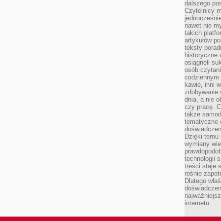
dalszego po
Czytelnicy 
jednocześnie
nawet nie my
takich platf
artykułów p
teksty porad
historyczne c
osiągnęli su
osób czytani
codziennym r
kawie, inni 
zdobywanie w
dnia, a nie
czy pracę. 
także samodz
tematyczne d
doświadczeni
Dzięki temu i
wymiany wied
prawdopodob
technologii 
treści staje
rośnie zapot
Dlatego właś
doświadczeni
najważniejs
internetu.