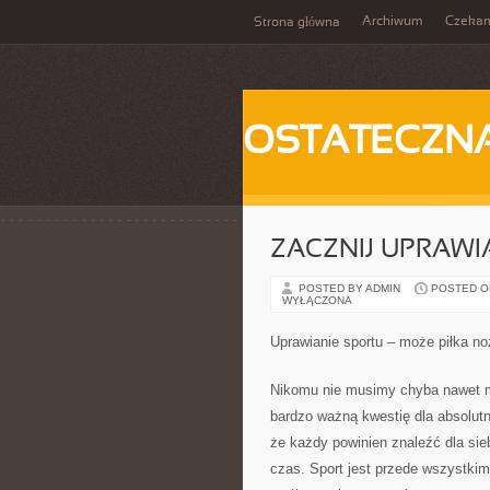
Archiwum
Czeka
Strona główna
OSTATECZN
ZACZNIJ UPRAWI
POSTED BY ADMIN
POSTED ON
WYŁĄCZONA
Uprawianie sportu – może piłka n
Nikomu nie musimy chyba nawet m
bardzo ważną kwestię dla absolut
że każdy powinien znaleźć dla sie
czas. Sport jest przede wszystki