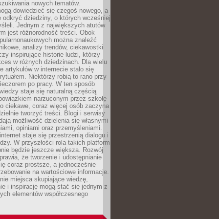
szukiwania nowych tematów.
mogą dowiedzieć się czegoś nowego, a
 odkryć dziedziny, o których wcześniej
śleli. Jednym z największych atutów
orm jest różnorodność treści. Obok
opularnonaukowych można znaleźć
nikowe, analizy trendów, ciekawostki
zy inspirujące historie ludzi, którzy
kces w różnych dziedzinach. Dla wielu
e artykułów w internecie stało się
ytuałem. Niektórzy robią to rano przy
wieczorem po pracy. W ten sposób
iedzy staje się naturalną częścią
 obowiązkiem narzuconym przez szkołę
Co ciekawe, coraz więcej osób zaczyna
ielnie tworzyć treści. Blogi i serwisy
ają możliwość dzielenia się własnymi
ami, opiniami oraz przemyśleniami.
nternet staje się przestrzenią dialogu i
zy. W przyszłości rola takich platform
nie będzie jeszcze większa. Rozwój
sprawia, że tworzenie i udostępnianie
 się coraz prostsze, a jednocześnie
rzebowanie na wartościowe informacje.
nie miejsca skupiające wiedzę,
e i inspirację mogą stać się jednym z
zych elementów współczesnego