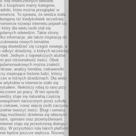
ić rolę nowoczesnych bibliotek.
ek z książkami mamy kategorie,
oradniki, które można przeglądać w
mencie. To sprawia, że wiedza stała
 dostępna niż kiedykolwiek wcześniej.
mencie rozwoju internetu pojawił się
y
który dla wielu osób stał się
ularnych odwiedzin. Takie strony
ylko informacje, ale także inspirację do
szukiwania nowych tematów.
mogą dowiedzieć się czegoś nowego, a
 odkryć dziedziny, o których wcześniej
śleli. Jednym z największych atutów
orm jest różnorodność treści. Obok
opularnonaukowych można znaleźć
nikowe, analizy trendów, ciekawostki
zy inspirujące historie ludzi, którzy
kces w różnych dziedzinach. Dla wielu
e artykułów w internecie stało się
ytuałem. Niektórzy robią to rano przy
wieczorem po pracy. W ten sposób
iedzy staje się naturalną częścią
 obowiązkiem narzuconym przez szkołę
Co ciekawe, coraz więcej osób zaczyna
ielnie tworzyć treści. Blogi i serwisy
ają możliwość dzielenia się własnymi
ami, opiniami oraz przemyśleniami.
nternet staje się przestrzenią dialogu i
zy. W przyszłości rola takich platform
nie będzie jeszcze większa. Rozwój