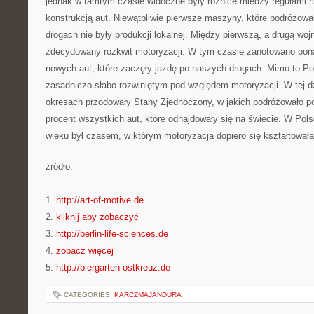
jednak w tamtym czasie widoczne były różnice między regułami r
konstrukcją aut. Niewątpliwie pierwsze maszyny, które podróżow
drogach nie były produkcji lokalnej. Między pierwszą, a drugą woj
zdecydowany rozkwit motoryzacji. W tym czasie zanotowano pona
nowych aut, które zaczęły jazdę po naszych drogach. Mimo to P
zasadniczo słabo rozwiniętym pod względem motoryzacji. W tej d
okresach przodowały Stany Zjednoczony, w jakich podróżowało p
procent wszystkich aut, które odnajdowały się na świecie. W Po
wieku był czasem, w którym motoryzacja dopiero się kształtowała
źródło:
———————————
1.
http://art-of-motive.de
2.
kliknij aby zobaczyć
3.
http://berlin-life-sciences.de
4.
zobacz więcej
5.
http://biergarten-ostkreuz.de
CATEGORIES:
KARCZMAJANDURA