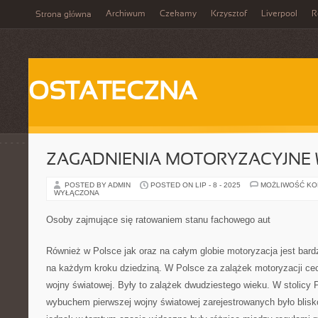
Archiwum
Czekamy
Krzysztof
Liverpool
R
Strona główna
OSTATECZNA
ZAGADNIENIA MOTORYZACYJNE 
POSTED BY ADMIN
POSTED ON LIP - 8 - 2025
MOŻLIWOŚĆ K
WYŁĄCZONA
Osoby zajmujące się ratowaniem stanu fachowego aut
Również w Polsce jak oraz na całym globie motoryzacja jest bardz
na każdym kroku dziedziną. W Polsce za zalążek motoryzacji cec
wojny światowej. Były to zalążek dwudziestego wieku. W stolicy 
wybuchem pierwszej wojny światowej zarejestrowanych było blisko