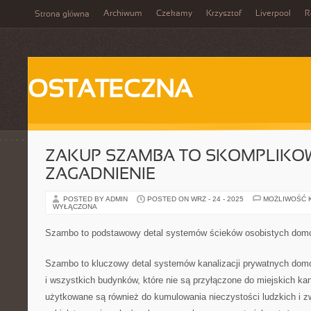
Archiwum
Czekamy
Krzysztof
Liverpool
R
Strona główna
OSTATECZNA
ZAKUP SZAMBA TO SKOMPLIK
ZAGADNIENIE
POSTED BY ADMIN
POSTED ON WRZ - 24 - 2025
MOŻLIWOŚĆ 
WYŁĄCZONA
Szambo to podstawowy detal systemów ścieków osobistych dom
Szambo to kluczowy detal systemów kanalizacji prywatnych dom
i wszystkich budynków, które nie są przyłączone do miejskich ka
użytkowane są również do kumulowania nieczystości ludzkich i z