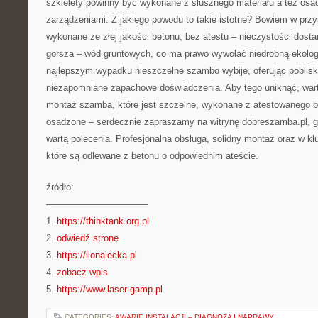
szkielety powinny być wykonane z słusznego materiału a też osa
zarządzeniami. Z jakiego powodu to takie istotne? Bowiem w prz
wykonane ze złej jakości betonu, bez atestu – nieczystości dostan
gorsza – wód gruntowych, co ma prawo wywołać niedrobną ekolog
najlepszym wypadku nieszczelne szambo wybije, oferując pobli
niezapomniane zapachowe doświadczenia. Aby tego uniknąć, wa
montaż szamba, które jest szczelne, wykonane z atestowanego b
osadzone – serdecznie zapraszamy na witrynę dobreszamba.pl, g
wartą polecenia. Profesjonalna obsługa, solidny montaż oraz w k
które są odlewane z betonu o odpowiednim ateście.
źródło:
———————————
1.
https://thinktank.org.pl
2.
odwiedź stronę
3.
https://ilonalecka.pl
4.
zobacz wpis
5.
https://www.laser-gamp.pl
CATEGORIES:
AWARIE INSTALACJI – DIAGNOZA I NAPRAWY