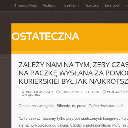
Archiwum
Czekamy
Krzysztof
Liverpool
R
Strona główna
OSTATECZNA
ZALEŻY NAM NA TYM, ŻEBY CZ
NA PACZKĘ WYSŁANA ZA POMO
KURIERSKIEJ BYŁ JAK NAJKRÓTS
POSTED BY ADMIN
POSTED ON SIE - 14 - 2025
MOŻLIWOŚĆ 
WYŁĄCZONA
Otacza nas wszędzie. Bilbordy, tv, prasa, Ogólnoświatowa sieć
Na to czekać możemy tylko przy doświadczonych księgowych oraz
się rachunkowością od dawna. Chodzi o profesjonalizm, który jest