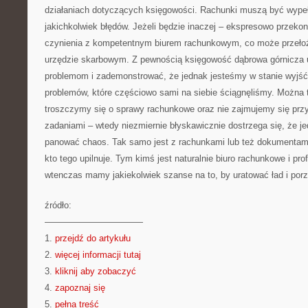
działaniach dotyczących księgowości. Rachunki muszą być wypeł
jakichkolwiek błędów. Jeżeli będzie inaczej – ekspresowo przek
czynienia z kompetentnym biurem rachunkowym, co może przełoż
urzędzie skarbowym. Z pewnością księgowość dąbrowa górnicza 
problemom i zademonstrować, że jednak jesteśmy w stanie wyjść
problemów, które częściowo sami na siebie ściągnęliśmy. Można ta
troszczymy się o sprawy rachunkowe oraz nie zajmujemy się prz
zadaniami – wtedy niezmiernie błyskawicznie dostrzega się, że j
panować chaos. Tak samo jest z rachunkami lub też dokumentami
kto tego upilnuje. Tym kimś jest naturalnie biuro rachunkowe i pro
wtenczas mamy jakiekolwiek szanse na to, by uratować ład i por
źródło:
———————————
1.
przejdź do artykułu
2.
więcej informacji tutaj
3.
kliknij aby zobaczyć
4.
zapoznaj się
5.
pełna treść