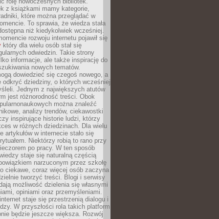
ić rolę nowoczesnych bibliotek.
ek z książkami mamy kategorie,
oradniki, które można przeglądać w
mencie. To sprawia, że wiedza stała
 dostępna niż kiedykolwiek wcześniej.
mencie rozwoju internetu pojawił się
y
który dla wielu osób stał się
ularnych odwiedzin. Takie strony
ylko informacje, ale także inspirację do
szukiwania nowych tematów.
mogą dowiedzieć się czegoś nowego, a
 odkryć dziedziny, o których wcześniej
śleli. Jednym z największych atutów
orm jest różnorodność treści. Obok
opularnonaukowych można znaleźć
nikowe, analizy trendów, ciekawostki
zy inspirujące historie ludzi, którzy
kces w różnych dziedzinach. Dla wielu
e artykułów w internecie stało się
ytuałem. Niektórzy robią to rano przy
wieczorem po pracy. W ten sposób
iedzy staje się naturalną częścią
 obowiązkiem narzuconym przez szkołę
Co ciekawe, coraz więcej osób zaczyna
ielnie tworzyć treści. Blogi i serwisy
ają możliwość dzielenia się własnymi
ami, opiniami oraz przemyśleniami.
nternet staje się przestrzenią dialogu i
zy. W przyszłości rola takich platform
nie będzie jeszcze większa. Rozwój