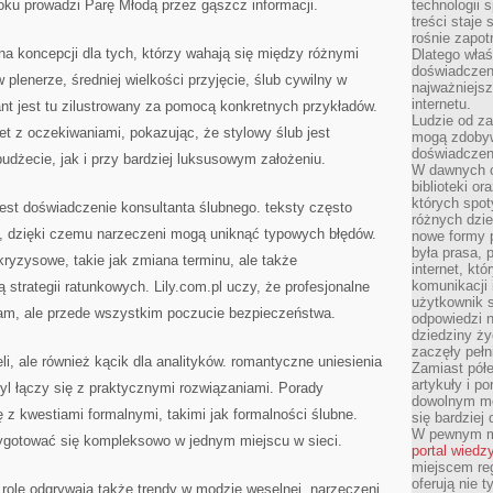
oku prowadzi Parę Młodą przez gąszcz informacji.
technologii 
treści staje
rośnie zapot
łna koncepcji dla tych, którzy wahają się między różnymi
Dlatego właś
doświadczeni
 plenerze, średniej wielkości przyjęcie, ślub cywilny w
najważniejs
internetu.
nt jest tu zilustrowany za pomocą konkretnych przykładów.
Ludzie od za
t z oczekiwaniami, pokazując, że stylowy ślub jest
mogą zdobyw
doświadczeni
udżecie, jak i przy bardziej luksusowym założeniu.
W dawnych cz
biblioteki or
których spot
est doświadczenie konsultanta ślubnego. teksty często
różnych dzie
j, dzięki czemu narzeczeni mogą uniknąć typowych błędów.
nowe formy p
była prasa, p
kryzysowe, takie jak zmiana terminu, ale także
internet, kt
komunikacji
 strategii ratunkowych. Lily.com.pl uczy, że profesjonalne
użytkownik s
ram, ale przede wszystkim poczucie bezpieczeństwa.
odpowiedzi n
dziedziny ży
zaczęły pełn
eli, ale również kącik dla analityków. romantyczne uniesienia
Zamiast pół
artykuły i p
tyl łączy się z praktycznymi rozwiązaniami. Porady
dowolnym mo
ę z kwestiami formalnymi, takimi jak formalności ślubne.
się bardziej
W pewnym mo
ygotować się kompleksowo w jednym miejscu w sieci.
portal wiedz
miejscem reg
oferują nie t
 rolę odgrywają także trendy w modzie weselnej. narzeczeni