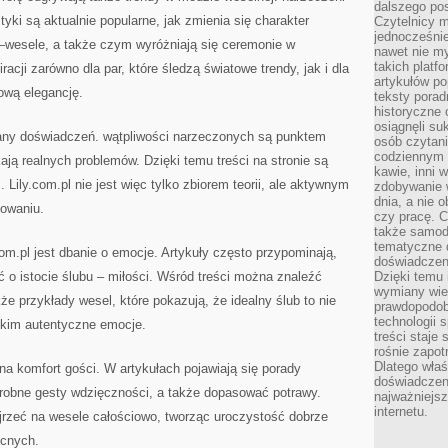
dalszego po
tyki są aktualnie popularne, jak zmienia się charakter
Czytelnicy 
jednocześnie
–wesele, a także czym wyróżniają się ceremonie w
nawet nie my
takich platf
racji zarówno dla par, które śledzą światowe trendy, jak i dla
artykułów p
ową elegancję.
teksty porad
historyczne c
osiągnęli su
iany doświadczeń. wątpliwości narzeczonych są punktem
osób czytani
codziennym r
ają realnych problemów. Dzięki temu treści na stronie są
kawie, inni 
 Lily.com.pl nie jest więc tylko zbiorem teorii, ale aktywnym
zdobywanie w
dnia, a nie
owaniu.
czy pracę. 
także samodz
tematyczne d
.com.pl jest dbanie o emocje. Artykuły często przypominają,
doświadczeni
ć o istocie ślubu – miłości. Wśród treści można znaleźć
Dzięki temu i
wymiany wied
kże przykłady wesel, które pokazują, że idealny ślub to nie
prawdopodob
technologii 
tkim autentyczne emocje.
treści staje
rośnie zapot
Dlatego właś
na komfort gości. W artykułach pojawiają się porady
doświadczeni
robne gesty wdzięczności, a także dopasować potrawy.
najważniejs
internetu.
rzeć na wesele całościowo, tworząc uroczystość dobrze
ecnych.