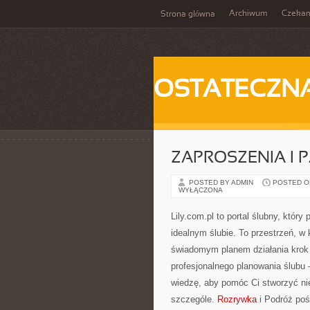
Archiwum
Czeka
Strona główna
OSTATECZN
ZAPROSZENIA I 
POSTED BY ADMIN
POSTED ON 
WYŁĄCZONA
Lily.com.pl to portal ślubny, któ
idealnym ślubie. To przestrzeń, w
świadomym planem działania krok p
profesjonalnego planowania ślubu 
wiedzę, aby pomóc Ci stworzyć n
szczególe.
Rozrywka
i Podróż poś