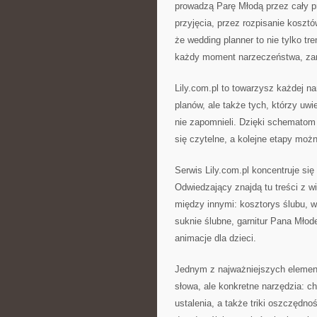
prowadzą Parę Młodą przez cały pr
przyjęcia, przez rozpisanie kosztó
że wedding planner to nie tylko tr
każdy moment narzeczeństwa, zami
Lily.com.pl to towarzysz każdej n
planów, ale także tych, którzy uwi
nie zapomnieli. Dzięki schematom 
się czytelne, a kolejne etapy możn
Serwis Lily.com.pl koncentruje si
Odwiedzający znajdą tu treści z w
między innymi: kosztorys ślubu, wy
suknie ślubne, garnitur Pana Młode
animacje dla dzieci.
Jednym z najważniejszych elementó
słowa, ale konkretne narzędzia: ch
ustalenia, a także triki oszczędno