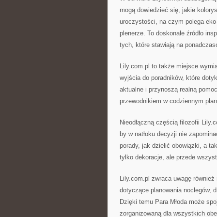
mogą dowiedzieć się, jakie kolorys
uroczystości, na czym polega eko
plenerze. To doskonałe źródło inspi
tych, które stawiają na ponadczas
Lily.com.pl to także miejsce wym
wyjścia do poradników, które dotyk
aktualne i przynoszą realną pomoc.
przewodnikiem w codziennym plan
Nieodłączną częścią filozofii Lily
by w natłoku decyzji nie zapomina
porady, jak dzielić obowiązki, a ta
tylko dekoracje, ale przede wszys
Lily.com.pl zwraca uwagę również 
dotyczące planowania noclegów, d
Dzięki temu Para Młoda może spoj
zorganizowaną dla wszystkich ob