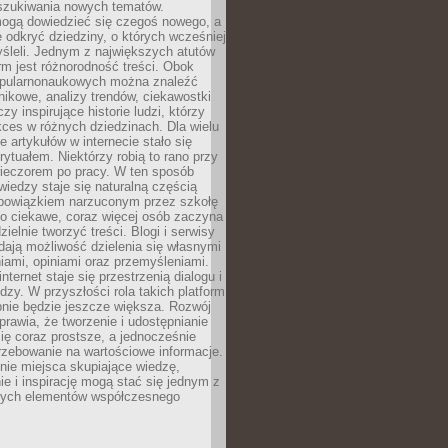
szukiwania nowych tematów.
mogą dowiedzieć się czegoś nowego, a
 odkryć dziedziny, o których wcześniej
śleli. Jednym z największych atutów
orm jest różnorodność treści. Obok
opularnonaukowych można znaleźć
nikowe, analizy trendów, ciekawostki
zy inspirujące historie ludzi, którzy
kces w różnych dziedzinach. Dla wielu
e artykułów w internecie stało się
ytuałem. Niektórzy robią to rano przy
wieczorem po pracy. W ten sposób
iedzy staje się naturalną częścią
 obowiązkiem narzuconym przez szkołę
Co ciekawe, coraz więcej osób zaczyna
ielnie tworzyć treści. Blogi i serwisy
ają możliwość dzielenia się własnymi
ami, opiniami oraz przemyśleniami.
nternet staje się przestrzenią dialogu i
zy. W przyszłości rola takich platform
nie będzie jeszcze większa. Rozwój
sprawia, że tworzenie i udostępnianie
 się coraz prostsze, a jednocześnie
rzebowanie na wartościowe informacje.
nie miejsca skupiające wiedzę,
e i inspirację mogą stać się jednym z
zych elementów współczesnego