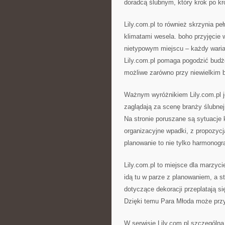
doradcą ślubnym, który krok po kr
Lily.com.pl to również skrzynia pe
klimatami wesela. boho przyjęcie w
nietypowym miejscu – każdy waria
Lily.com.pl pomaga pogodzić budże
możliwe zarówno przy niewielkim b
Ważnym wyróżnikiem Lily.com.pl j
zaglądają za scenę branży ślubne
Na stronie poruszane są sytuacje 
organizacyjne wpadki, z propozycją
planowanie to nie tylko harmonog
Lily.com.pl to miejsce dla marzyci
idą tu w parze z planowaniem, a s
dotyczące dekoracji przeplatają si
Dzięki temu Para Młoda może prz
W serwisie Lily.com.pl szczególną