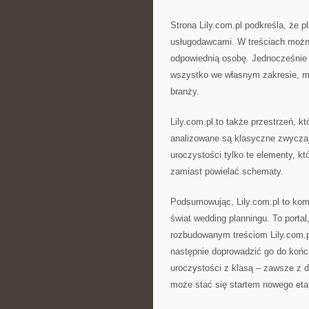
Strona Lily.com.pl podkreśla, że 
usługodawcami. W treściach można
odpowiednią osobę. Jednocześnie s
wszystko we własnym zakresie, m
branży.
Lily.com.pl to także przestrzeń, k
analizowane są klasyczne zwycza
uroczystości tylko te elementy, kt
zamiast powielać schematy.
Podsumowując, Lily.com.pl to kom
świat wedding planningu. To portal,
rozbudowanym treściom Lily.com.p
następnie doprowadzić go do końca
uroczystości z klasą – zawsze z d
może stać się startem nowego eta