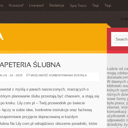
my
Krzysztof
Liverpool
Redakcja
Tagi
Tagi
Spis Treści
SUB
A
PAPETERIA ŚLUBNA
Ludzie od za
mogą zdobyw
ZAPROSZENIA
LIS - 24 - 2025
MOŻLIWOŚĆ KOMENTOWANIA
ZOSTAŁA
doświadczeni
I
W dawnych cz
PAPETERIA
ŚLUBNA
biblioteki or
ry powstał z myślą o parach narzeczonych, marzących o
których spot
różnych dzie
 którym planowanie ślubu przestają być chaosem, a stają się
nowe formy p
o kroku. Lily.com.pl – Twój przewodnik po świecie
była prasa, p
internet, kt
– łączy w sobie idee, konkretne instrukcje oraz fachową
komunikacji
użytkownik s
iezapomniane przyjęcie dopracowaną w każdym
odpowiedzi n
lubna Na Lily.com.pl odnajdziesz obszerne poradniki, które
dziedziny ży