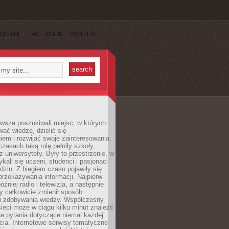
SCRIBE
FACEBOOK
TWITTER
wsze poszukiwali miejsc, w których
ać wiedzę, dzielić się
em i rozwijać swoje zainteresowania.
asach taką rolę pełniły szkoły,
az uniwersytety. Były to przestrzenie, w
ykali się uczeni, studenci i pasjonaci
dzin. Z biegiem czasu pojawiły się
rzekazywania informacji. Najpierw
óźniej radio i telewizja, a następnie
óry całkowicie zmienił sposób
 i zdobywania wiedzy. Współczesny
ieci może w ciągu kilku minut znaleźć
a pytania dotyczące niemal każdej
cia. Internetowe serwisy tematyczne