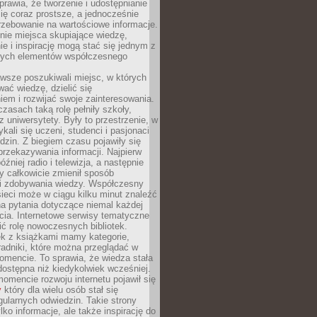
sprawia, że tworzenie i udostępnianie
 się coraz prostsze, a jednocześnie
rzebowanie na wartościowe informacje.
nie miejsca skupiające wiedzę,
e i inspirację mogą stać się jednym z
zych elementów współczesnego
wsze poszukiwali miejsc, w których
ać wiedzę, dzielić się
em i rozwijać swoje zainteresowania.
asach taką rolę pełniły szkoły,
az uniwersytety. Były to przestrzenie, w
ykali się uczeni, studenci i pasjonaci
dzin. Z biegiem czasu pojawiły się
rzekazywania informacji. Najpierw
óźniej radio i telewizja, a następnie
óry całkowicie zmienił sposób
 i zdobywania wiedzy. Współczesny
ieci może w ciągu kilku minut znaleźć
a pytania dotyczące niemal każdej
cia. Internetowe serwisy tematyczne
ić rolę nowoczesnych bibliotek.
ek z książkami mamy kategorie,
oradniki, które można przeglądać w
mencie. To sprawia, że wiedza stała
 dostępna niż kiedykolwiek wcześniej.
mencie rozwoju internetu pojawił się
y
który dla wielu osób stał się
ularnych odwiedzin. Takie strony
ylko informacje, ale także inspirację do