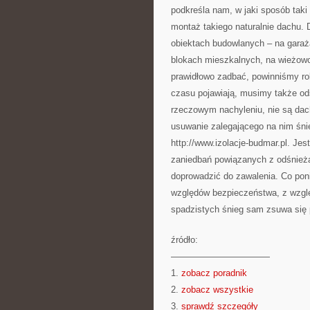
podkreśla nam, w jaki sposób taki
montaż takiego naturalnie dachu. 
obiektach budowlanych – na garaż
blokach mieszkalnych, na wieżowc
prawidłowo zadbać, powinniśmy rob
czasu pojawiają, musimy także od
rzeczowym nachyleniu, nie są dach
usuwanie zalegającego na nim śnie
http://www.izolacje-budmar.pl. Jes
zaniedbań powiązanych z odśnież
doprowadzić do zawalenia. Co pon
względów bezpieczeństwa, z wzgl
spadzistych śnieg sam zsuwa się 
źródło:
———————————
1.
zobacz poradnik
2.
zobacz wszystkie
3.
sprawdź szczegóły