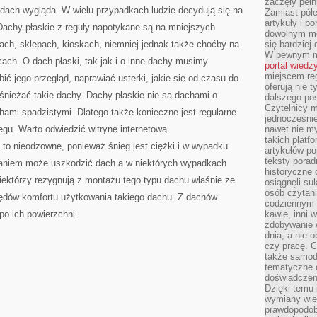
zaczęły pełn
OGÓLNY
 dach wygląda. W wielu przypadkach ludzie decydują się na
REMONT
Zamiast pół
ŁĄCZNY
artykuły i p
Dachy płaskie z reguły napotykane są na mniejszych
dowolnym mo
ach, sklepach, kioskach, niemniej jednak także choćby na
się bardziej
W pewnym mo
ach. O dach płaski, tak jak i o inne dachy musimy
portal wiedz
miejscem reg
ić jego przegląd, naprawiać usterki, jakie się od czasu do
oferują nie t
śnieżać takie dachy. Dachy płaskie nie są dachami o
dalszego po
Czytelnicy 
ami spadzistymi. Dlatego także konieczne jest regularne
jednocześnie
gu. Warto odwiedzić witrynę internetową
nawet nie my
takich platf
t to nieodzowne, ponieważ śnieg jest ciężki i w wypadku
artykułów p
teksty porad
aniem może uszkodzić dach a w niektórych wypadkach
historyczne c
iektórzy rezygnują z montażu tego typu dachu właśnie ze
osiągnęli su
osób czytani
ędów komfortu użytkowania takiego dachu. Z dachów
codziennym r
po ich powierzchni.
kawie, inni 
zdobywanie w
dnia, a nie
czy pracę. 
także samodz
tematyczne d
doświadczeni
Dzięki temu i
wymiany wied
prawdopodob