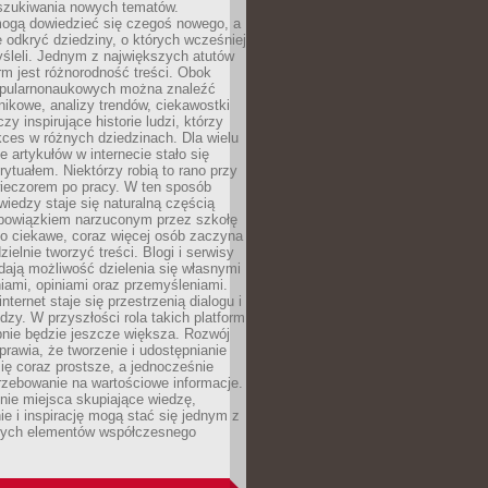
szukiwania nowych tematów.
mogą dowiedzieć się czegoś nowego, a
 odkryć dziedziny, o których wcześniej
śleli. Jednym z największych atutów
orm jest różnorodność treści. Obok
opularnonaukowych można znaleźć
nikowe, analizy trendów, ciekawostki
zy inspirujące historie ludzi, którzy
kces w różnych dziedzinach. Dla wielu
e artykułów w internecie stało się
ytuałem. Niektórzy robią to rano przy
wieczorem po pracy. W ten sposób
iedzy staje się naturalną częścią
 obowiązkiem narzuconym przez szkołę
Co ciekawe, coraz więcej osób zaczyna
ielnie tworzyć treści. Blogi i serwisy
ają możliwość dzielenia się własnymi
ami, opiniami oraz przemyśleniami.
nternet staje się przestrzenią dialogu i
zy. W przyszłości rola takich platform
nie będzie jeszcze większa. Rozwój
sprawia, że tworzenie i udostępnianie
 się coraz prostsze, a jednocześnie
rzebowanie na wartościowe informacje.
nie miejsca skupiające wiedzę,
e i inspirację mogą stać się jednym z
zych elementów współczesnego