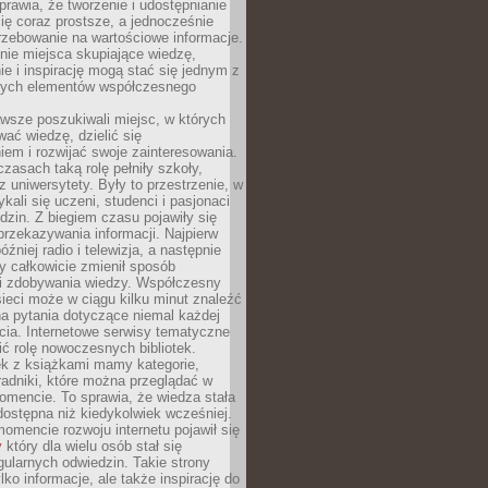
sprawia, że tworzenie i udostępnianie
 się coraz prostsze, a jednocześnie
rzebowanie na wartościowe informacje.
nie miejsca skupiające wiedzę,
e i inspirację mogą stać się jednym z
zych elementów współczesnego
wsze poszukiwali miejsc, w których
ać wiedzę, dzielić się
em i rozwijać swoje zainteresowania.
asach taką rolę pełniły szkoły,
az uniwersytety. Były to przestrzenie, w
ykali się uczeni, studenci i pasjonaci
dzin. Z biegiem czasu pojawiły się
rzekazywania informacji. Najpierw
óźniej radio i telewizja, a następnie
óry całkowicie zmienił sposób
 i zdobywania wiedzy. Współczesny
ieci może w ciągu kilku minut znaleźć
a pytania dotyczące niemal każdej
cia. Internetowe serwisy tematyczne
ić rolę nowoczesnych bibliotek.
ek z książkami mamy kategorie,
oradniki, które można przeglądać w
mencie. To sprawia, że wiedza stała
 dostępna niż kiedykolwiek wcześniej.
mencie rozwoju internetu pojawił się
y
który dla wielu osób stał się
ularnych odwiedzin. Takie strony
ylko informacje, ale także inspirację do