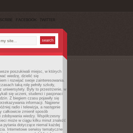
SCRIBE
FACEBOOK
TWITTER
wsze poszukiwali miejsc, w których
ać wiedzę, dzielić się
em i rozwijać swoje zainteresowania.
asach taką rolę pełniły szkoły,
az uniwersytety. Były to przestrzenie, w
ykali się uczeni, studenci i pasjonaci
dzin. Z biegiem czasu pojawiły się
rzekazywania informacji. Najpierw
óźniej radio i telewizja, a następnie
óry całkowicie zmienił sposób
 i zdobywania wiedzy. Współczesny
ieci może w ciągu kilku minut znaleźć
a pytania dotyczące niemal każdej
cia. Internetowe serwisy tematyczne