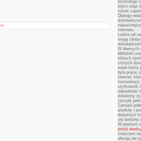
technologii 
treści staje
rośnie zapot
Dlatego właś
doświadczeni
najważniejs
Y)
internetu.
Ludzie od za
mogą zdobyw
doświadczeni
W dawnych cz
biblioteki or
których spot
różnych dzie
nowe formy p
była prasa, p
internet, kt
komunikacji
użytkownik s
odpowiedzi n
dziedziny ży
zaczęły pełn
Zamiast pół
artykuły i p
dowolnym mo
się bardziej
W pewnym mo
portal wiedz
miejscem reg
oferują nie t