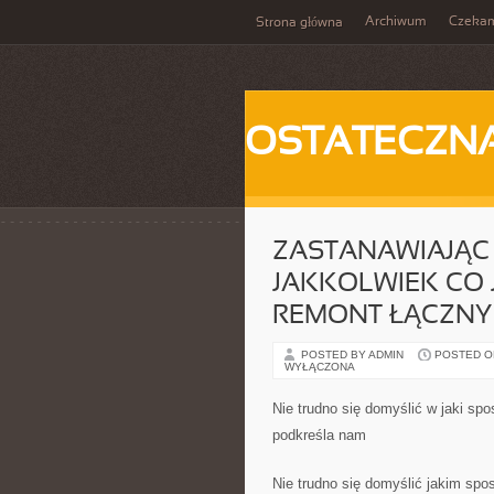
Archiwum
Czeka
Strona główna
OSTATECZN
ZASTANAWIAJĄC 
JAKKOLWIEK CO 
REMONT ŁĄCZNY
POSTED BY ADMIN
POSTED ON
WYŁĄCZONA
Nie trudno się domyślić w jaki sp
podkreśla nam
Nie trudno się domyślić jakim sp