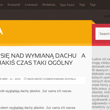
my
Krzysztof
Liverpool
Redakcja
Tagi
Tagi
Spis Treści
SUB
A
SIĘ NAD WYMIANĄ DACHU – A
Ludzie od za
JAKIŚ CZAS TAKI OGÓLNY
mogą zdobyw
doświadczeni
W dawnych cz
biblioteki or
których spot
ZASTANAWIAJĄC
 WRZ - 11 - 2025
MOŻLIWOŚĆ KOMENTOWANIA
ZOSTAŁA
różnych dzie
SIĘ
NAD
nowe formy p
WYMIANĄ
była prasa, p
DACHU
osób wyglądają dachy płaskie. Już sama ich nazwa
internet, kt
–
A
komunikacji
JAKKOLWIEK
użytkownik s
CO
odpowiedzi n
JAKIŚ
CZAS
dziedziny ży
osobem wyglądają dachy płaskie. Już sama ich nazwa
TAKI