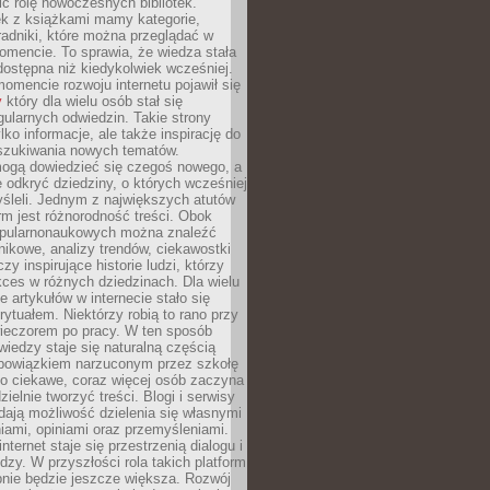
ić rolę nowoczesnych bibliotek.
ek z książkami mamy kategorie,
oradniki, które można przeglądać w
mencie. To sprawia, że wiedza stała
 dostępna niż kiedykolwiek wcześniej.
mencie rozwoju internetu pojawił się
y
który dla wielu osób stał się
ularnych odwiedzin. Takie strony
ylko informacje, ale także inspirację do
szukiwania nowych tematów.
mogą dowiedzieć się czegoś nowego, a
 odkryć dziedziny, o których wcześniej
śleli. Jednym z największych atutów
orm jest różnorodność treści. Obok
opularnonaukowych można znaleźć
nikowe, analizy trendów, ciekawostki
zy inspirujące historie ludzi, którzy
kces w różnych dziedzinach. Dla wielu
e artykułów w internecie stało się
ytuałem. Niektórzy robią to rano przy
wieczorem po pracy. W ten sposób
iedzy staje się naturalną częścią
 obowiązkiem narzuconym przez szkołę
Co ciekawe, coraz więcej osób zaczyna
ielnie tworzyć treści. Blogi i serwisy
ają możliwość dzielenia się własnymi
ami, opiniami oraz przemyśleniami.
nternet staje się przestrzenią dialogu i
zy. W przyszłości rola takich platform
nie będzie jeszcze większa. Rozwój