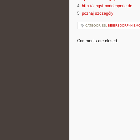
4.
http://zingst-boddenperle.de
5.
poznaj szczegóły
CATEGORIES:
BEIERSDORF (NIEMC
Comments are closed.