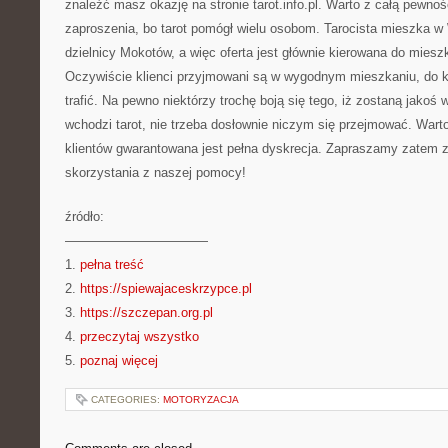
znaleźć masz okazję na stronie tarot.info.pl. Warto z całą pewno
zaproszenia, bo tarot pomógł wielu osobom. Tarocista mieszka w
dzielnicy Mokotów, a więc oferta jest głównie kierowana do mie
Oczywiście klienci przyjmowani są w wygodnym mieszkaniu, do 
trafić. Na pewno niektórzy trochę boją się tego, iż zostaną jakoś 
wchodzi tarot, nie trzeba dosłownie niczym się przejmować. Wart
klientów gwarantowana jest pełna dyskrecja. Zapraszamy zatem 
skorzystania z naszej pomocy!
źródło:
———————————
1.
pełna treść
2.
https://spiewajaceskrzypce.pl
3.
https://szczepan.org.pl
4.
przeczytaj wszystko
5.
poznaj więcej
CATEGORIES:
MOTORYZACJA