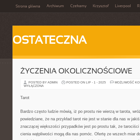
Archiwum
Czekamy
Krzysztof
Liverpool
R
Strona główna
OSTATECZNA
ŻYCZENIA OKOLICZNOŚCIOWE
POSTED BY ADMIN
POSTED ON LIP - 1 - 2025
MOŻLIWOŚĆ K
WYŁĄCZONA
Tarot
Bardzo często ludzie mówią, iż po prostu nie wierzą w tarota, wróż
powiedziane, że na przykład tarot nie jest w stanie dla nas w ja
znaczącej większości przypadków jest po prostu tak, że tarociśc
cienia wątpliwości mogą dla nas pomóc. Ofertę ze wszech miar d