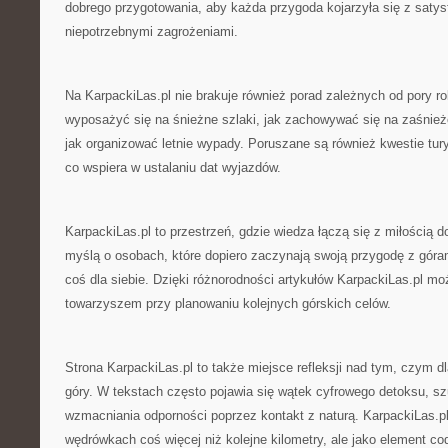
dobrego przygotowania, aby każda przygoda kojarzyła się z satysf
niepotrzebnymi zagrożeniami.
Na KarpackiLas.pl nie brakuje również porad zależnych od pory ro
wyposażyć się na śnieżne szlaki, jak zachowywać się na zaśnież
jak organizować letnie wypady. Poruszane są również kwestie turys
co wspiera w ustalaniu dat wyjazdów.
KarpackiLas.pl to przestrzeń, gdzie wiedza łączą się z miłością do
myślą o osobach, które dopiero zaczynają swoją przygodę z góram
coś dla siebie. Dzięki różnorodności artykułów KarpackiLas.pl m
towarzyszem przy planowaniu kolejnych górskich celów.
Strona KarpackiLas.pl to także miejsce refleksji nad tym, czym d
góry. W tekstach często pojawia się wątek cyfrowego detoksu, sz
wzmacniania odporności poprzez kontakt z naturą. KarpackiLas.p
wędrówkach coś więcej niż kolejne kilometry, ale jako element codz