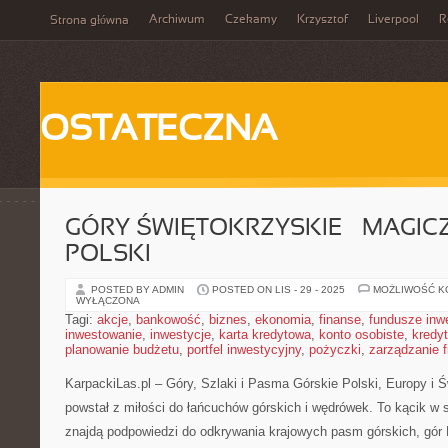
Archiwum
Czekamy
Krzysztof
Liverpool
R
Strona główna
OSTATECZNA
GÓRY ŚWIĘTOKRZYSKIE – MAGIC
POLSKI
POSTED BY ADMIN
POSTED ON LIS - 29 - 2025
MOŻLIWOŚĆ 
WYŁĄCZONA
Tagi:
akcje
,
bankowość
,
biznes
,
ekonomia
,
finanse
,
fundusze inw
inwestowanie
,
inwestycje
,
karta kredytowa
,
konto osobiste
,
kredyt
planowanie budżetu
,
portfel inwestycyjny
,
pożyczki
,
zarządzanie 
KarpackiLas.pl – Góry, Szlaki i Pasma Górskie Polski, Europy i Św
powstał z miłości do łańcuchów górskich i wędrówek. To kącik w 
znajdą podpowiedzi do odkrywania krajowych pasm górskich, gór