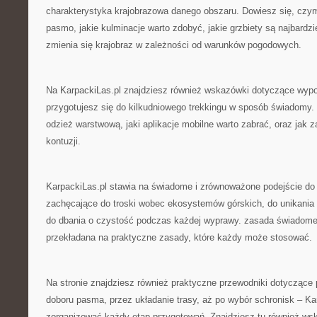
charakterystyka krajobrazowa danego obszaru. Dowiesz się, czym
pasmo, jakie kulminacje warto zdobyć, jakie grzbiety są najbardzi
zmienia się krajobraz w zależności od warunków pogodowych.
Na KarpackiLas.pl znajdziesz również wskazówki dotyczące wypo
przygotujesz się do kilkudniowego trekkingu w sposób świadomy. 
odzież warstwową, jaki aplikacje mobilne warto zabrać, oraz jak
kontuzji.
KarpackiLas.pl stawia na świadome i zrównoważone podejście do g
zachęcające do troski wobec ekosystemów górskich, do unikania 
do dbania o czystość podczas każdej wyprawy. zasada świadomeg
przekładana na praktyczne zasady, które każdy może stosować.
Na stronie znajdziesz również praktyczne przewodniki dotyczące
doboru pasma, przez układanie trasy, aż po wybór schronisk – K
zorganizować każdy etap przygotowań. Znajdziesz tu również ws