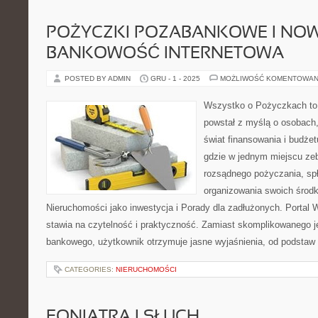
POŻYCZKI POZABANKOWE I NO
BANKOWOŚĆ INTERNETOWA
POSTED BY ADMIN
GRU - 1 - 2025
MOŻLIWOŚĆ KOMENTOWAN
Wszystko o Pożyczkach to s
powstał z myślą o osobach,
świat finansowania i budże
gdzie w jednym miejscu ze
rozsądnego pożyczania, sp
organizowania swoich środ
Nieruchomości jako inwestycja i Porady dla zadłużonych. Porta
stawia na czytelność i praktyczność. Zamiast skomplikowanego 
bankowego, użytkownik otrzymuje jasne wyjaśnienia, od podstaw 
CATEGORIES:
NIERUCHOMOŚCI
FONIATRA I SŁUCH