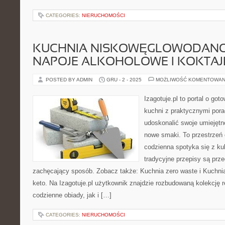
CATEGORIES:
NIERUCHOMOŚCI
KUCHNIA NISKOWĘGLOWODANOW
NAPOJE ALKOHOLOWE I KOKTAJ
POSTED BY ADMIN
GRU - 2 - 2025
MOŻLIWOŚĆ KOMENTOWAN
Izagotuje.pl to portal o got
kuchni z praktycznymi pora
udoskonalić swoje umiejętn
nowe smaki. To przestrzeń 
codzienna spotyka się z ku
tradycyjne przepisy są prz
zachęcający sposób. Zobacz także: Kuchnia zero waste i Kuchni
keto. Na Izagotuje.pl użytkownik znajdzie rozbudowaną kolekcję 
codzienne obiady, jak i […]
CATEGORIES:
NIERUCHOMOŚCI