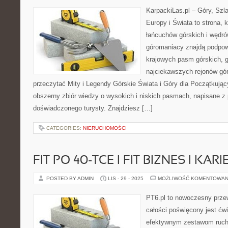
KarpackiLas.pl – Góry, Szl
Europy i Świata to strona, 
łańcuchów górskich i wędrów
góromaniacy znajdą podpow
krajowych pasm górskich, g
najciekawszych rejonów gór
przeczytać Mity i Legendy Górskie Świata i Góry dla Początkując
obszerny zbiór wiedzy o wysokich i niskich pasmach, napisane z
doświadczonego turysty. Znajdziesz […]
CATEGORIES:
NIERUCHOMOŚCI
FIT PO 40-TCE I FIT BIZNES I KAR
POSTED BY ADMIN
LIS - 29 - 2025
MOŻLIWOŚĆ KOMENTOWAN
PT6.pl to nowoczesny przew
całości poświęcony jest ćw
efektywnym zestawom ruc