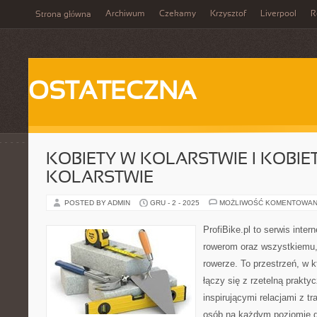
Archiwum
Czekamy
Krzysztof
Liverpool
R
Strona główna
OSTATECZNA
KOBIETY W KOLARSTWIE I KOBIE
KOLARSTWIE
POSTED BY ADMIN
GRU - 2 - 2025
MOŻLIWOŚĆ KOMENTOWAN
ProfiBike.pl to serwis inte
rowerom oraz wszystkiemu, 
rowerze. To przestrzeń, w 
łączy się z rzetelną prakty
inspirującymi relacjami z t
osób na każdym poziomie d