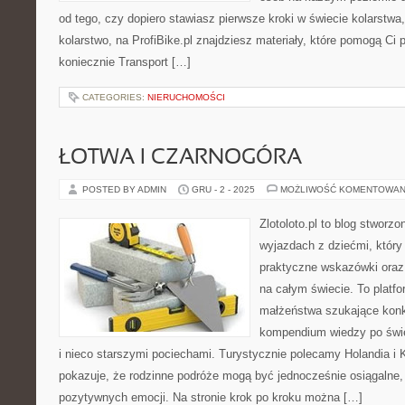
od tego, czy dopiero stawiasz pierwsze kroki w świecie kolarstwa,
kolarstwo, na ProfiBike.pl znajdziesz materiały, które pomogą Ci
koniecznie Transport […]
CATEGORIES:
NIERUCHOMOŚCI
ŁOTWA I CZARNOGÓRA
POSTED BY ADMIN
GRU - 2 - 2025
MOŻLIWOŚĆ KOMENTOWAN
Zlotoloto.pl to blog stworz
wyjazdach z dziećmi, który 
praktyczne wskazówki oraz
na całym świecie. To platf
małżeństwa szukające konk
kompendium wiedzy po świe
i nieco starszymi pociechami. Turystycznie polecamy Holandia i K
pokazuje, że rodzinne podróże mogą być jednocześnie osiągalne,
pozytywnych emocji. Na stronie krok po kroku można […]