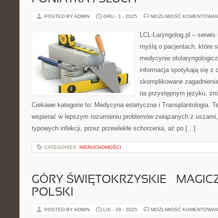
POSTED BY ADMIN
GRU - 1 - 2025
MOŻLIWOŚĆ KOMENTOWAN
LCL-Laryngolog.pl – serwi
myślą o pacjentach, które 
medycynie otolaryngologicz
informacja spotykają się z
skomplikowane zagadnieni
na przystępnym języku, zr
Ciekawe kategorie to: Medycyna estetyczna i Transplantologia. Te
wspierać w lepszym rozumieniu problemów związanych z uszami,
typowych infekcji, przez przewlekłe schorzenia, aż po […]
CATEGORIES:
NIERUCHOMOŚCI
GÓRY ŚWIĘTOKRZYSKIE – MAGIC
POLSKI
POSTED BY ADMIN
LIS - 29 - 2025
MOŻLIWOŚĆ KOMENTOWAN