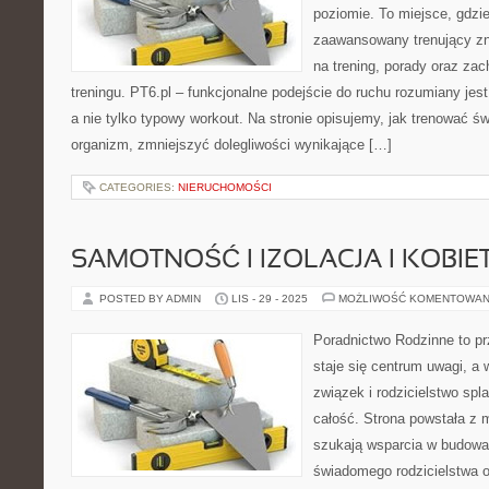
poziomie. To miejsce, gdzie
zaawansowany trenujący z
na trening, porady oraz za
treningu. PT6.pl – funkcjonalne podejście do ruchu rozumiany jest
a nie tylko typowy workout. Na stronie opisujemy, jak trenować ś
organizm, zmniejszyć dolegliwości wynikające […]
CATEGORIES:
NIERUCHOMOŚCI
SAMOTNOŚĆ I IZOLACJA I KOBIE
POSTED BY ADMIN
LIS - 29 - 2025
MOŻLIWOŚĆ KOMENTOWAN
Poradnictwo Rodzinne to pr
staje się centrum uwagi, a 
związek i rodzicielstwo spla
całość. Strona powstała z m
szukają wsparcia w budowani
świadomego rodzicielstwa 