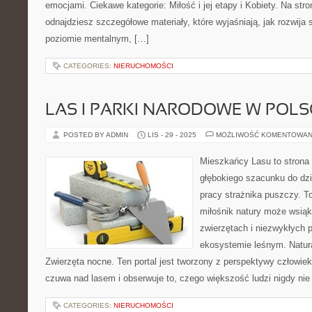
emocjami. Ciekawe kategorie: Miłość i jej etapy i Kobiety. Na str
odnajdziesz szczegółowe materiały, które wyjaśniają, jak rozwija 
poziomie mentalnym, […]
CATEGORIES:
NIERUCHOMOŚCI
LAS I PARKI NARODOWE W POLS
POSTED BY ADMIN
LIS - 29 - 2025
MOŻLIWOŚĆ KOMENTOWAN
Mieszkańcy Lasu to strona 
głębokiego szacunku do dzik
pracy strażnika puszczy. T
miłośnik natury może wsiąk
zwierzętach i niezwykłych 
ekosystemie leśnym. Natura
Zwierzęta nocne. Ten portal jest tworzony z perspektywy człowiek
czuwa nad lasem i obserwuje to, czego większość ludzi nigdy nie
CATEGORIES:
NIERUCHOMOŚCI