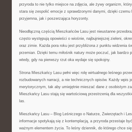
przyroda to nie tylko miejsce na zdjęcia, ale żywy organizm, któ
stara się zespolić emocje z sprawdzonymi danymi, dzięki czemu l
przyjemna, jak i poszerzająca horyzonty.
Nieodłączną częścią Mieszkańców Lasu jest nieustanne przeobraż
często występują opowieści o wiośnie, najbujniejszej zieleni, okre
oraz zimie. Każda pora roku jest przybliżona z punktu widzenia ś
przemian. Dzięki temu miłośnik natury może poczuć, jak bardzo pu
wtedy, gdy na pierwszy rzut oka wydaje się spokojny.
Strona Mieszkańcy Lasu pełni więc rolę wirtualnego leśnego przew
rozbudowanych narracji, a nie technicznych opisów. Każdy wpis 
merytorycznym, tak aby umiejętnie mieszać dane z osobistym z
Mieszkańcy Lasu stają się wartościową przestrzenią dla wszystk
las.
Mieszkańcy Lasu – Blog Leśniczego o Naturze, Zwierzętach i Les
informacje spotykają się z kontemplacją, a przyroda przestaje być
ważnym elementem życia. To leśny dziennik, do którego chce się