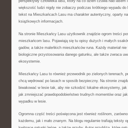
perspektywy człowieka lasu, który na co dzień czuwa nad lasem i
większość ludzi nigdy nie zobaczy podczas krótkiego wypadu do 
tekst na Mieszkańcach Lasu ma charakter autentyczny, oparty na 
książkowych informacjach.
Na stronie Mieszkańcy Lasu użytkownik znajdzie ogrom treści p
mieszkańcom lasu. Pojawiają się tu opisy dużych i małych ssaków
gadów, a także maleńkich mieszkańców runa. Każdy materiał nie 
biologiczne przystosowania danego gatunku, ale także zwraca uw
ekosystemie.
Mieszkańcy Lasu to również przewodnik po zielonych terenach, p
chcą wędrować po lasach w sposób bezpieczny. Na stronie znajdu
biwakować w lesie tak, aby nie szkodzić lokalne ekosystemy, jak
jak zmniejszać prawdopodobieństwo trudnych momentów oraz jak
wypadku w lesie.
Ogromna część treści poświęcona jest również roślinom, zarówn
każdemu, jak i mało znanym. Na blogu regularnie trafiają teksty o
kwitnące gatunki leśne, a także grzyby. Autor przybliża, które gat