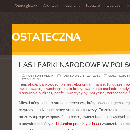
Archiwum
Czekamy
Krzysztof
Liverpool
R
Strona główna
OSTATECZNA
LAS I PARKI NARODOWE W POLS
POSTED BY ADMIN
POSTED ON LIS - 29 - 2025
MOŻLIWOŚĆ 
WYŁĄCZONA
Tagi:
akcje
,
bankowość
,
biznes
,
ekonomia
,
finanse
,
fundusze inw
inwestowanie
,
inwestycje
,
karta kredytowa
,
konto osobiste
,
kredyt
planowanie budżetu
,
portfel inwestycyjny
,
pożyczki
,
zarządzanie 
Mieszkańcy Lasu to strona internetowa, który powstał z głębokieg
przyrody i codziennej pracy strażnika puszczy. To zakątek sieci, 
może wsiąknąć w opowieści o borze, zwierzętach i niezwykłych 
ekosystemie leśnym.
Naturalne produkty z lasu
i Zwierzęta nocne.