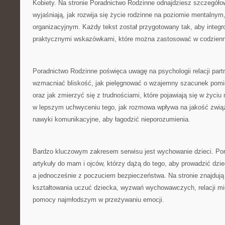
Kobiety. Na stronie Poradnictwo Rodzinne odnajdziesz szczegółow
wyjaśniają, jak rozwija się życie rodzinne na poziomie mentalnym,
organizacyjnym. Każdy tekst został przygotowany tak, aby integ
praktycznymi wskazówkami, które można zastosować w codzienn
Poradnictwo Rodzinne poświęca uwagę na psychologii relacji partn
wzmacniać bliskość, jak pielęgnować o wzajemny szacunek pom
oraz jak zmierzyć się z trudnościami, które pojawiają się w życi
w lepszym uchwyceniu tego, jak rozmowa wpływa na jakość związ
nawyki komunikacyjne, aby łagodzić nieporozumienia.
Bardzo kluczowym zakresem serwisu jest wychowanie dzieci. Por
artykuły do mam i ojców, którzy dążą do tego, aby prowadzić dzi
a jednocześnie z poczuciem bezpieczeństwa. Na stronie znajdują
kształtowania uczuć dziecka, wyzwań wychowawczych, relacji mi
pomocy najmłodszym w przeżywaniu emocji.