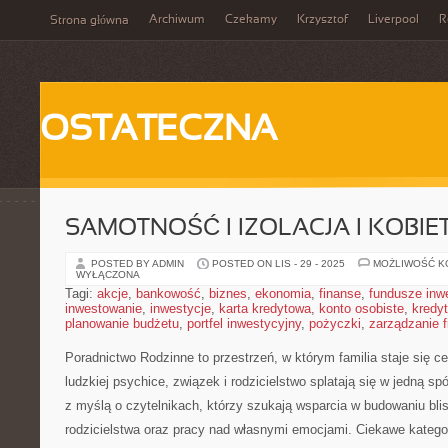
Archiwum
Czekamy
Krzysztof
Liverpool
R
Strona główna
OSTATECZNA
SAMOTNOŚĆ I IZOLACJA I KOBIE
POSTED BY ADMIN
POSTED ON LIS - 29 - 2025
MOŻLIWOŚĆ 
WYŁĄCZONA
Tagi:
akcje
,
bankowość
,
biznes
,
ekonomia
,
finanse
,
fundusze inw
inwestowanie
,
inwestycje
,
karta kredytowa
,
konto osobiste
,
kredyt
planowanie budżetu
,
portfel inwestycyjny
,
pożyczki
,
zarządzanie 
Poradnictwo Rodzinne to przestrzeń, w którym familia staje się c
ludzkiej psychice, związek i rodzicielstwo splatają się w jedną sp
z myślą o czytelnikach, którzy szukają wsparcia w budowaniu blis
rodzicielstwa oraz pracy nad własnymi emocjami. Ciekawe katego