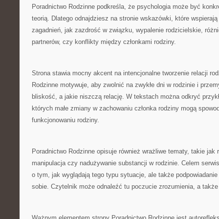
Poradnictwo Rodzinne podkreśla, że psychologia może być konkre
teorią. Dlatego odnajdziesz na stronie wskazówki, które wspieraj
zagadnień, jak zazdrość w związku, wypalenie rodzicielskie, różn
partnerów, czy konflikty między członkami rodziny.
Strona stawia mocny akcent na intencjonalne tworzenie relacji ro
Rodzinne motywuje, aby zwolnić na zwykłe dni w rodzinie i przemy
bliskość, a jakie niszczą relację. W tekstach można odkryć przy
których małe zmiany w zachowaniu członka rodziny mogą spow
funkcjonowaniu rodziny.
Poradnictwo Rodzinne opisuje również wrażliwe tematy, takie jak 
manipulacja czy nadużywanie substancji w rodzinie. Celem serwis
o tym, jak wyglądają tego typu sytuacje, ale także podpowiadanie
sobie. Czytelnik może odnaleźć tu poczucie zrozumienia, a takż
Ważnym elementem strony Poradnictwo Rodzinne jest autorefleksj