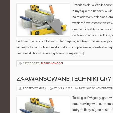
Przedszkole w Wielichowie 
z myślą o maluchach w wie
najmłodszych dzieciach ora
wspierać wzrastanie dzieck
gromadzi praktyczne wska
codzienności z dzieckiem, o
budować poczucie bliskości. To miejsce, w którym teoria spotyka
łatwiej wdrażać dobre nawyki w domu i w placówce przedszkolnej
niemowląt. Na stronie znajdziesz pomysły […]
CATEGORIES:
NIERUCHOMOŚCI
ZAAWANSOWANE TECHNIKI GRY
POSTED BY ADMIN
STY - 29 - 2026
MOŻLIWOŚĆ KOMENTOWA
To blog poświęcony grze w b
oraz bowlingowi – czterem 
których liczy się celność, 