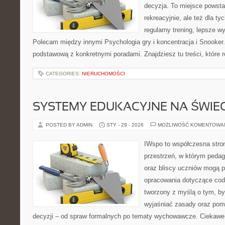
decyzja. To miejsce powstał
rekreacyjnie, ale też dla ty
regularny trening, lepsze wy
Polecam między innymi Psychologia gry i koncentracja i Snooker.
podstawową z konkretnymi poradami. Znajdziesz tu treści, które r
CATEGORIES:
NIERUCHOMOŚCI
SYSTEMY EDUKACYJNE NA ŚWIEC
POSTED BY ADMIN
STY - 29 - 2026
MOŻLIWOŚĆ KOMENTOWA
IWspo to współczesna stro
przestrzeń, w którym pedago
oraz bliscy uczniów mogą 
opracowania dotyczące codz
tworzony z myślą o tym, by
wyjaśniać zasady oraz po
decyzji – od spraw formalnych po tematy wychowawcze. Ciekawe 