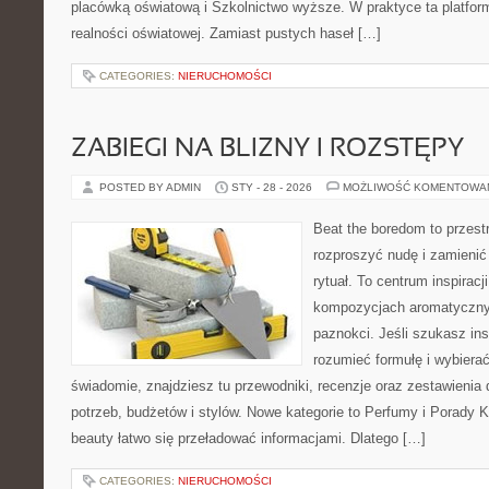
placówką oświatową i Szkolnictwo wyższe. W praktyce ta platform
realności oświatowej. Zamiast pustych haseł […]
CATEGORIES:
NIERUCHOMOŚCI
ZABIEGI NA BLIZNY I ROZSTĘPY
POSTED BY ADMIN
STY - 28 - 2026
MOŻLIWOŚĆ KOMENTOWA
Beat the boredom to przest
rozproszyć nudę i zamienić
rytuał. To centrum inspiracj
kompozycjach aromatycznyc
paznokci. Jeśli szukasz insp
rozumieć formułę i wybierać
świadomie, znajdziesz tu przewodniki, recenzje oraz zestawieni
potrzeb, budżetów i stylów. Nowe kategorie to Perfumy i Porady
beauty łatwo się przeładować informacjami. Dlatego […]
CATEGORIES:
NIERUCHOMOŚCI