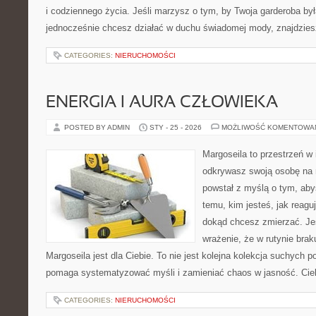
i codziennego życia. Jeśli marzysz o tym, by Twoja garderoba była
jednocześnie chcesz działać w duchu świadomej mody, znajdzie
CATEGORIES:
NIERUCHOMOŚCI
ENERGIA I AURA CZŁOWIEKA
POSTED BY ADMIN
STY - 25 - 2026
MOŻLIWOŚĆ KOMENTOWA
Margoseila to przestrzeń w 
odkrywasz swoją osobę na n
powstał z myślą o tym, aby
temu, kim jesteś, jak reagu
dokąd chcesz zmierzać. Jeś
wrażenie, że w rutynie brak
Margoseila jest dla Ciebie. To nie jest kolejna kolekcja suchych p
pomaga systematyzować myśli i zamieniać chaos w jasność. Ci
CATEGORIES:
NIERUCHOMOŚCI