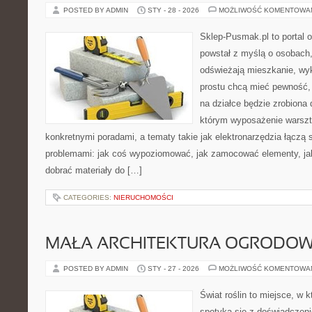
POSTED BY ADMIN
STY - 28 - 2026
MOŻLIWOŚĆ KOMENTOWA
Sklep-Pusmak.pl to portal o
powstał z myślą o osobach,
odświeżają mieszkanie, wy
prostu chcą mieć pewność,
na działce będzie zrobiona 
którym wyposażenie warszta
konkretnymi poradami, a tematy takie jak elektronarzędzia łączą 
problemami: jak coś wypoziomować, jak zamocować elementy, jak
dobrać materiały do […]
CATEGORIES:
NIERUCHOMOŚCI
MAŁA ARCHITEKTURA OGRODO
POSTED BY ADMIN
STY - 27 - 2026
MOŻLIWOŚĆ KOMENTOWA
Świat roślin to miejsce, w k
spotyka się z doświadczeni