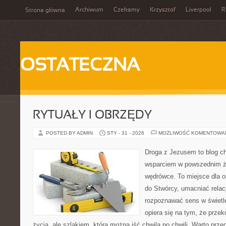
Archiwum
Czekamy
Krzysztof
Liverpool
R
Strona główna
OSTATECZNA
RYTUAŁY I OBRZĘDY
POSTED BY ADMIN
STY - 31 - 2026
MOŻLIWOŚĆ KOMENTOWA
Droga z Jezusem to blog ch
wsparciem w powszednim ży
wędrówce. To miejsce dla o
do Stwórcy, umacniać rela
rozpoznawać sens w świetl
opiera się na tym, że przek
życia, ale szlakiem, którą można iść chwila po chwili. Warto prze