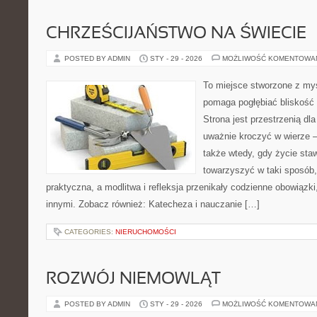
CHRZEŚCIJAŃSTWO NA ŚWIECIE
POSTED BY ADMIN
STY - 29 - 2026
MOŻLIWOŚĆ KOMENTOWA
To miejsce stworzone z myś
pomaga pogłębiać bliskość
Strona jest przestrzenią dla
uważnie kroczyć w wierze – 
także wtedy, gdy życie staw
towarzyszyć w taki sposób
praktyczna, a modlitwa i refleksja przenikały codzienne obowiązki
innymi. Zobacz również: Katecheza i nauczanie […]
CATEGORIES:
NIERUCHOMOŚCI
ROZWÓJ NIEMOWLĄT
POSTED BY ADMIN
STY - 29 - 2026
MOŻLIWOŚĆ KOMENTOWA