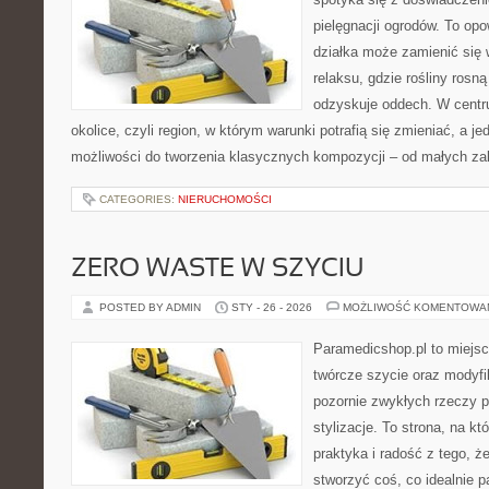
pielęgnacji ogrodów. To opo
działka może zamienić się 
relaksu, gdzie rośliny rosn
odzyskuje oddech. W centrum
okolice, czyli region, w którym warunki potrafią się zmieniać, a 
możliwości do tworzenia klasycznych kompozycji – od małych z
CATEGORIES:
NIERUCHOMOŚCI
ZERO WASTE W SZYCIU
POSTED BY ADMIN
STY - 26 - 2026
MOŻLIWOŚĆ KOMENTOWA
Paramedicshop.pl to miejsc
twórcze szycie oraz modyfi
pozornie zwykłych rzeczy 
stylizacje. To strona, na któ
praktyka i radość z tego, 
stworzyć coś, co idealnie p