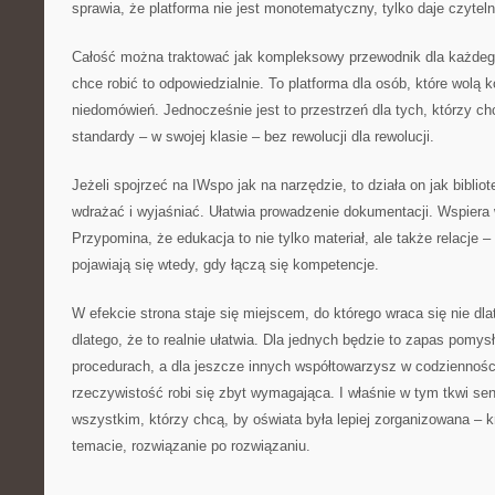
sprawia, że platforma nie jest monotematyczny, tylko daje czyteln
Całość można traktować jak kompleksowy przewodnik dla każdego,
chce robić to odpowiedzialnie. To platforma dla osób, które wolą 
niedomówień. Jednocześnie jest to przestrzeń dla tych, którzy 
standardy – w swojej klasie – bez rewolucji dla rewolucji.
Jeżeli spojrzeć na IWspo jak na narzędzie, to działa on jak bibl
wdrażać i wyjaśniać. Ułatwia prowadzenie dokumentacji. Wspier
Przypomina, że edukacja to nie tylko materiał, ale także relacje – 
pojawiają się wtedy, gdy łączą się kompetencje.
W efekcie strona staje się miejscem, do którego wraca się nie dlat
dlatego, że to realnie ułatwia. Dla jednych będzie to zapas pomy
procedurach, a dla jeszcze innych współtowarzysz w codziennośc
rzeczywistość robi się zbyt wymagająca. I właśnie w tym tkwi se
wszystkim, którzy chcą, by oświata była lepiej zorganizowana – k
temacie, rozwiązanie po rozwiązaniu.