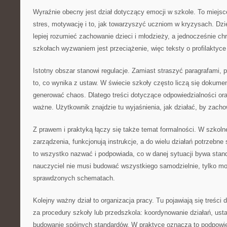
Wyraźnie obecny jest dział dotyczący emocji w szkole. To miejsce
stres, motywację i to, jak towarzyszyć uczniom w kryzysach. Dz
lepiej rozumieć zachowanie dzieci i młodzieży, a jednocześnie ch
szkołach wyzwaniem jest przeciążenie, więc teksty o profilaktyce
Istotny obszar stanowi regulacje. Zamiast straszyć paragrafami,
to, co wynika z ustaw. W świecie szkoły często liczą się dokument
generować chaos. Dlatego treści dotyczące odpowiedzialności ora
ważne. Użytkownik znajdzie tu wyjaśnienia, jak działać, by zach
Z prawem i praktyką łączy się także temat formalności. W szkoln
zarządzenia, funkcjonują instrukcje, a do wielu działań potrzebn
to wszystko nazwać i podpowiada, co w danej sytuacji bywa stan
nauczyciel nie musi budować wszystkiego samodzielnie, tylko mo
sprawdzonych schematach.
Kolejny ważny dział to organizacja pracy. Tu pojawiają się treści 
za procedury szkoły lub przedszkola: koordynowanie działań, usta
budowanie spójnych standardów. W praktyce oznacza to podpowi