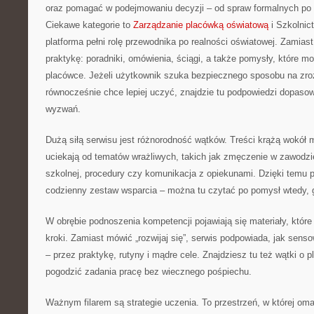
oraz pomagać w podejmowaniu decyzji – od spraw formalnych p
Ciekawe kategorie to
Zarządzanie placówką oświatową
i Szkolnic
platforma pełni rolę przewodnika po realności oświatowej. Zamias
praktykę: poradniki, omówienia, ściągi, a także pomysły, które 
placówce. Jeżeli użytkownik szuka bezpiecznego sposobu na zr
równocześnie chce lepiej uczyć, znajdzie tu podpowiedzi dopas
wyzwań.
Dużą siłą serwisu jest różnorodność wątków. Treści krążą wokół 
uciekają od tematów wrażliwych, takich jak zmęczenie w zawodzi
szkolnej, procedury czy komunikacja z opiekunami. Dzięki temu pl
codzienny zestaw wsparcia – można tu czytać po pomysł wtedy, g
W obrębie podnoszenia kompetencji pojawiają się materiały, któr
kroki. Zamiast mówić „rozwijaj się”, serwis podpowiada, jak sen
– przez praktykę, rutyny i mądre cele. Znajdziesz tu też wątki o p
pogodzić zadania pracę bez wiecznego pośpiechu.
Ważnym filarem są strategie uczenia. To przestrzeń, w której om