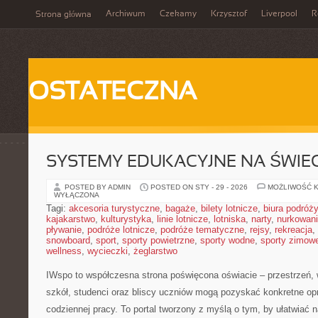
Archiwum
Czekamy
Krzysztof
Liverpool
R
Strona główna
OSTATECZNA
SYSTEMY EDUKACYJNE NA ŚWIEC
POSTED BY ADMIN
POSTED ON STY - 29 - 2026
MOŻLIWOŚĆ 
WYŁĄCZONA
Tagi:
akcesoria turystyczne
,
bagaże
,
bilety lotnicze
,
biura podróży
kajakarstwo
,
kulturystyka
,
linie lotnicze
,
lotniska
,
narty
,
nurkowan
pływanie
,
podróże lotnicze
,
podróże tematyczne
,
rejsy
,
rekreacja
,
snowboard
,
sport
,
sporty powietrzne
,
sporty wodne
,
sporty zimow
wellness
,
wycieczki
,
żeglarstwo
IWspo to współczesna strona poświęcona oświacie – przestrzeń, 
szkół, studenci oraz bliscy uczniów mogą pozyskać konkretne o
codziennej pracy. To portal tworzony z myślą o tym, by ułatwiać