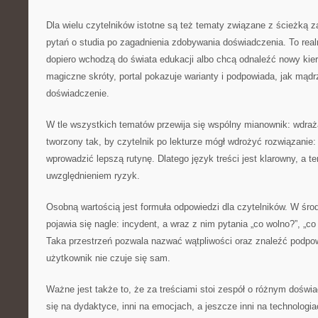
Dla wielu czytelników istotne są też tematy związane z ścieżką 
pytań o studia po zagadnienia zdobywania doświadczenia. To real
dopiero wchodzą do świata edukacji albo chcą odnaleźć nowy kie
magiczne skróty, portal pokazuje warianty i podpowiada, jak mąd
doświadczenie.
W tle wszystkich tematów przewija się wspólny mianownik: wdraża
tworzony tak, by czytelnik po lekturze mógł wdrożyć rozwiązanie
wprowadzić lepszą rutynę. Dlatego język treści jest klarowny, a 
uwzględnieniem ryzyk.
Osobną wartością jest formuła odpowiedzi dla czytelników. W śro
pojawia się nagle: incydent, a wraz z nim pytania „co wolno?”, „co 
Taka przestrzeń pozwala nazwać wątpliwości oraz znaleźć podpow
użytkownik nie czuje się sam.
Ważne jest także to, że za treściami stoi zespół o różnym doświa
się na dydaktyce, inni na emocjach, a jeszcze inni na technologi