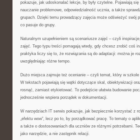
pokazuje, jak udoskonalać lekcje, by były czytelne. Pojawiają się 
nauczanie problemowe, odpowiedzialność ucznia, a także sprawd
grupach. Dzięki temu prowadzący zajęcia może odświeżyć swój pa
co pasuje do grupy.
Naturalnym uzupełnieniem są scenariusze zajęć – czyli inspiracje,
zajęć. Tego typu treści pomagają wtedy, gdy chcesz zrobić coś i
praktyka liczy się to, że rozwiązania są do adaptacji: można je r
uwzględniając różne tempo.
Dużo miejsca zajmuje też ocenianie – czyli temat, który w szkole
W tekstach pojawiają się wątki dotyczące skal, obiektywizacji o
rosnąć, zamiast etykietować. To podejście ułatwia budowanie poc
jednocześnie wspiera porządek w dokumentacji.
W narzędziach IT serwis pokazuje, jak bezpiecznie korzystać z r
„efektu wow”, lecz po to, by porządkować pracę. To tematy o aplik
a także o dostosowaniach dla uczniów ze różnymi potrzebami. Tec
jako narzędzie, a nie zastępnik relacji.