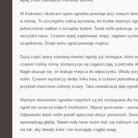
lepiej znosi trudniejsze momenty sezonu.
W Krakowie i okolicach sporo ogrodów powstaje przy nowych dom
w ziemię. To szczególny rodzaj wyzwania, bo trzeba stworzyć ogr
jednocześnie zadbać o rozsądny budżet. Świat roślin pokazuje, ż
wszystko naraz. Czasem lepiej zaplanować etapy: najpierw syste
uzupełnienia. Dzięki temu ogród powstaje mądrze.
Dużą część pracy stanowią również ogrody już istniejące, które 
czasem rośliny rosną, kompozycje się zagęszczają, a potrzeby d
Nagle okazuje się, że brakuje miejsca do odpoczynku. Wtedy prz
roślin. Czasem wystarczy dodać kilka traw, a czasem potrzebna 
przykład stworzenie zielonej ściany. Taka rewitalizacja daje ogro
Ważnym elementem ogrodów miejskich są też rozwiązania dla mały
ogród nie oznacza małych możliwości. Wprost przeciwnie – wyma
Odpowiedni dobór roślin potrafi optycznie ułożyć przestrzeń. Donic
wprowadzają głębię. Nawet mały taras może stać się zielonym salo
się tak, aby dawały kolor i nie wymagały ciągłej uwagi.