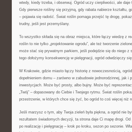
wtedy, kiedy trzeba, i obserwuj. Ogród uczy cierpliwości, ale daje
Gdy pierwsze rośliny się przyjmą, gdy rabata nabierze kształtu, g
– pojawia się radość. Świat roślin pomaga przejść tę drogę, poka
trudny, jeśli jest przemyślany.
To wszystko składa się na obraz miejsca, które łączy wiedzę z re
roślin to nie tylko „projektowanie ogrodu”, ale też tworzenie zielo
może stać się prywatnym parkiem, jeśli podejdzie się do niego z 
tego dołożymy konsekwencję w pielęgnacji, ogród odwdzięczy się
W Krakowie, gdzie miasto łączy historię z nowoczesnością, ogr
dopełnieniem domu – zarówno w zabudowie jednorodzinnej, jak i
inwestycjach. Może być prosty, albo bujny. Może być reprezentac
„Twój” – dopasowany do Ciebie i Twojego rytmu. Świat roślin poka
przestrzenie, w których chce się żyć, bo ogród to coś więcej niż r
Jeśli marzysz o tym, aby Twoja zieleń była piękna, a ogród nie by
rezultatem świadomych decyzji, ta strona daje Ci mapę drogi. Od p
po realizację i pielęgnację – krok po kroku, sezon po sezonie. Wł