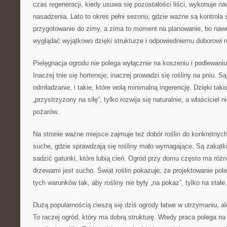
czas regeneracji, kiedy usuwa się pozostałości liści, wykonuje na
nasadzenia. Lato to okres pełni sezonu, gdzie ważne są kontrola
przygotowanie do zimy, a zima to moment na planowanie, bo naw
wyglądać wyjątkowo dzięki strukturze i odpowiedniemu doborowi ro
Pielęgnacja ogrodu nie polega wyłącznie na koszeniu i podlewaniu
Inaczej tnie się hortensje, inaczej prowadzi się rośliny na pniu. Są 
odmładzanie, i takie, które wolą minimalną ingerencję. Dzięki taki
„przystrzyżony na siłę”, tylko rozwija się naturalnie, a właściciel 
pożarów.
Na stronie ważne miejsce zajmuje też dobór roślin do konkretny
suche, gdzie sprawdzają się rośliny mało wymagające. Są zakątki w
sadzić gatunki, które lubią cień. Ogród przy domu często ma różn
drzewami jest sucho. Świat roślin pokazuje, że projektowanie po
tych warunków tak, aby rośliny nie były „na pokaz”, tylko na stałe.
Dużą popularnością cieszą się dziś ogrody łatwe w utrzymaniu, al
To raczej ogród, który ma dobrą strukturę. Wtedy praca polega na 