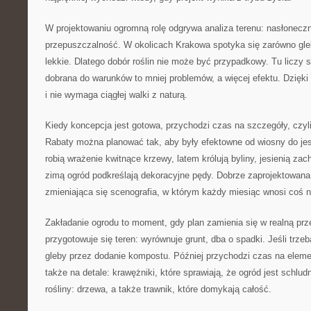
W projektowaniu ogromną rolę odgrywa analiza terenu: nasłoneczni
przepuszczalność. W okolicach Krakowa spotyka się zarówno gleby
lekkie. Dlatego dobór roślin nie może być przypadkowy. Tu liczy s
dobrana do warunków to mniej problemów, a więcej efektu. Dzięki 
i nie wymaga ciągłej walki z naturą.
Kiedy koncepcja jest gotowa, przychodzi czas na szczegóły, czyli
Rabaty można planować tak, aby były efektowne od wiosny do jes
robią wrażenie kwitnące krzewy, latem królują byliny, jesienią za
zimą ogród podkreślają dekoracyjne pędy. Dobrze zaprojektowana 
zmieniająca się scenografia, w którym każdy miesiąc wnosi coś 
Zakładanie ogrodu to moment, gdy plan zamienia się w realną prz
przygotowuje się teren: wyrównuje grunt, dba o spadki. Jeśli trze
gleby przez dodanie kompostu. Później przychodzi czas na element
także na detale: krawężniki, które sprawiają, że ogród jest schlud
rośliny: drzewa, a także trawnik, które domykają całość.