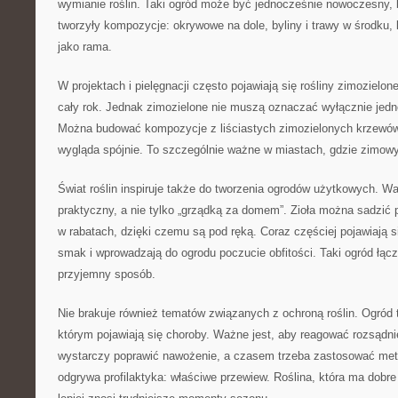
wymianie roślin. Taki ogród może być jednocześnie nowoczesny, bo
tworzyły kompozycje: okrywowe na dole, byliny i trawy w środku, 
jako rama.
W projektach i pielęgnacji często pojawiają się rośliny zimozielon
cały rok. Jednak zimozielone nie muszą oznaczać wyłącznie jedne
Można budować kompozycje z liściastych zimozielonych krzewów
wygląda spójnie. To szczególnie ważne w miastach, gdzie zimowy 
Świat roślin inspiruje także do tworzenia ogrodów użytkowych. 
praktyczny, a nie tylko „grządką za domem”. Zioła można sadzić p
w rabatach, dzięki czemu są pod ręką. Coraz częściej pojawiają si
smak i wprowadzają do ogrodu poczucie obfitości. Taki ogród łąc
przyjemny sposób.
Nie brakuje również tematów związanych z ochroną roślin. Ogród
którym pojawiają się choroby. Ważne jest, aby reagować rozsądni
wystarczy poprawić nawożenie, a czasem trzeba zastosować meto
odgrywa profilaktyka: właściwe przewiew. Roślina, która ma dobre 