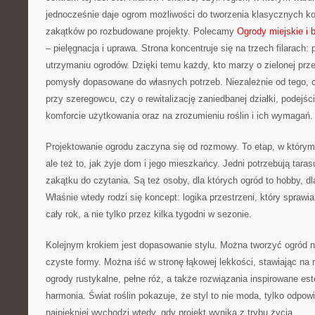
jednocześnie daje ogrom możliwości do tworzenia klasycznych k
zakątków po rozbudowane projekty. Polecamy
Ogrody miejskie i 
– pielęgnacja i uprawa. Strona koncentruje się na trzech filarach: 
utrzymaniu ogrodów. Dzięki temu każdy, kto marzy o zielonej prz
pomysły dopasowane do własnych potrzeb. Niezależnie od tego, c
przy szeregowcu, czy o rewitalizację zaniedbanej działki, podejśc
komforcie użytkowania oraz na zrozumieniu roślin i ich wymagań.
Projektowanie ogrodu zaczyna się od rozmowy. To etap, w którym li
ale też to, jak żyje dom i jego mieszkańcy. Jedni potrzebują tarasu
zakątku do czytania. Są też osoby, dla których ogród to hobby, dl
Właśnie wtedy rodzi się koncept: logika przestrzeni, który sprawia
cały rok, a nie tylko przez kilka tygodni w sezonie.
Kolejnym krokiem jest dopasowanie stylu. Można tworzyć ogród n
czyste formy. Można iść w stronę łąkowej lekkości, stawiając na 
ogrody rustykalne, pełne róż, a także rozwiązania inspirowane est
harmonia. Świat roślin pokazuje, że styl to nie moda, tylko odpow
najpiękniej wychodzi wtedy, gdy projekt wynika z trybu życia.