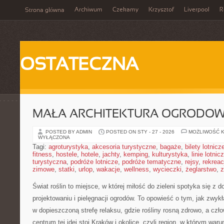
Archiwum
Czekamy
Krzysztof
Liverpool
R
Strona główna
OSTATECZNA
MAŁA ARCHITEKTURA OGRODO
POSTED BY ADMIN
POSTED ON STY - 27 - 2026
MOŻLIWOŚĆ 
WYŁĄCZONA
Tagi:
agroturystyka
,
akcesoria turystyczne
,
bagaże
,
bilety lotnicz
fitness
,
hostele
,
hotele
,
jachty
,
kemping
,
kulturystyka
,
linie lotnic
turystyczna
,
podróże lotnicze
,
podróże tematyczne
,
rejsy
,
rekreac
zimowe
,
statki
,
urlop
,
wakacje
,
wellness
,
wycieczki
,
żeglarstwo
,
z
Świat roślin to miejsce, w której miłość do zieleni spotyka się z
projektowaniu i pielęgnacji ogrodów. To opowieść o tym, jak zwyk
w dopieszczoną strefę relaksu, gdzie rośliny rosną zdrowo, a cz
centrum tej idei stoi Kraków i okolice, czyli region, w którym warun