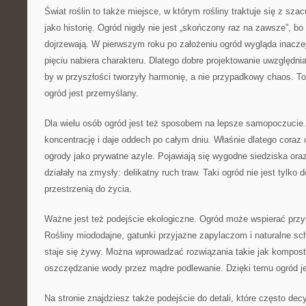
Świat roślin to także miejsce, w którym rośliny traktuje się z sza
jako historię. Ogród nigdy nie jest „skończony raz na zawsze”, bo 
dojrzewają. W pierwszym roku po założeniu ogród wygląda inaczej 
pięciu nabiera charakteru. Dlatego dobre projektowanie uwzględnia
by w przyszłości tworzyły harmonię, a nie przypadkowy chaos. To
ogród jest przemyślany.
Dla wielu osób ogród jest też sposobem na lepsze samopoczucie.
koncentrację i daje oddech po całym dniu. Właśnie dlatego coraz c
ogrody jako prywatne azyle. Pojawiają się wygodne siedziska oraz
działały na zmysły: delikatny ruch traw. Taki ogród nie jest tylko d
przestrzenią do życia.
Ważne jest też podejście ekologiczne. Ogród może wspierać przyr
Rośliny miododajne, gatunki przyjazne zapylaczom i naturalne sch
staje się żywy. Można wprowadzać rozwiązania takie jak kompost
oszczędzanie wody przez mądre podlewanie. Dzięki temu ogród je
Na stronie znajdziesz także podejście do detali, które często dec