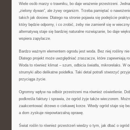
Wiele osób marzy o trawniku, bo daje wrażenie przestrzeni. Jednak
„zielony dywan”, ale żywy organizm. Trzeba pamiętać o nawożeni
takich jak dosiew. Dlatego na stronie pojawia się podejście prakty
który będzie odporny, i co zrobić, żeby nie zamienił się w wieczn
alternatywą staje się bardziej naturalne rozwiązanie, bo daje więk
wspiera zapylacze.
Bardzo ważnym elementem ogrodu jest woda. Bez niej rośliny nie 
Dlatego projekt może uwzględniać zraszacze, które zapewniają ro
Woda to również klimat – szum, odbicia światła, mikrorelaks. W o
strumyki albo delikatne poidełka. Taki detal potrafi stworzyć przy
przyciąga życie.
Ogromny wpływ na odbiór przestrzeni ma również oświetlenie. Dob
podkreśla faktury i sprawia, że ogród żyje także wieczorem. Możn
zaakcentować drzewo o ciekawej korze. Wtedy ogród staje się b
a dom zyskuje niepowtarzalną oprawę.
Świat roślin to również przestrzeń wiedzy o tym, jak dbać o ogró