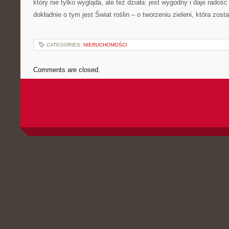
który nie tylko wygląda, ale też działa: jest wygodny i daje radość
dokładnie o tym jest Świat roślin – o tworzeniu zieleni, która zost
CATEGORIES:
NIERUCHOMOŚCI
Comments are closed.