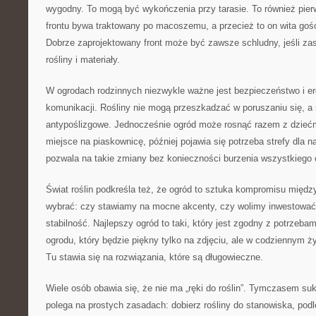
wygodny. To mogą być wykończenia przy tarasie. To również pier
frontu bywa traktowany po macoszemu, a przecież to on wita gośc
Dobrze zaprojektowany front może być zawsze schludny, jeśli zas
rośliny i materiały.
W ogrodach rodzinnych niezwykle ważne jest bezpieczeństwo i e
komunikacji. Rośliny nie mogą przeszkadzać w poruszaniu się, a
antypoślizgowe. Jednocześnie ogród może rosnąć razem z dziećmi
miejsce na piaskownicę, później pojawia się potrzeba strefy dla 
pozwala na takie zmiany bez konieczności burzenia wszystkiego
Świat roślin podkreśla też, że ogród to sztuka kompromisu międ
wybrać: czy stawiamy na mocne akcenty, czy wolimy inwestować
stabilność. Najlepszy ogród to taki, który jest zgodny z potrzeba
ogrodu, który będzie piękny tylko na zdjęciu, ale w codziennym ż
Tu stawia się na rozwiązania, które są długowieczne.
Wiele osób obawia się, że nie ma „ręki do roślin”. Tymczasem su
polega na prostych zasadach: dobierz rośliny do stanowiska, podle