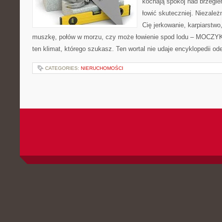
kochają spokój nad brzegie
łowić skuteczniej. Niezależn
Cię jerkowanie, karpiarstwo
muszkę, połów w morzu, czy może łowienie spod lodu – MOCZYK
ten klimat, którego szukasz. Ten wortal nie udaje encyklopedii od
CATEGORIES:
NIERUCHOMOŚCI