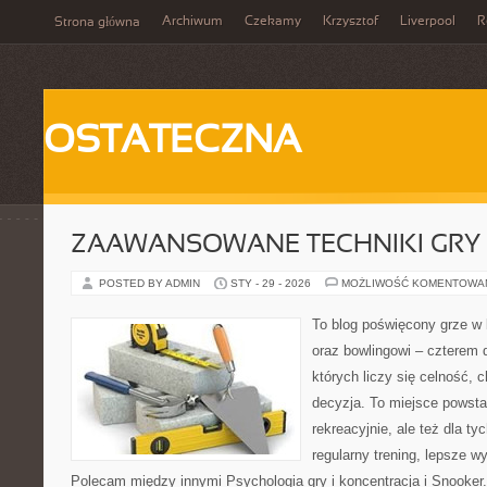
Archiwum
Czekamy
Krzysztof
Liverpool
R
Strona główna
OSTATECZNA
ZAAWANSOWANE TECHNIKI GRY
POSTED BY ADMIN
STY - 29 - 2026
MOŻLIWOŚĆ KOMENTOWA
To blog poświęcony grze w b
oraz bowlingowi – czterem 
których liczy się celność, 
decyzja. To miejsce powstał
rekreacyjnie, ale też dla ty
regularny trening, lepsze wy
Polecam między innymi Psychologia gry i koncentracja i Snooker.