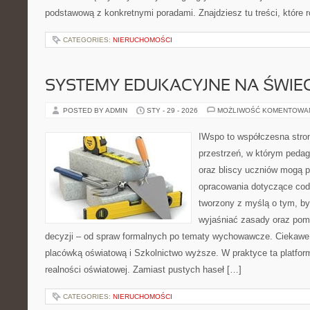
podstawową z konkretnymi poradami. Znajdziesz tu treści, które r
CATEGORIES:
NIERUCHOMOŚCI
SYSTEMY EDUKACYJNE NA ŚWIEC
POSTED BY ADMIN
STY - 29 - 2026
MOŻLIWOŚĆ KOMENTOWA
IWspo to współczesna stro
przestrzeń, w którym pedago
oraz bliscy uczniów mogą 
opracowania dotyczące codz
tworzony z myślą o tym, by
wyjaśniać zasady oraz po
decyzji – od spraw formalnych po tematy wychowawcze. Ciekawe 
placówką oświatową i Szkolnictwo wyższe. W praktyce ta platform
realności oświatowej. Zamiast pustych haseł […]
CATEGORIES:
NIERUCHOMOŚCI