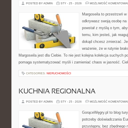
POSTED BY ADMIN
STY - 25 - 2026
MOŻLIWOŚĆ KOMENTOWA
Margoseila to przestrzeń w 
odkrywasz swoją osobę na n
powstał z myślą o tym, aby
temu, kim jesteś, jak reagu
dokąd chcesz zmierzać. Jeś
wrażenie, że w rutynie brak
Margoseila jest dla Ciebie. To nie jest kolejna kolekcja suchych p
pomaga systematyzować myśli i zamieniać chaos w jasność. Ci
CATEGORIES:
NIERUCHOMOŚCI
KUCHNIA REGIONALNA
POSTED BY ADMIN
STY - 25 - 2026
MOŻLIWOŚĆ KOMENTOWA
GorąceWęgry.pl to blog tury
potrzeby doświadczania Eu
przystępny, bez zbędnego n