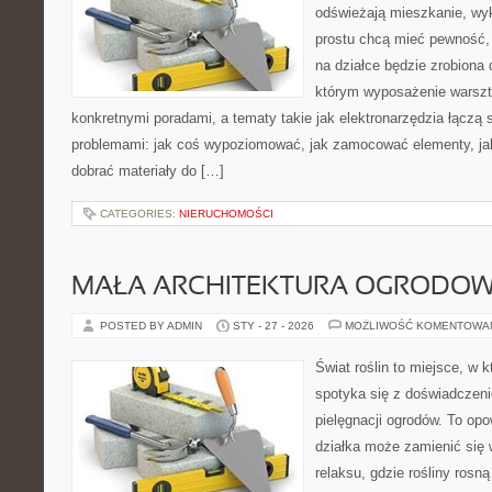
odświeżają mieszkanie, wy
prostu chcą mieć pewność,
na działce będzie zrobiona 
którym wyposażenie warszta
konkretnymi poradami, a tematy takie jak elektronarzędzia łączą 
problemami: jak coś wypoziomować, jak zamocować elementy, jak
dobrać materiały do […]
CATEGORIES:
NIERUCHOMOŚCI
MAŁA ARCHITEKTURA OGRODO
POSTED BY ADMIN
STY - 27 - 2026
MOŻLIWOŚĆ KOMENTOWA
Świat roślin to miejsce, w k
spotyka się z doświadczeni
pielęgnacji ogrodów. To opo
działka może zamienić się 
relaksu, gdzie rośliny rosn