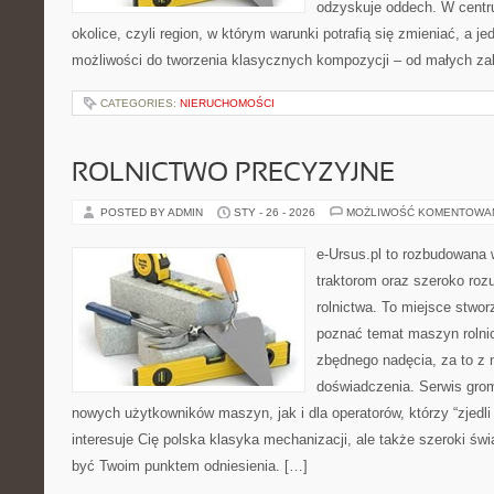
odzyskuje oddech. W centrum
okolice, czyli region, w którym warunki potrafią się zmieniać, a 
możliwości do tworzenia klasycznych kompozycji – od małych z
CATEGORIES:
NIERUCHOMOŚCI
ROLNICTWO PRECYZYJNE
POSTED BY ADMIN
STY - 26 - 2026
MOŻLIWOŚĆ KOMENTOWA
e-Ursus.pl to rozbudowana 
traktorom oraz szeroko roz
rolnictwa. To miejsce stwor
poznać temat maszyn rolni
zbędnego nadęcia, za to z 
doświadczenia. Serwis grom
nowych użytkowników maszyn, jak i dla operatorów, którzy “zjedli 
interesuje Cię polska klasyka mechanizacji, ale także szeroki św
być Twoim punktem odniesienia. […]