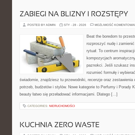
ZABIEGI NA BLIZNY I ROZSTĘPY
POSTED BY ADMIN
STY - 28 - 2026
MOŻLIWOŚĆ KOMENTOWA
Beat the boredom to przest
rozproszyć nudę i zamienić
rytuał. To centrum inspiracj
kompozycjach aromatycznyc
paznokci. Jeśli szukasz insp
rozumieć formułę i wybierać
świadomie, znajdziesz tu przewodniki, recenzje oraz zestawieni
potrzeb, budżetów i stylów. Nowe kategorie to Perfumy i Porady
beauty łatwo się przeładować informacjami. Dlatego […]
CATEGORIES:
NIERUCHOMOŚCI
KUCHNIA ZERO WASTE