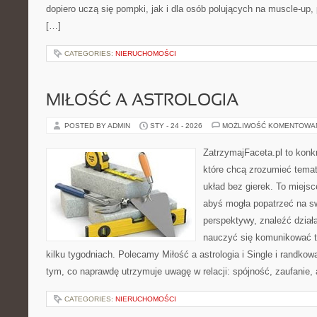
dopiero uczą się pompki, jak i dla osób polujących na muscle-up,
[…]
CATEGORIES:
NIERUCHOMOŚCI
MIŁOŚĆ A ASTROLOGIA
POSTED BY ADMIN
STY - 24 - 2026
MOŻLIWOŚĆ KOMENTOWA
ZatrzymajFaceta.pl to konkr
które chcą zrozumieć temat
układ bez gierek. To miejs
abyś mogła popatrzeć na sw
perspektywy, znaleźć dział
nauczyć się komunikować ta
kilku tygodniach. Polecamy Miłość a astrologia i Single i randkow
tym, co naprawdę utrzymuje uwagę w relacji: spójność, zaufanie,
CATEGORIES:
NIERUCHOMOŚCI