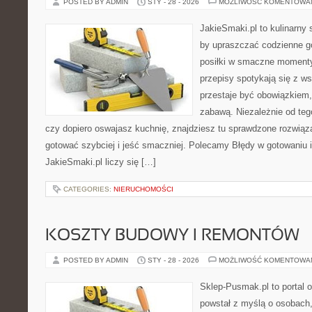
POSTED BY ADMIN
STY - 28 - 2026
MOŻLIWOŚĆ KOMENTOWA
JakieSmaki.pl to kulinarny s
by upraszczać codzienne g
posiłki w smaczne momenty.
przepisy spotykają się z w
przestaje być obowiązkiem,
zabawą. Niezależnie od teg
czy dopiero oswajasz kuchnię, znajdziesz tu sprawdzone rozwiąz
gotować szybciej i jeść smaczniej. Polecamy Błędy w gotowaniu i
JakieSmaki.pl liczy się […]
CATEGORIES:
NIERUCHOMOŚCI
KOSZTY BUDOWY I REMONTÓW
POSTED BY ADMIN
STY - 28 - 2026
MOŻLIWOŚĆ KOMENTOWA
Sklep-Pusmak.pl to portal o
powstał z myślą o osobach,