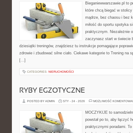
Bieganiewwarszawie.pl to p
które chcą biegać w stolicy
mądrze, bez chaosu i bez ko
miłość do sportu spotyka s
praktycznym. Niezależnie o
zaczynasz start w świecie
dziesiątki treningów, znajdziesz tu instrukcje pomagające poprawi
zdrowie i zbudować silne ciało. Ciekawe kategorie to Trening na sp
[…]
CATEGORIES:
NIERUCHOMOŚCI
RYBY EGZOTYCZNE
POSTED BY ADMIN
STY - 24 - 2026
MOŻLIWOŚĆ KOMENTOWA
MOCZYKIJE to samodzielny 
powstał po to, aby łączyć 
praktycznymi poradami. To 