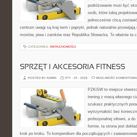
podróżowanie musi być sko
osób, które lubią projektow
jednocześnie chcą zostawi
centrum uwagi są kraj term i papryki, jednak naturalnie przewijają 
mostów, piwa i zamków oraz Republika Słowacka. To właśnie ta 
CATEGORIES:
NIERUCHOMOŚCI
SPRZĘT I AKCESORIA FITNESS
POSTED BY ADMIN
STY - 25 - 2026
MOŻLIWOŚĆ KOMENTOWA
PZKiSW to miejsce stworzo
trening z masą własnego cia
szukasz praktycznych por
wytrzymałość bez konieczn
profesjonalnej siłowni, a d
formie, ta strona jest dokła
krok po kroku. To kompendium dla początkujących i zaawansowany