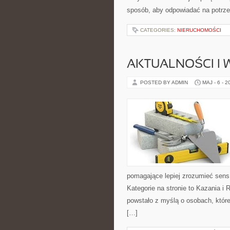
sposób, aby odpowiadać na potrze
CATEGORIES:
NIERUCHOMOŚCI
AKTUALNOŚCI I
POSTED BY ADMIN
MAJ - 6 - 2
pomagające lepiej zrozumieć sen
Kategorie na stronie to Kazania i 
powstało z myślą o osobach, które
[…]