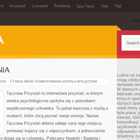
my
Krzysztof
Liverpool
Redakcja
Tagi
Tagi
Spis Treści
SUB
A
NIA
Ludzie od za
mogą zdobyw
NOWINKI
 2026
MOŻLIWOŚĆ KOMENTOWANIA
ZOSTAŁA WYŁĄCZONA
doświadczeni
I
BADANIA
W dawnych cz
Tęczowa Przystań to internetowa przystań, w którym
biblioteki or
których spot
wiedza psychologiczna spotyka się z potrzebami
różnych dzie
nowe formy p
współczesnego człowieka. To portal tworzona z myślą o
była prasa, p
osobach, które chcą poznać swoje emocje. Nazwa
internet, kt
komunikacji
Tęczowa Przystań dobrze oddaje sens tego miejsca,
użytkownik s
ponieważ kojarzy się z odpoczynkiem, a jednocześnie
odpowiedzi n
dziedziny ży
 dzieje się w człowieku. Polecamy Nowinki i Badania i