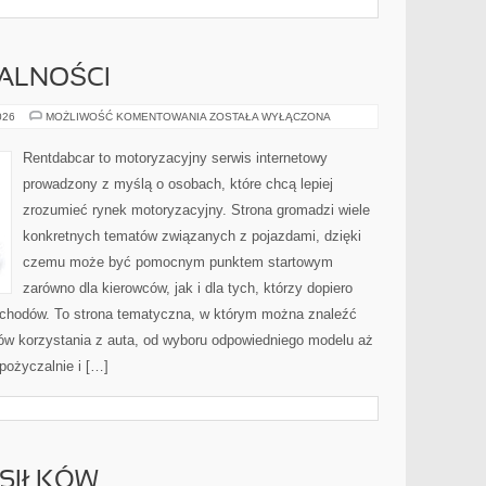
MALNOŚCI
PRZEPISY
026
MOŻLIWOŚĆ KOMENTOWANIA
ZOSTAŁA WYŁĄCZONA
I
FORMALNOŚCI
Rentdabcar to motoryzacyjny serwis internetowy
prowadzony z myślą o osobach, które chcą lepiej
zrozumieć rynek motoryzacyjny. Strona gromadzi wiele
konkretnych tematów związanych z pojazdami, dzięki
czemu może być pomocnym punktem startowym
zarówno dla kierowców, jak i dla tych, którzy dopiero
ochodów. To strona tematyczna, w którym można znaleźć
ów korzystania z auta, od wyboru odpowiedniego modelu aż
pożyczalnie i […]
SIŁKÓW