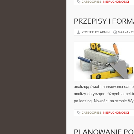
CATEGORIES:
NIERUCHOMOŚCI
PRZEPISY I FOR
POSTED BY ADMIN
MAJ - 4 - 2
analizują świat finansowania sam
analizy dotyczące różnych aspekt
po leasing. Nowości na stronie Wy
CATEGORIES:
NIERUCHOMOŚCI
PLANOWANIE PO