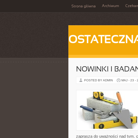
Archiwum
Czeka
Strona główna
OSTATECZN
NOWINKI I BADA
POSTED BY ADMIN
MAJ - 23 -
zaprasza do uważności nad tym, co