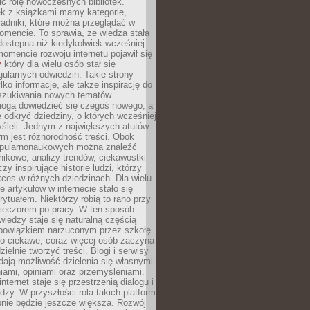
ić rolę nowoczesnych bibliotek.
ek z książkami mamy kategorie,
oradniki, które można przeglądać w
mencie. To sprawia, że wiedza stała
 dostępna niż kiedykolwiek wcześniej.
mencie rozwoju internetu pojawił się
y
który dla wielu osób stał się
ularnych odwiedzin. Takie strony
ylko informacje, ale także inspirację do
szukiwania nowych tematów.
mogą dowiedzieć się czegoś nowego, a
 odkryć dziedziny, o których wcześniej
śleli. Jednym z największych atutów
orm jest różnorodność treści. Obok
opularnonaukowych można znaleźć
nikowe, analizy trendów, ciekawostki
zy inspirujące historie ludzi, którzy
kces w różnych dziedzinach. Dla wielu
e artykułów w internecie stało się
ytuałem. Niektórzy robią to rano przy
wieczorem po pracy. W ten sposób
iedzy staje się naturalną częścią
 obowiązkiem narzuconym przez szkołę
Co ciekawe, coraz więcej osób zaczyna
ielnie tworzyć treści. Blogi i serwisy
ają możliwość dzielenia się własnymi
ami, opiniami oraz przemyśleniami.
nternet staje się przestrzenią dialogu i
zy. W przyszłości rola takich platform
nie będzie jeszcze większa. Rozwój