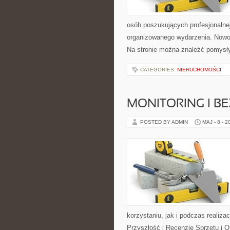
osób poszukujących profesjonalne
organizowanego wydarzenia. Nowoś
Na stronie można znaleźć pomysł
CATEGORIES:
NIERUCHOMOŚCI
MONITORING I B
POSTED BY ADMIN
MAJ - 8 - 2
korzystaniu, jak i podczas realiza
Przyszłość i Recenzje Sprzętu i 