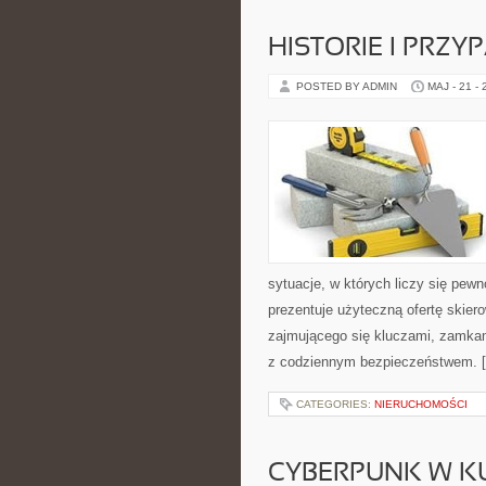
HISTORIE I PRZY
POSTED BY ADMIN
MAJ - 21 -
sytuacje, w których liczy się pew
prezentuje użyteczną ofertę skie
zajmującego się kluczami, zamka
z codziennym bezpieczeństwem. 
CATEGORIES:
NIERUCHOMOŚCI
CYBERPUNK W K