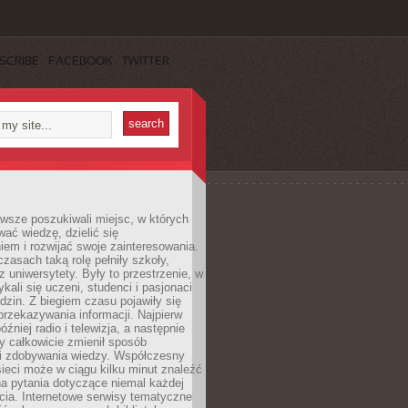
SCRIBE
FACEBOOK
TWITTER
wsze poszukiwali miejsc, w których
ać wiedzę, dzielić się
em i rozwijać swoje zainteresowania.
asach taką rolę pełniły szkoły,
az uniwersytety. Były to przestrzenie, w
ykali się uczeni, studenci i pasjonaci
dzin. Z biegiem czasu pojawiły się
rzekazywania informacji. Najpierw
óźniej radio i telewizja, a następnie
óry całkowicie zmienił sposób
 i zdobywania wiedzy. Współczesny
ieci może w ciągu kilku minut znaleźć
a pytania dotyczące niemal każdej
cia. Internetowe serwisy tematyczne