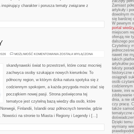
zaczęły pełn
Zamiast pół
 inspirujący charakter i porusza tematy związane z
artykuły i p
dowolnym mo
się bardziej
W pewnym mo
portal wiedz
miejscem reg
oferują nie t
dalszego po
Y
Czytelnicy 
jednocześnie
MIASTA
 2026
MOŻLIWOŚĆ KOMENTOWANIA
ZOSTAŁA WYŁĄCZONA
nawet nie my
I
takich platf
REGIONY
artykułów p
skandynawski świat to przestrzeń, które coraz mocniej
teksty porad
zachwyca osoby szukające nowych kierunków. To
historyczne c
osiągnęli su
północny region, w którym dzika natura spotyka się z
osób czytani
codziennym r
codziennym spokojem, a każda przygoda może stać się
kawie, inni 
początkiem nowej pasji. Strona poświęcona tej
zdobywanie w
dnia, a nie
tematyce jest czytelną bazą wiedzy dla osób, które
czy pracę. 
Norwegii, Finlandii, Islandii oraz północnych terenów, gdzie
także samodz
tematyczne d
. Nowości na stronie to Miasta i Regiony i Legendy i […]
doświadczeni
Dzięki temu i
wymiany wied
prawdopodob