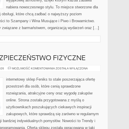
wyjątkowej atmosfery, dzięki którym każda zabawa
nabiera nowoczesnego stylu. To miejsce stworzone dla
j obsługi, które chcą zadbać o najwyższy poziom
ci to Szampany i Wina Musujące i Piwo i Browarnictwo.
y związane z barmaństwem, organizacją wydarzeń oraz […]
EZPIECZEŃSTWO FIZYCZNE
MONITORING
026
MOŻLIWOŚĆ KOMENTOWANIA
ZOSTAŁA WYŁĄCZONA
I
BEZPIECZEŃSTWO
FIZYCZNE
internetowy sklep Feniks to stale poszerzająca ofertę
przestrzeń dla osób, które cenią sprawdzone
rozwiązania, atrakcyjne ceny oraz wygodę zakupów
online. Strona została przygotowana z myślą o
użytkownikach poszukujących ciekawych inspiracji
zakupowych, które sprawdzą się zarówno w regularnym
cji bardziej indywidualnych pomysłów. Nowości to Trendy i
Oprogramowania. Oferta sklepu została opracowana w taki