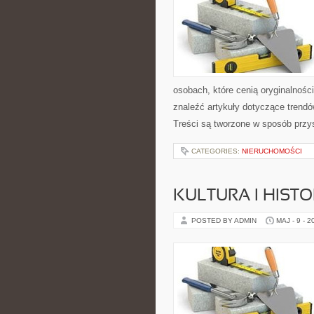
osobach, które cenią oryginalnośc
znaleźć artykuły dotyczące trendów,
Treści są tworzone w sposób przy
CATEGORIES:
NIERUCHOMOŚCI
KULTURA I HIST
POSTED BY ADMIN
MAJ - 9 - 2