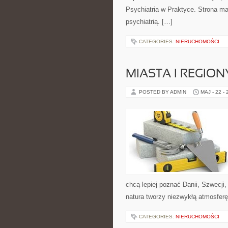
Psychiatria w Praktyce. Strona ma
psychiatrią. […]
CATEGORIES:
NIERUCHOMOŚCI
MIASTA I REGION
POSTED BY ADMIN
MAJ - 22 -
chcą lepiej poznać Danii, Szwecji, 
natura tworzy niezwykłą atmosferę
CATEGORIES:
NIERUCHOMOŚCI