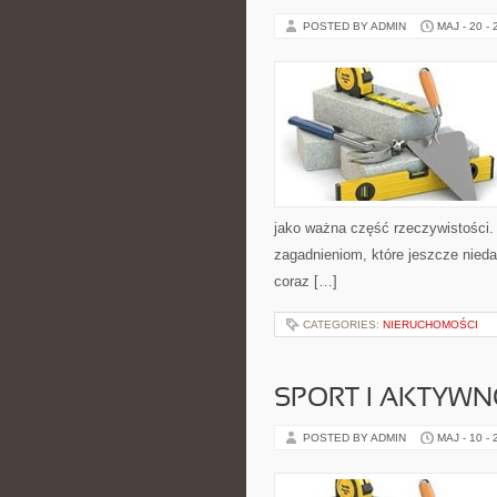
POSTED BY ADMIN
MAJ - 20 -
jako ważna część rzeczywistości.
zagadnieniom, które jeszcze nieda
coraz […]
CATEGORIES:
NIERUCHOMOŚCI
SPORT I AKTYW
POSTED BY ADMIN
MAJ - 10 -