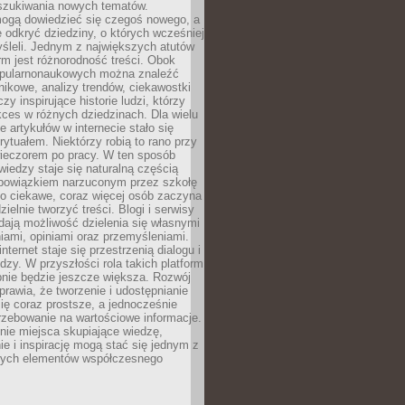
szukiwania nowych tematów.
mogą dowiedzieć się czegoś nowego, a
 odkryć dziedziny, o których wcześniej
śleli. Jednym z największych atutów
orm jest różnorodność treści. Obok
opularnonaukowych można znaleźć
nikowe, analizy trendów, ciekawostki
zy inspirujące historie ludzi, którzy
kces w różnych dziedzinach. Dla wielu
e artykułów w internecie stało się
ytuałem. Niektórzy robią to rano przy
wieczorem po pracy. W ten sposób
iedzy staje się naturalną częścią
 obowiązkiem narzuconym przez szkołę
Co ciekawe, coraz więcej osób zaczyna
ielnie tworzyć treści. Blogi i serwisy
ają możliwość dzielenia się własnymi
ami, opiniami oraz przemyśleniami.
nternet staje się przestrzenią dialogu i
zy. W przyszłości rola takich platform
nie będzie jeszcze większa. Rozwój
sprawia, że tworzenie i udostępnianie
 się coraz prostsze, a jednocześnie
rzebowanie na wartościowe informacje.
nie miejsca skupiające wiedzę,
e i inspirację mogą stać się jednym z
zych elementów współczesnego