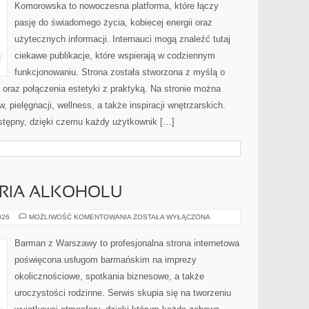
Komorowska to nowoczesna platforma, które łączy
pasję do świadomego życia, kobiecej energii oraz
użytecznych informacji. Internauci mogą znaleźć tutaj
ciekawe publikacje, które wspierają w codziennym
funkcjonowaniu. Strona została stworzona z myślą o
i oraz połączenia estetyki z praktyką. Na stronie można
 pielęgnacji, wellness, a także inspiracji wnętrzarskich.
stępny, dzięki czemu każdy użytkownik […]
ORIA ALKOHOLU
KULTURA
026
MOŻLIWOŚĆ KOMENTOWANIA
ZOSTAŁA WYŁĄCZONA
I
HISTORIA
ALKOHOLU
Barman z Warszawy to profesjonalna strona internetowa
poświęcona usługom barmańskim na imprezy
okolicznościowe, spotkania biznesowe, a także
uroczystości rodzinne. Serwis skupia się na tworzeniu