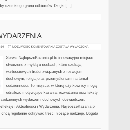
by szerokiego grona odbiorców. Dzięki […]
 WYDARZENIA
AKTUALNOŚCI
026
MOŻLIWOŚĆ KOMENTOWANIA
ZOSTAŁA WYŁĄCZONA
I
WYDARZENIA
Serwis NajlepszeKazania.pl to innowacyjne miejsce
stworzone z myślą o osobach, które szukają
wartościowych treści związanych z rozwojem
duchowym, religią oraz przemyśleniami na temat
codzienności. To miejsce, w której użytkownicy mogą
odnaleźć motywujące kazania, rozważania oraz teksty
s codziennych wydarzeń i duchowych doświadczeń.
Refleksje i Aktualności i Wydarzenia. NajlepszeKazania.pl
 chcą regularnie odkrywać treści niosące nadzieję. Bogata