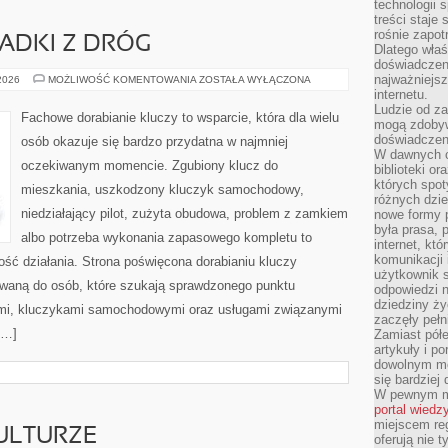
technologii 
treści staje
rośnie zapot
PADKI Z DRÓG
Dlatego właś
doświadczeni
najważniejs
HISTORIE
 2026
MOŻLIWOŚĆ KOMENTOWANIA
ZOSTAŁA WYŁĄCZONA
I
internetu.
PRZYPADKI
Ludzie od za
Z
Fachowe dorabianie kluczy to wsparcie, która dla wielu
DRÓG
mogą zdobyw
doświadczeni
osób okazuje się bardzo przydatna w najmniej
W dawnych cz
oczekiwanym momencie. Zgubiony klucz do
biblioteki or
których spot
mieszkania, uszkodzony kluczyk samochodowy,
różnych dzie
niedziałający pilot, zużyta obudowa, problem z zamkiem
nowe formy p
była prasa, p
albo potrzeba wykonania zapasowego kompletu to
internet, kt
komunikacji
ność działania. Strona poświęcona dorabianiu kluczy
użytkownik s
rowaną do osób, które szukają sprawdzonego punktu
odpowiedzi n
dziedziny ży
mi, kluczykami samochodowymi oraz usługami związanymi
zaczęły pełn
[…]
Zamiast pół
artykuły i p
dowolnym mo
się bardziej
W pewnym mo
portal wiedz
miejscem reg
ULTURZE
oferują nie t