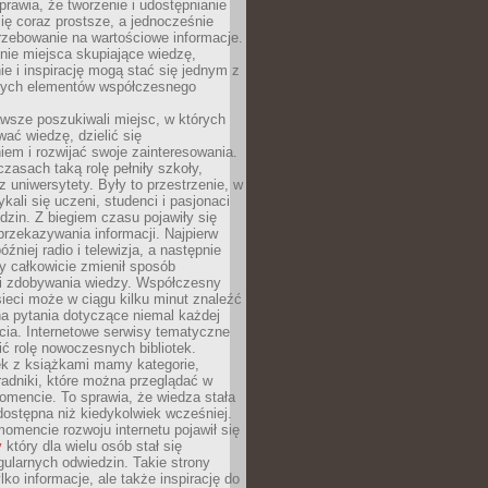
sprawia, że tworzenie i udostępnianie
 się coraz prostsze, a jednocześnie
rzebowanie na wartościowe informacje.
nie miejsca skupiające wiedzę,
e i inspirację mogą stać się jednym z
zych elementów współczesnego
wsze poszukiwali miejsc, w których
ać wiedzę, dzielić się
em i rozwijać swoje zainteresowania.
asach taką rolę pełniły szkoły,
az uniwersytety. Były to przestrzenie, w
ykali się uczeni, studenci i pasjonaci
dzin. Z biegiem czasu pojawiły się
rzekazywania informacji. Najpierw
óźniej radio i telewizja, a następnie
óry całkowicie zmienił sposób
 i zdobywania wiedzy. Współczesny
ieci może w ciągu kilku minut znaleźć
a pytania dotyczące niemal każdej
cia. Internetowe serwisy tematyczne
ić rolę nowoczesnych bibliotek.
ek z książkami mamy kategorie,
oradniki, które można przeglądać w
mencie. To sprawia, że wiedza stała
 dostępna niż kiedykolwiek wcześniej.
mencie rozwoju internetu pojawił się
y
który dla wielu osób stał się
ularnych odwiedzin. Takie strony
ylko informacje, ale także inspirację do