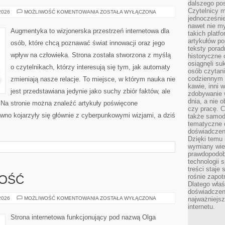
dalszego po
Czytelnicy 
CYBERPUNK
 2026
MOŻLIWOŚĆ KOMENTOWANIA
ZOSTAŁA WYŁĄCZONA
W
jednocześnie
KULTURZE
nawet nie my
Augmentyka to wizjonerska przestrzeń internetowa dla
takich platf
artykułów p
osób, które chcą poznawać świat innowacji oraz jego
teksty porad
wpływ na człowieka. Strona została stworzona z myślą
historyczne c
osiągnęli su
o czytelnikach, którzy interesują się tym, jak automaty
osób czytani
codziennym r
zmieniają nasze relacje. To miejsce, w którym nauka nie
kawie, inni 
jest przedstawiana jedynie jako suchy zbiór faktów, ale
zdobywanie w
dnia, a nie
 Na stronie można znaleźć artykuły poświęcone
czy pracę. 
wno kojarzyły się głównie z cyberpunkowymi wizjami, a dziś
także samodz
tematyczne d
doświadczeni
Dzięki temu i
wymiany wied
prawdopodob
technologii 
treści staje
rośnie zapot
NOŚĆ
Dlatego właś
doświadczeni
SPORT
 2026
MOŻLIWOŚĆ KOMENTOWANIA
ZOSTAŁA WYŁĄCZONA
najważniejs
I
internetu.
AKTYWNOŚĆ
Strona internetowa funkcjonujący pod nazwą Olga