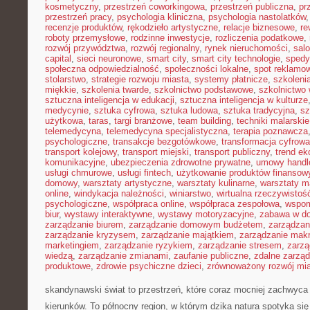
kosmetyczny
,
przestrzeń coworkingowa
,
przestrzeń publiczna
,
pr
przestrzeń pracy
,
psychologia kliniczna
,
psychologia nastolatków
recenzje produktów
,
rękodzieło artystyczne
,
relacje biznesowe
,
re
roboty przemysłowe
,
rodzinne inwestycje
,
rozliczenia podatkowe
,
rozwój przywództwa
,
rozwój regionalny
,
rynek nieruchomości
,
sal
capital
,
sieci neuronowe
,
smart city
,
smart city technologie
,
spedy
społeczna odpowiedzialność
,
społeczności lokalne
,
spot reklamo
stolarstwo
,
strategie rozwoju miasta
,
systemy płatnicze
,
szkoleni
miękkie
,
szkolenia twarde
,
szkolnictwo podstawowe
,
szkolnictwo
sztuczna inteligencja w edukacji
,
sztuczna inteligencja w kulturze
medycynie
,
sztuka cyfrowa
,
sztuka ludowa
,
sztuka tradycyjna
,
sz
użytkowa
,
taras
,
targi branżowe
,
team building
,
techniki malarskie
telemedycyna
,
telemedycyna specjalistyczna
,
terapia poznawcza
psychologiczne
,
transakcje bezgotówkowe
,
transformacja cyfrowa
transport kolejowy
,
transport miejski
,
transport publiczny
,
trend e
komunikacyjne
,
ubezpieczenia zdrowotne prywatne
,
umowy handl
usługi chmurowe
,
usługi fintech
,
użytkowanie produktów finansow
domowy
,
warsztaty artystyczne
,
warsztaty kulinarne
,
warsztaty m
online
,
windykacja należności
,
winiarstwo
,
wirtualna rzeczywistoś
psychologiczne
,
współpraca online
,
współpraca zespołowa
,
wspom
biur
,
wystawy interaktywne
,
wystawy motoryzacyjne
,
zabawa w d
zarządzanie biurem
,
zarządzanie domowym budżetem
,
zarządzan
zarządzanie kryzysem
,
zarządzanie majątkiem
,
zarządzanie mak
marketingiem
,
zarządzanie ryzykiem
,
zarządzanie stresem
,
zarzą
wiedzą
,
zarządzanie zmianami
,
zaufanie publiczne
,
zdalne zarzą
produktowe
,
zdrowie psychiczne dzieci
,
zrównoważony rozwój mi
skandynawski świat to przestrzeń, które coraz mocniej zachwyc
kierunków. To północny region, w którym dzika natura spotyka si