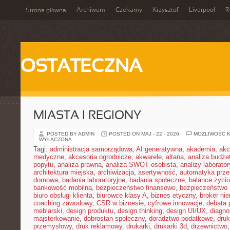
Archiwum
Czekamy
Krzysztof
Liverpool
R
Strona główna
OSTATECZNA
MIASTA I REGIONY
POSTED BY ADMIN
POSTED ON MAJ - 22 - 2026
MOŻLIWOŚĆ 
WYŁĄCZONA
Tagi:
administracja samorządowa
,
AI generatywna
,
akademia
,
akc
medyczne
,
akcesoria ogrodnicze
,
akwarele
,
altana
,
analiza budże
popytu
,
analiza prawna
,
analiza SWOT osobista
,
analizy laborator
architektura miejska
,
archiwizacja
,
asertywność
,
automatyka prz
domowa
,
badania laboratoryjne
,
badania społeczne
,
balance życi
bankowość mobilna
,
bezpieczeństwo finansowe
,
bezpieczeństwo 
biuro obsługi klienta
,
biurowce klasy A
,
biznes etyczny
,
broker ni
coaching zawodowy
,
CSR w biznesie
,
cyfrowe innowacje
,
debata 
meblarski
,
design produktu
,
design thinking
,
design UI/UX
,
diagno
majsterkowanie
,
dobrostan społeczny
,
doradztwo podatkowe
,
dru
przemysłowy
,
druk reklamowy
,
drukarki
,
drukarki 3d
,
drzewnictwo