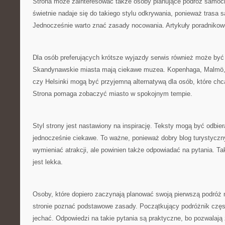
Strona może zainteresować także osoby planujące podróż samo
świetnie nadaje się do takiego stylu odkrywania, ponieważ trasa s
Jednocześnie warto znać zasady nocowania. Artykuły poradnikow
Dla osób preferujących krótsze wyjazdy serwis również może by
Skandynawskie miasta mają ciekawe muzea. Kopenhaga, Malmö,
czy Helsinki mogą być przyjemną alternatywą dla osób, które chc
Strona pomaga zobaczyć miasto w spokojnym tempie.
Styl strony jest nastawiony na inspirację. Teksty mogą być odbie
jednocześnie ciekawe. To ważne, ponieważ dobry blog turystyczny
wymieniać atrakcji, ale powinien także odpowiadać na pytania. Ta
jest lekka.
Osoby, które dopiero zaczynają planować swoją pierwszą podróż 
stronie poznać podstawowe zasady. Początkujący podróżnik częst
jechać. Odpowiedzi na takie pytania są praktyczne, bo pozwalają