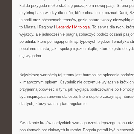
każda przygoda może stać się początkiem nowej pasji. Strona po
czytelną bazą wiedzy dla osób, które chcą lepiej poznać Danii, Szw
Islandii oraz północnych terenów, gdzie natura tworzy niezwykłą 
to Miasta i Regiony i
Legendy i Mitologia
. To serwis dla tych, któ
wyjazdy, ale jednocześnie pragną zobaczyć podróż oczami pasjo
poradniki, które pomagają uniknąć typowych błędów. Tematyka st
popularne miasta, jak i spokojniejsze zakątki, które często decyd
się wygodna.
Największą wartością tej strony jest harmonijne splecenie podró
klimatycznym opisem. Czytelnik nie otrzymuje wyłącznie krótkic
przyjemną opowieść o tym, jak wygląda podróżowanie po Północy
być inspirująca zarówno dla osób, które dopiero zaczynają intere
dla tych, którzy wracają tam regularnie.
Zwiedzanie krajów nordyckich wymaga często lepszego planu niż 
popularnych południowych kurortów. Pogoda potrafi być nieprzewi