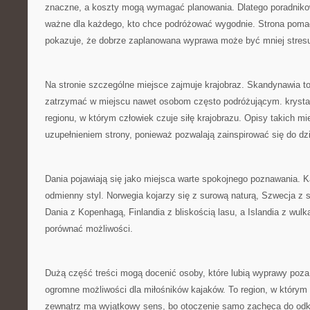
znaczne, a koszty mogą wymagać planowania. Dlatego poradnikow
ważne dla każdego, kto chce podróżować wygodnie. Strona poma
pokazuje, że dobrze zaplanowana wyprawa może być mniej stresu
Na stronie szczególne miejsce zajmuje krajobraz. Skandynawia to 
zatrzymać w miejscu nawet osobom często podróżującym. krysta
regionu, w którym człowiek czuje siłę krajobrazu. Opisy takich m
uzupełnieniem strony, ponieważ pozwalają zainspirować się do dzi
Dania pojawiają się jako miejsca warte spokojnego poznawania. 
odmienny styl. Norwegia kojarzy się z surową naturą, Szwecja z
Dania z Kopenhagą, Finlandia z bliskością lasu, a Islandia z wul
porównać możliwości.
Dużą część treści mogą docenić osoby, które lubią wyprawy poz
ogromne możliwości dla miłośników kajaków. To region, w którym
zewnątrz ma wyjątkowy sens, bo otoczenie samo zachęca do odk