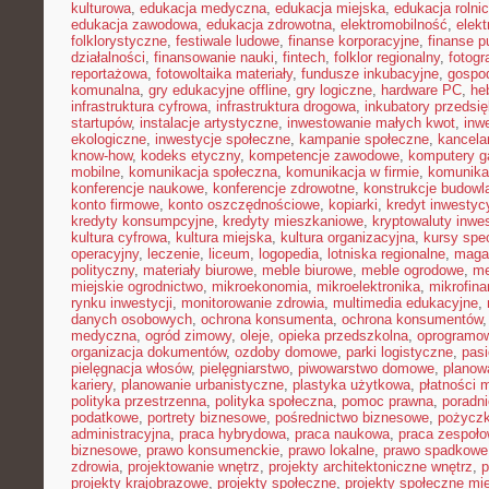
kulturowa
,
edukacja medyczna
,
edukacja miejska
,
edukacja rolni
edukacja zawodowa
,
edukacja zdrowotna
,
elektromobilność
,
elek
folklorystyczne
,
festiwale ludowe
,
finanse korporacyjne
,
finanse p
działalności
,
finansowanie nauki
,
fintech
,
folklor regionalny
,
fotogr
reportażowa
,
fotowoltaika materiały
,
fundusze inkubacyjne
,
gospod
komunalna
,
gry edukacyjne offline
,
gry logiczne
,
hardware PC
,
he
infrastruktura cyfrowa
,
infrastruktura drogowa
,
inkubatory przedsię
startupów
,
instalacje artystyczne
,
inwestowanie małych kwot
,
inw
ekologiczne
,
inwestycje społeczne
,
kampanie społeczne
,
kancela
know-how
,
kodeks etyczny
,
kompetencje zawodowe
,
komputery 
mobilne
,
komunikacja społeczna
,
komunikacja w firmie
,
komunika
konferencje naukowe
,
konferencje zdrowotne
,
konstrukcje budowl
konto firmowe
,
konto oszczędnościowe
,
kopiarki
,
kredyt inwestyc
kredyty konsumpcyjne
,
kredyty mieszkaniowe
,
kryptowaluty inwe
kultura cyfrowa
,
kultura miejska
,
kultura organizacyjna
,
kursy spec
operacyjny
,
leczenie
,
liceum
,
logopedia
,
lotniska regionalne
,
maga
polityczny
,
materiały biurowe
,
meble biurowe
,
meble ogrodowe
,
me
miejskie ogrodnictwo
,
mikroekonomia
,
mikroelektronika
,
mikrofin
rynku inwestycji
,
monitorowanie zdrowia
,
multimedia edukacyjne
,
danych osobowych
,
ochrona konsumenta
,
ochrona konsumentów
medyczna
,
ogród zimowy
,
oleje
,
opieka przedszkolna
,
oprogramow
organizacja dokumentów
,
ozdoby domowe
,
parki logistyczne
,
pas
pielęgnacja włosów
,
pielęgniarstwo
,
piwowarstwo domowe
,
planow
kariery
,
planowanie urbanistyczne
,
plastyka użytkowa
,
płatności 
polityka przestrzenna
,
polityka społeczna
,
pomoc prawna
,
poradni
podatkowe
,
portrety biznesowe
,
pośrednictwo biznesowe
,
pożycz
administracyjna
,
praca hybrydowa
,
praca naukowa
,
praca zespoło
biznesowe
,
prawo konsumenckie
,
prawo lokalne
,
prawo spadkowe
zdrowia
,
projektowanie wnętrz
,
projekty architektoniczne wnętrz
,
p
projekty krajobrazowe
,
projekty społeczne
,
projekty społeczne mie