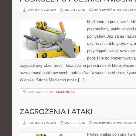
POSTED BY ADMIN
MAJ - 3 - 2026
MOŻLIWOŚĆ KOMENTOWAN
Madlennn to przestrzeń, kt
przemyślany punkt w sieci 
pomysłów. Już sama nazwa 
czymś charakterystycznym,
przyciągać uwagę użytkowni
podejście do prezentowania 
przypadkowy zbiór treści, lecz spójna przestrzeń, w której ważne 
przydatność publikowanych materiałów. Nowości na stronie: Życi
Wiejska. Strona Madlennn może […]
CATEGORIES:
NIERUCHOMOŚCI
ZAGROŻENIA I ATAKI
POSTED BY ADMIN
MAJ - 1 - 2026
MOŻLIWOŚĆ KOMENTOWAN
Profesjonalna ochrona Twier