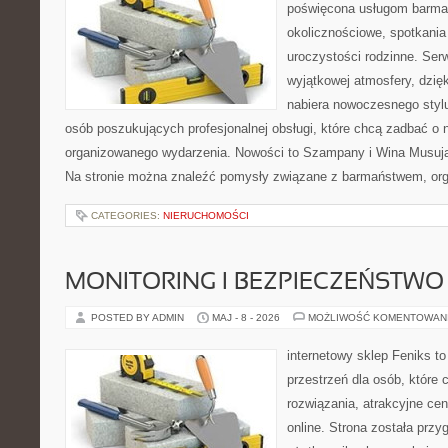
poświęcona usługom barma
okolicznościowe, spotkania
uroczystości rodzinne. Serw
wyjątkowej atmosfery, dzię
nabiera nowoczesnego stylu
osób poszukujących profesjonalnej obsługi, które chcą zadbać o
organizowanego wydarzenia. Nowości to Szampany i Wina Musując
Na stronie można znaleźć pomysły związane z barmaństwem, org
CATEGORIES:
NIERUCHOMOŚCI
MONITORING I BEZPIECZEŃSTWO
POSTED BY ADMIN
MAJ - 8 - 2026
MOŻLIWOŚĆ KOMENTOWAN
internetowy sklep Feniks to
przestrzeń dla osób, które
rozwiązania, atrakcyjne c
online. Strona została prz