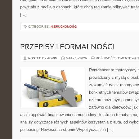
powstało z myślą o osobach, które chcą regularnie odkrywać treś
[…]
CATEGORIES:
NIERUCHOMOŚCI
PRZEPISY I FORMALNOŚCI
POSTED BY ADMIN
MAJ - 4 - 2026
MOŻLIWOŚĆ KOMENTOWAN
Rentdabcar to motoryzacyjn
prowadzony z myślą o osoba
zrozumieć rynek motoryzacy
konkretnych tematów związ
czemu może być pomocnym
zarówno dla kierowców, jak i
analizują świat finansowania samochodów. To strona tematyczna
analizy dotyczące różnych aspektów korzystania z auta, od wyb
po leasing. Nowości na stronie Wypożyczalnie i […]