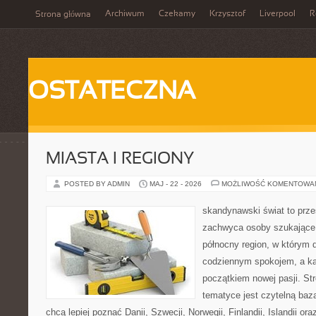
Archiwum
Czekamy
Krzysztof
Liverpool
R
Strona główna
OSTATECZNA
MIASTA I REGIONY
POSTED BY ADMIN
MAJ - 22 - 2026
MOŻLIWOŚĆ KOMENTOWA
skandynawski świat to prze
zachwyca osoby szukające
północny region, w którym d
codziennym spokojem, a ka
początkiem nowej pasji. St
tematyce jest czytelną bazą
chcą lepiej poznać Danii, Szwecji, Norwegii, Finlandii, Islandii or