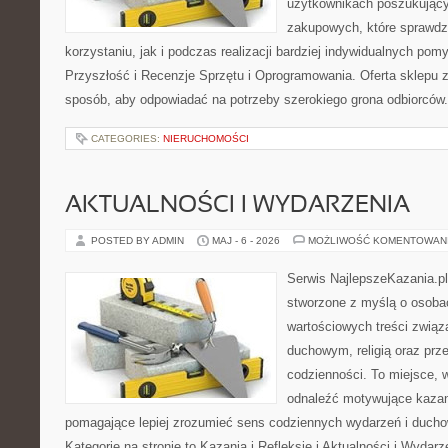
użytkownikach poszukującyc
zakupowych, które sprawdz
korzystaniu, jak i podczas realizacji bardziej indywidualnych pom
Przyszłość i Recenzje Sprzętu i Oprogramowania. Oferta sklepu 
sposób, aby odpowiadać na potrzeby szerokiego grona odbiorców.
CATEGORIES:
NIERUCHOMOŚCI
AKTUALNOŚCI I WYDARZENIA
POSTED BY ADMIN
MAJ - 6 - 2026
MOŻLIWOŚĆ KOMENTOWAN
Serwis NajlepszeKazania.pl
stworzone z myślą o osobac
wartościowych treści zwią
duchowym, religią oraz prz
codzienności. To miejsce, 
odnaleźć motywujące kazan
pomagające lepiej zrozumieć sens codziennych wydarzeń i duch
Kategorie na stronie to Kazania i Refleksje i Aktualności i Wydar