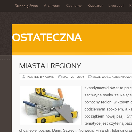
Archiwum
Czekamy
Krzysztof
Liverpool
R
Strona główna
OSTATECZNA
MIASTA I REGIONY
POSTED BY ADMIN
MAJ - 22 - 2026
MOŻLIWOŚĆ KOMENTOWA
skandynawski świat to prze
zachwyca osoby szukające
północny region, w którym d
codziennym spokojem, a ka
początkiem nowej pasji. St
tematyce jest czytelną bazą
chcą lepiej poznać Danii, Szwecji, Norwegii, Finlandii, Islandii or