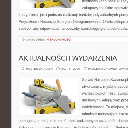
użytkownikach poszukującyc
zakupowych, które sprawdz
korzystaniu, jak i podczas realizacji bardziej indywidualnych pom
Przyszłość i Recenzje Sprzętu i Oprogramowania. Oferta sklepu 
sposób, aby odpowiadać na potrzeby szerokiego grona odbiorców.
CATEGORIES:
NIERUCHOMOŚCI
AKTUALNOŚCI I WYDARZENIA
POSTED BY ADMIN
MAJ - 6 - 2026
MOŻLIWOŚĆ KOMENTOWAN
Serwis NajlepszeKazania.pl
stworzone z myślą o osobac
wartościowych treści zwią
duchowym, religią oraz prz
codzienności. To miejsce, 
odnaleźć motywujące kazan
pomagające lepiej zrozumieć sens codziennych wydarzeń i duch
Kategorie na stronie to Kazania i Refleksje i Aktualności i Wydar