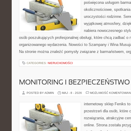
poświęcona usługom barma
okolicznościowe, spotkania
uroczystości rodzinne. Serw
wyjątkowej atmosfery, dzię
nabiera nowoczesnego stylu
osób poszukujących profesjonalnej obsługi, które chcą zadbać o
organizowanego wydarzenia. Nowości to Szampany i Wina Musując
Na stronie można znaleźć pomysły związane z barmaństwem, org
CATEGORIES:
NIERUCHOMOŚCI
MONITORING I BEZPIECZEŃSTWO
POSTED BY ADMIN
MAJ - 8 - 2026
MOŻLIWOŚĆ KOMENTOWAN
internetowy sklep Feniks to
przestrzeń dla osób, które
rozwiązania, atrakcyjne c
online. Strona została prz