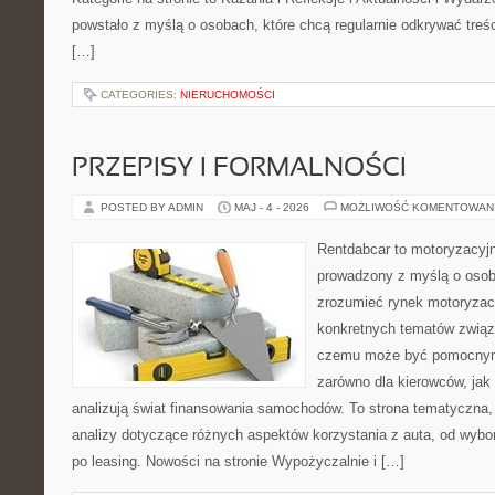
powstało z myślą o osobach, które chcą regularnie odkrywać treś
[…]
CATEGORIES:
NIERUCHOMOŚCI
PRZEPISY I FORMALNOŚCI
POSTED BY ADMIN
MAJ - 4 - 2026
MOŻLIWOŚĆ KOMENTOWAN
Rentdabcar to motoryzacyjn
prowadzony z myślą o osoba
zrozumieć rynek motoryzacy
konkretnych tematów związ
czemu może być pomocnym
zarówno dla kierowców, jak i
analizują świat finansowania samochodów. To strona tematyczna
analizy dotyczące różnych aspektów korzystania z auta, od wyb
po leasing. Nowości na stronie Wypożyczalnie i […]