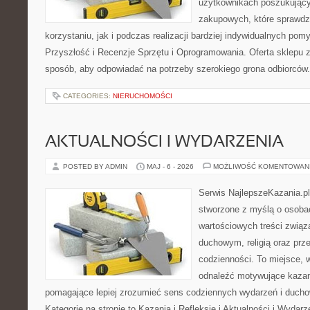
użytkownikach poszukującyc
zakupowych, które sprawdz
korzystaniu, jak i podczas realizacji bardziej indywidualnych pom
Przyszłość i Recenzje Sprzętu i Oprogramowania. Oferta sklepu 
sposób, aby odpowiadać na potrzeby szerokiego grona odbiorców.
CATEGORIES:
NIERUCHOMOŚCI
AKTUALNOŚCI I WYDARZENIA
POSTED BY ADMIN
MAJ - 6 - 2026
MOŻLIWOŚĆ KOMENTOWAN
Serwis NajlepszeKazania.pl
stworzone z myślą o osobac
wartościowych treści zwią
duchowym, religią oraz prz
codzienności. To miejsce, 
odnaleźć motywujące kazan
pomagające lepiej zrozumieć sens codziennych wydarzeń i duch
Kategorie na stronie to Kazania i Refleksje i Aktualności i Wydar