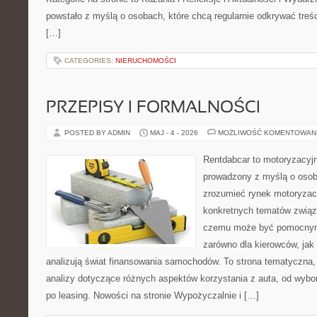
powstało z myślą o osobach, które chcą regularnie odkrywać treś
[…]
CATEGORIES:
NIERUCHOMOŚCI
PRZEPISY I FORMALNOŚCI
POSTED BY ADMIN
MAJ - 4 - 2026
MOŻLIWOŚĆ KOMENTOWAN
Rentdabcar to motoryzacyjn
prowadzony z myślą o osoba
zrozumieć rynek motoryzacy
konkretnych tematów związ
czemu może być pomocnym
zarówno dla kierowców, jak i
analizują świat finansowania samochodów. To strona tematyczna
analizy dotyczące różnych aspektów korzystania z auta, od wyb
po leasing. Nowości na stronie Wypożyczalnie i […]