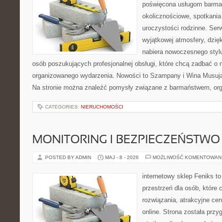
poświęcona usługom barma
okolicznościowe, spotkania
uroczystości rodzinne. Serw
wyjątkowej atmosfery, dzię
nabiera nowoczesnego stylu
osób poszukujących profesjonalnej obsługi, które chcą zadbać o
organizowanego wydarzenia. Nowości to Szampany i Wina Musując
Na stronie można znaleźć pomysły związane z barmaństwem, org
CATEGORIES:
NIERUCHOMOŚCI
MONITORING I BEZPIECZEŃSTWO
POSTED BY ADMIN
MAJ - 8 - 2026
MOŻLIWOŚĆ KOMENTOWAN
internetowy sklep Feniks to
przestrzeń dla osób, które
rozwiązania, atrakcyjne c
online. Strona została prz