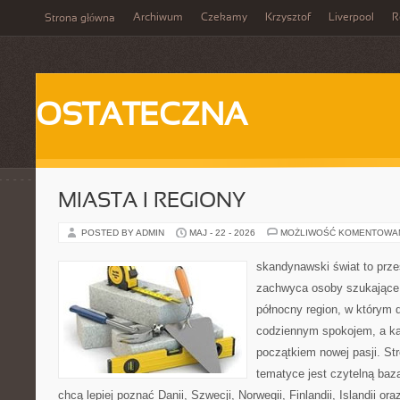
Archiwum
Czekamy
Krzysztof
Liverpool
R
Strona główna
OSTATECZNA
MIASTA I REGIONY
POSTED BY ADMIN
MAJ - 22 - 2026
MOŻLIWOŚĆ KOMENTOWA
skandynawski świat to prze
zachwyca osoby szukające
północny region, w którym d
codziennym spokojem, a ka
początkiem nowej pasji. St
tematyce jest czytelną bazą
chcą lepiej poznać Danii, Szwecji, Norwegii, Finlandii, Islandii or