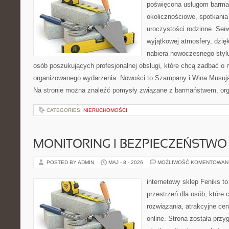
poświęcona usługom barma
okolicznościowe, spotkania
uroczystości rodzinne. Serw
wyjątkowej atmosfery, dzię
nabiera nowoczesnego stylu
osób poszukujących profesjonalnej obsługi, które chcą zadbać o
organizowanego wydarzenia. Nowości to Szampany i Wina Musując
Na stronie można znaleźć pomysły związane z barmaństwem, org
CATEGORIES:
NIERUCHOMOŚCI
MONITORING I BEZPIECZEŃSTWO
POSTED BY ADMIN
MAJ - 8 - 2026
MOŻLIWOŚĆ KOMENTOWAN
internetowy sklep Feniks to
przestrzeń dla osób, które
rozwiązania, atrakcyjne c
online. Strona została prz