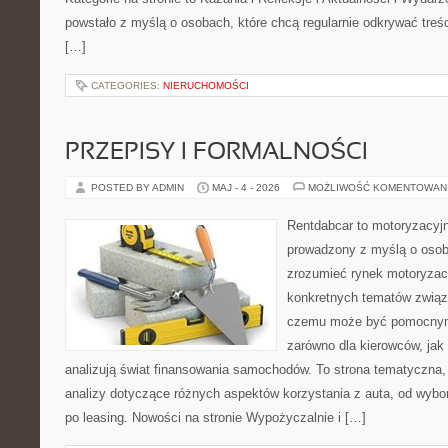
powstało z myślą o osobach, które chcą regularnie odkrywać treś
[…]
CATEGORIES:
NIERUCHOMOŚCI
PRZEPISY I FORMALNOŚCI
POSTED BY ADMIN
MAJ - 4 - 2026
MOŻLIWOŚĆ KOMENTOWAN
Rentdabcar to motoryzacyjn
prowadzony z myślą o osoba
zrozumieć rynek motoryzacy
konkretnych tematów związ
czemu może być pomocnym
zarówno dla kierowców, jak i
analizują świat finansowania samochodów. To strona tematyczna
analizy dotyczące różnych aspektów korzystania z auta, od wyb
po leasing. Nowości na stronie Wypożyczalnie i […]