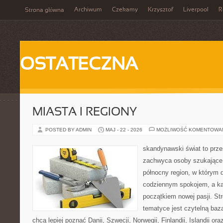
Archiwum
Czekamy
Krzysztof
Liverpool
R
Strona główna
OSTATECZNA
MIASTA I REGIONY
POSTED BY ADMIN
MAJ - 22 - 2026
MOŻLIWOŚĆ KOMENTOWA
skandynawski świat to prze
zachwyca osoby szukające
północny region, w którym d
codziennym spokojem, a ka
początkiem nowej pasji. St
tematyce jest czytelną bazą
chcą lepiej poznać Danii, Szwecji, Norwegii, Finlandii, Islandii or