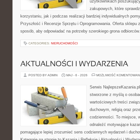
użytkownikach poszukującyc
zakupowych, które sprawdz
korzystaniu, jak i podczas realizacji bardziej indywidualnych pom
Przyszłość i Recenzje Sprzętu i Oprogramowania. Oferta sklepu 
sposób, aby odpowiadać na potrzeby szerokiego grona odbiorców.
CATEGORIES:
NIERUCHOMOŚCI
AKTUALNOŚCI I WYDARZENIA
POSTED BY ADMIN
MAJ - 6 - 2026
MOŻLIWOŚĆ KOMENTOWAN
Serwis NajlepszeKazania.pl
stworzone z myślą o osobac
wartościowych treści zwią
duchowym, religią oraz prz
codzienności. To miejsce, 
odnaleźć motywujące kazan
pomagające lepiej zrozumieć sens codziennych wydarzeń i duch
Kategorie na stronie to Kazania i Refleksje i Aktualności i Wydar