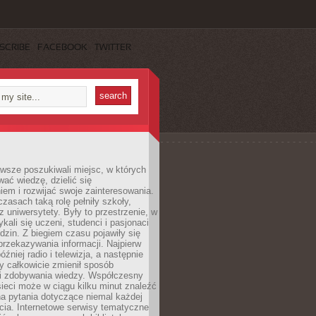
SCRIBE
FACEBOOK
TWITTER
wsze poszukiwali miejsc, w których
ać wiedzę, dzielić się
em i rozwijać swoje zainteresowania.
asach taką rolę pełniły szkoły,
az uniwersytety. Były to przestrzenie, w
ykali się uczeni, studenci i pasjonaci
dzin. Z biegiem czasu pojawiły się
rzekazywania informacji. Najpierw
óźniej radio i telewizja, a następnie
óry całkowicie zmienił sposób
 i zdobywania wiedzy. Współczesny
ieci może w ciągu kilku minut znaleźć
a pytania dotyczące niemal każdej
cia. Internetowe serwisy tematyczne