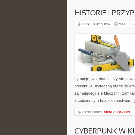
HISTORIE I PRZY
POSTED BY ADMIN
MAJ - 21 -
sytuacje, w których liczy się pew
prezentuje użyteczną ofertę skie
zajmującego się kluczami, zamka
z codziennym bezpieczeństwem. 
CATEGORIES:
NIERUCHOMOŚCI
CYBERPUNK W K