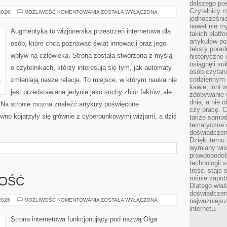
dalszego po
Czytelnicy 
CYBERPUNK
 2026
MOŻLIWOŚĆ KOMENTOWANIA
ZOSTAŁA WYŁĄCZONA
W
jednocześnie
KULTURZE
nawet nie my
Augmentyka to wizjonerska przestrzeń internetowa dla
takich platf
artykułów p
osób, które chcą poznawać świat innowacji oraz jego
teksty porad
wpływ na człowieka. Strona została stworzona z myślą
historyczne c
osiągnęli su
o czytelnikach, którzy interesują się tym, jak automaty
osób czytani
codziennym r
zmieniają nasze relacje. To miejsce, w którym nauka nie
kawie, inni 
jest przedstawiana jedynie jako suchy zbiór faktów, ale
zdobywanie w
dnia, a nie
 Na stronie można znaleźć artykuły poświęcone
czy pracę. 
wno kojarzyły się głównie z cyberpunkowymi wizjami, a dziś
także samodz
tematyczne d
doświadczeni
Dzięki temu i
wymiany wied
prawdopodob
technologii 
treści staje
rośnie zapot
NOŚĆ
Dlatego właś
doświadczeni
SPORT
 2026
MOŻLIWOŚĆ KOMENTOWANIA
ZOSTAŁA WYŁĄCZONA
najważniejs
I
internetu.
AKTYWNOŚĆ
Strona internetowa funkcjonujący pod nazwą Olga