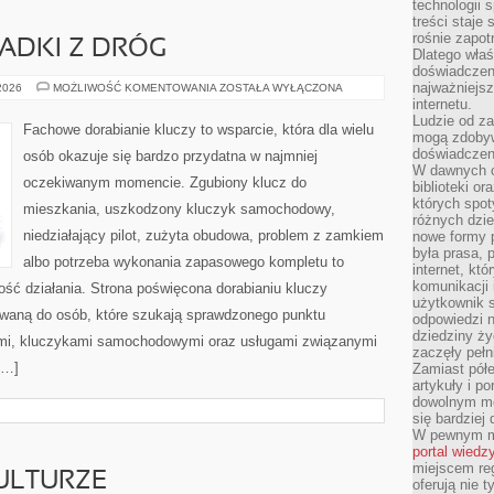
technologii 
treści staje
rośnie zapot
PADKI Z DRÓG
Dlatego właś
doświadczeni
najważniejs
HISTORIE
 2026
MOŻLIWOŚĆ KOMENTOWANIA
ZOSTAŁA WYŁĄCZONA
I
internetu.
PRZYPADKI
Ludzie od za
Z
Fachowe dorabianie kluczy to wsparcie, która dla wielu
DRÓG
mogą zdobyw
doświadczeni
osób okazuje się bardzo przydatna w najmniej
W dawnych cz
oczekiwanym momencie. Zgubiony klucz do
biblioteki or
których spot
mieszkania, uszkodzony kluczyk samochodowy,
różnych dzie
niedziałający pilot, zużyta obudowa, problem z zamkiem
nowe formy p
była prasa, p
albo potrzeba wykonania zapasowego kompletu to
internet, kt
komunikacji
ność działania. Strona poświęcona dorabianiu kluczy
użytkownik s
rowaną do osób, które szukają sprawdzonego punktu
odpowiedzi n
dziedziny ży
mi, kluczykami samochodowymi oraz usługami związanymi
zaczęły pełn
[…]
Zamiast pół
artykuły i p
dowolnym mo
się bardziej
W pewnym mo
portal wiedz
miejscem reg
ULTURZE
oferują nie t