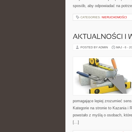
sposób, aby odpowiadać na potrze
CATEGORIES:
NIERUCHOMOŚCI
AKTUALNOŚCI I
POSTED BY ADMIN
MAJ - 6 - 2
pomagające lepiej zrozumieć sen
Kategorie na stronie to Kazania i 
powstało z myślą o osobach, które
[…]