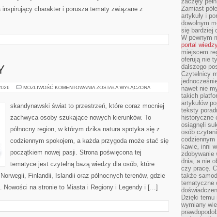
zaczęły pełn
Zamiast pół
 inspirujący charakter i porusza tematy związane z
artykuły i p
dowolnym mo
się bardziej
W pewnym mo
portal wiedz
miejscem reg
oferują nie t
dalszego po
Y
Czytelnicy 
jednocześnie
MIASTA
 2026
MOŻLIWOŚĆ KOMENTOWANIA
ZOSTAŁA WYŁĄCZONA
nawet nie my
I
takich platf
REGIONY
artykułów p
skandynawski świat to przestrzeń, które coraz mocniej
teksty porad
zachwyca osoby szukające nowych kierunków. To
historyczne c
osiągnęli su
północny region, w którym dzika natura spotyka się z
osób czytani
codziennym r
codziennym spokojem, a każda przygoda może stać się
kawie, inni 
początkiem nowej pasji. Strona poświęcona tej
zdobywanie w
dnia, a nie
tematyce jest czytelną bazą wiedzy dla osób, które
czy pracę. 
Norwegii, Finlandii, Islandii oraz północnych terenów, gdzie
także samodz
tematyczne d
. Nowości na stronie to Miasta i Regiony i Legendy i […]
doświadczeni
Dzięki temu i
wymiany wied
prawdopodob