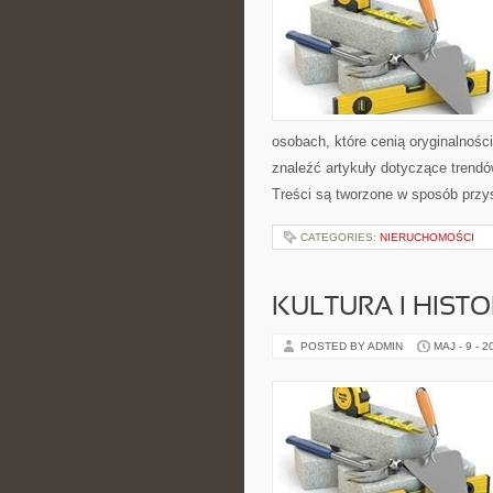
osobach, które cenią oryginalnośc
znaleźć artykuły dotyczące trendów,
Treści są tworzone w sposób przy
CATEGORIES:
NIERUCHOMOŚCI
KULTURA I HIST
POSTED BY ADMIN
MAJ - 9 - 2