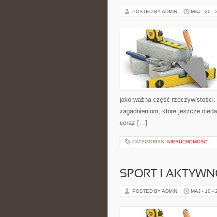
POSTED BY ADMIN
MAJ - 20 -
jako ważna część rzeczywistości.
zagadnieniom, które jeszcze nieda
coraz […]
CATEGORIES:
NIERUCHOMOŚCI
SPORT I AKTYW
POSTED BY ADMIN
MAJ - 10 -