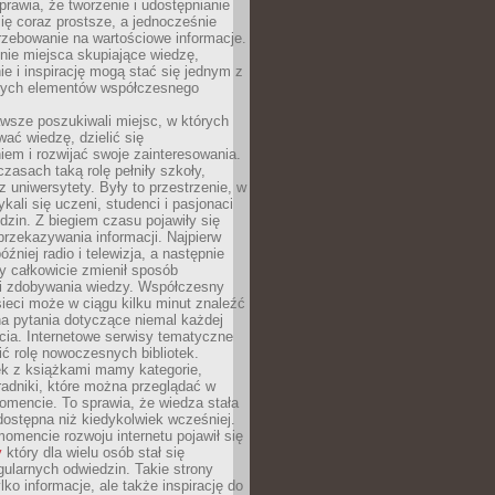
sprawia, że tworzenie i udostępnianie
 się coraz prostsze, a jednocześnie
rzebowanie na wartościowe informacje.
nie miejsca skupiające wiedzę,
e i inspirację mogą stać się jednym z
zych elementów współczesnego
wsze poszukiwali miejsc, w których
ać wiedzę, dzielić się
em i rozwijać swoje zainteresowania.
asach taką rolę pełniły szkoły,
az uniwersytety. Były to przestrzenie, w
ykali się uczeni, studenci i pasjonaci
dzin. Z biegiem czasu pojawiły się
rzekazywania informacji. Najpierw
óźniej radio i telewizja, a następnie
óry całkowicie zmienił sposób
 i zdobywania wiedzy. Współczesny
ieci może w ciągu kilku minut znaleźć
a pytania dotyczące niemal każdej
cia. Internetowe serwisy tematyczne
ić rolę nowoczesnych bibliotek.
ek z książkami mamy kategorie,
oradniki, które można przeglądać w
mencie. To sprawia, że wiedza stała
 dostępna niż kiedykolwiek wcześniej.
mencie rozwoju internetu pojawił się
y
który dla wielu osób stał się
ularnych odwiedzin. Takie strony
ylko informacje, ale także inspirację do