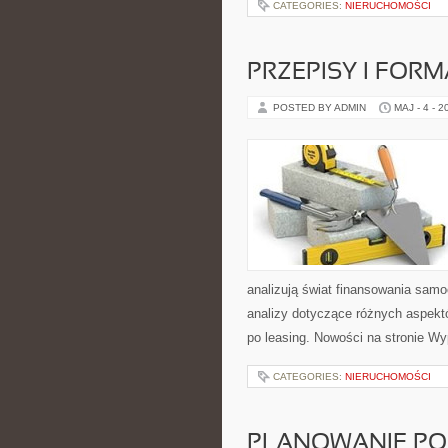
CATEGORIES:
NIERUCHOMOŚCI
PRZEPISY I FOR
POSTED BY ADMIN
MAJ - 4 - 2
analizują świat finansowania sam
analizy dotyczące różnych aspekt
po leasing. Nowości na stronie Wy
CATEGORIES:
NIERUCHOMOŚCI
PLANOWANIE PO