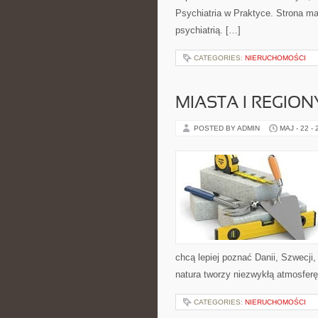
Psychiatria w Praktyce. Strona ma
psychiatrią. […]
CATEGORIES:
NIERUCHOMOŚCI
MIASTA I REGION
POSTED BY ADMIN
MAJ - 22 -
chcą lepiej poznać Danii, Szwecji, 
natura tworzy niezwykłą atmosferę
CATEGORIES:
NIERUCHOMOŚCI