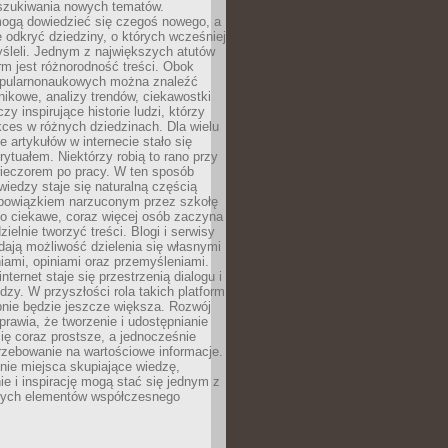
szukiwania nowych tematów.
mogą dowiedzieć się czegoś nowego, a
 odkryć dziedziny, o których wcześniej
śleli. Jednym z największych atutów
orm jest różnorodność treści. Obok
opularnonaukowych można znaleźć
nikowe, analizy trendów, ciekawostki
zy inspirujące historie ludzi, którzy
kces w różnych dziedzinach. Dla wielu
e artykułów w internecie stało się
ytuałem. Niektórzy robią to rano przy
wieczorem po pracy. W ten sposób
iedzy staje się naturalną częścią
 obowiązkiem narzuconym przez szkołę
Co ciekawe, coraz więcej osób zaczyna
ielnie tworzyć treści. Blogi i serwisy
ają możliwość dzielenia się własnymi
ami, opiniami oraz przemyśleniami.
nternet staje się przestrzenią dialogu i
zy. W przyszłości rola takich platform
nie będzie jeszcze większa. Rozwój
sprawia, że tworzenie i udostępnianie
 się coraz prostsze, a jednocześnie
rzebowanie na wartościowe informacje.
nie miejsca skupiające wiedzę,
e i inspirację mogą stać się jednym z
zych elementów współczesnego