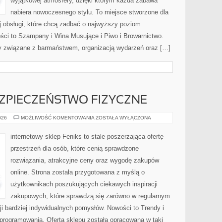
wyjątkowej atmosfery, dzięki którym każda zabawa
nabiera nowoczesnego stylu. To miejsce stworzone dla
j obsługi, które chcą zadbać o najwyższy poziom
ci to Szampany i Wina Musujące i Piwo i Browarnictwo.
y związane z barmaństwem, organizacją wydarzeń oraz […]
EZPIECZEŃSTWO FIZYCZNE
MONITORING
026
MOŻLIWOŚĆ KOMENTOWANIA
ZOSTAŁA WYŁĄCZONA
I
BEZPIECZEŃSTWO
FIZYCZNE
internetowy sklep Feniks to stale poszerzająca ofertę
przestrzeń dla osób, które cenią sprawdzone
rozwiązania, atrakcyjne ceny oraz wygodę zakupów
online. Strona została przygotowana z myślą o
użytkownikach poszukujących ciekawych inspiracji
zakupowych, które sprawdzą się zarówno w regularnym
cji bardziej indywidualnych pomysłów. Nowości to Trendy i
Oprogramowania. Oferta sklepu została opracowana w taki