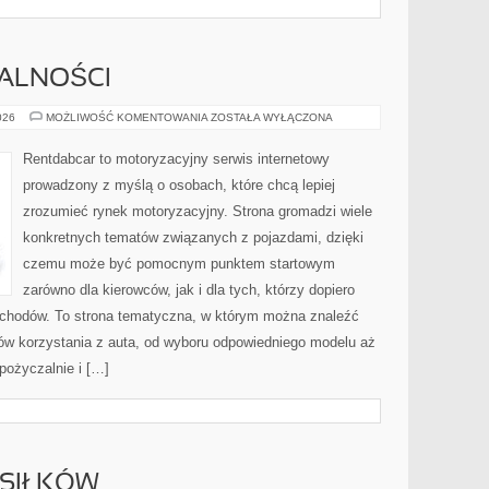
MALNOŚCI
PRZEPISY
026
MOŻLIWOŚĆ KOMENTOWANIA
ZOSTAŁA WYŁĄCZONA
I
FORMALNOŚCI
Rentdabcar to motoryzacyjny serwis internetowy
prowadzony z myślą o osobach, które chcą lepiej
zrozumieć rynek motoryzacyjny. Strona gromadzi wiele
konkretnych tematów związanych z pojazdami, dzięki
czemu może być pomocnym punktem startowym
zarówno dla kierowców, jak i dla tych, którzy dopiero
ochodów. To strona tematyczna, w którym można znaleźć
ów korzystania z auta, od wyboru odpowiedniego modelu aż
pożyczalnie i […]
SIŁKÓW