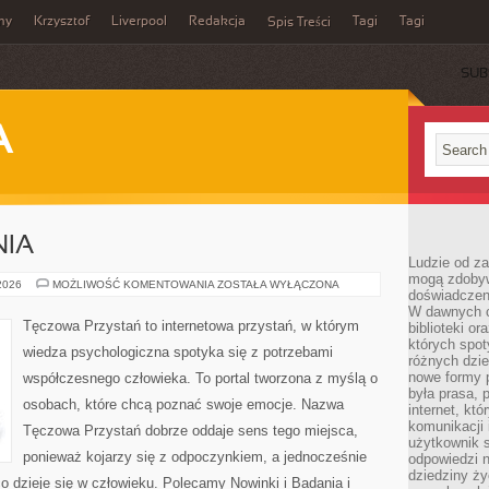
my
Krzysztof
Liverpool
Redakcja
Tagi
Tagi
Spis Treści
SUB
A
NIA
Ludzie od za
mogą zdobyw
NOWINKI
 2026
MOŻLIWOŚĆ KOMENTOWANIA
ZOSTAŁA WYŁĄCZONA
doświadczeni
I
BADANIA
W dawnych cz
Tęczowa Przystań to internetowa przystań, w którym
biblioteki or
których spot
wiedza psychologiczna spotyka się z potrzebami
różnych dzie
nowe formy p
współczesnego człowieka. To portal tworzona z myślą o
była prasa, p
osobach, które chcą poznać swoje emocje. Nazwa
internet, kt
komunikacji
Tęczowa Przystań dobrze oddaje sens tego miejsca,
użytkownik s
ponieważ kojarzy się z odpoczynkiem, a jednocześnie
odpowiedzi n
dziedziny ży
 dzieje się w człowieku. Polecamy Nowinki i Badania i