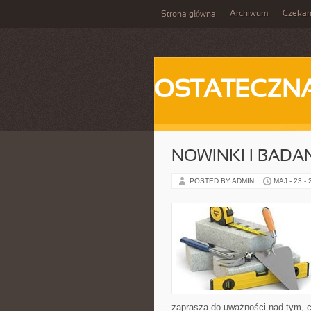
Archiwum
Czeka
Strona główna
OSTATECZN
NOWINKI I BADA
POSTED BY ADMIN
MAJ - 23 -
zaprasza do uważności nad tym, co