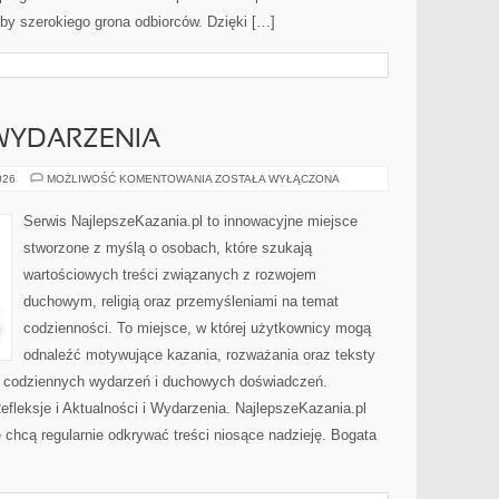
by szerokiego grona odbiorców. Dzięki […]
 WYDARZENIA
AKTUALNOŚCI
026
MOŻLIWOŚĆ KOMENTOWANIA
ZOSTAŁA WYŁĄCZONA
I
WYDARZENIA
Serwis NajlepszeKazania.pl to innowacyjne miejsce
stworzone z myślą o osobach, które szukają
wartościowych treści związanych z rozwojem
duchowym, religią oraz przemyśleniami na temat
codzienności. To miejsce, w której użytkownicy mogą
odnaleźć motywujące kazania, rozważania oraz teksty
s codziennych wydarzeń i duchowych doświadczeń.
Refleksje i Aktualności i Wydarzenia. NajlepszeKazania.pl
 chcą regularnie odkrywać treści niosące nadzieję. Bogata