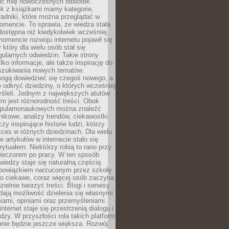
ić rolę nowoczesnych bibliotek.
ek z książkami mamy kategorie,
oradniki, które można przeglądać w
mencie. To sprawia, że wiedza stała
 dostępna niż kiedykolwiek wcześniej.
mencie rozwoju internetu pojawił się
y
który dla wielu osób stał się
ularnych odwiedzin. Takie strony
ylko informacje, ale także inspirację do
szukiwania nowych tematów.
mogą dowiedzieć się czegoś nowego, a
 odkryć dziedziny, o których wcześniej
śleli. Jednym z największych atutów
orm jest różnorodność treści. Obok
opularnonaukowych można znaleźć
nikowe, analizy trendów, ciekawostki
zy inspirujące historie ludzi, którzy
kces w różnych dziedzinach. Dla wielu
e artykułów w internecie stało się
ytuałem. Niektórzy robią to rano przy
wieczorem po pracy. W ten sposób
iedzy staje się naturalną częścią
 obowiązkiem narzuconym przez szkołę
Co ciekawe, coraz więcej osób zaczyna
ielnie tworzyć treści. Blogi i serwisy
ają możliwość dzielenia się własnymi
ami, opiniami oraz przemyśleniami.
nternet staje się przestrzenią dialogu i
zy. W przyszłości rola takich platform
nie będzie jeszcze większa. Rozwój