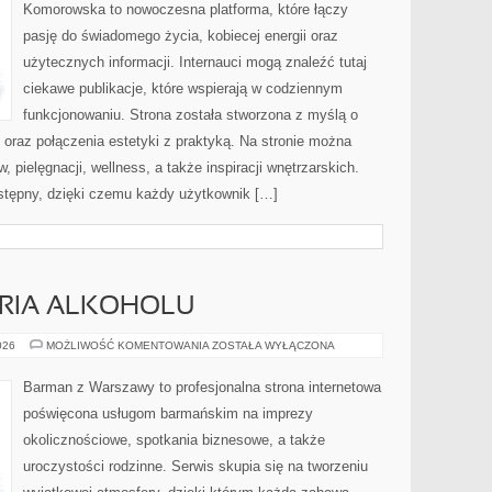
Komorowska to nowoczesna platforma, które łączy
pasję do świadomego życia, kobiecej energii oraz
użytecznych informacji. Internauci mogą znaleźć tutaj
ciekawe publikacje, które wspierają w codziennym
funkcjonowaniu. Strona została stworzona z myślą o
i oraz połączenia estetyki z praktyką. Na stronie można
 pielęgnacji, wellness, a także inspiracji wnętrzarskich.
stępny, dzięki czemu każdy użytkownik […]
ORIA ALKOHOLU
KULTURA
026
MOŻLIWOŚĆ KOMENTOWANIA
ZOSTAŁA WYŁĄCZONA
I
HISTORIA
ALKOHOLU
Barman z Warszawy to profesjonalna strona internetowa
poświęcona usługom barmańskim na imprezy
okolicznościowe, spotkania biznesowe, a także
uroczystości rodzinne. Serwis skupia się na tworzeniu