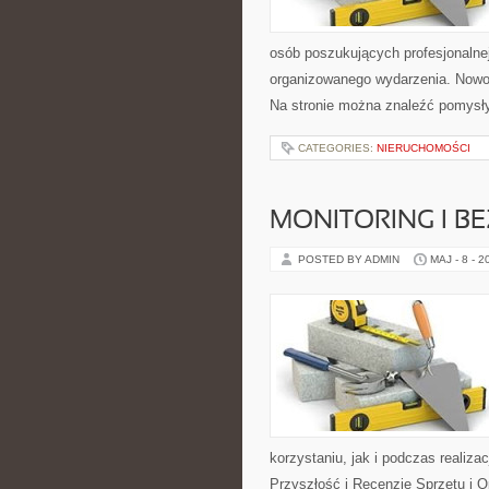
osób poszukujących profesjonalne
organizowanego wydarzenia. Nowoś
Na stronie można znaleźć pomysł
CATEGORIES:
NIERUCHOMOŚCI
MONITORING I B
POSTED BY ADMIN
MAJ - 8 - 2
korzystaniu, jak i podczas realiza
Przyszłość i Recenzje Sprzętu i 