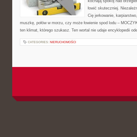
kochają spokój nad brzegie
łowić skuteczniej. Niezależn
Cię jerkowanie, karpiarstwo
muszkę, połów w morzu, czy może łowienie spod lodu – MOCZYK
ten klimat, którego szukasz. Ten wortal nie udaje encyklopedii od
CATEGORIES:
NIERUCHOMOŚCI