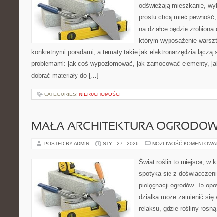
odświeżają mieszkanie, wy
prostu chcą mieć pewność,
na działce będzie zrobiona 
którym wyposażenie warszta
konkretnymi poradami, a tematy takie jak elektronarzędzia łączą 
problemami: jak coś wypoziomować, jak zamocować elementy, jak
dobrać materiały do […]
CATEGORIES:
NIERUCHOMOŚCI
MAŁA ARCHITEKTURA OGRODO
POSTED BY ADMIN
STY - 27 - 2026
MOŻLIWOŚĆ KOMENTOWA
Świat roślin to miejsce, w k
spotyka się z doświadczeni
pielęgnacji ogrodów. To opo
działka może zamienić się 
relaksu, gdzie rośliny rosn