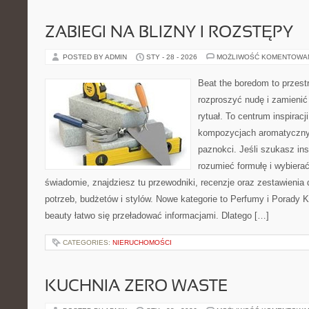
ZABIEGI NA BLIZNY I ROZSTĘPY
POSTED BY ADMIN
STY - 28 - 2026
MOŻLIWOŚĆ KOMENTOWA
Beat the boredom to przest
rozproszyć nudę i zamienić
rytuał. To centrum inspiracj
kompozycjach aromatycznyc
paznokci. Jeśli szukasz insp
rozumieć formułę i wybierać
świadomie, znajdziesz tu przewodniki, recenzje oraz zestawieni
potrzeb, budżetów i stylów. Nowe kategorie to Perfumy i Porady
beauty łatwo się przeładować informacjami. Dlatego […]
CATEGORIES:
NIERUCHOMOŚCI
KUCHNIA ZERO WASTE