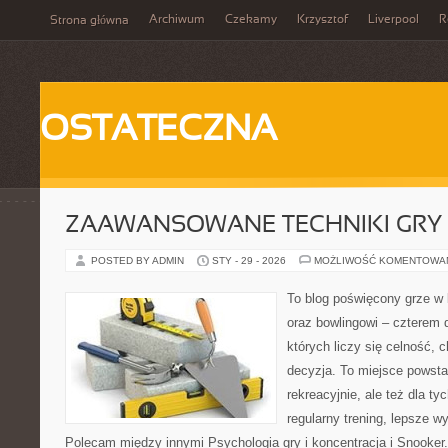
Archiwum
Czekamy
Krzysztof
Liverpool
R
Strona główna
OSTATECZNA
ZAAWANSOWANE TECHNIKI GRY
POSTED BY ADMIN
STY - 29 - 2026
MOŻLIWOŚĆ KOMENTOWA
To blog poświęcony grze w b
oraz bowlingowi – czterem 
których liczy się celność, 
decyzja. To miejsce powstał
rekreacyjnie, ale też dla ty
regularny trening, lepsze wy
Polecam między innymi Psychologia gry i koncentracja i Snooker.