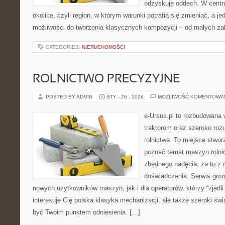
odzyskuje oddech. W centrum
okolice, czyli region, w którym warunki potrafią się zmieniać, a 
możliwości do tworzenia klasycznych kompozycji – od małych z
CATEGORIES:
NIERUCHOMOŚCI
ROLNICTWO PRECYZYJNE
POSTED BY ADMIN
STY - 26 - 2026
MOŻLIWOŚĆ KOMENTOWA
e-Ursus.pl to rozbudowana 
traktorom oraz szeroko roz
rolnictwa. To miejsce stwor
poznać temat maszyn rolni
zbędnego nadęcia, za to z 
doświadczenia. Serwis grom
nowych użytkowników maszyn, jak i dla operatorów, którzy “zjedli 
interesuje Cię polska klasyka mechanizacji, ale także szeroki św
być Twoim punktem odniesienia. […]