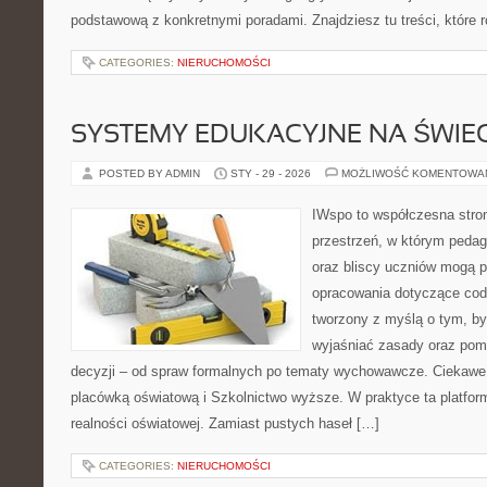
podstawową z konkretnymi poradami. Znajdziesz tu treści, które r
CATEGORIES:
NIERUCHOMOŚCI
SYSTEMY EDUKACYJNE NA ŚWIEC
POSTED BY ADMIN
STY - 29 - 2026
MOŻLIWOŚĆ KOMENTOWA
IWspo to współczesna stro
przestrzeń, w którym pedago
oraz bliscy uczniów mogą 
opracowania dotyczące codz
tworzony z myślą o tym, by
wyjaśniać zasady oraz po
decyzji – od spraw formalnych po tematy wychowawcze. Ciekawe 
placówką oświatową i Szkolnictwo wyższe. W praktyce ta platform
realności oświatowej. Zamiast pustych haseł […]
CATEGORIES:
NIERUCHOMOŚCI