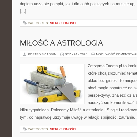
dopiero uczą się pompki, jak i dla osób polujących na muscle-up,
[…]
CATEGORIES:
NIERUCHOMOŚCI
MIŁOŚĆ A ASTROLOGIA
POSTED BY ADMIN
STY - 24 - 2026
MOŻLIWOŚĆ KOMENTOWA
ZatrzymajFaceta.pl to konkr
które chcą zrozumieć temat
układ bez gierek. To miejs
abyś mogła popatrzeć na sw
perspektywy, znaleźć dział
nauczyć się komunikować ta
kilku tygodniach. Polecamy Miłość a astrologia i Single i randkow
tym, co naprawdę utrzymuje uwagę w relacji: spójność, zaufanie,
CATEGORIES:
NIERUCHOMOŚCI