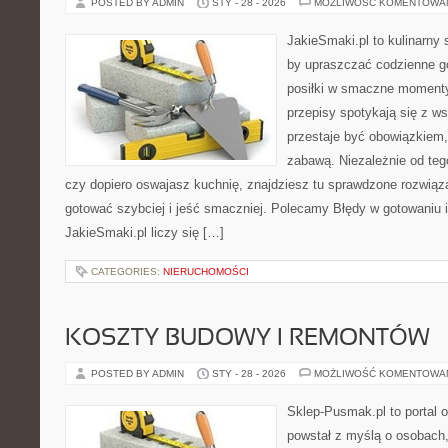
POSTED BY ADMIN
STY - 28 - 2026
MOŻLIWOŚĆ KOMENTOWA
JakieSmaki.pl to kulinarny s
by upraszczać codzienne g
posiłki w smaczne momenty.
przepisy spotykają się z w
przestaje być obowiązkiem,
zabawą. Niezależnie od teg
czy dopiero oswajasz kuchnię, znajdziesz tu sprawdzone rozwiąz
gotować szybciej i jeść smaczniej. Polecamy Błędy w gotowaniu i
JakieSmaki.pl liczy się […]
CATEGORIES:
NIERUCHOMOŚCI
KOSZTY BUDOWY I REMONTÓW
POSTED BY ADMIN
STY - 28 - 2026
MOŻLIWOŚĆ KOMENTOWA
Sklep-Pusmak.pl to portal o
powstał z myślą o osobach,