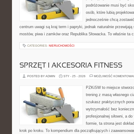
podróżowanie musi być sko
osób, które lubią projektow
jednocześnie chcą zostawi
centrum uwagi są kraj term i papryki, jednak naturalnie przewijają 
mostów, piwa i zamków oraz Republika Słowacka. To właśnie ta 
CATEGORIES:
NIERUCHOMOŚCI
SPRZĘT I AKCESORIA FITNESS
POSTED BY ADMIN
STY - 25 - 2026
MOŻLIWOŚĆ KOMENTOWA
PZKiSW to miejsce stworzo
trening z masą własnego cia
szukasz praktycznych por
wytrzymałość bez konieczn
profesjonalnej siłowni, a d
formie, ta strona jest dokła
krok po kroku. To kompendium dla początkujących i zaawansowany