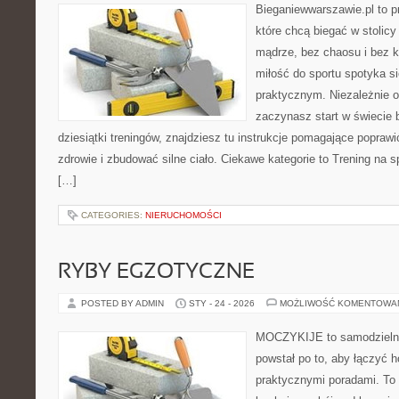
Bieganiewwarszawie.pl to p
które chcą biegać w stolicy
mądrze, bez chaosu i bez ko
miłość do sportu spotyka s
praktycznym. Niezależnie o
zaczynasz start w świecie
dziesiątki treningów, znajdziesz tu instrukcje pomagające poprawi
zdrowie i zbudować silne ciało. Ciekawe kategorie to Trening na sp
[…]
CATEGORIES:
NIERUCHOMOŚCI
RYBY EGZOTYCZNE
POSTED BY ADMIN
STY - 24 - 2026
MOŻLIWOŚĆ KOMENTOWA
MOCZYKIJE to samodzielny 
powstał po to, aby łączyć 
praktycznymi poradami. To 