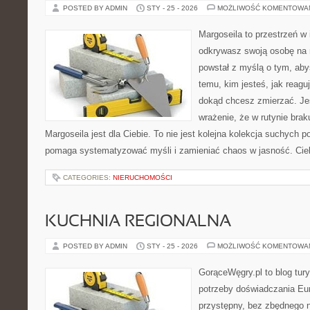
POSTED BY ADMIN
STY - 25 - 2026
MOŻLIWOŚĆ KOMENTOWA
Margoseila to przestrzeń w 
odkrywasz swoją osobę na n
powstał z myślą o tym, aby
temu, kim jesteś, jak reagu
dokąd chcesz zmierzać. Jeś
wrażenie, że w rutynie brak
Margoseila jest dla Ciebie. To nie jest kolejna kolekcja suchych p
pomaga systematyzować myśli i zamieniać chaos w jasność. Ci
CATEGORIES:
NIERUCHOMOŚCI
KUCHNIA REGIONALNA
POSTED BY ADMIN
STY - 25 - 2026
MOŻLIWOŚĆ KOMENTOWA
GorąceWęgry.pl to blog tury
potrzeby doświadczania Eu
przystępny, bez zbędnego n