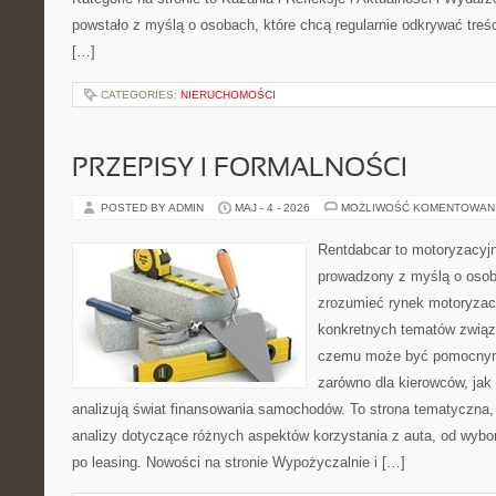
powstało z myślą o osobach, które chcą regularnie odkrywać treś
[…]
CATEGORIES:
NIERUCHOMOŚCI
PRZEPISY I FORMALNOŚCI
POSTED BY ADMIN
MAJ - 4 - 2026
MOŻLIWOŚĆ KOMENTOWAN
Rentdabcar to motoryzacyjn
prowadzony z myślą o osoba
zrozumieć rynek motoryzacy
konkretnych tematów związ
czemu może być pomocnym
zarówno dla kierowców, jak i
analizują świat finansowania samochodów. To strona tematyczna
analizy dotyczące różnych aspektów korzystania z auta, od wyb
po leasing. Nowości na stronie Wypożyczalnie i […]