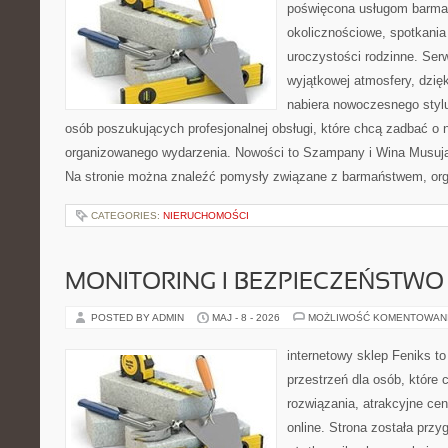
poświęcona usługom barma
okolicznościowe, spotkania
uroczystości rodzinne. Serw
wyjątkowej atmosfery, dzię
nabiera nowoczesnego stylu
osób poszukujących profesjonalnej obsługi, które chcą zadbać o
organizowanego wydarzenia. Nowości to Szampany i Wina Musując
Na stronie można znaleźć pomysły związane z barmaństwem, org
CATEGORIES:
NIERUCHOMOŚCI
MONITORING I BEZPIECZEŃSTWO
POSTED BY ADMIN
MAJ - 8 - 2026
MOŻLIWOŚĆ KOMENTOWAN
internetowy sklep Feniks to
przestrzeń dla osób, które
rozwiązania, atrakcyjne c
online. Strona została prz