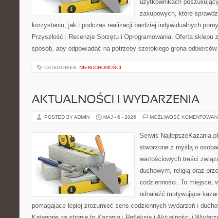
użytkownikach poszukującyc
zakupowych, które sprawdz
korzystaniu, jak i podczas realizacji bardziej indywidualnych pom
Przyszłość i Recenzje Sprzętu i Oprogramowania. Oferta sklepu 
sposób, aby odpowiadać na potrzeby szerokiego grona odbiorców.
CATEGORIES:
NIERUCHOMOŚCI
AKTUALNOŚCI I WYDARZENIA
POSTED BY ADMIN
MAJ - 6 - 2026
MOŻLIWOŚĆ KOMENTOWAN
Serwis NajlepszeKazania.pl
stworzone z myślą o osobac
wartościowych treści zwią
duchowym, religią oraz prz
codzienności. To miejsce, 
odnaleźć motywujące kazan
pomagające lepiej zrozumieć sens codziennych wydarzeń i duch
Kategorie na stronie to Kazania i Refleksje i Aktualności i Wydar