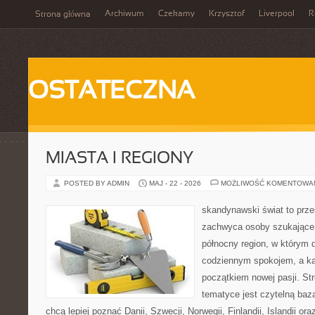
Archiwum
Czekamy
Krzysztof
Liverpool
R
Strona główna
OSTATECZNA
MIASTA I REGIONY
POSTED BY ADMIN
MAJ - 22 - 2026
MOŻLIWOŚĆ KOMENTOWA
skandynawski świat to prze
zachwyca osoby szukające
północny region, w którym d
codziennym spokojem, a ka
początkiem nowej pasji. St
tematyce jest czytelną bazą
chcą lepiej poznać Danii, Szwecji, Norwegii, Finlandii, Islandii or