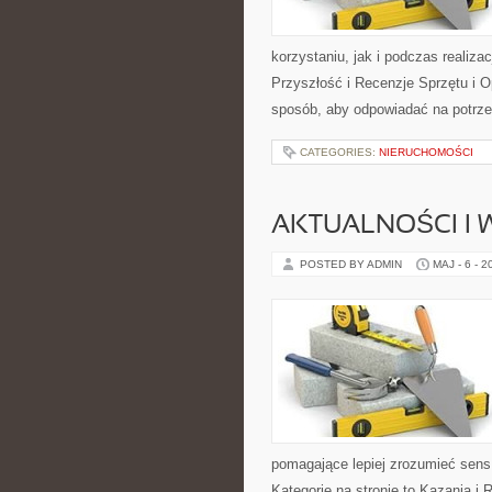
korzystaniu, jak i podczas realiza
Przyszłość i Recenzje Sprzętu i 
sposób, aby odpowiadać na potrze
CATEGORIES:
NIERUCHOMOŚCI
AKTUALNOŚCI I
POSTED BY ADMIN
MAJ - 6 - 2
pomagające lepiej zrozumieć sen
Kategorie na stronie to Kazania i 