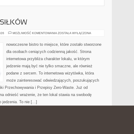
SIŁKÓW
PLANOWANIE
026
MOŻLIWOŚĆ KOMENTOWANIA
ZOSTAŁA WYŁĄCZONA
POSIŁKÓW
nowoczesne bistro to miejsce, które zostało stworzone
dla osobach ceniących codzienną jakość. Strona
internetowa przybliża charakter lokalu, w którym
jedzenie mają być nie tylko smaczne, ale również
podane z sercem. To internetowa wizytówka, która
może zainteresować odwiedzających, poszukujących
iki Przechowywania i Przepisy Zero-Waste. Już od
a odnieść wrażenie, że ten lokal stawia na swobodę
 jedzenia. To nie […]
LSKICH WIOSKACH