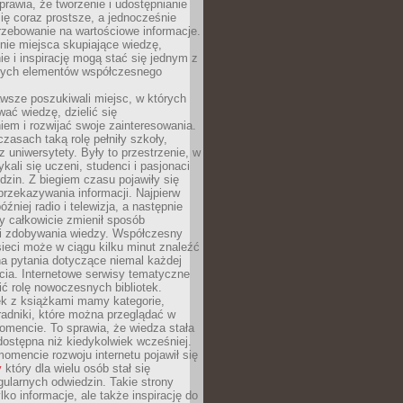
sprawia, że tworzenie i udostępnianie
 się coraz prostsze, a jednocześnie
rzebowanie na wartościowe informacje.
nie miejsca skupiające wiedzę,
e i inspirację mogą stać się jednym z
zych elementów współczesnego
wsze poszukiwali miejsc, w których
ać wiedzę, dzielić się
em i rozwijać swoje zainteresowania.
asach taką rolę pełniły szkoły,
az uniwersytety. Były to przestrzenie, w
ykali się uczeni, studenci i pasjonaci
dzin. Z biegiem czasu pojawiły się
rzekazywania informacji. Najpierw
óźniej radio i telewizja, a następnie
óry całkowicie zmienił sposób
 i zdobywania wiedzy. Współczesny
ieci może w ciągu kilku minut znaleźć
a pytania dotyczące niemal każdej
cia. Internetowe serwisy tematyczne
ić rolę nowoczesnych bibliotek.
ek z książkami mamy kategorie,
oradniki, które można przeglądać w
mencie. To sprawia, że wiedza stała
 dostępna niż kiedykolwiek wcześniej.
mencie rozwoju internetu pojawił się
y
który dla wielu osób stał się
ularnych odwiedzin. Takie strony
ylko informacje, ale także inspirację do