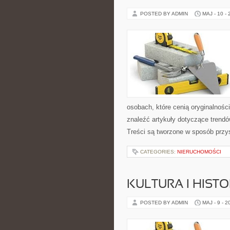
POSTED BY ADMIN
MAJ - 10 -
osobach, które cenią oryginalnośc
znaleźć artykuły dotyczące trendów,
Treści są tworzone w sposób przy
CATEGORIES:
NIERUCHOMOŚCI
KULTURA I HIST
POSTED BY ADMIN
MAJ - 9 - 2