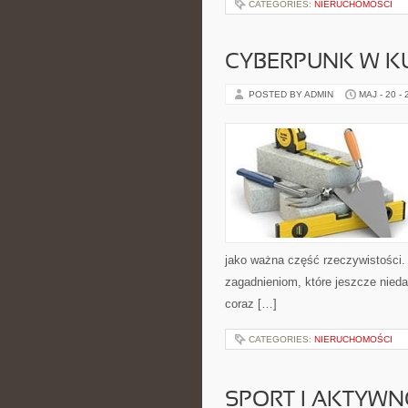
CATEGORIES:
NIERUCHOMOŚCI
CYBERPUNK W K
POSTED BY ADMIN
MAJ - 20 -
jako ważna część rzeczywistości.
zagadnieniom, które jeszcze nieda
coraz […]
CATEGORIES:
NIERUCHOMOŚCI
SPORT I AKTYW