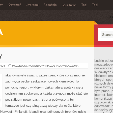
my
Krzysztof
Liverpool
Redakcja
Tagi
Tagi
Spis Treści
SUB
A
Y
Ludzie od za
mogą zdobyw
MIASTA
 2026
MOŻLIWOŚĆ KOMENTOWANIA
ZOSTAŁA WYŁĄCZONA
doświadczeni
I
REGIONY
W dawnych cz
skandynawski świat to przestrzeń, które coraz mocniej
biblioteki or
których spot
zachwyca osoby szukające nowych kierunków. To
różnych dzie
nowe formy p
północny region, w którym dzika natura spotyka się z
była prasa, p
codziennym spokojem, a każda przygoda może stać się
internet, kt
komunikacji
początkiem nowej pasji. Strona poświęcona tej
użytkownik s
tematyce jest czytelną bazą wiedzy dla osób, które
odpowiedzi n
dziedziny ży
Norwegii, Finlandii, Islandii oraz północnych terenów, gdzie