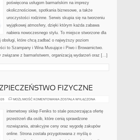
poświęcona usługom barmańskim na imprezy
okolicznościowe, spotkania biznesowe, a także
uroczystości rodzinne. Serwis skupia się na tworzeniu
wyjątkowej atmosfery, dzięki którym każda zabawa
nabiera nowoczesnego stylu. To miejsce stworzone dla
j obsługi, które chcą zadbać o najwyższy poziom
ci to Szampany i Wina Musujące i Piwo i Browarnictwo.
y związane z barmaństwem, organizacją wydarzeń oraz […]
EZPIECZEŃSTWO FIZYCZNE
MONITORING
026
MOŻLIWOŚĆ KOMENTOWANIA
ZOSTAŁA WYŁĄCZONA
I
BEZPIECZEŃSTWO
FIZYCZNE
internetowy sklep Feniks to stale poszerzająca ofertę
przestrzeń dla osób, które cenią sprawdzone
rozwiązania, atrakcyjne ceny oraz wygodę zakupów
online. Strona została przygotowana z myślą o