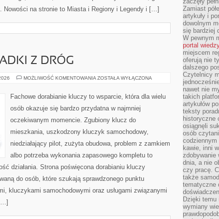
zaczęły pełn
Zamiast pół
. Nowości na stronie to Miasta i Regiony i Legendy i […]
artykuły i p
dowolnym mo
się bardziej
W pewnym mo
portal wiedz
miejscem reg
PADKI Z DRÓG
oferują nie t
dalszego po
Czytelnicy 
HISTORIE
 2026
MOŻLIWOŚĆ KOMENTOWANIA
ZOSTAŁA WYŁĄCZONA
jednocześnie
I
PRZYPADKI
nawet nie my
Z
Fachowe dorabianie kluczy to wsparcie, która dla wielu
takich platf
DRÓG
artykułów p
osób okazuje się bardzo przydatna w najmniej
teksty porad
historyczne c
oczekiwanym momencie. Zgubiony klucz do
osiągnęli su
mieszkania, uszkodzony kluczyk samochodowy,
osób czytani
codziennym r
niedziałający pilot, zużyta obudowa, problem z zamkiem
kawie, inni 
albo potrzeba wykonania zapasowego kompletu to
zdobywanie w
dnia, a nie
ność działania. Strona poświęcona dorabianiu kluczy
czy pracę. 
także samodz
rowaną do osób, które szukają sprawdzonego punktu
tematyczne d
mi, kluczykami samochodowymi oraz usługami związanymi
doświadczeni
Dzięki temu i
[…]
wymiany wied
prawdopodob