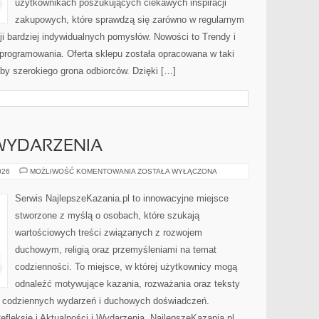
użytkownikach poszukujących ciekawych inspiracji
zakupowych, które sprawdzą się zarówno w regularnym
cji bardziej indywidualnych pomysłów. Nowości to Trendy i
Oprogramowania. Oferta sklepu została opracowana w taki
by szerokiego grona odbiorców. Dzięki […]
 WYDARZENIA
AKTUALNOŚCI
026
MOŻLIWOŚĆ KOMENTOWANIA
ZOSTAŁA WYŁĄCZONA
I
WYDARZENIA
Serwis NajlepszeKazania.pl to innowacyjne miejsce
stworzone z myślą o osobach, które szukają
wartościowych treści związanych z rozwojem
duchowym, religią oraz przemyśleniami na temat
codzienności. To miejsce, w której użytkownicy mogą
odnaleźć motywujące kazania, rozważania oraz teksty
s codziennych wydarzeń i duchowych doświadczeń.
Refleksje i Aktualności i Wydarzenia. NajlepszeKazania.pl