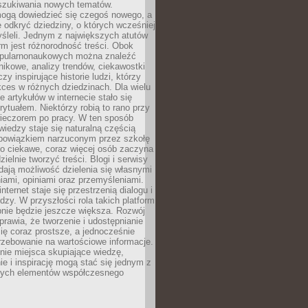
szukiwania nowych tematów.
mogą dowiedzieć się czegoś nowego, a
 odkryć dziedziny, o których wcześniej
śleli. Jednym z największych atutów
orm jest różnorodność treści. Obok
opularnonaukowych można znaleźć
nikowe, analizy trendów, ciekawostki
zy inspirujące historie ludzi, którzy
kces w różnych dziedzinach. Dla wielu
e artykułów w internecie stało się
ytuałem. Niektórzy robią to rano przy
wieczorem po pracy. W ten sposób
iedzy staje się naturalną częścią
 obowiązkiem narzuconym przez szkołę
Co ciekawe, coraz więcej osób zaczyna
ielnie tworzyć treści. Blogi i serwisy
ają możliwość dzielenia się własnymi
ami, opiniami oraz przemyśleniami.
nternet staje się przestrzenią dialogu i
zy. W przyszłości rola takich platform
nie będzie jeszcze większa. Rozwój
sprawia, że tworzenie i udostępnianie
 się coraz prostsze, a jednocześnie
rzebowanie na wartościowe informacje.
nie miejsca skupiające wiedzę,
e i inspirację mogą stać się jednym z
zych elementów współczesnego