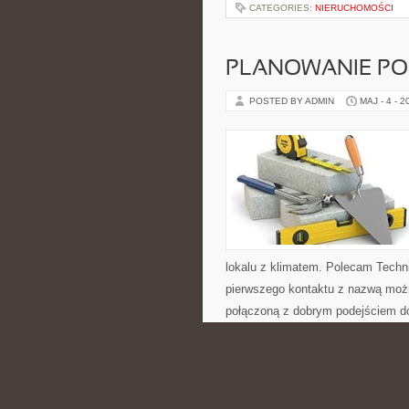
CATEGORIES:
NIERUCHOMOŚCI
PLANOWANIE PO
POSTED BY ADMIN
MAJ - 4 - 2
lokalu z klimatem. Polecam Techn
pierwszego kontaktu z nazwą możn
połączoną z dobrym podejściem do
CATEGORIES:
NIERUCHOMOŚCI
PODRÓŻE PO PO