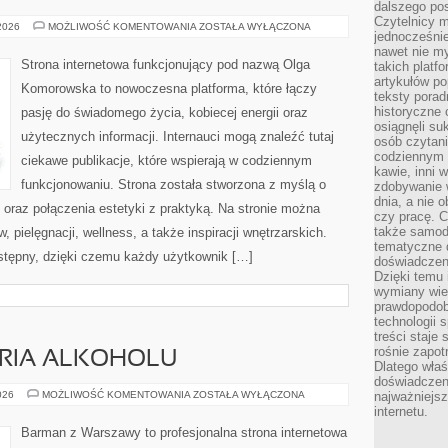
dalszego po
Czytelnicy 
SPORT
 2026
MOŻLIWOŚĆ KOMENTOWANIA
ZOSTAŁA WYŁĄCZONA
jednocześnie
I
AKTYWNOŚĆ
nawet nie my
Strona internetowa funkcjonujący pod nazwą Olga
takich platf
artykułów p
Komorowska to nowoczesna platforma, które łączy
teksty porad
historyczne c
pasję do świadomego życia, kobiecej energii oraz
osiągnęli su
użytecznych informacji. Internauci mogą znaleźć tutaj
osób czytani
codziennym r
ciekawe publikacje, które wspierają w codziennym
kawie, inni 
funkcjonowaniu. Strona została stworzona z myślą o
zdobywanie w
dnia, a nie
i oraz połączenia estetyki z praktyką. Na stronie można
czy pracę. 
także samodz
 pielęgnacji, wellness, a także inspiracji wnętrzarskich.
tematyczne d
stępny, dzięki czemu każdy użytkownik […]
doświadczeni
Dzięki temu i
wymiany wied
prawdopodob
technologii 
treści staje
rośnie zapot
ORIA ALKOHOLU
Dlatego właś
doświadczeni
KULTURA
026
MOŻLIWOŚĆ KOMENTOWANIA
ZOSTAŁA WYŁĄCZONA
najważniejs
I
internetu.
HISTORIA
ALKOHOLU
Barman z Warszawy to profesjonalna strona internetowa