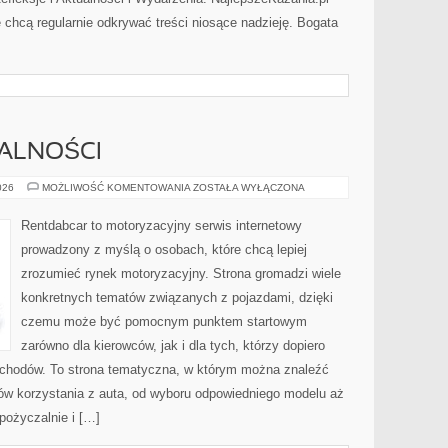
 chcą regularnie odkrywać treści niosące nadzieję. Bogata
MALNOŚCI
PRZEPISY
026
MOŻLIWOŚĆ KOMENTOWANIA
ZOSTAŁA WYŁĄCZONA
I
FORMALNOŚCI
Rentdabcar to motoryzacyjny serwis internetowy
prowadzony z myślą o osobach, które chcą lepiej
zrozumieć rynek motoryzacyjny. Strona gromadzi wiele
konkretnych tematów związanych z pojazdami, dzięki
czemu może być pomocnym punktem startowym
zarówno dla kierowców, jak i dla tych, którzy dopiero
ochodów. To strona tematyczna, w którym można znaleźć
ów korzystania z auta, od wyboru odpowiedniego modelu aż
pożyczalnie i […]