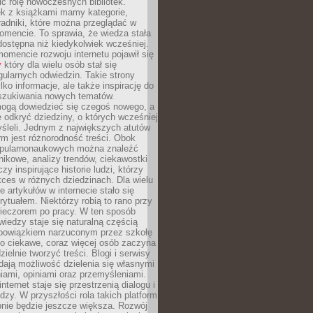
ić rolę nowoczesnych bibliotek.
ek z książkami mamy kategorie,
oradniki, które można przeglądać w
mencie. To sprawia, że wiedza stała
 dostępna niż kiedykolwiek wcześniej.
mencie rozwoju internetu pojawił się
y
który dla wielu osób stał się
ularnych odwiedzin. Takie strony
ylko informacje, ale także inspirację do
szukiwania nowych tematów.
mogą dowiedzieć się czegoś nowego, a
 odkryć dziedziny, o których wcześniej
śleli. Jednym z największych atutów
orm jest różnorodność treści. Obok
opularnonaukowych można znaleźć
nikowe, analizy trendów, ciekawostki
zy inspirujące historie ludzi, którzy
kces w różnych dziedzinach. Dla wielu
e artykułów w internecie stało się
ytuałem. Niektórzy robią to rano przy
wieczorem po pracy. W ten sposób
iedzy staje się naturalną częścią
 obowiązkiem narzuconym przez szkołę
Co ciekawe, coraz więcej osób zaczyna
ielnie tworzyć treści. Blogi i serwisy
ają możliwość dzielenia się własnymi
ami, opiniami oraz przemyśleniami.
nternet staje się przestrzenią dialogu i
zy. W przyszłości rola takich platform
nie będzie jeszcze większa. Rozwój