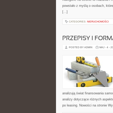
powstało z myślą o osobach, które
[…]
CATEGORIES:
NIERUCHOMOŚCI
PRZEPISY I FOR
POSTED BY ADMIN
MAJ - 4 - 2
analizują świat finansowania sam
analizy dotyczące różnych aspekt
po leasing. Nowości na stronie Wy