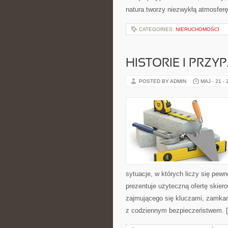
natura tworzy niezwykłą atmosferę
CATEGORIES:
NIERUCHOMOŚCI
HISTORIE I PRZY
POSTED BY ADMIN
MAJ - 21 -
sytuacje, w których liczy się pew
prezentuje użyteczną ofertę skie
zajmującego się kluczami, zamka
z codziennym bezpieczeństwem. 