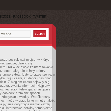
SCRIBE
FACEBOOK
TWITTER
wsze poszukiwali miejsc, w których
ać wiedzę, dzielić się
em i rozwijać swoje zainteresowania.
asach taką rolę pełniły szkoły,
az uniwersytety. Były to przestrzenie, w
ykali się uczeni, studenci i pasjonaci
dzin. Z biegiem czasu pojawiły się
rzekazywania informacji. Najpierw
óźniej radio i telewizja, a następnie
óry całkowicie zmienił sposób
 i zdobywania wiedzy. Współczesny
ieci może w ciągu kilku minut znaleźć
a pytania dotyczące niemal każdej
cia. Internetowe serwisy tematyczne