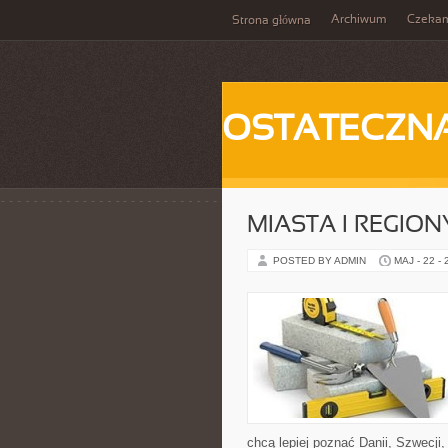
Archiwum
Czeka
Strona główna
OSTATECZN
MIASTA I REGION
POSTED BY ADMIN
MAJ - 22 -
chcą lepiej poznać Danii, Szwecji, 