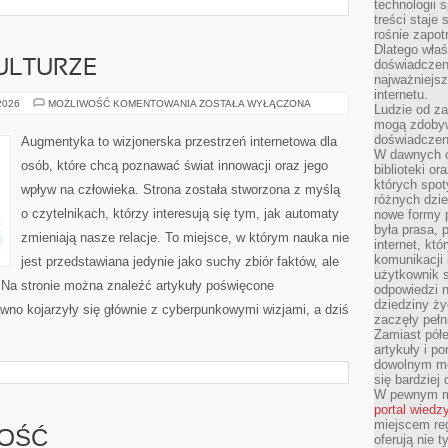
technologii 
treści staje
rośnie zapot
Dlatego właś
doświadczeni
ULTURZE
najważniejs
internetu.
CYBERPUNK
 2026
MOŻLIWOŚĆ KOMENTOWANIA
ZOSTAŁA WYŁĄCZONA
Ludzie od za
W
mogą zdobyw
KULTURZE
doświadczeni
Augmentyka to wizjonerska przestrzeń internetowa dla
W dawnych cz
osób, które chcą poznawać świat innowacji oraz jego
biblioteki or
których spot
wpływ na człowieka. Strona została stworzona z myślą
różnych dzie
o czytelnikach, którzy interesują się tym, jak automaty
nowe formy p
była prasa, p
zmieniają nasze relacje. To miejsce, w którym nauka nie
internet, kt
komunikacji
jest przedstawiana jedynie jako suchy zbiór faktów, ale
użytkownik s
 Na stronie można znaleźć artykuły poświęcone
odpowiedzi n
dziedziny ży
wno kojarzyły się głównie z cyberpunkowymi wizjami, a dziś
zaczęły pełn
Zamiast pół
artykuły i p
dowolnym mo
się bardziej
W pewnym mo
portal wiedz
miejscem reg
NOŚĆ
oferują nie t