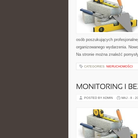
osób poszukujących profesjonalne
organizowanego wydarzenia. Nowoś
Na stronie można znaleźć pomysł
CATEGORIES:
NIERUCHOMOŚCI
MONITORING I B
POSTED BY ADMIN
MAJ - 8 - 2