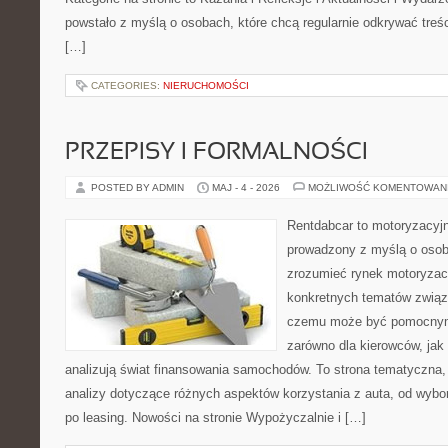
powstało z myślą o osobach, które chcą regularnie odkrywać treś
[…]
CATEGORIES:
NIERUCHOMOŚCI
PRZEPISY I FORMALNOŚCI
POSTED BY ADMIN
MAJ - 4 - 2026
MOŻLIWOŚĆ KOMENTOWAN
Rentdabcar to motoryzacyjn
prowadzony z myślą o osoba
zrozumieć rynek motoryzacy
konkretnych tematów związ
czemu może być pomocnym
zarówno dla kierowców, jak i
analizują świat finansowania samochodów. To strona tematyczna
analizy dotyczące różnych aspektów korzystania z auta, od wyb
po leasing. Nowości na stronie Wypożyczalnie i […]