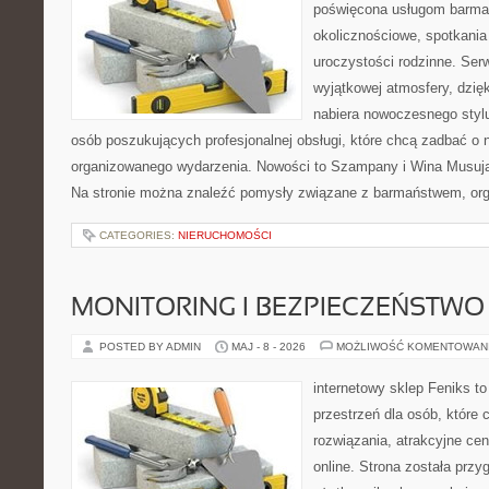
poświęcona usługom barma
okolicznościowe, spotkania
uroczystości rodzinne. Serw
wyjątkowej atmosfery, dzię
nabiera nowoczesnego stylu
osób poszukujących profesjonalnej obsługi, które chcą zadbać o
organizowanego wydarzenia. Nowości to Szampany i Wina Musując
Na stronie można znaleźć pomysły związane z barmaństwem, org
CATEGORIES:
NIERUCHOMOŚCI
MONITORING I BEZPIECZEŃSTWO
POSTED BY ADMIN
MAJ - 8 - 2026
MOŻLIWOŚĆ KOMENTOWAN
internetowy sklep Feniks to
przestrzeń dla osób, które
rozwiązania, atrakcyjne c
online. Strona została prz