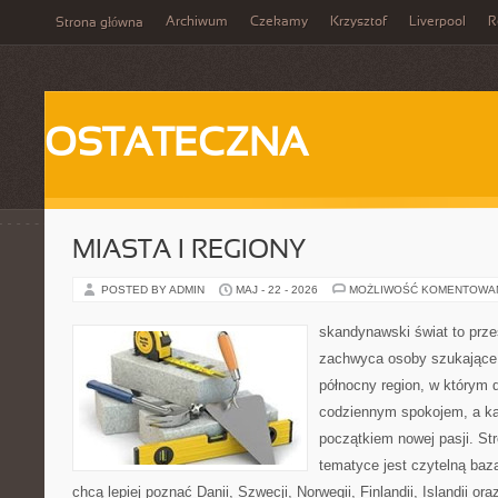
Archiwum
Czekamy
Krzysztof
Liverpool
R
Strona główna
OSTATECZNA
MIASTA I REGIONY
POSTED BY ADMIN
MAJ - 22 - 2026
MOŻLIWOŚĆ KOMENTOWA
skandynawski świat to prze
zachwyca osoby szukające
północny region, w którym d
codziennym spokojem, a ka
początkiem nowej pasji. St
tematyce jest czytelną bazą
chcą lepiej poznać Danii, Szwecji, Norwegii, Finlandii, Islandii or