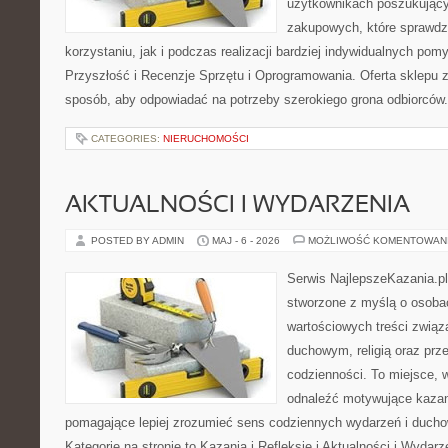
użytkownikach poszukującyc
zakupowych, które sprawdz
korzystaniu, jak i podczas realizacji bardziej indywidualnych pom
Przyszłość i Recenzje Sprzętu i Oprogramowania. Oferta sklepu 
sposób, aby odpowiadać na potrzeby szerokiego grona odbiorców.
CATEGORIES:
NIERUCHOMOŚCI
AKTUALNOŚCI I WYDARZENIA
POSTED BY ADMIN
MAJ - 6 - 2026
MOŻLIWOŚĆ KOMENTOWAN
Serwis NajlepszeKazania.pl
stworzone z myślą o osobac
wartościowych treści zwią
duchowym, religią oraz prz
codzienności. To miejsce, 
odnaleźć motywujące kazan
pomagające lepiej zrozumieć sens codziennych wydarzeń i duch
Kategorie na stronie to Kazania i Refleksje i Aktualności i Wydar